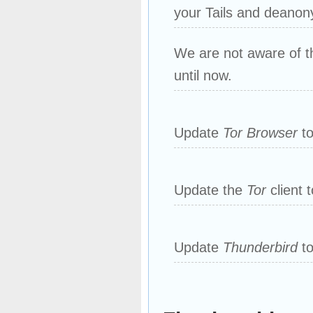
your Tails and deanon
We are not aware of th
until now.
Update
Tor Browser
t
Update the
Tor
client t
Update
Thunderbird
t