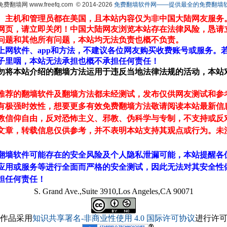
 免费翻墙网 www.freefq.com
© 2014-2026
免费翻墙软件网——提供最全的免费翻墙软件fr
、主机和管理员都在美国，且本站内容仅为非中国大陆网友服务
网页，请立即关闭！中国大陆网友浏览本站存在法律风险，恳请
问题和其他所有问题，本站均无法负责也概不负责。
上网软件、app和方法，不建议各位网友购买收费账号或服务。
子里咽，本站无法承担也概不承担任何责任！
勿将本站介绍的翻墙方法运用于违反当地法律法规的活动，本站
推荐的翻墙软件及翻墙方法都未经测试，发布仅供网友测试和参
有极强时效性，想要更多有效免费翻墙方法敬请阅读本站最新信
教信仰自由，反对恐怖主义、邪教、伪科学与专制，不支持或反
文章，转载信息仅供参考，并不表明本站支持其观点或行为。未
翻墙软件可能存在的安全风险及个人隐私泄漏可能，本站提醒各
应用或服务等进行全面而严格的安全测试，因此无法对其安全性
担任何责任！
S. Grand Ave.,Suite 3910,Los Angeles,CA 90071
作品采用
知识共享署名-非商业性使用 4.0 国际许可协议
进行许