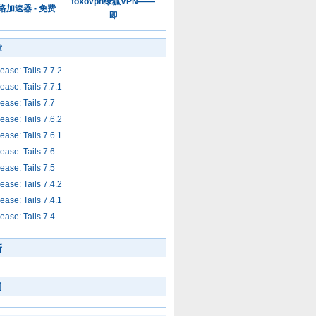
foxovpn绿狐VPN——
加速器 - 免费
即
章
ase: Tails 7.7.2
ase: Tails 7.7.1
ase: Tails 7.7
ase: Tails 7.6.2
ase: Tails 7.6.1
ase: Tails 7.6
ase: Tails 7.5
ase: Tails 7.4.2
ase: Tails 7.4.1
ase: Tails 7.4
新
门