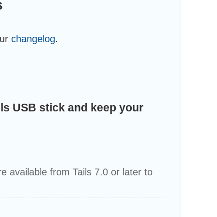
s
our
changelog
.
ils USB stick and keep your
 available from Tails 7.0 or later to