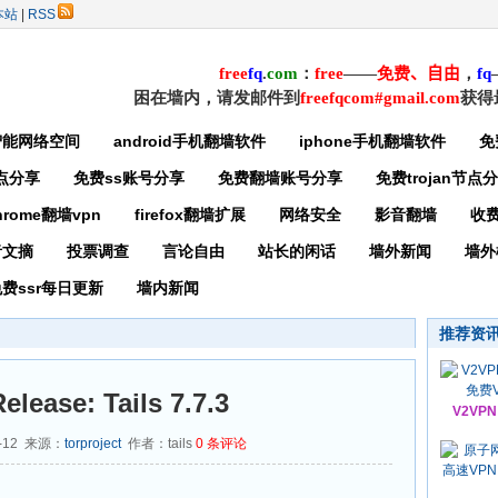
本站
|
RSS
free
f
q
.
com
：
free
——
免费
、自由
，
f
q
困在墙内，请发邮件到
freefqcom#gmail.com
获得
智能网络空间
android手机翻墙软件
iphone手机翻墙软件
免
节点分享
免费ss账号分享
免费翻墙账号分享
免费trojan节点
hrome翻墙vpn
firefox翻墙扩展
网络安全
影音翻墙
收
者文摘
投票调查
言论自由
站长的闲话
墙外新闻
墙外
费ssr每日更新
墙内新闻
推荐资
elease: Tails 7.7.3
V2VP
-12 来源：
torproject
作者：tails
0
条评论