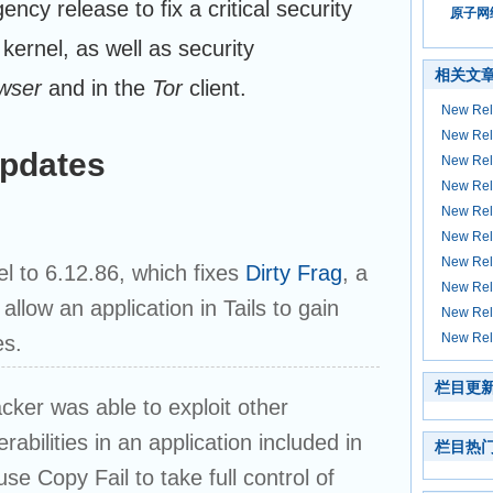
ncy release to fix a critical security
原子网络
 kernel, as well as security
相关文
wser
and in the
Tor
client.
New Rele
New Rele
pdates
New Rele
New Rele
New Rele
New Rele
New Rele
l to 6.12.86, which fixes
Dirty Frag
, a
New Rele
 allow an application in Tails to gain
New Rele
New Rele
es.
栏目更
acker was able to exploit other
abilities in an application included in
栏目热
use Copy Fail to take full control of