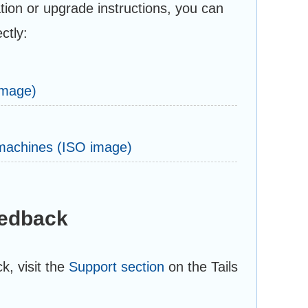
ation or upgrade instructions, you can
ctly:
image)
 machines (ISO image)
eedback
k, visit the
Support section
on the Tails