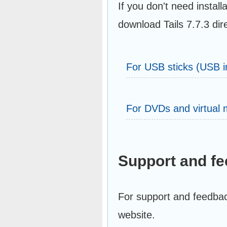
If you don't need install
download Tails 7.7.3 dire
For USB sticks (USB 
For DVDs and virtual
Support and f
For support and feedbac
website.