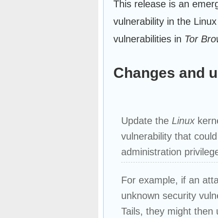
This release is an emerge
vulnerability in the Linux
vulnerabilities in
Tor Bro
Changes and u
Update the
Linux
kerne
vulnerability that could
administration privileg
For example, if an att
unknown security vulner
Tails, they might then 