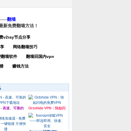
——
翻墙
最新免费翻墙方法！
费v2ray节点分享
分享
网络翻墙技巧
费翻墙软件
翻墙回国内vpn
楼
赚钱方法
讯
N - 高速、可靠的
Octohide VPN：快如闪