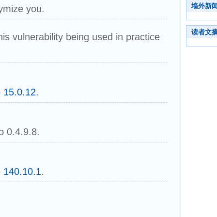
墙外新
ymize you.
读者文
is vulnerability being used in practice
o
15.0.12
.
o 0.4.9.8.
o
140.10.1
.