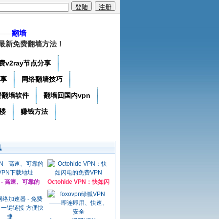
——
翻墙
最新免费翻墙方法！
费v2ray节点分享
分享
网络翻墙技巧
费翻墙软件
翻墙回国内vpn
楼
赚钱方法
讯
N - 高速、可靠的
Octohide VPN：快如闪