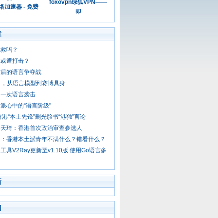
foxovpn绿狐VPN——
加速器 - 免费
即
章
挽救吗？
土或遭打击？
背后的语言争夺战
GPT，从语言模型到赛博具身
的一次语言袭击
派心中的“语言阶级"
香港“本土先锋”删光脸书“港独”言论
梁天琦：香港首次政治审查参选人
四：香港本土派青年不满什么？错看什么？
工具V2Ray更新至v1.10版 使用Go语言多
新
门