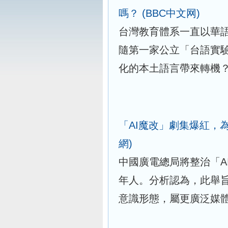
嗎？
(BBC中文网)
台灣教育體系一直以華
隨第一家公立「台語實
化的本土語言帶來轉機
「AI魔改」劇集爆紅，
網)
中國廣電總局將整治「A
年人。分析認為，此舉
意識形態，屬更廣泛媒