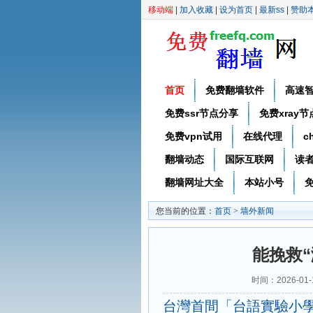
移动端
|
加入收藏
|
设为首页
|
最新ss
|
赞助
首页
免费翻墙软件
高速
免费ssr节点分享
免费xray
免费vpn试用
在线代理
c
翻墙动态
国际互联网
读
翻墙网址大全
本站小号
免
您当前的位置：
首页
>
墙外新闻
能挽救
时间：2026-01
台灣首間「台語實驗小