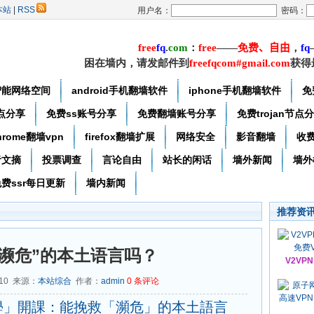
本站
|
RSS
用户名：
密码：
free
f
q
.
com
：
free
——
免费
、自由
，
f
q
困在墙内，请发邮件到
freefqcom#gmail.com
获得
智能网络空间
android手机翻墙软件
iphone手机翻墙软件
免
节点分享
免费ss账号分享
免费翻墙账号分享
免费trojan节点
hrome翻墙vpn
firefox翻墙扩展
网络安全
影音翻墙
收
者文摘
投票调查
言论自由
站长的闲话
墙外新闻
墙外
费ssr每日更新
墙内新闻
推荐资
“濒危”的本土语言吗？
V2VP
-10 来源：
本站综合
作者：
admin
0
条评论
學」開課：能挽救「瀕危」的本土語言