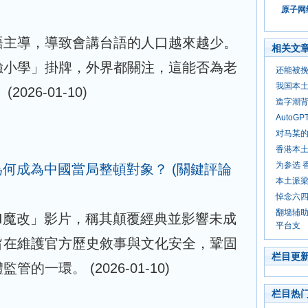
原子网络
語主導，導致會講台語的人口越來越少。
相关文
驗小學」掛牌，外界都關注，這能否為老
还能被
我国本
？
(2026-01-10)
造字潮
Auto
对马某
香港本土
为参选 
為何成為中國當局整頓對象？
(關鍵評論
本土派
悼念六
翻墙辅助
I魔改」影片，稱其顛覆經典並影響未成
平台支
旨在維護官方歷史敘事與文化安全，鞏固
栏目更
體監管的一環。
(2026-01-10)
栏目热