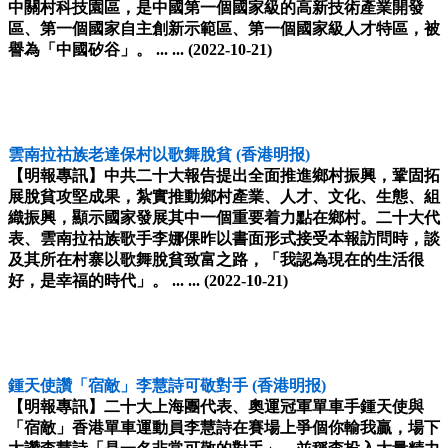
中關村科技園區，是中國第一個國家級的高新技術產業開發
區、第一個國家自主創新示範區、第一個國家級人才特區，被
譽為「中國矽谷」。 ... ...
(2022-10-21)
雲南拉祜族老達保村以歌舞脫貧
(香港明报)
【明報專訊】中共二十大報告提出全面推進鄉村振興，鞏固拓
展脫貧攻堅成果，紮實推動鄉村產業、人才、文化、生態、組
織振興，顯示國家發展其中一個重要着力點在鄉村。二十大代
表、雲南拉祜族歌手李娜倮昨以書面形式接受本報訪問時，談
及其所在村寨以歌舞脫貧致富之路，「我認為現在的生活很
好，是幸福的時代」。 ... ...
(2022-10-21)
鍾天使讚「宿敵」李慧詩可敬對手
(香港明报)
【明報專訊】二十大上海團代表、奧運冠軍單車手鍾天使與
「宿敵」香港單車運動員李慧詩在賽場上爭個你輸我贏，場下