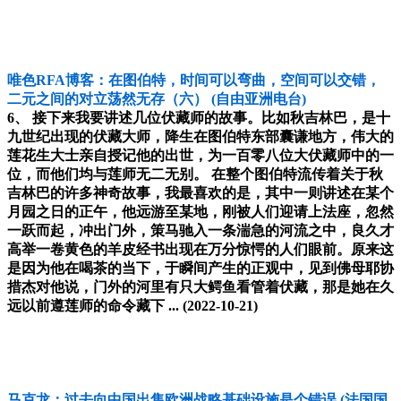
唯色RFA博客：在图伯特，时间可以弯曲，空间可以交错，
二元之间的对立荡然无存（六）
(自由亚洲电台)
6、 接下来我要讲述几位伏藏师的故事。比如秋吉林巴，是十
九世纪出现的伏藏大师，降生在图伯特东部囊谦地方，伟大的
莲花生大士亲自授记他的出世，为一百零八位大伏藏师中的一
位，而他们均与莲师无二无别。 在整个图伯特流传着关于秋
吉林巴的许多神奇故事，我最喜欢的是，其中一则讲述在某个
月园之日的正午，他远游至某地，刚被人们迎请上法座，忽然
一跃而起，冲出门外，策马驰入一条湍急的河流之中，良久才
高举一卷黄色的羊皮经书出现在万分惊愕的人们眼前。原来这
是因为他在喝茶的当下，于瞬间产生的正观中，见到佛母耶协
措杰对他说，门外的河里有只大鳄鱼看管着伏藏，那是她在久
远以前遵莲师的命令藏下 ...
(2022-10-21)
马克龙：过去向中国出售欧洲战略基础设施是个错误
(法国国