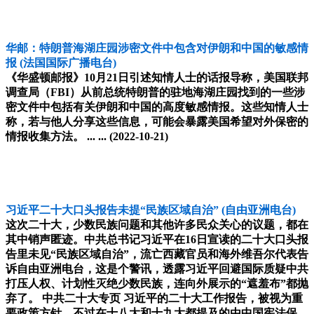
华邮：特朗普海湖庄园涉密文件中包含对伊朗和中国的敏感情
报
(法国国际广播电台)
《华盛顿邮报》10月21日引述知情人士的话报导称，美国联邦
调查局（FBI）从前总统特朗普的驻地海湖庄园找到的一些涉
密文件中包括有关伊朗和中国的高度敏感情报。这些知情人士
称，若与他人分享这些信息，可能会暴露美国希望对外保密的
情报收集方法。 ... ...
(2022-10-21)
习近平二十大口头报告未提“民族区域自治”
(自由亚洲电台)
这次二十大，少数民族问题和其他许多民众关心的议题，都在
其中销声匿迹。中共总书记习近平在16日宣读的二十大口头报
告里未见“民族区域自治”，流亡西藏官员和海外维吾尔代表告
诉自由亚洲电台，这是个警讯，透露习近平回避国际质疑中共
打压人权、计划性灭绝少数民族，连向外展示的“遮羞布”都抛
弃了。 中共二十大专页 习近平的二十大工作报告，被视为重
要政策方针。不过在十八大和十九大都提及的由中国宪法保