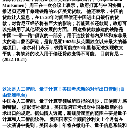
Murkomen）周三在一次会议上表示，政府打算与中国协商，
推迟归还用于修建铁路的50亿美元贷款。 他还表示，中国的
贷款让人窒息，在15-20年时间里偿还中国进出口银行的贷
款，对肯尼亚经济将有巨大的影响；若能延长还款期，政府可
以把钱用于其他经济发展的方面。 用这些贷款修建的铁路是
中国“一带一路”倡议的一部分，用于连接首都内罗毕和东非最
大的港口蒙巴萨港，是肯尼亚1963年从英国独立以来最大的基
建项目。 穆尔科门表示，铁路可能在50年里都无法实现收支
平衡，将铁路的收入用于偿还贷款变得不可能。 目前肯尼 ...
(2022-10-21)
这次是人工智能、量子计算！美国考虑新的对华出口管制
(自
由亚洲电台)
中国在人工智能、量子计算等领域所取得的进步，正使西方感
到警惕。 据彭博社报道，美国政府正考虑对中国采取新的技
术出口的规定。据知情人透露，新规所涵盖的范围主要是量子
计算和人工智能软件。 美国国家安全顾问沙利文上个月曾在
一次演讲中提到，美国未来十年将在微电子、量子信息系统和