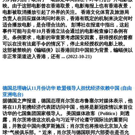
映。由于这部电影曾在香港取景，电影海报上也有香港夜景，
电影被取消播放引起了外界的关注。 香港文化体育及旅游局
负责人在回应媒体询问时表示，香港有既定的机制来决定何时
适合播放电影，是合理合法的。 彭博社在报道中指出，这起
事件可能与去年10月香港立法会通过的电影检查修订条例有
关。条例要求，电影的审查要考虑国安因素，获得授权的督察
可以在没有法庭手令的情况下，停止未经授权的电影上映。
这部被禁映的《蝙蝠侠》以香港回归中国前为背景，蝙蝠侠以
非正常渠道进入香港，还有 ...
(2022-10-21)
德国总理确认11月份访华 欧盟领导人担忧经济依赖中国
(自由
亚洲电台)
据德国之声报道，德国总理肖尔茨在布鲁塞尔对媒体表示，他
将在11月初携经济代表团访问中国，他将是新冠疫情以来首位
访华的七国集团国家领导人。 美国媒体政客（Politico）则透
露，肖尔茨将借这次机会与习近平讨论遵守国际法的重要问
题，并敦促中国向俄罗斯施压；肖尔茨也将推动北京加入全
球“气候俱乐部。” 近来，肖尔茨与德国联邦六部委在是否允