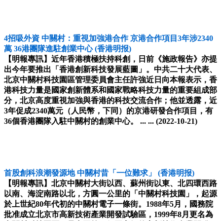
4招吸外資 中關村：重視加強港合作 京港合作項目3年涉2340
萬 36港團隊進駐創業中心
(香港明报)
【明報專訊】近年香港積極扶持科創，日前《施政報告》亦提
出今年要推出「香港創新科技發展藍圖」。中共二十大代表、
北京中關村科技園區管理委員會主任許強近日向本報表示，香
港科技力量是國家創新體系和國家戰略科技力量的重要組成部
分，北京高度重視加強與香港的科技交流合作；他並透露，近
3年促成2340萬元（人民幣，下同）的京港研發合作項目，有
36個香港團隊入駐中關村的創業中心。 ... ...
(2022-10-21)
首股創科浪潮發源地 中關村昔「一位難求」
(香港明报)
【明報專訊】北京中關村大街以西、蘇州街以東、北四環西路
以南、海淀南路以北，方圓一公里的「中關村科技園」，起源
於上世紀80年代初的中關村電子一條街。1988年5月，國務院
批准成立北京市高新技術產業開發試驗區，1999年8月更名為