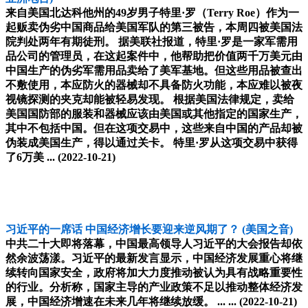
来自美国北达科他州的49岁男子特里·罗（Terry Roe）作为一
起贩卖伪劣中国商品给美国军队的第三被告，本周四被美国法
院判处两年有期徒刑。 据美联社报道，特里·罗是一家军需用
品公司的管理员，在这起案件中，他帮助把价值两千万美元由
中国生产的伪劣军需用品卖给了美军基地。但这些用品被查出
不敷使用，本应防火的器械却不具备防火功能，本应难以被夜
视镜探测的夹克却能被轻易发现。 根据美国法律规定，卖给
美国国防部的服装和器械应该由美国或其他指定的国家生产，
其中不包括中国。但在这项交易中，这些来自中国的产品却被
伪装成美国生产，得以通过关卡。 特里·罗从这项交易中获得
了6万美 ...
(2022-10-21)
习近平的一席话 中国经济增长要迎来逆风期了？
(美国之音)
中共二十大即将落幕，中国最高领导人习近平的大会报告却依
然余波荡漾。习近平的最新发言显示，中国经济发展重心将继
续转向国家安全，政府将加大力度推动被认为具有战略重要性
的行业。分析称，国家主导的产业政策不足以推动整体经济发
展，中国经济增速在未来几年将继续放缓。 ... ...
(2022-10-21)