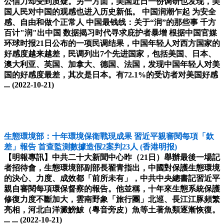
公信力却受到质疑。另一方面，美国近日一份调研也发现，美
国人民对中国的观感也进入历史新低。 中国润潮乍起 为安全
感、自由和做个正常人 中国最钱线：关于“润”的那些事 千方
百计"润"出中国 数据揭习时代寻求庇护者暴增 根据中国官媒
环球时报21日公布的一项民调结果，中国年轻人对西方国家的
好感度越来越差，民调列出7个先进国家，包括美国、日本、
澳大利亚、英国、加拿大、德国、法国，发现中国年轻人对美
国的好感度最差，其次是日本。有72.1%的受访者对美国好感
...
(2022-10-21)
生態環境部：十年環境保衛戰現成果 習近平親審閱每項「欽
差」報告 首查監測數據造假2案判23人
(香港明报)
【明報專訊】中共二十大新聞中心昨（21日）舉辦最後一場記
者招待會，生態環境部副部長翟青指出，中國對保護生態環境
的決心、力度、成效都「前所未有」，中共中央總書記習近平
親自審閱每項環保督察的報告。他並稱，十年來生態系統保護
修復力度不斷加大，雲南野象「旅行團」北巡、長江江豚頻繁
亮相，河北白洋澱鰟鮍（粵音旁皮）魚等土著魚類逐漸恢復。
... ...
(2022-10-21)