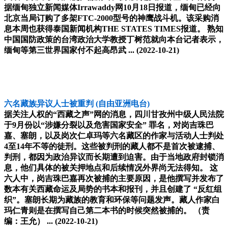
据缅甸独立新闻媒体Irrawaddy网10月18日报道，缅甸已经向
北京当局订购了多架FTC-2000型号的神鹰战斗机。该采购消
息本周也获得泰国新闻机构THE STATES TIMES报道。 熟知
中国国防政策的台湾政治大学教授丁树范就向本台记者表示，
缅甸等第三世界国家付不起高昂武 ...
(2022-10-21)
六名藏族异议人士被重判
(自由亚洲电台)
据关注人权的“西藏之声”网的消息，四川甘孜州中级人民法院
于9月份以“涉嫌分裂以及危害国家安全” 罪名，对岗吉珠巴
嘉、塞朗，以及岗次仁卓玛等六名藏区的作家与活动人士判处
4至14年不等的徒刑。这些被判刑的藏人都不是首次被逮捕、
判刑，都因为政治异议而长期遭到迫害。由于当地政府封锁消
息，他们具体的被关押地点和后续情况外界尚无法得知。 这
六人中，岗吉珠巴嘉再次被捕的主要原因，是他撰写并发布了
数本有关西藏命运及局势的书本和报刊，并且创建了 “反红组
织”。塞朗长期为藏族的教育和环保等问题发声。藏人作家白
玛仁青则是在撰写自己第二本书的时候突然被捕的。 （责
编：王允） ...
(2022-10-21)