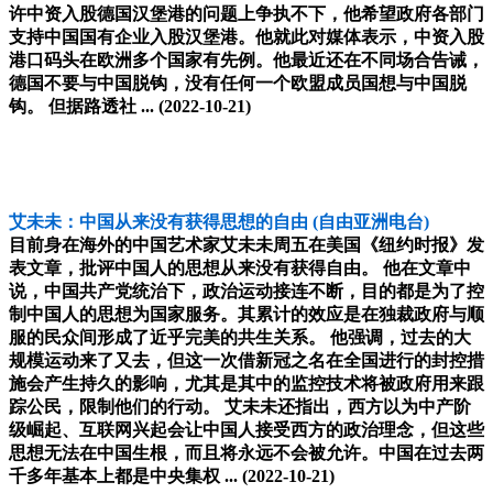
许中资入股德国汉堡港的问题上争执不下，他希望政府各部门
支持中国国有企业入股汉堡港。他就此对媒体表示，中资入股
港口码头在欧洲多个国家有先例。他最近还在不同场合告诫，
德国不要与中国脱钩，没有任何一个欧盟成员国想与中国脱
钩。 但据路透社 ...
(2022-10-21)
艾未未：中国从来没有获得思想的自由
(自由亚洲电台)
目前身在海外的中国艺术家艾未未周五在美国《纽约时报》发
表文章，批评中国人的思想从来没有获得自由。 他在文章中
说，中国共产党统治下，政治运动接连不断，目的都是为了控
制中国人的思想为国家服务。其累计的效应是在独裁政府与顺
服的民众间形成了近乎完美的共生关系。 他强调，过去的大
规模运动来了又去，但这一次借新冠之名在全国进行的封控措
施会产生持久的影响，尤其是其中的监控技术将被政府用来跟
踪公民，限制他们的行动。 艾未未还指出，西方以为中产阶
级崛起、互联网兴起会让中国人接受西方的政治理念，但这些
思想无法在中国生根，而且将永远不会被允许。中国在过去两
千多年基本上都是中央集权 ...
(2022-10-21)