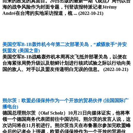
而来的政党的真面目。20日出版的最新一期《观点》周刊以台
海的战争风险作为封面专题，刊登该报特派记者Jérémy
André在台湾的实地采访报道，梳 ...
(2022-10-21)
美国空军B-1B轰炸机今年第二次部署关岛，“威慑敌手”并安
抚盟友
(美国之音)
美国空军B-1B战略轰炸机本周再次飞抵并部署关岛，以便在
台海紧张局势升级以及朝鲜计划进行核武试验之际以行动向美
国的敌人、对手以及盟友传递明白无误的信息。
(2022-10-21)
朔尔茨：欧盟必须保持作为一个开放的贸易伙伴
(法国国际广
播电台)
德国总理朔尔茨（Olaf Scholz）10月21日向媒体证实，他将率
领一个德国商务代表团前往中国访问。朔尔茨的发言人说，这
次访问将在11月初进行。朔尔茨当天在布鲁塞尔参加完欧盟峰
会后的记者会上强调，欧盟必须保持作为一个开放的贸易伙