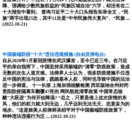
障、强调给少数民族权益的“民族区域自治”六字，却没有在二
十大报告中看到。 查询习近平二十大口头报告实录全文，“民
族”两字出现25次，其中11次是“中华民族伟大复兴”、“民族 ...
(2022-10-21)
中国极端防疫“十大”违法违规措施
(自由亚洲电台)
自从2020年1月新冠疫情在武汉爆发，至今已近三年。在习近
平的亲自指挥下，中国坚持采用极端的“清零”防疫政策，造成
无数的次生人道灾难。法律界人士认为，很多防疫措施不仅违
反中国的宪法与法律，践踏基本人权，同时也导致中国的法治
进一步倒退。 十一长假 上海加强核酸检测 西双版纳全州封闭
贵阳防疫隔离车翻覆47死伤 网民怒批清零政策 中国常态核
酸"大跃进"为何开始降温? “总之，只要是借上这次疫情的东
风，他们的权力就大到无边，几乎达到无法无天、恣意妄为的
地步。”这是旅美人权律师吴绍平对于中国极端防疫政策下，
种种违法违规行为泛 ...
(2022-10-21)