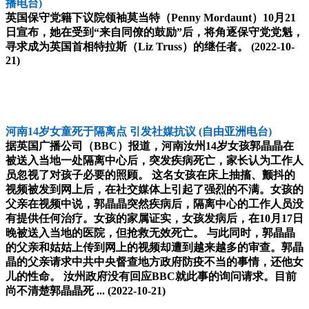
播电台)
英国保守党籍下议院领袖莫当特（Penny Mordaunt）10月21
日宣布，她在受到“来自同僚的鼓励”后，将角逐保守党党魁，
寻求成为英国首相特拉斯（Liz Truss）的继任者。
(2022-10-
21)
河南14岁女童死于隔离点 引发社媒抗议
(自由亚洲电台)
据英国广播公司（BBC）报道，河南汝州14岁女孩郭晶晶在
被送入当地一处隔离中心后，突发疾病死亡，家长认为工作人
员忽视了对孩子必要的照顾。 这名女孩在床上抽搐、颤抖的
视频被发到网上后，在社交媒体上引起了强烈的不满。女孩的
父亲在视频中说，郭晶晶突然疾病后，隔离中心的工作人员没
有提供任何治疗。女孩的家属证实，女孩发病后，在10月17日
晚被送入当地的医院，但抢救无效死亡。 与此同时，郭晶晶
的父亲和姑姑上传到网上的视频却遭到越来越多的审查。郭晶
晶的父亲请求中共中央督查地方政府防疫不当的事情，还他女
儿的性命。 汝州政府没有回应BBC就此事的询问请求。目前
尚不清楚郭晶晶死 ...
(2022-10-21)