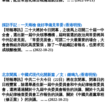
軍機，配合常態化環台戰備巡航任務。 ... ...
(2022-10-21)
採訪手記：一天兩檢 做好準備見常委
(香港明报)
【明報專訊】二十大將於今日閉幕，之後馬上召開二十屆一中
全會，選出新一屆中央領導機構，屆時當選的政治局常委將與
中外記者見面。「常委見面會」可謂二十大最重要的場合，大
會會務組亦因此高度緊張，除了一早組織記者報名，也要求完
成核酸檢測。 ... ...
(2022-10-21)
北京聞風：中國式現代化開新篇 ／文：鍾鳴九
(香港明报)
【明報專訊】中共二十大今日（22日）將在京閉幕。閉幕日的
日程豐富，除選舉產生新一屆中央委員會和中央紀律檢查委員
會，還將通過關於十九屆中央委員會報告的決議、關於十九屆
中央紀律檢查委員會工作報告的決議、關於《中國共產黨章程
（修正案）》的決議。 ... ...
(2022-10-21)