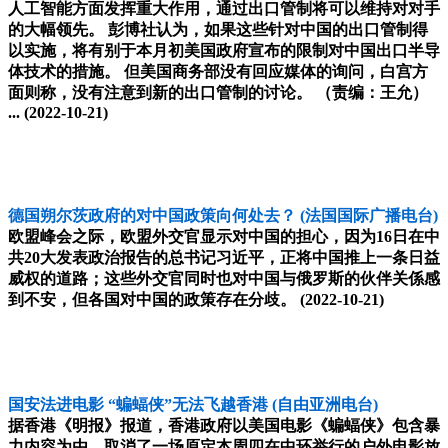
人工智能方面发挥重大作用，通过出口管制将可以维持对对手
的大幅领先。 彭博社认为，如果这些针对中国的出口管制得
以实施，将有别于本月初美国政府宣布的限制对中国出口半导
体技术的措施。 但美国商务部没有回应媒体的询问，白宫方
面则称，没有注意到新的出口管制的讨论。 （责编：王允）
...
(2022-10-21)
德国朔尔茨政府的对中国政策向何处去？
(法国国际广播电台)
欧盟峰会之际，欧盟外交官显示对中国的担心，因为16日在中
共20大发表政治报告的总书记习近平，正将中国推上一条日益
威权的道路；这些外交官同时也对中国与俄罗斯的伙伴关係感
到不安，但各国对中国的政策存在分歧。
(2022-10-21)
国安法进电影 “蝙蝠侠”无法飞越香港
(自由亚洲电台)
据香港《明报》报道，香港政府以美国电影《蝙蝠侠》包含暴
力内容为由，取消了一场原定本周四在中环举行的户外电影放