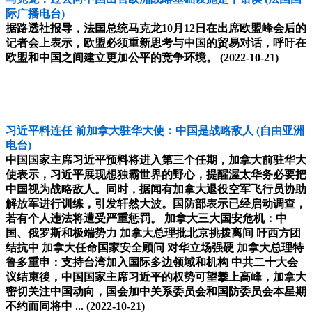
际广播电台)
据路透社报导，法国总统马克龙10月12日在出席欧盟峰会后的
记者会上表示，欧盟必须重新思考与中国的贸易对话，呼吁在
欧盟和中国之间建立更加公平的竞争环境。
(2022-10-21)
习近平料连任 前加拿大驻华大使：中国是战略敌人
(自由亚洲
电台)
中国国家主席习近平预料将进入第三个任期，加拿大前驻华大
使表示，习近平展现想独霸世界的野心，提醒渥太华务必要把
中国视为战略敌人。同时，据闻有加拿大退役空军飞行员协助
解放军进行训练，引发轩然大波。国防部表示已经启动调查，
若有个人违法将遭受严重惩罚。 加拿大三大国安危机：中
国、俄罗斯和极端势力 加拿大总理批北京挑拨离间 吁西方团
结抗中 加拿大任命国家安全顾问 对华立场强硬 加拿大总理特
鲁多重申：支持台湾加入国际多边领域和机构 中共二十大会
议结束後，中国国家主席习近平的权势可望攀上高峰，加拿大
密切关注中国动向，国会加中关系委员会和国防委员会本星期
不约而同将中 ...
(2022-10-21)