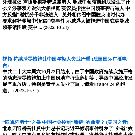
外现抗议 声援曼彻斯特遇袭港人 曼城中领馆前到底发生了什
么？涉事双方说法大相径庭 英议员指控中国领事袭击港人 中
方反指"滋扰分子非法进入" 英外相传召中国驻英临时代办
要求解释曼城中领馆冲突事件 示威港人被拖进中国驻英曼城
领事馆围殴 英中 ...
(2022-10-21)
视频 持续清零措施让中国年轻人失业严重
(法国国际广播电
台)
中共二十大本周六10月22日结束，由于中国政府持续实施严格
的动态清零措施加上中国房地产行业危机等，导致中国经济发
展严重放缓，特别是青年人失业严重，请看France 24 的报
道。
(2022-10-21)
“四通桥勇士”之举 中国社会控制“断链”的前奏？
(美国之音)
北京四通桥高挂反中共总书记习近平标语事件引发了“外溢”效
应，除了中国有更多地方模仿此类标语，海外华人社群也串连