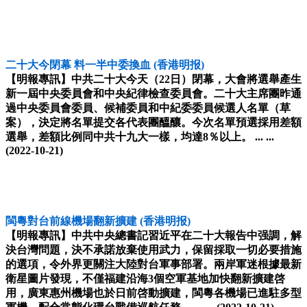
二十大今閉幕 料一半中委換血
(香港明报)
【明報專訊】中共二十大今天（22日）閉幕，大會將選舉產生
新一屆中央委員會和中央紀律檢查委員會。二十大主席團昨通
過中央委員會委員、候補委員和中紀委委員候選人名單（草
案），決定將名單提交各代表團醞釀。今次名單預選採用差額
選舉，差額比例同中共十九大一樣，均達8％以上。 ... ...
(2022-10-21)
閩粵對台前線機場翻新擴建
(香港明报)
【明報專訊】中共中央總書記習近平在二十大報告中强調，解
決台灣問題，決不承諾放棄使用武力，保留採取一切必要措施
的選項，令外界更關注大陸對台軍事部署。兩岸軍迷根據最新
衛星圖片發現，不僅福建沿海3個空軍基地加快翻新擴建啓
用，廣東惠州機場也於日前啓動擴建，閩粵各機場已進駐多型