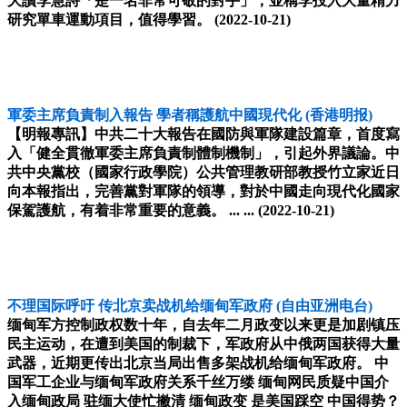
大讚李慧詩「是一名非常可敬的對手」，並稱李投入大量精力
研究單車運動項目，值得學習。
(2022-10-21)
軍委主席負責制入報告 學者稱護航中國現代化
(香港明报)
【明報專訊】中共二十大報告在國防與軍隊建設篇章，首度寫
入「健全貫徹軍委主席負責制體制機制」，引起外界議論。中
共中央黨校（國家行政學院）公共管理教研部教授竹立家近日
向本報指出，完善黨對軍隊的領導，對於中國走向現代化國家
保駕護航，有着非常重要的意義。 ... ...
(2022-10-21)
不理国际呼吁 传北京卖战机给缅甸军政府
(自由亚洲电台)
缅甸军方控制政权数十年，自去年二月政变以来更是加剧镇压
民主运动，在遭到美国的制裁下，军政府从中俄两国获得大量
武器，近期更传出北京当局出售多架战机给缅甸军政府。 中
国军工企业与缅甸军政府关系千丝万缕 缅甸网民质疑中国介
入缅甸政局 驻缅大使忙撇清 缅甸政变 是美国踩空 中国得势？