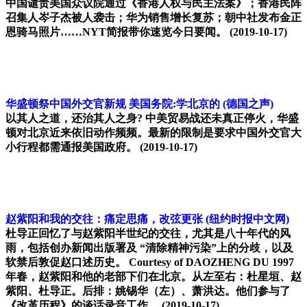
中国谴责美国众议院通过《香港人权与民主法案》；香港民阵
召集人岑子杰被人袭击；华为销售增长复苏；朝中社发布金正
恩骑马照片……NYT简报带你速览今日要闻。
(2019-10-17)
华盛顿祭中国外交官新规 美国务院:学北京的
(德国之声)
以其人之道，还治其人之身? 中美贸易战还未真正停火，华盛
顿对北京近来依旧动作频频。最新的限制是要求中国外交官大
小行程都需通报美国政府。
(2019-10-17)
赵紫阳和我的交往：痛定思痛，改弦更张
(纽约时报中文网)
杜导正回忆了与赵紫阳半世纪的交往，尤其是八十年代的风
雨，包括创办新闻出版署及 “清除精神污染”上的分歧，以及
软禁后敦促赵口述历史。 Courtesy of DAOZHENG DU 1997
年春，赵紫阳和他的老部下们在北京。从左至右：杜星垣、赵
紫阳、杜导正。后排：姚锡华（左）、萧洪达。他们参与了
《改革历程》的谈话录音工作。
(2019-10-17)