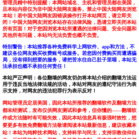
管理员精中特别提醒：本网站域名、主机和管理员都在美国，
且本站内容仅为非中国大陆网友服务。禁止中国大陆网友浏览
本站！若中国大陆网友因错误操作打开本站网页，请立即关
闭！中国大陆网友浏览本站存在法律风险，恳请立即关闭本站
所有页面！对于您因浏览本站所遭遇的法律问题、安全问题和
其他所有问题，本站均无法负责也概不负责。
特别警告：本站推荐各种免费科学上网软件、app和方法，不
建议各位网友购买收费账号或服务。若您因付费购买而遭遇骗
局，没有得到想要的服务，请把苦水往自己肚子里咽，本站无
法承担也概不承担任何责任！
本站严正声明：各位翻墙的网友切勿将本站介绍的翻墙方法运
用于违反当地法律法规的活动，本站对网友的遵纪守法行为表
示支持，对网友的违法犯罪行为表示反对！
网站管理员定居美国，因此本站所推荐的翻墙软件及翻墙方法
都未经测试，发布仅供网友测试和参考，但你懂的——翻墙软
件或方法随时有可能失效，因此本站信息具有极强时效性，想
要更多有效免费翻墙方法敬请阅读本站最新信息，建议收藏本
站！
本站为纯粹技术网站，支持科学与民主，支持宗教信仰自