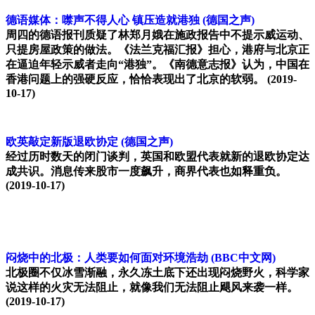
德语媒体：噤声不得人心 镇压造就港独
(德国之声)
周四的德语报刊质疑了林郑月娥在施政报告中不提示威运动、
只提房屋政策的做法。《法兰克福汇报》担心，港府与北京正
在逼迫年轻示威者走向“港独”。《南德意志报》认为，中国在
香港问题上的强硬反应，恰恰表现出了北京的软弱。
(2019-
10-17)
欧英敲定新版退欧协定
(德国之声)
经过历时数天的闭门谈判，英国和欧盟代表就新的退欧协定达
成共识。消息传来股市一度飙升，商界代表也如释重负。
(2019-10-17)
闷烧中的北极：人类要如何面对环境浩劫
(BBC中文网)
北极圈不仅冰雪渐融，永久冻土底下还出现闷烧野火，科学家
说这样的火灾无法阻止，就像我们无法阻止飓风来袭一样。
(2019-10-17)