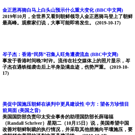
金正恩再骑白马上白头山预示什么重大变化
(BBC中文网)
2019年10月，全世界又看到朝鲜领导人金正恩骑马登上了朝鲜
最高峰。观察家们说，大事可能即将发生。
(2019-10-17)
岑子杰：香港“民阵”召集人旺角遭袭流血
(BBC中文网)
事发于香港时间晚7时许。流传在社交媒体上的照片显示，岑
子杰在遇铁槌袭击后上半身染满血迹，伤势严重。
(2019-10-
17)
美促中国施压朝鲜在谈判中更具建设性 中方：望各方珍惜目
前局面
(美国之音)
美国国防部负责印太安全事务的助理国防部长薛瑞福
（Randall Schriver）星期二（10月15日）说，美国希望中国
改善对朝鲜制裁的执行情况，并采取其他措施向平壤施压，要