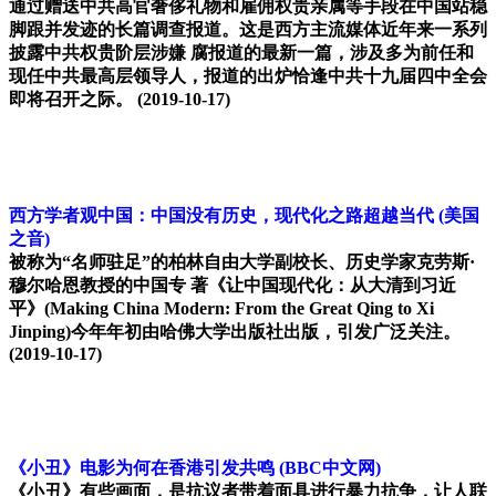
通过赠送中共高官奢侈礼物和雇佣权贵亲属等手段在中国站稳
脚跟并发迹的长篇调查报道。这是西方主流媒体近年来一系列
披露中共权贵阶层涉嫌 腐报道的最新一篇，涉及多为前任和
现任中共最高层领导人，报道的出炉恰逢中共十九届四中全会
即将召开之际。
(2019-10-17)
西方学者观中国：中国没有历史，现代化之路超越当代
(美国
之音)
被称为“名师驻足”的柏林自由大学副校长、历史学家克劳斯·
穆尔哈恩教授的中国专 著《让中国现代化：从大清到习近
平》(Making China Modern: From the Great Qing to Xi
Jinping)今年年初由哈佛大学出版社出版，引发广泛关注。
(2019-10-17)
《小丑》电影为何在香港引发共鸣
(BBC中文网)
《小丑》有些画面，是抗议者带着面具进行暴力抗争，让人联