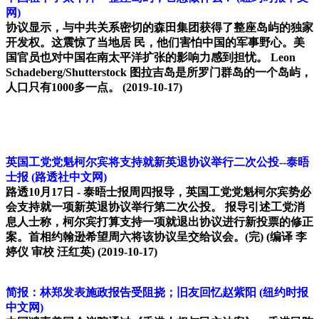
网)
协议显示，与中共关系密切的森田集团获得了整座岛屿的独家
开发权。这震惊了当地居 民，他们害怕中国的军事野心。美
国官员也对中国在南太平洋扩张的影响力感到担忧。 Leon
Schadeberg/Shutterstock 图拉吉岛是所罗门群岛的一个岛屿，
人口只有1000多一点。
(2019-10-17)
英国工党党魁柯尔宾将支持就新英退协议举行二次公投--泰晤
士报
(路透社中文网)
路透10月17日 - 泰晤士报周四报导，英国工党党魁柯尔宾势必
会支持就一项新英退协议举行第二次公投。 报导引述工党消
息人士称，柯尔宾打算支持一项就退出协议进行新投票的修正
案。首相约翰逊希望周六将该协议呈交给议会。(完) (编译 李
婷仪 审校 汪红英)
(2019-10-17)
简报：林郑发表施政报告受阻挠；旧友回忆赵紫阳
(纽约时报
中文网)