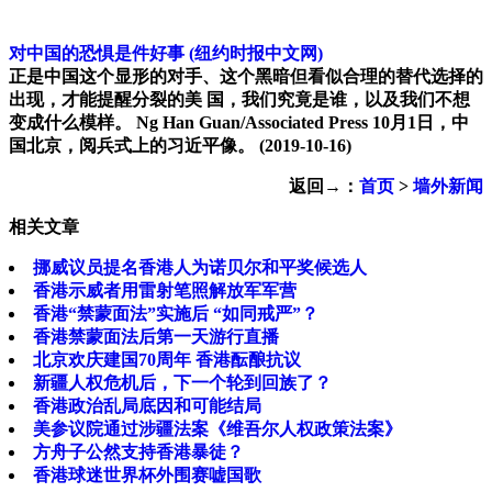
对中国的恐惧是件好事
(纽约时报中文网)
正是中国这个显形的对手、这个黑暗但看似合理的替代选择的
出现，才能提醒分裂的美 国，我们究竟是谁，以及我们不想
变成什么模样。 Ng Han Guan/Associated Press 10月1日，中
国北京，阅兵式上的习近平像。
(2019-10-16)
返回→：
首页
>
墙外新闻
相关文章
挪威议员提名香港人为诺贝尔和平奖候选人
香港示威者用雷射笔照解放军军营
香港“禁蒙面法”实施后 “如同戒严”？
香港禁蒙面法后第一天游行直播
北京欢庆建国70周年 香港酝酿抗议
新疆人权危机后，下一个轮到回族了？
香港政治乱局底因和可能结局
美参议院通过涉疆法案《维吾尔人权政策法案》
方舟子公然支持香港暴徒？
香港球迷世界杯外围赛嘘国歌