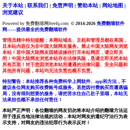
关于本站
|
联系我们
|
免责声明
|
赞助本站
|
网站地图
|
浏览建议
Powered by 免费翻墙网freefq.com
© 2014-2026
免费翻墙软件
网——提供最全的免费翻墙软件
管理员精中特别提醒：本网站域名、主机和管理员都在美国，
且本站内容仅为非中国大陆网友服务。禁止中国大陆网友浏览
本站！若中国大陆网友因错误操作打开本站网页，请立即关
闭！中国大陆网友浏览本站存在法律风险，恳请立即关闭本站
所有页面！对于您因浏览本站所遭遇的法律问题、安全问题和
其他所有问题，本站均无法负责也概不负责。
特别警告：本站推荐各种免费科学上网软件、app和方法，不
建议各位网友购买收费账号或服务。若您因付费购买而遭遇骗
局，没有得到想要的服务，请把苦水往自己肚子里咽，本站无
法承担也概不承担任何责任！
本站严正声明：各位翻墙的网友切勿将本站介绍的翻墙方法运
用于违反当地法律法规的活动，本站对网友的遵纪守法行为表
示支持，对网友的违法犯罪行为表示反对！