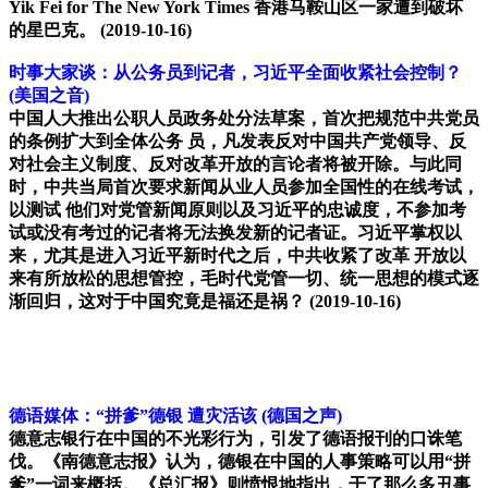
Yik Fei for The New York Times 香港马鞍山区一家遭到破坏
的星巴克。
(2019-10-16)
时事大家谈：从公务员到记者，习近平全面收紧社会控制？
(美国之音)
中国人大推出公职人员政务处分法草案，首次把规范中共党员
的条例扩大到全体公务 员，凡发表反对中国共产党领导、反
对社会主义制度、反对改革开放的言论者将被开除。与此同
时，中共当局首次要求新闻从业人员参加全国性的在线考试，
以测试 他们对党管新闻原则以及习近平的忠诚度，不参加考
试或没有考过的记者将无法换发新的记者证。习近平掌权以
来，尤其是进入习近平新时代之后，中共收紧了改革 开放以
来有所放松的思想管控，毛时代党管一切、统一思想的模式逐
渐回归，这对于中国究竟是福还是祸？
(2019-10-16)
德语媒体：“拼爹”德银 遭灾活该
(德国之声)
德意志银行在中国的不光彩行为，引发了德语报刊的口诛笔
伐。《南德意志报》认为，德银在中国的人事策略可以用“拼
爹”一词来概括。《总汇报》则愤恨地指出，干了那么多丑事