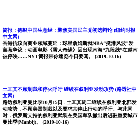
简报：德银中国生意经；聚焦美国民主党初选辩论
(纽约时报
中文网)
香港抗议向商业领域蔓延；球星詹姆斯就NBA“挺港风波”发
言惹争议；动画电影《雪人奇缘》因出现南海“九段线”在越南
被停映……NYT简报带你速览今日要闻。
(2019-10-16)
土耳其不顾制裁和停火呼吁 继续在叙利亚发动攻势
(路透社中
文网)
路透叙利亚曼比季10月15日 - 土耳其周二继续在叙利亚北部发
动攻势，不顾美国制裁以及要求其停止行动的呼吁。与此同
时，俄罗斯支持的叙利亚武装在美国军队撤出后进驻重要城市
曼比季(Manbij)。
(2019-10-16)