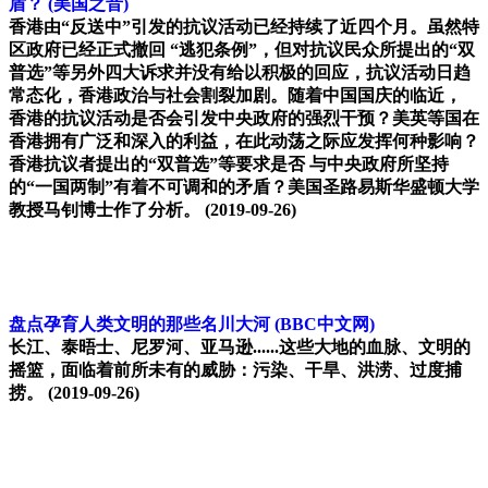
盾？
(美国之音)
香港由“反送中”引发的抗议活动已经持续了近四个月。虽然特
区政府已经正式撤回 “逃犯条例”，但对抗议民众所提出的“双
普选”等另外四大诉求并没有给以积极的回应，抗议活动日趋
常态化，香港政治与社会割裂加剧。随着中国国庆的临近，
香港的抗议活动是否会引发中央政府的强烈干预？美英等国在
香港拥有广泛和深入的利益，在此动荡之际应发挥何种影响？
香港抗议者提出的“双普选”等要求是否 与中央政府所坚持
的“一国两制”有着不可调和的矛盾？美国圣路易斯华盛顿大学
教授马钊博士作了分析。
(2019-09-26)
盘点孕育人类文明的那些名川大河
(BBC中文网)
长江、泰晤士、尼罗河、亚马逊......这些大地的血脉、文明的
摇篮，面临着前所未有的威胁：污染、干旱、洪涝、过度捕
捞。
(2019-09-26)