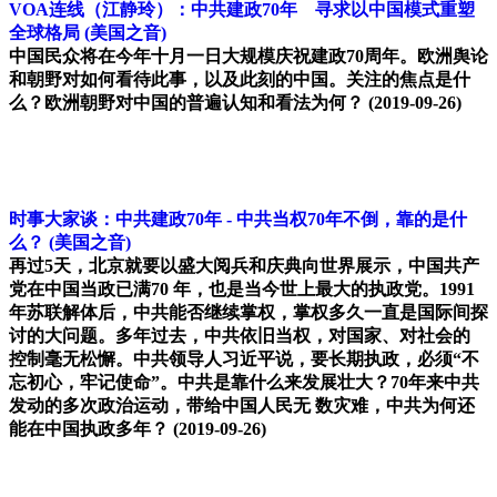
VOA连线（江静玲）：中共建政70年 寻求以中国模式重塑
全球格局
(美国之音)
中国民众将在今年十月一日大规模庆祝建政70周年。欧洲舆论
和朝野对如何看待此事，以及此刻的中国。关注的焦点是什
么？欧洲朝野对中国的普遍认知和看法为何？
(2019-09-26)
时事大家谈：中共建政70年 - 中共当权70年不倒，靠的是什
么？
(美国之音)
再过5天，北京就要以盛大阅兵和庆典向世界展示，中国共产
党在中国当政已满70 年，也是当今世上最大的执政党。1991
年苏联解体后，中共能否继续掌权，掌权多久一直是国际间探
讨的大问题。多年过去，中共依旧当权，对国家、对社会的
控制毫无松懈。中共领导人习近平说，要长期执政，必须“不
忘初心，牢记使命”。中共是靠什么来发展壮大？70年来中共
发动的多次政治运动，带给中国人民无 数灾难，中共为何还
能在中国执政多年？
(2019-09-26)