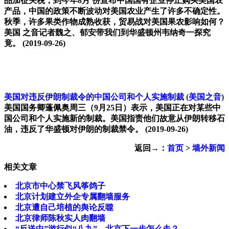
品加征关税，到今年8月 份宣布中国国有企业停止购买美国农
产品，中国的政策不断波动对美国农业产生了许多不确定性。
秋季，许多果类作物成熟收获，贸易战对美国果农影响如何？
美国 之音记者魏之、郁安带我们到华盛顿州韦纳奇一探究
竟。
(2019-09-26)
美国对违反伊朗制裁令的中国公司和个人实施制裁
(美国之音)
美国国务卿蓬佩奥周三（9月25日）表示，美国正在对某些中
国公司和个人实施新的制裁。美国指责他们故意从伊朗转移石
油，违反了华盛顿对伊朗的制裁禁令。
(2019-09-26)
返回→：
首页
>
墙外新闻
相关文章
北京市中心禁飞风筝鸽子
北京计划建立外企专属翻墙服务
北京遭自己培植的舆论反噬
北京律师陈秋实人肉翻墙
“反送中”游行似“八九”，北京下一步怎么走？