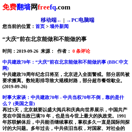
免费
翻墙
网
free
fq
.com
移动端←
|
→PC电脑端
您当前的位置：
首页
>
墙外新闻
“大庆”前在北京能做和不能做的事
时间：2019-09-26 来源： 作者：
0
条评论
中共建政70年：“大庆”前在北京能做和不能做的事
(BBC中文
网)
中共建政70周年纪念日将至，北京进入全面警戒。部分居民被
要求搬离。数轮彩排导致大规模封路，部分超市餐馆歇业。
(2019-09-26)
时事大家谈：中共建政70年 - 中共当权70年不倒，靠的是什
么？
(美国之音)
再过5天，北京就要以盛大阅兵和庆典向世界展示，中国共产
党在中国当政已满70 年，也是当今世上最大的执政党。1991
年苏联解体后，中共能否继续掌权，掌权多久一直是国际间探
讨的大问题。多年过去，中共依旧当权，对国家、对社会的