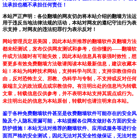
法承担也概不承担任何责任！
本站严正声明：各位翻墙的网友切勿将本站介绍的翻墙方法运
用于违反当地法律法规的活动，本站对网友的遵纪守法行为表
示支持，对网友的违法犯罪行为表示反对！
网站管理员定居美国，因此本站所推荐的翻墙软件及翻墙方法
都未经测试，发布仅供网友测试和参考，但你懂的——翻墙软
件或方法随时有可能失效，因此本站信息具有极强时效性，想
要更多有效免费翻墙方法敬请阅读本站最新信息，建议收藏本
站！
本站为纯粹技术网站，支持科学与民主，支持宗教信仰自
由，反对恐怖主义、邪教、伪科学与专制，不支持或反对任何
极端主义的政治观点或宗教信仰。有注明出处的信息均为转载
文章，转载信息仅供参考，并不表明本站支持其观点或行为。
未注明出处的信息为本站原创，转载时也请注明来自本站。
鉴于各种免费翻墙软件甚至是收费翻墙软件可能存在的安全风
险及个人隐私泄漏可能，本站提醒各位网友做好各方面的安全
防护措施！本站无法对推荐的翻墙软件、应用或服务等进行全
面而严格的安全测试，因此无法对其安全性做保证，无法对您