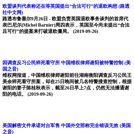
欧盟谈判代表称还在等英国提出“合法可行”的退欧构想
(路透
社中文网)
路透布鲁塞尔9月26日 - 欧盟负责英国退欧事务谈判的首席代
表巴尼尔(Michel Barnier)周四表示，英国至今尚未提出“合法
且可行”的提案来打破退欧僵局。
(2019-09-26)
因调查反习公民猝死看守所 中国维权律师谢阳被特警控制
(美
国之音)
维权网报道，中国维权律师谢阳前往湖南衡阳调查反习公民王
美余猝死看守所案，却在25日晚间被几名特警搜查控制，根据
谢阳的妻子陈桂秋表示，截至26日早上7点，仍然无法播通谢
阳的电话。
(2019-09-26)
美国解密文件承诺对台军售 中国外交部称完全错误无效
(美国
之音)