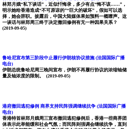
林郑月娥“私下谈话”，近似忏悔录，多少有点“悔不该……”，
明示她给香港造成“不可原谅的”“巨大的破坏”，假如可以选
择，她会辞职。披露后，中国大陆媒体果如预料一概噤声。这
一谈话与林郑周三终于决定撤回修例有无一种因果关系？
(2019-09-05)
鲁哈尼宣布第三阶段中止履行伊朗核协议措施
(法国国际广播
电台)
伊朗总统鲁哈尼周三晚间宣布，伊朗不再履行协议的浓缩铀储
量及铀浓度的限制。
(2019-09-05)
港府撤回逃犯修例 商界支持民阵强调继续抗争
(法国国际广播
电台)
香港特首林郑月娥周三宣布撤回逃犯修例后，香港一些商界团
体表示此举能缓和社会气氛；而民阵则强调会继续抗争，直到