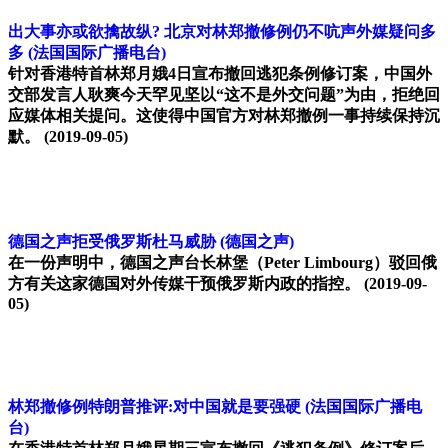
出大事亦或欲擒故纵? 北京对林郑撤修例仍不吭声外媒疑问多
多
(法国国际广播电台)
针对香港特首林郑月娥4日宣布撤回逃犯条例修订案，中国外
交部发言人耿爽今天罕见坚以“这不是外交问题”为由，拒绝回
应媒体相关提问。这使得中国官方对林郑撤例一事持续保持沉
默。
(2019-09-05)
德国之声拒受俄罗斯杜马威胁
(德国之声)
在一份声明中，德国之声台长林堡（Peter Limbourg）驳回俄
方有关这家德国对外传媒干预俄罗斯内政的指控。
(2019-09-
05)
林郑撤修例特朗普推评:对中国就是要强硬
(法国国际广播电
台)