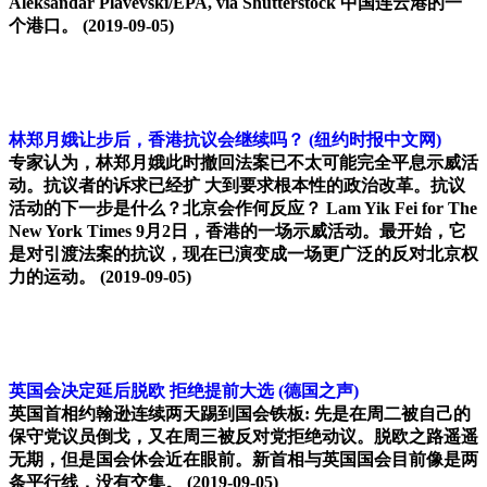
Aleksandar Plavevski/EPA, via Shutterstock 中国连云港的一
个港口。
(2019-09-05)
林郑月娥让步后，香港抗议会继续吗？
(纽约时报中文网)
专家认为，林郑月娥此时撤回法案已不太可能完全平息示威活
动。抗议者的诉求已经扩 大到要求根本性的政治改革。抗议
活动的下一步是什么？北京会作何反应？ Lam Yik Fei for The
New York Times 9月2日，香港的一场示威活动。最开始，它
是对引渡法案的抗议，现在已演变成一场更广泛的反对北京权
力的运动。
(2019-09-05)
英国会决定延后脱欧 拒绝提前大选
(德国之声)
英国首相约翰逊连续两天踢到国会铁板: 先是在周二被自己的
保守党议员倒戈，又在周三被反对党拒绝动议。脱欧之路遥遥
无期，但是国会休会近在眼前。新首相与英国国会目前像是两
条平行线，没有交集。
(2019-09-05)