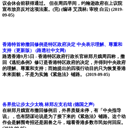
议会休会前获得通过。 但在周四早间，约翰逊政府在上议院
宣布放弃反对这项法案。(完) (编译 艾茂林; 审校 白云)
(2019-
09-05)
香港特首称撤回修例是特区政府决定 中央表示理解、尊重和
支持（更新版）
(路透社中文网)
路透香港9月5日 - 香港特区政府行政长官林郑月娥周四称，撤
回《逃犯条例》修订是香港特区政府的决定，并得到中央政府
的理解、尊重和支持；而她提出的四项行动目的只为恢复香港
本来面貌，不是为实施《紧急法》铺路。
(2019-09-05)
各界批让步太少太晚 林郑左支右绌
(德国之声)
在林郑月娥宣布撤回修例后，外界质疑未停，有「中央指导
说」，也有阴谋论说是为了接下来的《紧急法》铺路。这个动
作会是解围奇招还是困兽之斗，端看香港多数市民如何回应。