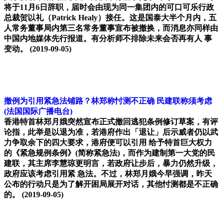
将于11月6日辞职，届时会由现为同一集团内的可口可乐行政
总裁贺以礼（Patrick Healy）接任。这是国泰大半个月内，五
人常务董事局内第三名常务董事宣布被撤换，而消息亦同样由
中国内地媒体先行报道。有分析师不排除未来会否再有人 事
变动。
(2019-09-05)
撤例为引用紧急法铺路？林郑称忖测不正确 民建联称须考虑
(法国国际广播电台)
香港特首林郑月娥突然宣布正式撤回逃犯条例修订草案，有评
论指，此举是以退为准，若港府作出「退让」后示威者仍以武
力争取余下的四大要求，港府便可以引用 给予特首巨大权力
的《紧急规例条例》(简称紧急法)，而作为建制第一大党的民
建联，其主席李慧琼更明言，若政府让步后，暴力仍然升级，
政府应该考虑引用紧 急法。不过，林郑月娥今早强调，昨天
公布的行动只是为了解开困局展开对话，其他忖测都是不正确
的。
(2019-09-05)