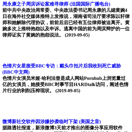
周永康之子周滨诉讼案难寻律师
(法国国际广播电台)
前中共中央政治局常委、中央政法委书记周永康的儿媳黄婉4
日在海外社交媒体推特上发推说，湖南省司法厅要求陈以轩律
师和她解除代理协议，前前后后已经有五位律师被迫离开。黄
婉多次上推特抱怨以及申诉。逃离中国的前为周滨辩护的一位
律师证实了黄婉的抱怨说法。
(2019-09-05)
色情片女星接受BBC专访：戴头巾拍片后我收到死亡威胁
(BBC中文网)
色情片女演员米娅·哈利法曾是成人网站Pornhub上浏览量过
亿的女演员，她接受BBC时事节目HARDtalk访问，阐述色情
片行业的剥削压榨现状。
(2019-09-05)
微博新社交软件因涉嫌抄袭临时下架
(美国之音)
据路透社报道，新浪微博3天前才推出的图像分享应用软件