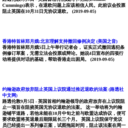
Cummings)表示，在退欧问题上应该相信人民。此前议会投票
阻止英国在10月31日无协议退欧。
(2019-09-05)
香港特首林郑月娥:北京理解支持撤回修例决定
(美国之音)
香港特首林郑月娥5日上午举行记者会， 证实正式撤回逃犯条
例修订草案，无需立法会投票或辩论。她说4日宣布的四项行
动将提供对话的基础，帮助香港走出困局。
(2019-09-05)
约翰逊政府放弃阻止英国上议院通过推迟退欧的法案
(路透社
中文网)
路透伦敦9月5日 - 英国首相约翰逊领导的政府放弃在上议院阻
止一项旨在阻挠英国无协议退欧的法案。 这一举动将为约翰
逊铺平道路，若他未能在10月中旬之前与欧盟达成协议，便可
要求欧盟将英退最后期限延长三个月。 英国上议院保守党议
员已经提出一系列修正案，试图拖延时间，阻止该法案在周一