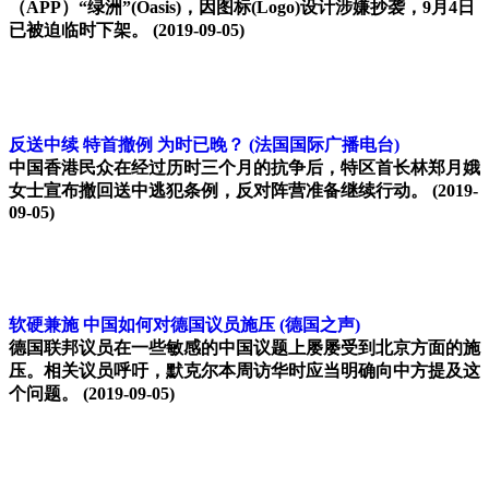
（APP）“绿洲”(Oasis)，因图标(Logo)设计涉嫌抄袭，9月4日
已被迫临时下架。
(2019-09-05)
反送中续 特首撤例 为时已晚？
(法国国际广播电台)
中国香港民众在经过历时三个月的抗争后，特区首长林郑月娥
女士宣布撤回送中逃犯条例，反对阵营准备继续行动。
(2019-
09-05)
软硬兼施 中国如何对德国议员施压
(德国之声)
德国联邦议员在一些敏感的中国议题上屡屡受到北京方面的施
压。相关议员呼吁，默克尔本周访华时应当明确向中方提及这
个问题。
(2019-09-05)