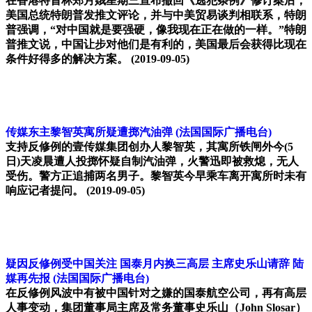
在香港特首林郑月娥星期三宣布撤回《逃犯条例》修订案后，
美国总统特朗普发推文评论，并与中美贸易谈判相联系，特朗
普强调，“对中国就是要强硬，像我现在正在做的一样。”特朗
普推文说，中国让步对他们是有利的，美国最后会获得比现在
条件好得多的解决方案。
(2019-09-05)
传媒东主黎智英寓所疑遭掷汽油弹
(法国国际广播电台)
支持反修例的壹传媒集团创办人黎智英，其寓所铁闸外今(5
日)天凌晨遭人投掷怀疑自制汽油弹，火警迅即被救熄，无人
受伤。警方正追捕两名男子。黎智英今早乘车离开寓所时未有
响应记者提问。
(2019-09-05)
疑因反修例受中国关注 国泰月内换三高层 主席史乐山请辞 陆
媒再先报
(法国国际广播电台)
在反修例风波中有被中国针对之嫌的国泰航空公司，再有高层
人事变动，集团董事局主席及常务董事史乐山（John Slosar）