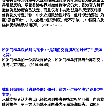
香港特首林郑月娥昨天宣布撤回逃犯修例计划在香港以及全世
界引起反响。尽管香港各界对撤修例争议仍大，香港官方解释
撤修例是港府自己决定，而且仅有中共政 法委昨天深夜对撤
修例发文肯定并称，中央欢迎政治性对话，但对“政治要胁”乃
至“颜色革命”，中央必定“追究到底、绝不手软”，中国官方及
媒体仍然缄默或 噤声。
(2019-09-05)
所罗门群岛议员阿戈瓦卡：“是我们交新朋友的时候了”
(美国
之音)
所罗门群岛的一位高级官员说，所罗门群岛打算与台湾断交，
并与北京结盟。
(2019-09-05)
林郑月娥撤回《逃犯条例》修例：多方不讨好的决定
(BBC中
文网)
示威支持者认为焦点已经转移到警察被指滥权的问题，声言将
继续抗争；另一方认为她不应向暴力示威浪潮低头。
(2019-