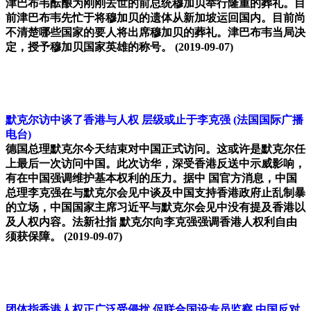
津巴布韦酝酿为刚刚去世的前总统穆加贝举行隆重的葬礼。目
前津巴布韦先忙于将穆加贝的遗体从新加坡运回国内。目前尚
不清楚哪些国家的要人将出席穆加贝的葬礼。津巴布韦当局决
定，授予穆加贝国家英雄的称号。
(2019-09-07)
默克尔访中谈了香港与人权 层级或止于李克强
(法国国际广播
电台)
德国总理默克尔今天结束对中国正式访问。这或许是默克尔任
上最后一次访问中国。此次访华，深受香港反送中示威影响，
有在中国强调维护基本权利的压力。据中 国官方消息，中国
总理李克强在与默克尔会见中谈及中国支持香港政府止乱制暴
的立场，中国国家主席习近平与默克尔会见中没有提及香港以
及人权内容。法新社指 默克尔向李克强强调香港人权利自由
须获保障。
(2019-09-07)
团体指香港人权正广泛受侵扰 促联合国设专员监察 中国反对