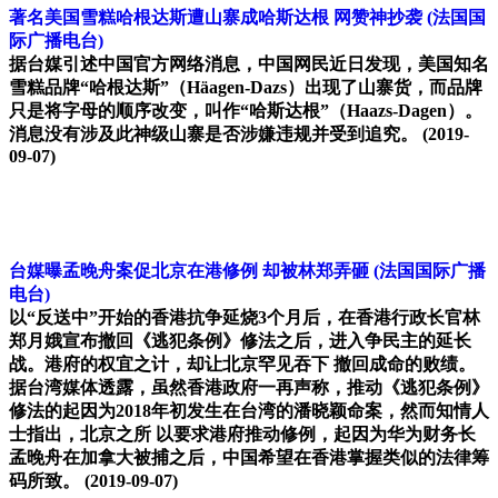
著名美国雪糕哈根达斯遭山寨成哈斯达根 网赞神抄袭
(法国国
际广播电台)
据台媒引述中国官方网络消息，中国网民近日发现，美国知名
雪糕品牌“哈根达斯”（Häagen-Dazs）出现了山寨货，而品牌
只是将字母的顺序改变，叫作“哈斯达根”（Haazs-Dagen）。
消息没有涉及此神级山寨是否涉嫌违规并受到追究。
(2019-
09-07)
台媒曝孟晚舟案促北京在港修例 却被林郑弄砸
(法国国际广播
电台)
以“反送中”开始的香港抗争延烧3个月后，在香港行政长官林
郑月娥宣布撤回《逃犯条例》修法之后，进入争民主的延长
战。港府的权宜之计，却让北京罕见吞下 撤回成命的败绩。
据台湾媒体透露，虽然香港政府一再声称，推动《逃犯条例》
修法的起因为2018年初发生在台湾的潘晓颖命案，然而知情人
士指出，北京之所 以要求港府推动修例，起因为华为财务长
孟晚舟在加拿大被捕之后，中国希望在香港掌握类似的法律筹
码所致。
(2019-09-07)