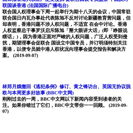
联国谈香港
(法国国际广播电台)
联合国人权理事会下周一起举行为期十八天的会议，中国常驻
联合国日内瓦办事处代表陈旭不反对讨论新疆教育营问题，但
却表明，香港问题不涉人权问题，不适宜 在会中讨论。香港
人权监察总干事罗沃启斥陈旭「掰大眼讲大话」(即「睁眼说
瞎话」)，因为香港正面对严峻的人权问题，广泛人权受到侵
扰，期望理事会促联合 国设立中国专员，并订明须特别关注
香港，以便专员就中港人权状况向理事会提交报告和解决方
案。
(2019-09-07)
林郑月娥撤回《逃犯条例》修订、黄之锋访台、英国无协议脱
欧与本周更多好故事
(BBC中文网)
刚刚过去的一周，BBC中文网以下新闻内容受到读者的关
注。如果你错过了它们，BBC中文带你一一回顾。
(2019-09-
07)