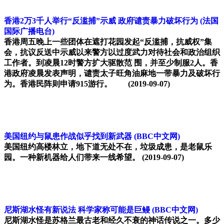
香港2万3千人举行“反滥捕”示威 政府谴责暴力破坏行为
(法国
国际广播电台)
香港周五晚上一些团体在遮打花园发起“反滥捕，抗威权”集
会，抗议反送中示威以来警方以过度武力对待社会和政治组织
工作者。到凌晨12时警方扩大驱散范 围，并至少制服2人。香
港政府凌晨发表声明，谴责太子旺角油麻地一带暴力及破坏行
为。香港民阵则申请915游行。
(2019-09-07)
美国纽约与鼠患作战似乎找到新武器
(BBC中文网)
美国纽约高楼林立，地下道无处不在，垃圾成患，是老鼠乐
园。一种新机器给人们带来一线希望。
(2019-09-07)
尼斯湖水怪有新说法 科学家称可能是巨鳗
(BBC中文网)
尼斯湖水怪是苏格兰最古老和经久不衰的神话传说之一。多少