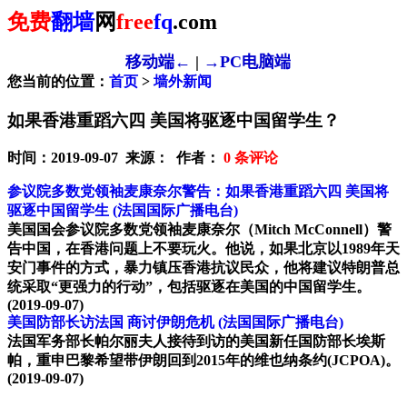
免费
翻墙
网
free
fq
.com
移动端←
|
→PC电脑端
您当前的位置：
首页
>
墙外新闻
如果香港重蹈六四 美国将驱逐中国留学生？
时间：2019-09-07 来源： 作者：
0
条评论
参议院多数党领袖麦康奈尔警告：如果香港重蹈六四 美国将
驱逐中国留学生
(法国国际广播电台)
美国国会参议院多数党领袖麦康奈尔（Mitch McConnell）警
告中国，在香港问题上不要玩火。他说，如果北京以1989年天
安门事件的方式，暴力镇压香港抗议民众，他将建议特朗普总
统采取“更强力的行动”，包括驱逐在美国的中国留学生。
(2019-09-07)
美国防部长访法国 商讨伊朗危机
(法国国际广播电台)
法国军务部长帕尔丽夫人接待到访的美国新任国防部长埃斯
帕，重申巴黎希望带伊朗回到2015年的维也纳条约(JCPOA)。
(2019-09-07)