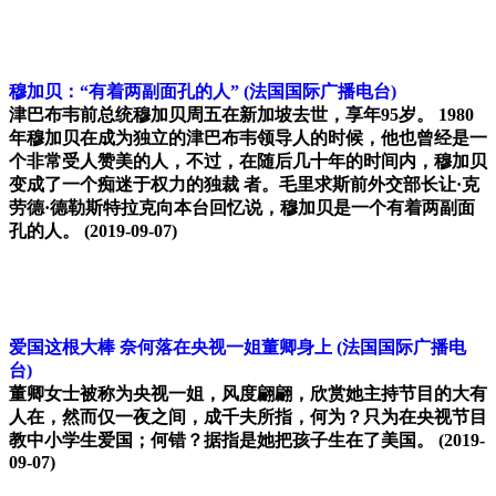
穆加贝：“有着两副面孔的人”
(法国国际广播电台)
津巴布韦前总统穆加贝周五在新加坡去世，享年95岁。 1980
年穆加贝在成为独立的津巴布韦领导人的时候，他也曾经是一
个非常受人赞美的人，不过，在随后几十年的时间内，穆加贝
变成了一个痴迷于权力的独裁 者。毛里求斯前外交部长让·克
劳德·德勒斯特拉克向本台回忆说，穆加贝是一个有着两副面
孔的人。
(2019-09-07)
爱国这根大棒 奈何落在央视一姐董卿身上
(法国国际广播电
台)
董卿女士被称为央视一姐，风度翩翩，欣赏她主持节目的大有
人在，然而仅一夜之间，成千夫所指，何为？只为在央视节目
教中小学生爱国；何错？据指是她把孩子生在了美国。
(2019-
09-07)