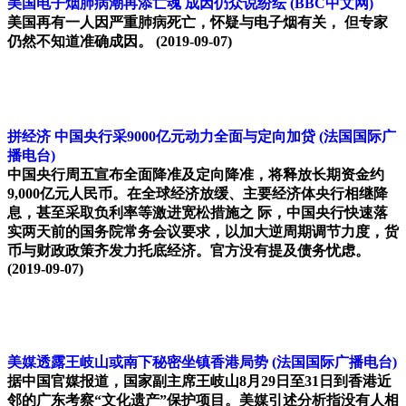
美国电子烟肺病潮再添亡魂 成因仍众说纷纭
(BBC中文网)
美国再有一人因严重肺病死亡，怀疑与电子烟有关， 但专家
仍然不知道准确成因。
(2019-09-07)
拼经济 中国央行采9000亿元动力全面与定向加贷
(法国国际广
播电台)
中国央行周五宣布全面降准及定向降准，将释放长期资金约
9,000亿元人民币。在全球经济放缓、主要经济体央行相继降
息，甚至采取负利率等激进宽松措施之 际，中国央行快速落
实两天前的国务院常务会议要求，以加大逆周期调节力度，货
币与财政政策齐发力托底经济。官方没有提及债务忧虑。
(2019-09-07)
美媒透露王岐山或南下秘密坐镇香港局势
(法国国际广播电台)
据中国官媒报道，国家副主席王岐山8月29日至31日到香港近
邻的广东考察“文化遗产”保护项目。美媒引述分析指没有人相