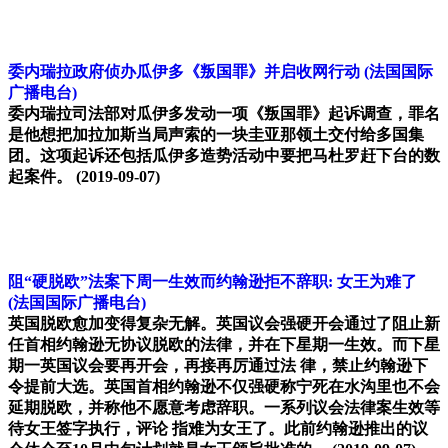
委内瑞拉政府侦办瓜伊多《叛国罪》并启收网行动
(法国国际
广播电台)
委内瑞拉司法部对瓜伊多发动一项《叛国罪》起诉调查，罪名
是他想把加拉加斯当局声索的一块圭亚那领土交付给多国集
团。这项起诉还包括瓜伊多造势活动中要把马杜罗赶下台的数
起案件。
(2019-09-07)
阻“硬脱欧”法案下周一生效而约翰逊拒不辞职: 女王为难了
(法国国际广播电台)
英国脱欧愈加变得复杂无解。英国议会强硬开会通过了阻止新
任首相约翰逊无协议脱欧的法律，并在下星期一生效。而下星
期一英国议会要再开会，再接再厉通过法 律，禁止约翰逊下
令提前大选。英国首相约翰逊不仅强硬称宁死在水沟里也不会
延期脱欧，并称他不愿意考虑辞职。一系列议会法律案生效等
待女王签字执行，评论 指难为女王了。此前约翰逊推出的议