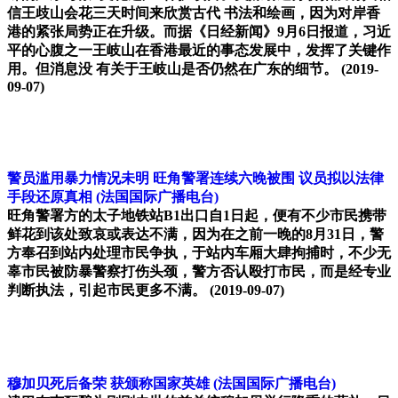
信王歧山会花三天时间来欣赏古代 书法和绘画，因为对岸香
港的紧张局势正在升级。而据《日经新闻》9月6日报道，习近
平的心腹之一王岐山在香港最近的事态发展中，发挥了关键作
用。但消息没 有关于王岐山是否仍然在广东的细节。
(2019-
09-07)
警员滥用暴力情况未明 旺角警署连续六晚被围 议员拟以法律
手段还原真相
(法国国际广播电台)
旺角警署方的太子地铁站B1出口自1日起，便有不少市民携带
鲜花到该处致哀或表达不满，因为在之前一晚的8月31日，警
方奉召到站内处理市民争执，于站内车厢大肆拘捕时，不少无
辜市民被防暴警察打伤头颈，警方否认殴打市民，而是经专业
判断执法，引起市民更多不满。
(2019-09-07)
穆加贝死后备荣 获颁称国家英雄
(法国国际广播电台)