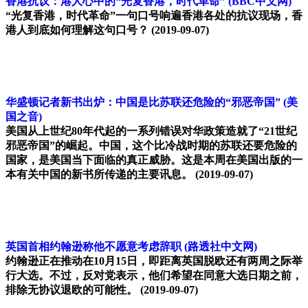
香港抗议：港人心中的“光复香港，时代革命”
(BBC中文网)
“光复香港，时代革命”一句口号响遍香港各处的抗议现场，香
港人到底如何理解这句口号？
(2019-09-07)
华盛顿记者新书出炉：中国是比苏联还危险的“邪恶帝国”
(美
国之音)
美国从上世纪80年代起的一系列错误对华政策造就了“21世纪
邪恶帝国”的崛起。中国，这个比冷战时期的苏联还要危险的
国家，是美国当下面临的真正威胁。这是本周在美国出版的一
本有关中国的新书所传递的主要讯息。
(2019-09-07)
英国首相约翰逊称他不愿意考虑辞职
(路透社中文网)
约翰逊正在推动在10月15日，即距离英国脱欧还有两周之际举
行大选。不过，反对党表示，他们希望在同意大选日期之前，
排除无协议退欧的可能性。
(2019-09-07)