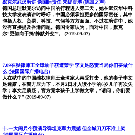
默克尔武汉演讲 谈国际责任 未提香港
(德国之声)
德国总理默克尔访问中国的行程进入第二天，她在武汉华中科
技大学发表演讲时呼吁，中国必须承担更多的国际责任，其中
包括人权、贸易、科技、气候等方方面面。不过在演讲中，她
没有直接提及香港问题。德国专家认为，面对中国，默克
尔“更倾向于搞‘静默外交’”。
(2019-09-07)
7.09在狱律师王全璋幼子获遭禁学 李文足怒责当局你们要做什
么
(法国国际广播电台)
人在狱中的中国维权律师王全璋家人再受打击，他的妻子李文
足透露，在警方压力下，本月2日才入读小学的6岁儿子再次失
学；李文足质疑，官方竟拿孩子上学做文章，“请问，你们要
做什么？”
(2019-09-07)
十.一大阅兵今预演导弹坦克军力震撼 但全城刀刀不准上架
(法国国际广播电台)