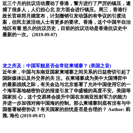
近三个月的抗议活动震动了香港，警方进行了严厉的镇压，逮
捕了很多人，人们担心北 京方面会进行镇压。周三，香港行
政长官林郑月娥宣布，计划撤销引发动荡的有争议的引渡法
案，但民主派活动人士有更多的要求。香港，这个中国半自治
地区有着 悠久的抗议历史，目前的抗议活动是香港抗议史中
最新的一次。
(2019-09-07)
龙之所及：中国军舰是否会常驻柬埔寨？
(美国之音)
近年来，中国与东南亚国家柬埔寨之间关系的日益密切引起了
国际媒体以及外交界的关 注。在柬埔寨成为美中大国博弈中
的最新战线之际，有关金边与北京签署了允许中国使用它的一
个海军基地秘密协议的报道引发了华盛顿的高度不安。美国等
国家担 心，这个交易将会提升中国在东南亚投射军力的能力
并进一步加强对南中国海的控制。那么柬埔寨到底有没有与中
国签署秘密协议？有关国家的担忧是否是合理的？ Author: 莉
雅, 海伦
(2019-09-07)