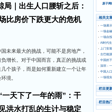
财鲸局｜出生人口腰斩之后：
原子网络
场比房价下跌更大的危机
相关文
一场展
一场金
一场自
AI时代
上门安
中国未来最大的挑战，可能不是房地产，
古巴能
口负增长。对于中国而言，真正的挑战或
中国的
深圳：
生几个孩子，而是如何重新建立一个让年
中国人
会环境。
一场现
栏目更
“一天下了一年的雨”：干
栏目热
见洪水打乱的生计与稳定