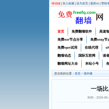
移动端
|
加入收藏
|
设为首页
|
最新ss
|
赞助
首页
免费翻墙软件
高速
免费ssr节点分享
免费xray
免费vpn试用
在线代理
c
翻墙动态
国际互联网
读
翻墙网址大全
本站小号
免
您当前的位置：
首页
>
墙外楼
一场比
时间：2026-06