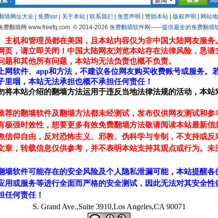
高
搜索：
翻墙网址大全
|
免费ssr
|
关于本站
|
联系我们
|
免责声明
|
赞助本站
|
版权声明
|
网站地
 免费翻墙网 www.freefq.com
© 2014-2026
免费翻墙软件网——提供最全的免费翻墙软件fr
、主机和管理员都在美国，且本站内容仅为非中国大陆网友服务
网页，请立即关闭！中国大陆网友浏览本站存在法律风险，恳请
问题和其他所有问题，本站均无法负责也概不负责。
上网软件、app和方法，不建议各位网友购买收费账号或服务。
子里咽，本站无法承担也概不承担任何责任！
勿将本站介绍的翻墙方法运用于违反当地法律法规的活动，本站
推荐的翻墙软件及翻墙方法都未经测试，发布仅供网友测试和参
有极强时效性，想要更多有效免费翻墙方法敬请阅读本站最新信
教信仰自由，反对恐怖主义、邪教、伪科学与专制，不支持或反
文章，转载信息仅供参考，并不表明本站支持其观点或行为。未
翻墙软件可能存在的安全风险及个人隐私泄漏可能，本站提醒各
应用或服务等进行全面而严格的安全测试，因此无法对其安全性
担任何责任！
S. Grand Ave.,Suite 3910,Los Angeles,CA 90071