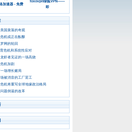
foxovpn绿狐VPN——
加速器 - 免费
即
章
示美国衰落的奇观
融危机或正在酝酿
投罗网的轮回
生育危机和系统性应对
装龙虾者见证的一场高烧
源危机加剧
下一场增长赌局
一场被消音的工厂罢工
口危机将重写全球地缘政治格局
实问题倒逼的改革
新
门