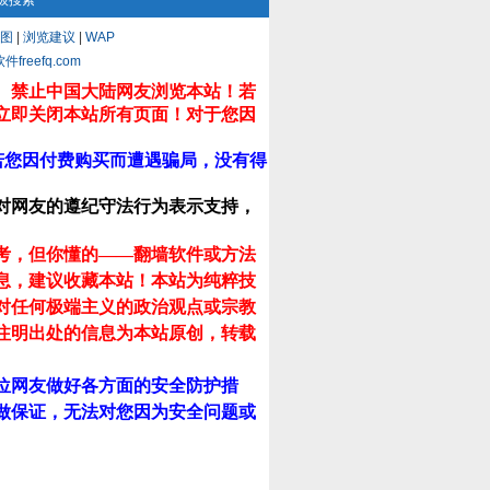
级搜索
图
|
浏览建议
|
WAP
eefq.com
。禁止中国大陆网友浏览本站！若
立即关闭本站所有页面！对于您因
若您因付费购买而遭遇骗局，没有得
对网友的遵纪守法行为表示支持，
考，但你懂的——翻墙软件或方法
息，建议收藏本站！
本站为纯粹技
对任何极端主义的政治观点或宗教
注明出处的信息为本站原创，转载
位网友做好各方面的安全防护措
做保证，无法对您因为安全问题或