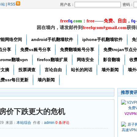
本站
|
RSS
用户名：
密码：
free
f
q
.
com
：
free
——
免费
、自由
，
f
q
困在墙内，请发邮件到
freefqcom#gmail.com
获得
智能网络空间
android手机翻墙软件
iphone手机翻墙软件
免
节点分享
免费ss账号分享
免费翻墙账号分享
免费trojan节点
hrome翻墙vpn
firefox翻墙扩展
网络安全
影音翻墙
收
者文摘
投票调查
言论自由
站长的闲话
墙外新闻
墙外
费ssr每日更新
墙内新闻
推荐资
房价下跌更大的危机
V2VP
-29 来源：
本站综合
作者：
admin
0
条评论