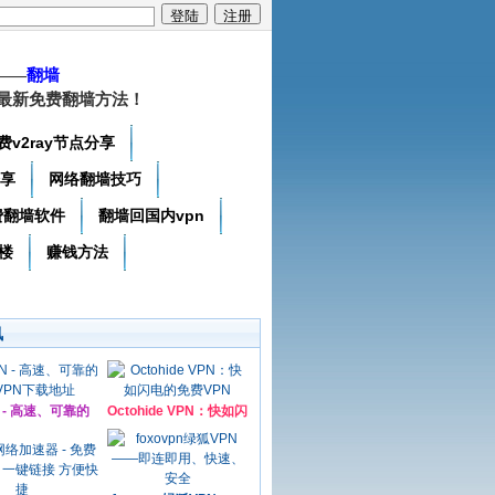
——
翻墙
最新免费翻墙方法！
费v2ray节点分享
分享
网络翻墙技巧
费翻墙软件
翻墙回国内vpn
楼
赚钱方法
讯
N - 高速、可靠的
Octohide VPN：快如闪