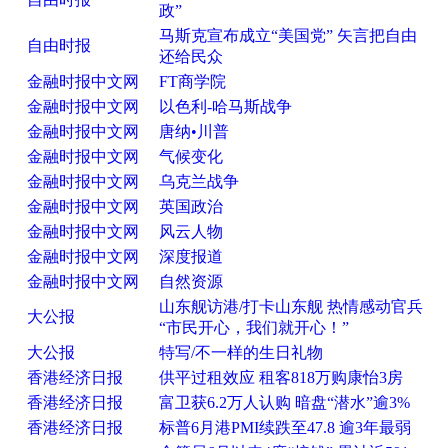
政”
马斯克宣布成立“美国党” 矢言把自由
自由时报
还给民众
金融时报中文网
FT商学院
金融时报中文网
以色利-哈马斯战争
金融时报中文网
唐纳•川普
金融时报中文网
气候变化
金融时报中文网
乌克兰战争
金融时报中文网
英国政治
金融时报中文网
风云人物
金融时报中文网
深度报道
金融时报中文网
自然资源
山东舰访港/打卡山东舰 热情感动官兵
大公报
“市民开心，我们就开心！”
大公报
特写/不一样的生日礼物
香港经济日报
供平过租效应 租客818万购康怡3房
香港经济日报
富卫获6.2万人认购 暗盘“潜水”逾3%
香港经济日报
标普6月港PMI续跌至47.8 逾3年最弱