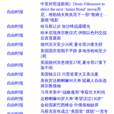
中英对照读新闻》Denis Villeneuve to
direct the next ’James Bond’ movie丹
自由时报
尼．维勒纳夫将执导下一部“詹姆士．
庞德”电影
自由时报
哈马斯让步 加沙终战露曙光
哈米尼现身宗教仪式 伊朗以色列交战
自由时报
后首度露面
自由时报
德州洪灾至少26死 夏令营20童失联
美国国庆假期不平静 多地传枪响至少
自由时报
2死
美国德州洪患增至27死 夏令营27童下
自由时报
落不明
自由时报
美国独立日 川普签署大又美法案
美祝贺达赖喇嘛90大寿 挺藏人自由选
自由时报
择宗教领袖
自由时报
习寻求美中“战略僵局”争取壮大时间
自由时报
达赖喇嘛90岁大寿“希望活过130岁”
自由时报
金砖国家巴西峰会 中俄领袖缺席
马斯克宣布成立“美国党” 摆脱“一党专
自由时报