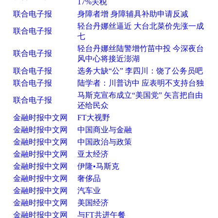
17%关税
联合电子报
身障者增 身障辅具补助申请反减
轻台丹娜丝逼近 大台北菜价先涨一成
联合电子报
七
轻台丹娜丝陆警增竹苗中投 今深夜台
联合电子报
风中心将接近澎湖
联合电子报
选务大缺“公” 李四川：饶了公务员吧
联合电子报
陆学者：川普访中 应表明不支持台独
马斯克宣布成立“美国党” 矢言把自由
联合电子报
还给民众
金融时报中文网
FT大视野
金融时报中文网
中国商业与金融
金融时报中文网
中国政治与政策
金融时报中文网
亚太经济
金融时报中文网
伊隆•马斯克
金融时报中文网
奢侈品
金融时报中文网
汽车业
金融时报中文网
美国经济
金融时报中文网
与FT共进午餐