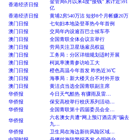
金管局6月以来4度“接钱” 累计近591
香港经济日报
亿
香港经济日报
黄埔2房540万沽 短炒8个月帐赚20万
澳门日报
七旬妇本地染登革热今年首例
澳门日报
交局年内设逾百巴士候车亭
澳门日报
全国青联全体会议京举行
澳门日报
劳局关注卫星场雇员权益
澳门日报
工务局：分区详细规划适时开展
澳门日报
柯岚率澳青参访哈工大
澳门日报
橙色高温今年首发 昨热近36℃
澳门日报
海事局：新大楼天台不对外开放
澳门日报
黄洁贞当选全国青联副主席
华侨报
今日天气酷热 有骤雨及雷…
华侨报
保安高校举行校庆系列活动…
华侨报
全国青联第十四届委员会全…
六名澳女共遭“网上预订酒店房”骗去
华侨报
九…
华侨报
卫生局在海边新街风险区域…
中国时报
丹娜丝海陆警报齐发 今明侵台