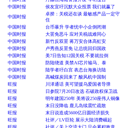
中国时报
侯友宜吁沉默大众投票 我们就赢了
卓揆：关税还在谈 最敏感产品一定守
中国时报
住
中国时报
台币暴升 学者忧中小企倒闭潮
中国时报
大罢免恶斗 应对关税战难同心
中国时报
新竹反双罢 蒋万安合体高虹安
中国时报
卢秀燕反罢免 让总统回归国政
中国时报
美7日告知12国关税 不要就拉倒
中国时报
防陆绕道 美禁AI芯片输马、泰
中国时报
陆学者吁白宫 表态台海换访陆
中国时报
高喊煤炭回来了 酸风机中国制
旺报
川泽通话 美可望援乌爱国者导弹
旺报
日参院7月20日改选 石破政权保卫战
旺报
明年建国250年 美将设250座伟人铜像
旺报
末日没降临 鹿儿岛续震忙疏散
旺报
末日说造成5600亿日圆经济损失
旺报
社评／LV巨轮 展示大陆消费崛起
旺报
社评／关上交流大门 只会累积敌意