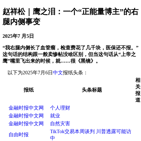
赵祥松｜鹰之泪：一个“正能量博主”的右
腿内侧事变
2025年7 月5日
“我右腿内侧长了血管瘤，检查费花了几千块，医保还不报。”
这句话的结构跟一般卖惨帖没啥区别，但当这句话从“上帝之
鹰”嘴里飞出来的时候，就……很《黑镜》。
以下为2025年7月6日
中文
报纸头条：
相
关
报纸
头条标题
报
道
金融时报中文网
个人理财
金融时报中文网
就业
金融时报中文网
自然灾害
TikTok交易本周谈判 川普透露可能访
自由时报
中