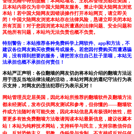
管理员精中特别提醒：本网站域名、主机和管理员都在美国，
且本站内容仅为非中国大陆网友服务。禁止中国大陆网友浏览
本站！若中国大陆网友因错误操作打开本站网页，请立即关
闭！中国大陆网友浏览本站存在法律风险，恳请立即关闭本站
所有页面！对于您因浏览本站所遭遇的法律问题、安全问题和
其他所有问题，本站均无法负责也概不负责。
特别警告：本站推荐各种免费科学上网软件、app和方法，不
建议各位网友购买收费账号或服务。若您因付费购买而遭遇骗
局，没有得到想要的服务，请把苦水往自己肚子里咽，本站无
法承担也概不承担任何责任！
本站严正声明：各位翻墙的网友切勿将本站介绍的翻墙方法运
用于违反当地法律法规的活动，本站对网友的遵纪守法行为表
示支持，对网友的违法犯罪行为表示反对！
网站管理员定居美国，因此本站所推荐的翻墙软件及翻墙方法
都未经测试，发布仅供网友测试和参考，但你懂的——翻墙软
件或方法随时有可能失效，因此本站信息具有极强时效性，想
要更多有效免费翻墙方法敬请阅读本站最新信息，建议收藏本
站！
本站为纯粹技术网站，支持科学与民主，支持宗教信仰自
由，反对恐怖主义、邪教、伪科学与专制，不支持或反对任何