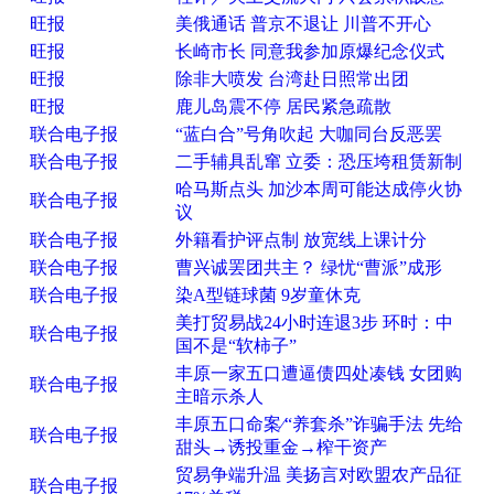
旺报
美俄通话 普京不退让 川普不开心
旺报
长崎市长 同意我参加原爆纪念仪式
旺报
除非大喷发 台湾赴日照常出团
旺报
鹿儿岛震不停 居民紧急疏散
联合电子报
“蓝白合”号角吹起 大咖同台反恶罢
联合电子报
二手辅具乱窜 立委：恐压垮租赁新制
哈马斯点头 加沙本周可能达成停火协
联合电子报
议
联合电子报
外籍看护评点制 放宽线上课计分
联合电子报
曹兴诚罢团共主？ 绿忧“曹派”成形
联合电子报
染A型链球菌 9岁童休克
美打贸易战24小时连退3步 环时：中
联合电子报
国不是“软柿子”
丰原一家五口遭逼债四处凑钱 女团购
联合电子报
主暗示杀人
丰原五口命案∕“养套杀”诈骗手法 先给
联合电子报
甜头→诱投重金→榨干资产
贸易争端升温 美扬言对欧盟农产品征
联合电子报