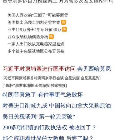
黄晓明起诉百万粉丝博主 对方曾多次发文谈论叶珂
美国人喜欢的“三蹦子”可能要断货
黄仁勋紧急来华谈什么
热
了
美国提出乌领土切割分管方案
热
热
中国和马来西亚互免签证
余承东和刘亦菲合照害羞了
热
业主119万房子4年后只值40万
热
恒安集团创始人许连捷逝世
哪吒汽车创始人鞠躬道歉
热
西双版纳机场偶遇孙杨
热
中国在关税较量中被指有多张王
佛山将全面取消入学限制？假
一家人出门没拔充电器家里被烧
牌
王健林持续“瘦身”
金喜善48岁状态
光
多个被中央巡视地区公布官员被
黄仁勋再访北京 没穿皮衣改穿西
儿媳每月给婆婆3000元感谢其帮
查
装
杭铁回应地铁口被吐槽像棺材
热
带娃
习近平对柬埔寨进行国事访问
会见西哈莫尼
[
习近平同柬埔寨首相洪玛奈举行会谈
会见洪森
会见莫尼列
]
[
“铁杆”朋友柬埔寨
金句海报
独家视频
]
特朗普真急了 有件事更气急败坏
对美进口削减九成 中国转向加拿大采购原油
美日关税谈判“第一轮无突破”
200多项街镇的行政执法权 被收回了？
那个辞职看世界的女教师 后悔了吗？