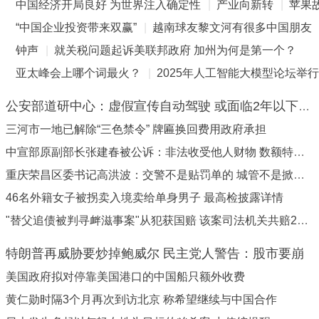
中国经济开局良好 为世界注入确定性
|
产业向新转
|
苹果
“中国企业投资带来双赢”
|
越南球友黎文河有很多中国朋友
钟声
|
就关税问题起诉美联邦政府 加州为何是第一个？
亚太峰会上哪个词最火？
|
2025年人工智能大模型论坛举行
公安部道研中心：虚假宣传自动驾驶 或面临2年以下刑期
三河市一地已解除“三色禁令” 牌匾换回费用政府承担
中宣部原副部长张建春被公诉：非法收受他人财物 数额特别巨大
重庆荣昌区委书记高洪波：交警不是贴罚单的 城管不是掀地摊的
46名外籍女子被拐卖入境卖给单身男子 最高检披露详情
"替父追债被判寻衅滋事案"从犯获国赔 该案司法机关共赔217万
特朗普再威胁要炒掉鲍威尔 民主党人警告：股市要崩
美国政府拟对停靠美国港口的中国船只额外收费
黄仁勋时隔3个月再次到访北京 称希望继续与中国合作