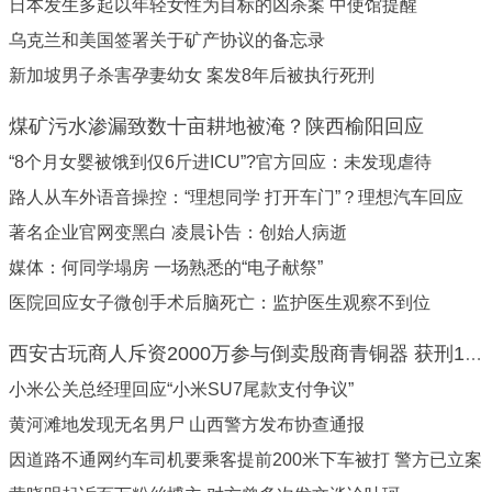
日本发生多起以年轻女性为目标的凶杀案 中使馆提醒
乌克兰和美国签署关于矿产协议的备忘录
新加坡男子杀害孕妻幼女 案发8年后被执行死刑
煤矿污水渗漏致数十亩耕地被淹？陕西榆阳回应
“8个月女婴被饿到仅6斤进ICU”?官方回应：未发现虐待
路人从车外语音操控：“理想同学 打开车门”？理想汽车回应
著名企业官网变黑白 凌晨讣告：创始人病逝
媒体：何同学塌房 一场熟悉的“电子献祭”
医院回应女子微创手术后脑死亡：监护医生观察不到位
西安古玩商人斥资2000万参与倒卖殷商青铜器 获刑10年
小米公关总经理回应“小米SU7尾款支付争议”
黄河滩地发现无名男尸 山西警方发布协查通报
因道路不通网约车司机要乘客提前200米下车被打 警方已立案