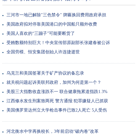
三河市一地已解除"三色禁令" 牌匾换回费用政府承担
美国政府拟对停靠美国港口的中国船只额外收费
美国人喜欢的“三蹦子”可能要断货了
受贿数额特别巨大！中央宣传部原副部长张建春被公诉
全国劳模、恒安集团创始人许连捷逝世
乌克兰和美国签署关于矿产协议的备忘录
就关税问题起诉美联邦政府，加州为何是第一个？
美股三大指数收盘涨跌不一 联合健康拖累道指跌1.3%
江西修水发生刑案致两死 警方通报:犯罪嫌疑人已抓获
美国佛罗里达州立大学枪击事件已致2人死亡 5人受伤
河北衡水中学再换校长，3年前启动“破内卷”改革