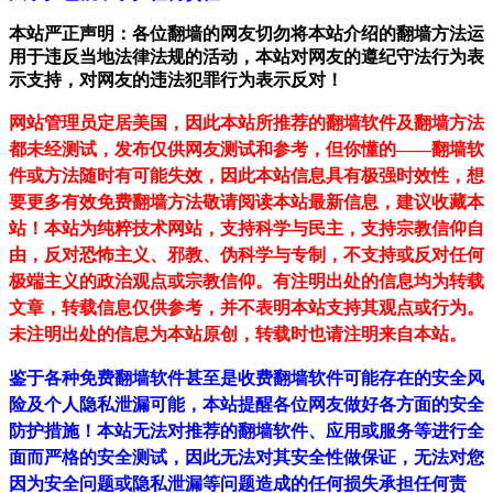
本站严正声明：各位翻墙的网友切勿将本站介绍的翻墙方法运
用于违反当地法律法规的活动，本站对网友的遵纪守法行为表
示支持，对网友的违法犯罪行为表示反对！
网站管理员定居美国，因此本站所推荐的翻墙软件及翻墙方法
都未经测试，发布仅供网友测试和参考，但你懂的——翻墙软
件或方法随时有可能失效，因此本站信息具有极强时效性，想
要更多有效免费翻墙方法敬请阅读本站最新信息，建议收藏本
站！
本站为纯粹技术网站，支持科学与民主，支持宗教信仰自
由，反对恐怖主义、邪教、伪科学与专制，不支持或反对任何
极端主义的政治观点或宗教信仰。有注明出处的信息均为转载
文章，转载信息仅供参考，并不表明本站支持其观点或行为。
未注明出处的信息为本站原创，转载时也请注明来自本站。
鉴于各种免费翻墙软件甚至是收费翻墙软件可能存在的安全风
险及个人隐私泄漏可能，本站提醒各位网友做好各方面的安全
防护措施！本站无法对推荐的翻墙软件、应用或服务等进行全
面而严格的安全测试，因此无法对其安全性做保证，无法对您
因为安全问题或隐私泄漏等问题造成的任何损失承担任何责