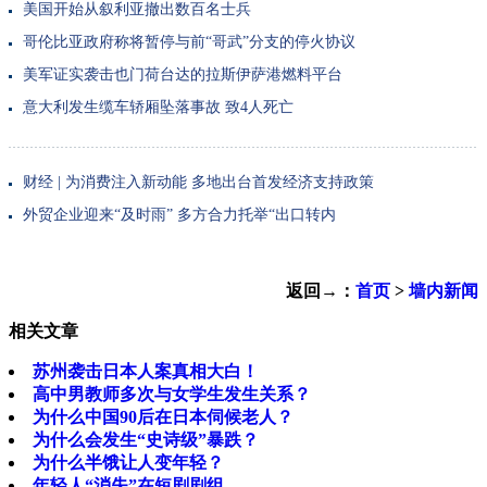
美国开始从叙利亚撤出数百名士兵
哥伦比亚政府称将暂停与前“哥武”分支的停火协议
美军证实袭击也门荷台达的拉斯伊萨港燃料平台
意大利发生缆车轿厢坠落事故 致4人死亡
财经 |
为消费注入新动能 多地出台首发经济支持政策
外贸企业迎来“及时雨” 多方合力托举“出口转内
返回→：
首页
>
墙内新闻
相关文章
苏州袭击日本人案真相大白！
高中男教师多次与女学生发生关系？
为什么中国90后在日本伺候老人？
为什么会发生“史诗级”暴跌？
为什么半饿让人变年轻？
年轻人“消失”在短剧剧组