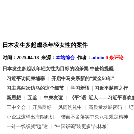
日本发生多起虐杀年轻女性的案件
时间：2025-04-18 来源：
本站综合
作者：
admin
0
条评论
日本发生多起以年轻女性为目标的凶杀案 中使馆提醒
习近平访问柬埔寨
|
开启中马关系新的“黄金50年”
习主席两次访马的这个细节
|
学习新语｜习近平越南之行
新思想
|
互鉴
|
中柬友谊
|
《平“语”近人——习近平喜欢
三中全会
|
开局良好
|
风雨洗礼中
|
高质量发展密码
|
纪
小企业这样出海闯商机
|
锲而不舍落实中央八项规定精神
一针一线织就“毯”途
|
“中国饭碗”装更多“吉林粮”