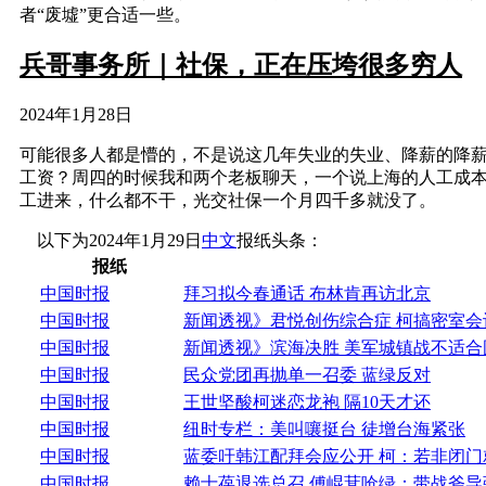
者“废墟”更合适一些。
兵哥事务所｜社保，正在压垮很多穷人
2024年1月28日
可能很多人都是懵的，不是说这几年失业的失业、降薪的降
工资？周四的时候我和两个老板聊天，一个说上海的人工成
工进来，什么都不干，光交社保一个月四千多就没了。
以下为2024年1月29日
中文
报纸头条：
报纸
中国时报
拜习拟今春通话 布林肯再访北京
中国时报
新闻透视》君悦创伤综合症 柯搞密室会
中国时报
新闻透视》滨海决胜 美军城镇战不适合
中国时报
民众党团再抛单一召委 蓝绿反对
中国时报
王世坚酸柯迷恋龙袍 隔10天才还
中国时报
纽时专栏：美叫嚷挺台 徒增台海紧张
中国时报
蓝委吁韩江配拜会应公开 柯：若非闭门
中国时报
赖士葆退选总召 傅崐萁呛绿：带战斧导