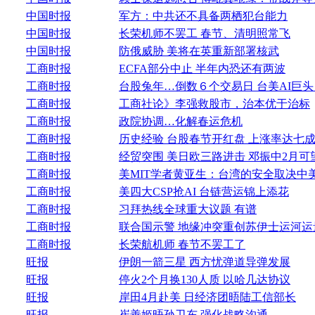
中国时报
军方：中共还不具备两栖犯台能力
中国时报
长荣机师不罢工 春节、清明照常飞
中国时报
防俄威胁 美将在英重新部署核武
工商时报
ECFA部分中止 半年内恐还有两波
工商时报
台股兔年…倒数６个交易日 台美AI巨头
工商时报
工商社论》李强救股市，治本优于治标
工商时报
政院协调…化解春运危机
工商时报
历史经验 台股春节开红盘 上涨率达七
工商时报
经贸突围 美日欧三路进击 邓振中2月可
工商时报
美MIT学者黄亚生：台湾的安全取决中
工商时报
美四大CSP抢AI 台链营运锦上添花
工商时报
习拜热线全球重大议题 有谱
工商时报
联合国示警 地缘冲突重创苏伊士运河运
工商时报
长荣航机师 春节不罢工了
旺报
伊朗一箭三星 西方忧弹道导弹发展
旺报
停火2个月换130人质 以哈几达协议
旺报
岸田4月赴美 日经济团晤陆工信部长
旺报
崔善姬晤孙卫东 强化战略沟通