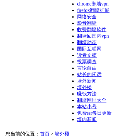
chrome翻墙vpn
firefox翻墙扩展
网络安全
影音翻墙
收费翻墙软件
翻墙回国内vpn
翻墙动态
国际互联网
读者文摘
投票调查
言论自由
站长的闲话
墙外新闻
墙外楼
赚钱方法
翻墙网址大全
本站小号
免费ssr每日更新
墙内新闻
您当前的位置：
首页
>
墙外楼