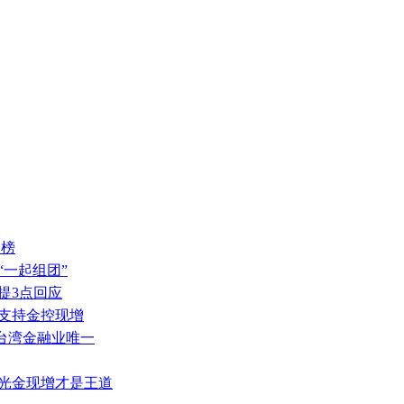
入榜
“一起组团”
提3点回应
支持金控现增
 台湾金融业唯一
新光金现增才是王道