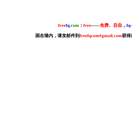
free
f
q
.
com
：
free
——
免费
、自由
，
f
q
困在墙内，请发邮件到
freefqcom#gmail.com
获得