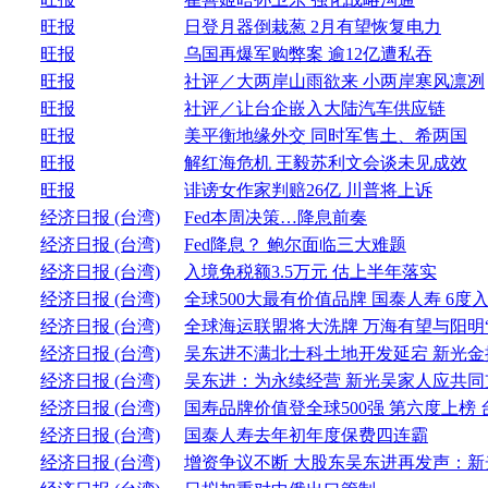
旺报
日登月器倒栽葱 2月有望恢复电力
旺报
乌国再爆军购弊案 逾12亿遭私吞
旺报
社评／大两岸山雨欲来 小两岸寒风凛冽
旺报
社评／让台企嵌入大陆汽车供应链
旺报
美平衡地缘外交 同时军售土、希两国
旺报
解红海危机 王毅苏利文会谈未见成效
旺报
诽谤女作家判赔26亿 川普将上诉
经济日报 (台湾)
Fed本周决策…降息前奏
经济日报 (台湾)
Fed降息？ 鲍尔面临三大难题
经济日报 (台湾)
入境免税额3.5万元 估上半年落实
经济日报 (台湾)
全球500大最有价值品牌 国泰人寿 6度
经济日报 (台湾)
全球海运联盟将大洗牌 万海有望与阳明
经济日报 (台湾)
吴东进不满北士科土地开发延宕 新光金
经济日报 (台湾)
吴东进：为永续经营 新光吴家人应共同
经济日报 (台湾)
国寿品牌价值登全球500强 第六度上榜
经济日报 (台湾)
国泰人寿去年初年度保费四连霸
经济日报 (台湾)
增资争议不断 大股东吴东进再发声：