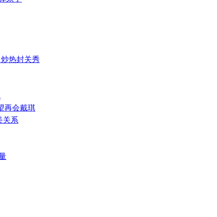
 炒热封关秀
成
望再会戴琪
美关系
量