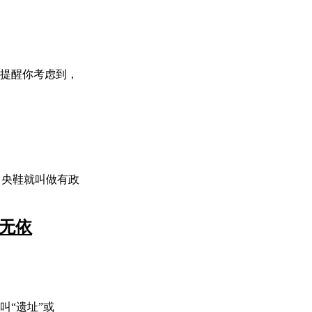
要提醒你考虑到，
中央鞋就叫做有政
无依
叫“遗址”或