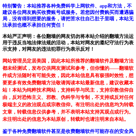
特别警告：本站推荐各种免费科学上网软件、app和方法，不
建议各位网友购买收费账号或服务。若您因付费购买而遭遇骗
局，没有得到想要的服务，请把苦水往自己肚子里咽，本站无
法承担也概不承担任何责任！
本站严正声明：各位翻墙的网友切勿将本站介绍的翻墙方法运
用于违反当地法律法规的活动，本站对网友的遵纪守法行为表
示支持，对网友的违法犯罪行为表示反对！
网站管理员定居美国，因此本站所推荐的翻墙软件及翻墙方法
都未经测试，发布仅供网友测试和参考，但你懂的——翻墙软
件或方法随时有可能失效，因此本站信息具有极强时效性，想
要更多有效免费翻墙方法敬请阅读本站最新信息，建议收藏本
站！
本站为纯粹技术网站，支持科学与民主，支持宗教信仰自
由，反对恐怖主义、邪教、伪科学与专制，不支持或反对任何
极端主义的政治观点或宗教信仰。有注明出处的信息均为转载
文章，转载信息仅供参考，并不表明本站支持其观点或行为。
未注明出处的信息为本站原创，转载时也请注明来自本站。
鉴于各种免费翻墙软件甚至是收费翻墙软件可能存在的安全风