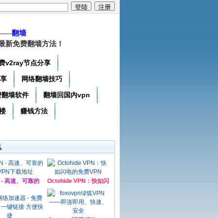
——
翻墙
最新免费翻墙方法！
费v2ray节点分享
分享
网络翻墙技巧
费翻墙软件
翻墙回国内vpn
楼
赚钱方法
讯
N - 高速、可靠的
Octohide VPN：快如闪