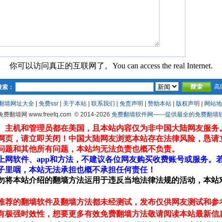
你可以访问真正的互联网了。You can access the real Internet.
高
搜索：
翻墙网址大全
|
免费ssr
|
关于本站
|
联系我们
|
免责声明
|
赞助本站
|
版权声明
|
网站地
 免费翻墙网 www.freefq.com
© 2014-2026
免费翻墙软件网——提供最全的免费翻墙软件fr
、主机和管理员都在美国，且本站内容仅为非中国大陆网友服务
网页，请立即关闭！中国大陆网友浏览本站存在法律风险，恳请
问题和其他所有问题，本站均无法负责也概不负责。
上网软件、app和方法，不建议各位网友购买收费账号或服务。
子里咽，本站无法承担也概不承担任何责任！
勿将本站介绍的翻墙方法运用于违反当地法律法规的活动，本站
推荐的翻墙软件及翻墙方法都未经测试，发布仅供网友测试和参
有极强时效性，想要更多有效免费翻墙方法敬请阅读本站最新信