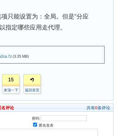
项只能设置为：全局。但是"分应
，可以指定哪些应用走代理。
2ca.7z
(3.35 MB)
15
来顶一下
返回首页
匿名评论
共有
0
条评论
密码:
匿名发表