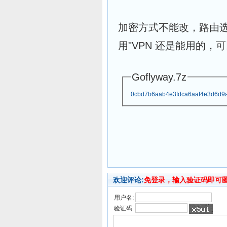
加密方式不能改，路由选
用"VPN 还是能用的
Goflyway.7z
0cbd7b6aab4e3fdca6aaf4e3d6d9a
欢迎评论:
免登录，输入验证码即可
用户名:
验证码: