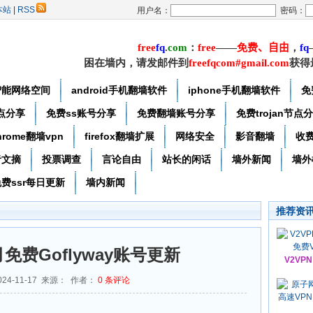
本站
|
RSS
用户名：
密码：
free
f
q
.
com
：
free
——
免费
、自由
，
f
q
困在墙内，请发邮件到
freefqcom#gmail.com
获得
智能网络空间
android手机翻墙软件
iphone手机翻墙软件
免
节点分享
免费ss账号分享
免费翻墙账号分享
免费trojan节点
hrome翻墙vpn
firefox翻墙扩展
网络安全
影音翻墙
收
者文摘
投票调查
言论自由
站长的闲话
墙外新闻
墙外
费ssr每日更新
墙内新闻
推荐资
1月免费Goflyway账号更新
V2VP
24-11-17 来源： 作者：
0
条评论