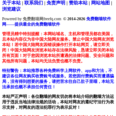
关于本站
|
联系我们
|
免责声明
|
赞助本站
|
网站地图
|
浏览建议
Powered by 免费翻墙网freefq.com
© 2014-2026
免费翻墙软件
网——提供最全的免费翻墙软件
管理员精中特别提醒：本网站域名、主机和管理员都在美国，
且本站内容仅为非中国大陆网友服务。禁止中国大陆网友浏览
本站！若中国大陆网友因错误操作打开本站网页，请立即关
闭！中国大陆网友浏览本站存在法律风险，恳请立即关闭本站
所有页面！对于您因浏览本站所遭遇的法律问题、安全问题和
其他所有问题，本站均无法负责也概不负责。
特别警告：本站推荐各种免费科学上网软件、app和方法，不
建议各位网友购买收费账号或服务。若您因付费购买而遭遇骗
局，没有得到想要的服务，请把苦水往自己肚子里咽，本站无
法承担也概不承担任何责任！
本站严正声明：各位翻墙的网友切勿将本站介绍的翻墙方法运
用于违反当地法律法规的活动，本站对网友的遵纪守法行为表
示支持，对网友的违法犯罪行为表示反对！