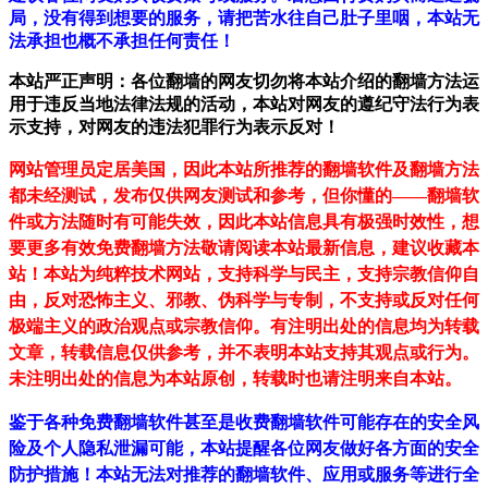
局，没有得到想要的服务，请把苦水往自己肚子里咽，本站无
法承担也概不承担任何责任！
本站严正声明：各位翻墙的网友切勿将本站介绍的翻墙方法运
用于违反当地法律法规的活动，本站对网友的遵纪守法行为表
示支持，对网友的违法犯罪行为表示反对！
网站管理员定居美国，因此本站所推荐的翻墙软件及翻墙方法
都未经测试，发布仅供网友测试和参考，但你懂的——翻墙软
件或方法随时有可能失效，因此本站信息具有极强时效性，想
要更多有效免费翻墙方法敬请阅读本站最新信息，建议收藏本
站！
本站为纯粹技术网站，支持科学与民主，支持宗教信仰自
由，反对恐怖主义、邪教、伪科学与专制，不支持或反对任何
极端主义的政治观点或宗教信仰。有注明出处的信息均为转载
文章，转载信息仅供参考，并不表明本站支持其观点或行为。
未注明出处的信息为本站原创，转载时也请注明来自本站。
鉴于各种免费翻墙软件甚至是收费翻墙软件可能存在的安全风
险及个人隐私泄漏可能，本站提醒各位网友做好各方面的安全
防护措施！本站无法对推荐的翻墙软件、应用或服务等进行全