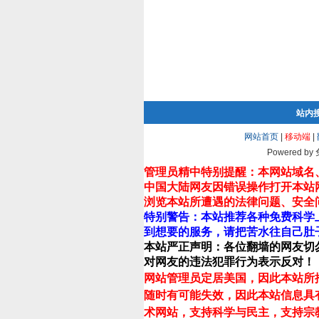
站内
网站首页
|
移动端
|
Powered by
管理员精中特别提醒：本网站域名
中国大陆网友因错误操作打开本站
浏览本站所遭遇的法律问题、安全
特别警告：本站推荐各种免费科学
到想要的服务，请把苦水往自己肚
本站严正声明：各位翻墙的网友切
对网友的违法犯罪行为表示反对！
网站管理员定居美国，因此本站所
随时有可能失效，因此本站信息具
术网站，支持科学与民主，支持宗