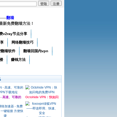
——
翻墙
最新免费翻墙方法！
费v2ray节点分享
分享
网络翻墙技巧
费翻墙软件
翻墙回国内vpn
楼
赚钱方法
讯
N - 高速、可靠的
Octohide VPN：快如闪