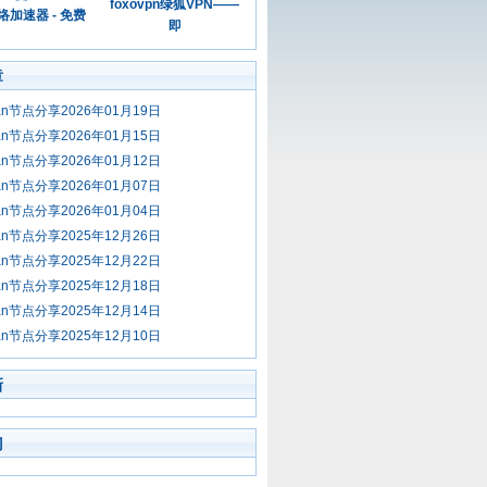
foxovpn绿狐VPN——
加速器 - 免费
即
章
jan节点分享2026年01月19日
jan节点分享2026年01月15日
jan节点分享2026年01月12日
jan节点分享2026年01月07日
jan节点分享2026年01月04日
jan节点分享2025年12月26日
jan节点分享2025年12月22日
jan节点分享2025年12月18日
jan节点分享2025年12月14日
jan节点分享2025年12月10日
新
门