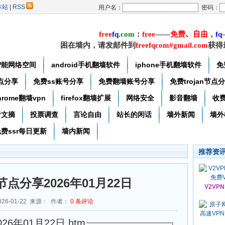
本站
|
RSS
用户名：
密码：
free
f
q
.
com
：
free
——
免费
、自由
，
f
q
困在墙内，请发邮件到
freefqcom#gmail.com
获得
智能网络空间
android手机翻墙软件
iphone手机翻墙软件
免
节点分享
免费ss账号分享
免费翻墙账号分享
免费trojan节点
hrome翻墙vpn
firefox翻墙扩展
网络安全
影音翻墙
收
者文摘
投票调查
言论自由
站长的闲话
墙外新闻
墙外
费ssr每日更新
墙内新闻
推荐资
n节点分享2026年01月22日
V2VP
26-01-22 来源： 作者：
0
条评论
26年01月22日.htm