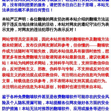
局，没有得到想要的服务，请把苦水往自己肚子里咽，本站无
法承担也概不承担任何责任！
本站严正声明：各位翻墙的网友切勿将本站介绍的翻墙方法运
用于违反当地法律法规的活动，本站对网友的遵纪守法行为表
示支持，对网友的违法犯罪行为表示反对！
网站管理员定居美国，因此本站所推荐的翻墙软件及翻墙方法
都未经测试，发布仅供网友测试和参考，但你懂的——翻墙软
件或方法随时有可能失效，因此本站信息具有极强时效性，想
要更多有效免费翻墙方法敬请阅读本站最新信息，建议收藏本
站！
本站为纯粹技术网站，支持科学与民主，支持宗教信仰自
由，反对恐怖主义、邪教、伪科学与专制，不支持或反对任何
极端主义的政治观点或宗教信仰。有注明出处的信息均为转载
文章，转载信息仅供参考，并不表明本站支持其观点或行为。
未注明出处的信息为本站原创，转载时也请注明来自本站。
鉴于各种免费翻墙软件甚至是收费翻墙软件可能存在的安全风
险及个人隐私泄漏可能，本站提醒各位网友做好各方面的安全
防护措施！本站无法对推荐的翻墙软件、应用或服务等进行全