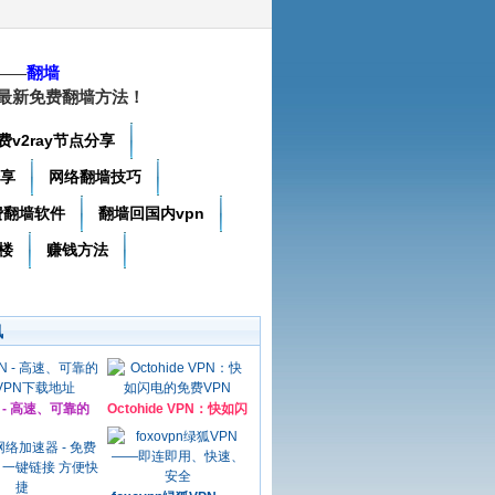
——
翻墙
最新免费翻墙方法！
费v2ray节点分享
分享
网络翻墙技巧
费翻墙软件
翻墙回国内vpn
楼
赚钱方法
讯
N - 高速、可靠的
Octohide VPN：快如闪