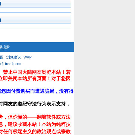
闻
摘
级搜索
图
|
浏览建议
|
WAP
eefq.com
。禁止中国大陆网友浏览本站！若
立即关闭本站所有页面！对于您因
若您因付费购买而遭遇骗局，没有得
对网友的遵纪守法行为表示支持，
考，但你懂的——翻墙软件或方法
息，建议收藏本站！
本站为纯粹技
对任何极端主义的政治观点或宗教