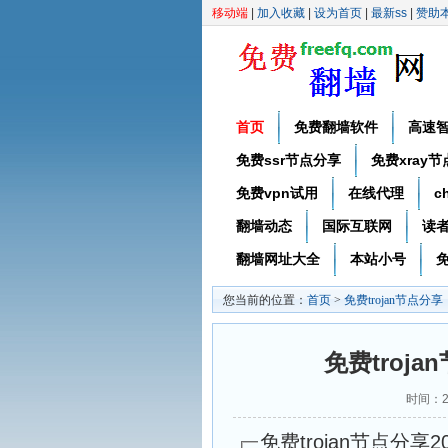
移动端
|
加入收藏
|
设为首页
|
最新ss
|
赞助
首页
免费翻墙软件
高速
免费ssr节点分享
免费xray
免费vpn试用
在线代理
c
翻墙动态
国际互联网
读
翻墙网址大全
本站小号
免
您当前的位置：
首页
>
免费trojan节点分享
免费troja
时间：2
免费trojan节点分享20