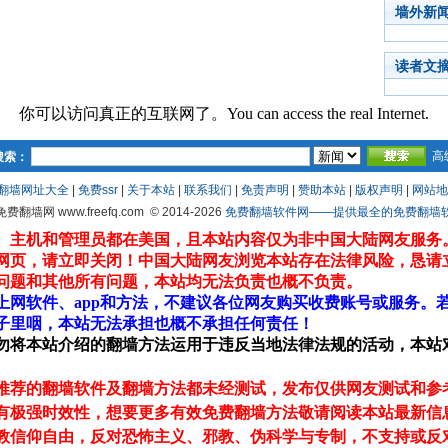
墙外新
读者文
你可以访问真正的互联网了。You can access the real Internet.
高
搜索：
翻墙网址大全
|
免费ssr
|
关于本站
|
联系我们
|
免责声明
|
赞助本站
|
版权声明
|
网站地
 免费翻墙网 www.freefq.com
© 2014-2026
免费翻墙软件网——提供最全的免费翻墙软件fr
、主机和管理员都在美国，且本站内容仅为非中国大陆网友服务
网页，请立即关闭！中国大陆网友浏览本站存在法律风险，恳请
问题和其他所有问题，本站均无法负责也概不负责。
上网软件、app和方法，不建议各位网友购买收费账号或服务。
子里咽，本站无法承担也概不承担任何责任！
勿将本站介绍的翻墙方法运用于违反当地法律法规的活动，本站
推荐的翻墙软件及翻墙方法都未经测试，发布仅供网友测试和参
有极强时效性，想要更多有效免费翻墙方法敬请阅读本站最新信
教信仰自由，反对恐怖主义、邪教、伪科学与专制，不支持或反