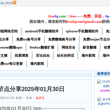
本站
|
RSS
free
f
q
.
com
：
free
——
免费
、自由
，
f
q
困在墙内，请发邮件到
freefqcom#gmail.com
获得
智能网络空间
android手机翻墙软件
iphone手机翻墙软件
免
节点分享
免费ss账号分享
免费翻墙账号分享
免费trojan节点
hrome翻墙vpn
firefox翻墙扩展
网络安全
影音翻墙
收
者文摘
投票调查
言论自由
站长的闲话
墙外新闻
墙外
费ssr每日更新
墙内新闻
推荐资
n节点分享2025年01月30日
V2VP
025-01-30 来源： 作者：
条评论
25年01月30日.htm