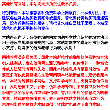
其他所有问题，本站均无法负责也概不负责。
特别警告：本站推荐各种免费科学上网软件、app和方法，不
建议各位网友购买收费账号或服务。若您因付费购买而遭遇骗
局，没有得到想要的服务，请把苦水往自己肚子里咽，本站无
法承担也概不承担任何责任！
本站严正声明：各位翻墙的网友切勿将本站介绍的翻墙方法运
用于违反当地法律法规的活动，本站对网友的遵纪守法行为表
示支持，对网友的违法犯罪行为表示反对！
网站管理员定居美国，因此本站所推荐的翻墙软件及翻墙方法
都未经测试，发布仅供网友测试和参考，但你懂的——翻墙软
件或方法随时有可能失效，因此本站信息具有极强时效性，想
要更多有效免费翻墙方法敬请阅读本站最新信息，建议收藏本
站！
本站为纯粹技术网站，支持科学与民主，支持宗教信仰自
由，反对恐怖主义、邪教、伪科学与专制，不支持或反对任何
极端主义的政治观点或宗教信仰。有注明出处的信息均为转载
文章，转载信息仅供参考，并不表明本站支持其观点或行为。
未注明出处的信息为本站原创，转载时也请注明来自本站。