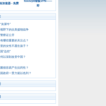
foxovpn绿狐VPN——
加速器 - 免费
即
章
“灰犀牛”
史视野下的抗美援朝战争
安警察证公开
会有哪些重要的关注点？
这里的女性不愿生孩子？
国“边控”
定何以深刻改变中国？
？
细菌很容易产生抗药性？
美国政府一贯力挺以色列？
新
门