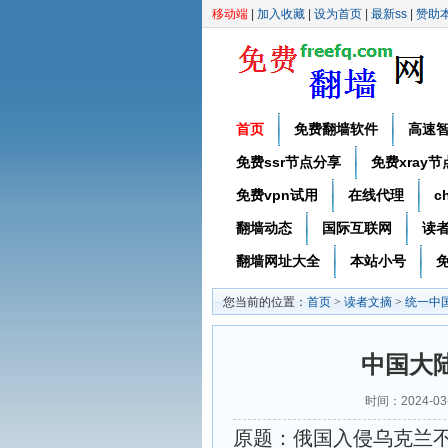
移动端
|
加入收藏
|
设为首页
|
最新ss
|
赞助
首页
免费翻墙软件
高速
免费ssr节点分享
免费xray
免费vpn试用
在线代理
c
翻墙动态
国际互联网
读
翻墙网址大全
本站小号
免
您当前的位置：
首页
>
读者文摘
>
统一中
中国大
时间：2024-0
原题：俄国入侵乌克兰不