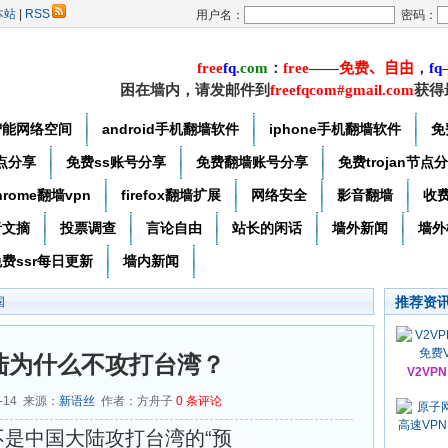
本站
|
RSS
用户名：
密码：
free
f
q
.
com
：
free
——
免费
、自由
，
f
q
困在墙内，请发邮件到
freefqcom#gmail.com
获得
智能网络空间
android手机翻墙软件
iphone手机翻墙软件
免
节点分享
免费ss账号分享
免费翻墙账号分享
免费trojan节点
hrome翻墙vpn
firefox翻墙扩展
网络安全
影音翻墙
收
者文摘
投票调查
言论自由
站长的闲话
墙外新闻
墙外
费ssr每日更新
墙内新闻
推荐资
国
陆为什么不攻打台湾？
V2VP
3-14 来源：
新语丝
作者：方舟子
0
条评论
是中国大陆攻打台湾的“预