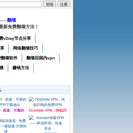
——
翻墙
最新免费翻墙方法！
费v2ray节点分享
分享
网络翻墙技巧
费翻墙软件
翻墙回国内vpn
楼
赚钱方法
讯
N - 高速、可靠的
Octohide VPN：快如闪