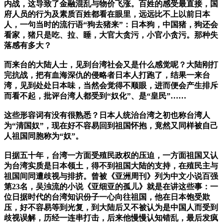
内战，这导致了金融混乱与物价飞涨。百姓的感受最直接，国
府人员的行为及素质百姓都看在眼里，远远比不上以前日本
人，一句当时的流行语“狗去猪来”：日本狗，中国猪，狗还会
看家，猪只是吃、拉、睡，大官大贪污，小官小贪污。那种失
落感有多大？
而来台的大陆人士，见到台湾社会又是什么感觉呢？大陆刚打
完抗战，把有血海深仇的侵略者日本人打跑了，结果一来台
湾，见到处处日本味，当然会觉得不顺眼，进而便会产生排斥
而看不起，批评台湾人都受到“奴化”、是“皇民”……
这些形容词有没有很熟悉？日本人统治台湾之初也称台湾人
为“清国奴”，现在好不容易回到祖国怀抱，竟然又同样被自己
人祖国同胞称为“奴”。
日据五十年，台湾一方面受殖民政权的压迫，一方面祖国又认
为台湾实质是日本领土，得不到祖国大陆的支持，在殖民主与
祖国间同遭歧视与排挤。曾被《亚洲周刊》列为中文小说百强
第23名，吴浊流的小说《亚细亚的孤儿》就是在讲这些事：一
位日据时代的台湾知识份子一心向往祖国，他在日本饱受欺
压，好不容易等到光复，到大陆后又不被认为是中国人而受到
歧视误解，历经一连串打击，后来他慢慢认知错乱，最后发疯