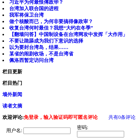
习近平为何最恨傅政华？
台湾加入联合国的进程
我军将保卫台湾
做个核酸而已，为何非要搞得像政审？
收复台湾何时最佳？我想“大约在冬季”
【翻墙问答】中国制设备在台湾网攻中发挥「大作用」
不要让跪舔成为我们下意识的选择
以为要封台湾岛，结果……
某省的闹剧收场，不是台湾省
佩洛西暂定访问台湾
栏目更新
栏目热门
墙外新闻
读者文摘
欢迎评论:
免登录，输入验证码即可匿名评论
共有
0
条评论
密码:
用户名: