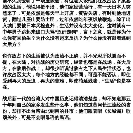
前不久我去听了一场座谈会，有位老人谈他们在敌占区下某县
城的生活，他说得挺平淡，他们家经营油行，有一天日本人突
然来了，可是依然是每天早上开店，黄昏关店，有时到他地进
货，翻过几座山要防土匪，过年依然吃年夜饭放鞭炮，除了出
入城门要被日本兵检查外，生活并没有太大变化。这时就有一
中年男子跳起来破口大骂“汉奸走狗”，言下之意，就是你为什
么你苟且偷生？为什么没有起来反抗？为什么你没有跟着逃到
大后方？
也许敌占下的生活被认为政治不正确，并不光彩所以避而不
提，在大陆，对抗战的历史研究，经常也都是在战场，在大后
方，在敌后作战上，却很少听说过敌占之下人民生活状态，也
许敌占区太大，每个地方的经验都不同，可是不能否认，即使
受到再大的压迫，再大的苦难，即使苟延残喘，“生活”也是存
在。
战后新一代的台湾人对中国历史记得清清楚楚，却不知道那五
十年间自己的家乡发生些什么事，他们知道黄河长江流经的省
份，却排不出台湾由北到南的县市；他们跟著唱《长城谣》歌
颂关外，可是不会唱母语的民谣。