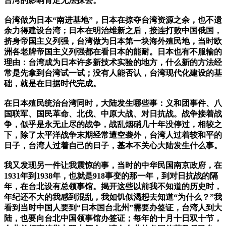
台湾的影响肯定无法抹去。
台湾做为日本“南进基地”，日本在掠夺台湾资源之余，也不遗
余力得建设台湾；日本在明治维新之后，接连打败中国俄国，
挤身帝国主义列强，台湾做为日本第一块海外殖民地，当时欧
洲各老牌帝国主义列强都在看日本的能耐。日本也有不服输的
理由：台湾成为日本许多新技术实验的地方，什么新的方法经
常是先拿到台湾试一试；没有人能否认，台湾现代化建设的基
础，就是在日据时代完成。
在日本殖民统治台湾同时，大陆发生哪些事：义和团事件、八
国联军、国民革命、北伐、中原大战、对日抗战。战争接着战
争，似乎是永无止尽的战争，战乱烟硝几十年没停过，相较之
下，除了太平洋战争末期经常遭空袭外，台湾人过着较和平的
日子，台湾人过着自己的日子，基本不关心大陆发生什么事。
我又发现另一件让我震惊的事，当时的中华民国南京政府，在
1931年到1938年，也就是918事变的那一年，到对日抗战的隔
年，在台北设有总领事馆。揭开这些以前我不知道的历史时，
年纪还不大的我感到混乱，我如饥似渴想去知道“为什么？”我
看到当时中国人要到“日本国台北州”需要办签证，台湾人到大
陆，也要向台北中国领事馆办签证；每年的十月十日双十节，