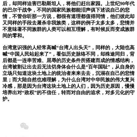
后，却同样迫害巴勒斯坦人，将他们赶出家园。上世纪90年代
的巴尔干战争，不同的国家民族都能泪声俱下述说自己的悲
情，不管你听那一方说，都很有道理都值得同情，他们彼此却
又同样的手段去屠杀非我族类，这样的例子太多太多，悲情并
不意味著不同族群的人类可以相互理解，有时候反而变成族群
间的零和。
台湾意识强的人经常高喊“台湾人出头天”，同样的，大陆也高
喊“中国人民站起来了”，看似历史脉络不同，却殊途同归，背
后都是一连串苦难、屈辱的历史条件所搭建而成的情感结构，
台湾被割让出去后无法切身体会什么是“百年国耻”，从自身的
立场只知道这块土地上的统治者来来去去，沉溺在自己的悲情
里；而大陆自然也难理解，为什么台湾对中华民族的伟大复兴
冷感，那是因为台湾这块土地上的人们，因为历史原因，慢慢
培养出对“政权”的不信任，转而对自由的追求，对多元化的守
护。