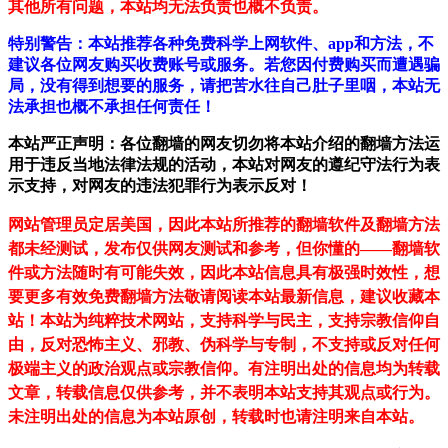
其他所有问题，本站均无法负责也概不负责。
特别警告：本站推荐各种免费科学上网软件、app和方法，不
建议各位网友购买收费账号或服务。若您因付费购买而遭遇骗
局，没有得到想要的服务，请把苦水往自己肚子里咽，本站无
法承担也概不承担任何责任！
本站严正声明：各位翻墙的网友切勿将本站介绍的翻墙方法运
用于违反当地法律法规的活动，本站对网友的遵纪守法行为表
示支持，对网友的违法犯罪行为表示反对！
网站管理员定居美国，因此本站所推荐的翻墙软件及翻墙方法
都未经测试，发布仅供网友测试和参考，但你懂的——翻墙软
件或方法随时有可能失效，因此本站信息具有极强时效性，想
要更多有效免费翻墙方法敬请阅读本站最新信息，建议收藏本
站！
本站为纯粹技术网站，支持科学与民主，支持宗教信仰自
由，反对恐怖主义、邪教、伪科学与专制，不支持或反对任何
极端主义的政治观点或宗教信仰。有注明出处的信息均为转载
文章，转载信息仅供参考，并不表明本站支持其观点或行为。
未注明出处的信息为本站原创，转载时也请注明来自本站。