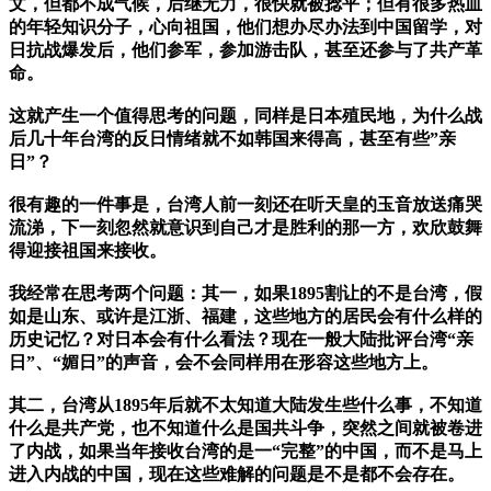
文，但都不成气候，后继无力，很快就被捻平；但有很多热血
的年轻知识分子，心向祖国，他们想办尽办法到中国留学，对
日抗战爆发后，他们参军，参加游击队，甚至还参与了共产革
命。
这就产生一个值得思考的问题，同样是日本殖民地，为什么战
后几十年台湾的反日情绪就不如韩国来得高，甚至有些”亲
日”？
很有趣的一件事是，台湾人前一刻还在听天皇的玉音放送痛哭
流涕，下一刻忽然就意识到自己才是胜利的那一方，欢欣鼓舞
得迎接祖国来接收。
我经常在思考两个问题：其一，如果1895割让的不是台湾，假
如是山东、或许是江浙、福建，这些地方的居民会有什么样的
历史记忆？对日本会有什么看法？现在一般大陆批评台湾“亲
日”、“媚日”的声音，会不会同样用在形容这些地方上。
其二，台湾从1895年后就不太知道大陆发生些什么事，不知道
什么是共产党，也不知道什么是国共斗争，突然之间就被卷进
了内战，如果当年接收台湾的是一“完整”的中国，而不是马上
进入内战的中国，现在这些难解的问题是不是都不会存在。