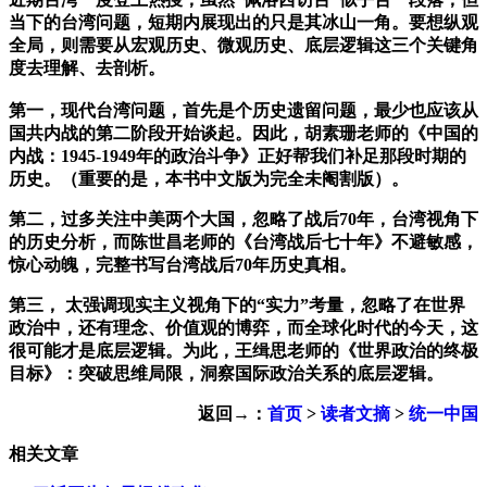
当下的台湾问题，短期内展现出的只是其冰山一角。要想纵观
全局，则需要从
宏观历史、微观历史、底层逻辑这
三个关键角
度
去理解、去剖析。
‍第一，现代台湾问题，首先是个历史遗留问题，最少也应该从
国共内战的第二阶段开始谈起。因此，
胡素珊老师的《中国的
内战：1945-1949年的政治斗争》正好帮我们补足那段时期的
历史。（重要的是，本书中文版为完全未阉割版）。
第二，过多关注中美两个大国，忽略了战后70年，台湾视角下
的历史分析，而
陈世昌老师的《台湾战后七十年》不避敏感，
惊心动魄，完整书写台湾战后70年历史真相。
第三， 太强调现实主义视角下的“实力”考量，忽略了在世界
政治中，还有理念、价值观的博弈，而全球化时代的今天，这
很可能才是底层逻辑。为此，
王缉思老师的《世界政治的终极
目标》：突破思维局限，洞察国际政治关系的底层逻辑。
返回→：
首页
>
读者文摘
>
统一中国
相关文章