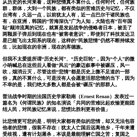
从历史的长河来看，这种悲情真不算什么，任何时代，任何族
群，群体，大到一个民族，都有类似的苦难历史与记忆，不仅
台湾有，久远一点，以前犹太人有，近一点巴尔干诸民族也
有，在亚洲，韩国的“苦海深仇”广为人知，大陆也有“百年国
耻”颠沛流离的记忆，就算是发起战争的侵略者日本，被丢了
两颗原子弹后到现在也有“被害者意识”，即使到了科技发达卫
星已能飞出太阳系的现在，这样的“民族悲情”仍然不断持续发
生，比如现在的非洲，现在的库德族。
但我不太爱提所谓“历史长河”、“历史巨轮”，因为“个人”的微
小呐喊总在这些后人看做“风云”的豪迈叙事中被碾压，风一
吹，烟消云灭，尽管这些“悲情”都是历史上微不足道的一部
份，真的不算什么，可是没有人会愿意活那悲情的当下，因为
不幸的是，我们绝大多数人都是会被“碾压”的那群人。
普法战争时期的法国历史学家勒南（Ernest Renan）发表过一
篇名为《何谓民族》的知名演说「共同的苦难比起欢愉更能团
结人民，对民族记忆来说，悲愤比胜利更有价值」
比悲情更可悲的是，明明大家都有类似的悲情，却又无法包容
他者的悲情，假装不存在：犹太人亡国后远离他乡，千年来遭
受歧视，遭有计划屠杀，本该是最能理解亡国之苦；复国之