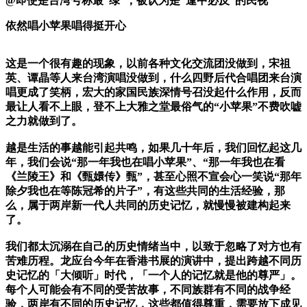
@即使是台湾号称最”绿”，被认为是”逢中必反”的民视
依然唱小苹果唱得挺开心
这是一个很有趣的现象，以前各种文化交流团没做到，宋祖
英、谭晶等人来台湾演唱没做到，什么四野后代合唱团来台演
唱更成了笑柄，宏大的家国民族深情号召没起什么作用，反而
最让人看不上眼，登不上大雅之堂最俗气的“小苹果”不费吹嘘
之力就做到了。
越是生活的事越能引起共鸣，如果几十年后，我们回忆起这几
年，我们会说“那一年我也在唱小苹果”、“那一年我也在看
《兰陵王》和《甄嬛传》甄”，甚至心照不宣会心一笑说“那年
除夕我也在等陈冠希的片子”，有这些共同的生活经验，那
么，属于两岸新一代人共同的历史记忆，就慢慢被建构起来
了。
我们都太沉溺在自己的历史情绪当中，以致于忽略了对方也有
苦难历程。龙应台今年在香港书展的演讲中，提出跨越不同历
史记忆的「大倾听」时代，「一个人的记忆就是他的尊严」。
每个人可能会有不同的受苦故事，不同族群有不同的战争经
验，两岸有不同的历史记忆，这些都值得尊重，需要放下成见