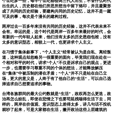
个世纪多一些，每半个世纪都会两三代人出生，不管什么时代
出生的人，历史都在他们所思所想当中留下烙印，并且凝聚形
成了共同的历史经验，要建构共同的历史记忆，这并不是一蹴
可及的事，每次是个漫长的建构过程。
两岸过去一百多年来没有共同的历史经验，这并不代表未来不
会有。幸运的是，这个时代是两岸一百多年来最好的时代，会
有新的一代年轻人起来，他们没有太多的历史恩怨包袱，没有
太多的意识型态，相较上一代，也更讲求个人主义。
在习惯于集体叙事下，“个人主义”经常被认为是自私、离经叛
道，这种观点却忽略另一很重要的面向，毕竟我们现在处在一
个相对和平的时代，讲求“个人”不仅是诉求自己的观点，更进
一步，也需要学习尊重不同的个体的想法，才能释放解压
在“集体”中被压制的潜在矛盾；“个人”并不只是站在自己立
场，更大的意义是，人终于有了他自己的“生活”，可以自己选
择追求自己想要追求的事物。
台湾各族群间的最大公约数就是“生活”，政权再怎么更迭，政
治再怎么纷乱，即使在悲情之下也要苟延残喘得生活下去，同
样的，两岸在价值观、意识型态上差得太多，讲几句话不投机
就吵了起来，可是大家都在生活，撇开政治这些上层建筑的