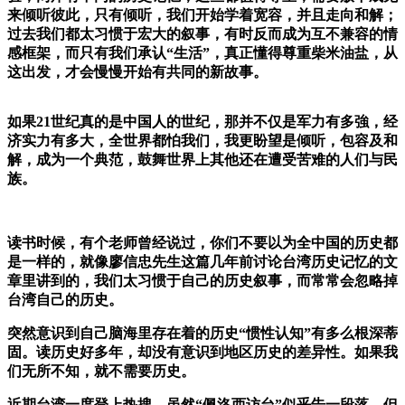
来倾听彼此，只有倾听，我们开始学着宽容，并且走向和解；
过去我们都太习惯于宏大的叙事，有时反而成为互不兼容的情
感框架，而只有我们承认“生活”，真正懂得尊重柴米油盐，从
这出发，才会慢慢开始有共同的新故事。
如果21世纪真的是中国人的世纪，那并不仅是军力有多強，经
济实力有多大，全世界都怕我们，我更盼望是倾听，包容及和
解，成为一个典范，鼓舞世界上其他还在遭受苦难的人们与民
族。
读书时候，有个老师曾经说过，你们不要以为全中国的历史都
是一样的，就像廖信忠先生这篇几年前讨论台湾历史记忆的文
章里讲到的，我们太习惯于自己的历史叙事，而常常会忽略掉
台湾自己的历史。
突然意识到自己脑海里存在着的历史“惯性认知”有多么根深蒂
固。读历史好多年，却没有意识到地区历史的差异性。如果我
们无所不知，就不需要历史。
近期台湾一度登上热搜，虽然“佩洛西访台”似乎告一段落，但