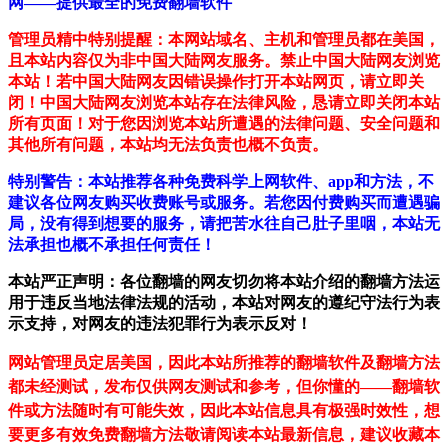
网——提供最全的免费翻墙软件
管理员精中特别提醒：本网站域名、主机和管理员都在美国，
且本站内容仅为非中国大陆网友服务。禁止中国大陆网友浏览
本站！若中国大陆网友因错误操作打开本站网页，请立即关
闭！中国大陆网友浏览本站存在法律风险，恳请立即关闭本站
所有页面！对于您因浏览本站所遭遇的法律问题、安全问题和
其他所有问题，本站均无法负责也概不负责。
特别警告：本站推荐各种免费科学上网软件、app和方法，不
建议各位网友购买收费账号或服务。若您因付费购买而遭遇骗
局，没有得到想要的服务，请把苦水往自己肚子里咽，本站无
法承担也概不承担任何责任！
本站严正声明：各位翻墙的网友切勿将本站介绍的翻墙方法运
用于违反当地法律法规的活动，本站对网友的遵纪守法行为表
示支持，对网友的违法犯罪行为表示反对！
网站管理员定居美国，因此本站所推荐的翻墙软件及翻墙方法
都未经测试，发布仅供网友测试和参考，但你懂的——翻墙软
件或方法随时有可能失效，因此本站信息具有极强时效性，想
要更多有效免费翻墙方法敬请阅读本站最新信息，建议收藏本