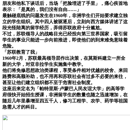
朋友和他私下谈话后，当场「把脸埋进了手里」，痛心疾首地
表示：「是真的，我们没有自由……」
最触碰底线的问题发生在1960年，非洲学生们开始要求建立独
立的学生组织。其中四人被驱逐后，立刻向西方媒体讲述了这
段光怪陆离的留学经历，弄得苏联政府十分尴尬。
不过，苏联领导人的战略目光已经投向第三世界国家，吸引留
学生的事业只能进一步向前推进，即使他们的到来难免意味着
危险。
「苏联教育了我」
1960年2月，苏联最高领导层作出决策，在莫斯科建立一所全
新的大学，对亚非拉学生实施集中教学。
他们将免修思想政治类课程，享受条件相对优越的校舍、来回
路费和高额补助，也不用再和苏联社会有过多不必要的来往，
甚至让他们建立组织都不至于危害社会制度。
这座后来定名为「帕特里斯·卢蒙巴人民友谊大学」的高等学
府很快开始招生授课，非洲留学生的数量也随之迅速增加，在
随后几年里暴增至四五千人，修习工程学、农学、药学等祖国
急需人才的科目。