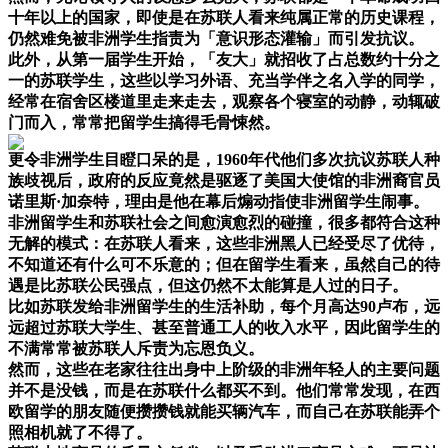
十年以上的国家，即使是在苏联人看来纯属正常的历史课程，
仍然难免被非洲学生指责为「意识形态灌输」而引发抗议。
此外，从第一届学生开始，「友大」就招收了占总数约十分之
一的苏联学生，这些以学习外语、充当学伴之名入学的同学，
经常在宿舍区楼道里走来走去，观察各个寝室的动静，动辄破
门而入，常常把留学生搞得毛骨悚然。
更令非洲学生目瞪口呆的是，1960年代他们多次抗议苏联人种
族歧视后，政府的反应竟然是驱逐了美国大使馆的非洲裔官员
诺里斯·加奈特，理由是他在幕后煽动指使非洲留学生闹事。
非洲留学生和苏联社会之间愈演愈烈的碰撞，很多都符合这种
无解的模式：在苏联人看来，这些非洲黑人已经受尽了优待，
不知道还有什么可不乐意的；但在留学生看来，虽然自己的待
遇是比苏联公民强点，但这仍然不太能算是人过的日子。
比如苏联发给非洲留学生的生活补助，每个月高达90卢布，远
远超过苏联大学生、甚至普通工人的收入水平，因此留学生的
不满常常被苏联人斥责为忘恩负义。
然而，这些在老家往往出身中上阶级的非洲年轻人的主要问题
并不是没钱，而是在苏联什么都买不到。他们常常发现，在西
欧留学的朋友随便攒攒钱就能买辆汽车，而自己在苏联能弄个
照相机就了不得了。