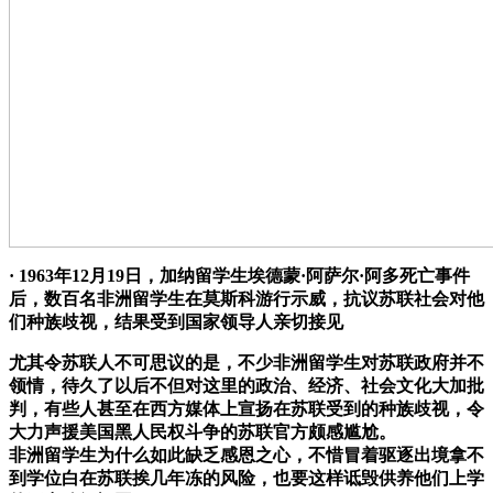
· 1963年12月19日，加纳留学生埃德蒙·阿萨尔·阿多死亡事件
后，数百名非洲留学生在莫斯科游行示威，抗议苏联社会对他
们种族歧视，结果受到国家领导人亲切接见
尤其令苏联人不可思议的是，不少非洲留学生对苏联政府并不
领情，待久了以后不但对这里的政治、经济、社会文化大加批
判，有些人甚至在西方媒体上宣扬在苏联受到的种族歧视，令
大力声援美国黑人民权斗争的苏联官方颇感尴尬。
非洲留学生为什么如此缺乏感恩之心，不惜冒着驱逐出境拿不
到学位白在苏联挨几年冻的风险，也要这样诋毁供养他们上学