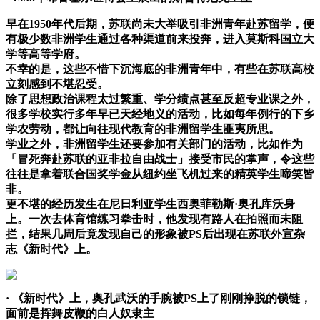
早在1950年代后期，苏联尚未大举吸引非洲青年赴苏留学，便
有极少数非洲学生通过各种渠道前来投奔，进入莫斯科国立大
学等高等学府。
不幸的是，这些不惜下沉海底的非洲青年中，有些在苏联高校
立刻感到不堪忍受。
除了思想政治课程太过繁重、学分绩点甚至反超专业课之外，
很多学校实行多年早已天经地义的活动，比如每年例行的下乡
学农劳动，都让向往现代教育的非洲留学生匪夷所思。
学业之外，非洲留学生还要参加有关部门的活动，比如作为
「冒死奔赴苏联的亚非拉自由战士」接受市民的掌声，令这些
往往是拿着联合国奖学金从纽约坐飞机过来的精英学生啼笑皆
非。
更不堪的经历发生在尼日利亚学生西奥菲勒斯·奥孔库沃身
上。一次去体育馆练习拳击时，他发现有路人在拍照而未阻
拦，结果几周后竟发现自己的形象被PS后出现在苏联外宣杂
志《新时代》上。
· 《新时代》上，奥孔武沃的手腕被PS上了刚刚挣脱的锁链，
面前是挥舞皮鞭的白人奴隶主