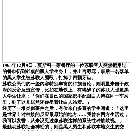
1965年12月9日，莫斯科一家餐厅的一位苏联客人突然把用过
的餐巾扔到邻桌的黑人学生身上，并出言辱骂，事后一名落单
的黑人学生被苏联人围殴，打掉了四颗牙齿。
苏联公民们的一些内容特别丰富的种族言论，则明显来自于政
府的反帝反殖宣传，比如在地铁上，有喝醉了的苏联人强迫黑
人学生让座：「你们在自己的国家都不配跟白人待在同一车厢
里，到了这儿居然还你坐着让白人站着。」
经历了一堆类似事件之后，有位来自多哥的学生写道：「这里
是世界上对种族的反应最原始的地方……我曾在西方生活过，
我可以发誓，从来没见过像苏联这样的系统性种族歧视。」
最触动苏联社会神经的，则是黑人男生和苏联本地女生的交