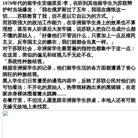
1970年代的留学生安德里亚·李，在听到其他留学生为苏联辩
护时当场爆发：「我在俄罗斯过了五年，我现在痛恨这一
切……苏联教育了我，但不是以它自以为的方式。」
而苏联强大的政治工作能力，在非洲留学生身上的效果也不算
理想，甚至有人听课后大发牢骚，说苏联人把自己当成什么都
不懂的原始人，「好像他们不管说什么，只要加上一点反殖民
主义、反帝国主义的糖衣，我们就都会当真一样。」
对于苏联社会，非洲留学生最普遍的指控也都集中于这一点：
在这里，类似的偏见和歧视几乎无处不在。
「系统性种族歧视」
根据非洲留学生的记录，他们留学生活的各方面都遭遇了丧心
病狂的种族歧视。
黑人学生们日常遭受的谩骂内容中，反映了苏联公民对他们的
可怕看法：不开化的原始人，热带雨林跑出来的黑猩猩，在老
家赤身裸体围着篝火跳舞……
在餐厅里，不但没人愿意跟非洲留学生拼桌，本地人还有可能
无缘无故地上来找茬。