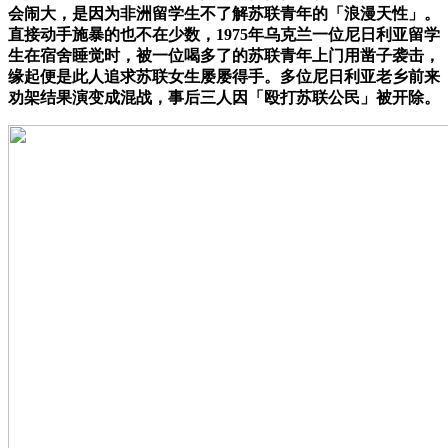
会闹大，是因为非洲留学生不了解苏联青年的「浪漫天性」。
直接动手施暴的也不在少数，1975年乌克兰一位尼日利亚留学
生在宿舍睡觉时，被一位喝多了的苏联青年上门用凿子袭击，
缘起便是此人追求苏联女生屡屡得手。多位尼日利亚老乡前来
劝架结果演变成混战，事后三人因「殴打苏联公民」被开除。