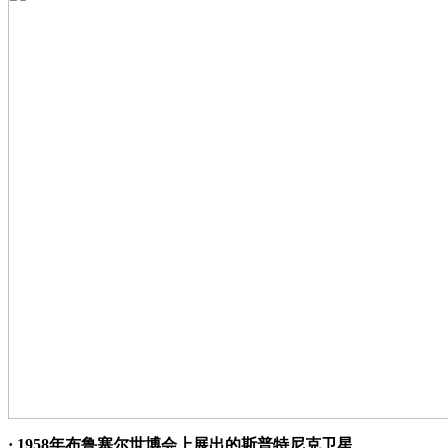
· 1958年布鲁塞尔世博会上展出的斯普特尼克卫星