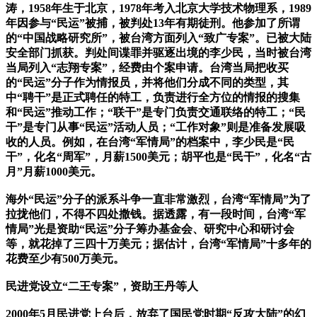
涛，1958年生于北京，1978年考入北京大学技术物理系，1989
年因参与“民运”被捕，被判处13年有期徒刑。他参加了所谓
的“中国战略研究所”，被台湾方面列入“致广专案”。已被大陆
安全部门抓获。判处间谍罪并驱逐出境的李少民，当时被台湾
当局列入“志翔专案”，经费由个案申请。台湾当局把收买
的“民运”分子作为情报员，并将他们分成不同的类型，其
中“聘干”是正式聘任的特工，负责进行全方位的情报的搜集
和“民运”推动工作；“联干”是专门负责交通联络的特工；“民
干”是专门从事“民运”活动人员；“工作对象”则是准备发展吸
收的人员。例如，在台湾“军情局”的档案中，李少民是“民
干”，化名“周军”，月薪1500美元；胡平也是“民干”，化名“古
月”月薪1000美元。
海外“民运”分子的派系斗争一直非常激烈，台湾“军情局”为了
拉拢他们，不得不四处撒钱。据透露，有一段时间，台湾“军
情局”光是资助“民运”分子筹办基金会、研究中心和研讨会
等，就花掉了三四十万美元；据估计，台湾“军情局”十多年的
花费至少有500万美元。
民进党设立“二王专案”，资助王丹等人
2000年5月民进党上台后，放弃了国民党时期“反攻大陆”的幻