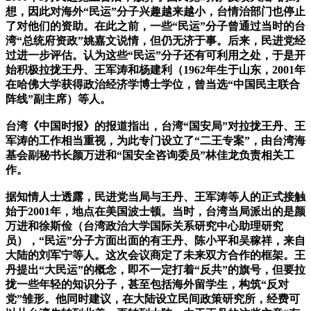
想，因此对海外“民运”分子兴趣越来越小，台情治部门也停止
了对他们的资助。在此之前，一些“民运”分子曾通过当时的台
湾“总统府资政”姚嘉文说情，但仍无济于事。后来，民进党经
过进一步评估。认为这些“民运”分子还有可利用之处，于是开
始积极拉拢王丹、王军涛和杨建利（1962年生于山东，2001年
在哈佛大学获得政治经济学博士学位，曾当选“中国民主联合
阵线”副主席）等人。
台湾《中国时报》的报道指出，台湾“国安局”对拉拢王丹、王
军涛的工作相当重视，为此专门设立了“二王专案”，由台湾海
基会副秘书长颜万进和“国安全咨询委员”林佳龙负责相关工
作。
据知情人士透露，民进党当局与王丹、王军涛等人的正式接触
始于2001年，地点在美国波士顿。当时，台湾当局派出的是颜
万进和徐斯俭（台湾政治大学国际关系研究中心助理研究
员），“民运”分子方面出面的有王丹、陈小平和吴稼祥，来自
大陆的刘军宁等人。这次会议商定了未来双方合作的框架。王
丹提出“大民运”的概念，即不一定打着“反共”的旗号，但要拉
拢一些年轻的知识分子，甚至包括海外留学生，构筑“反对
党”雏形。他同时建议，在大陆设立民间政策研究所，经费可