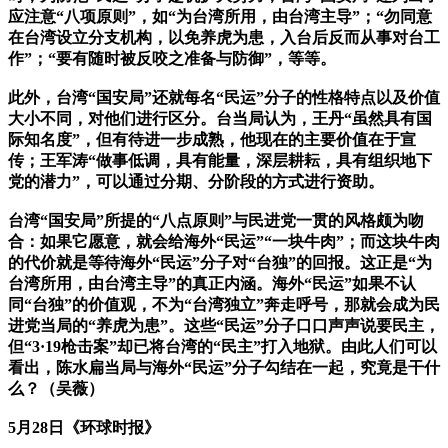
应注意“八项原则”，如“为台湾所用，由台湾主导”；“勿同意
在台湾设立分支机构，以免养虎为患，入台后反而从事对台工
作”；“要有随时被反咬之准备与防御”，等等。
此外，台湾“国安局”还就每名“民运”分子的性格特点以及价值
大小不同，对他们进行区分。台当局认为，王丹“虽然具有国
际知名度”，但有待进一步成熟，他现在的主要价值在于宣
传；王军涛“做事低调，具有能量，深层耕耘，具有组织地下
党的潜力”，可以通过分期、分阶段的方式进行资助。
台湾“国安局”所提的“八点原则”与民进党一贯的风格颇为吻
合：如果它愿意，就会给海外“民运”“一块牛肉”；而这块牛肉
的代价就是等待海外“民运”分子对“台独”的回报。这正是“为
台湾所用，由台湾主导”的真正内涵。海外“民运”如果不认
同“台独”的价值观，不为“台湾独立”奔走呼号，那就会成为民
进党当局的“养虎为患”。这些“民运”分子口口声声说要民主，
但“3·19枪击案”却已将台湾的“民主”打入地狱。由此人们可以
看出，陈水扁当局与海外“民运”分子勾结在一起，究竟是干什
么？（吴薇）
5月28日《环球时报》