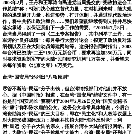
2003年2月，王丹和王军涛向民进党当局提交的“宪政协进会工
作总结”称：“我们决心建立替代力量，在时机到来时，能大规
模的迅速展开力量，推进形势，打开体制，并通过现代政治运
作，将中共挤出政治舞台……我们希望能继续得到支持并尽快
落实承诺，以保证我们下一步工作的需要。”2003年7月8日，
台湾当局得到了一份《二王专案报告》，其中列举了王丹、王
军涛的“良好成绩”：每月举行大型讨论会；拟定了政治反对派
纲领以及正在大陆动员筹建网站等。这份报告同时指出，2003
年台湾已资助“二王”150万元新台币，要求再追加350万元，同
时要求资助刘军宁的大陆“民间研究机构”1万美元，并希望未
来每年资助《北京之春》6万美元。
台湾“国安局”还列出“八项原则”
尽管不断给“民运”分子出钱，但台湾情报部门对他们并不放
心。据《中国时报》报道，在台湾“国安局”绝密文件中，有一
份是前“国安局长”蔡朝明于2004年2月26日交给“国安会秘书
长”康宁祥和陈水扁的公文。这份公文非常具体地说，今后台
湾资助海外“民运”的三大目标，即在“民主化”和人权等议题上
对大陆形成国际压力；筹组并扶植大陆“海外反对党”；利
用“民运”分子在大陆的亲友，拓展台湾在大陆的情报网络。同
时，为防范“民运”分子趁机扩大势力，台湾“国安局”还列出了