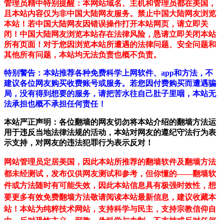
管理员精中特别提醒：本网站域名、主机和管理员都在美国，
且本站内容仅为非中国大陆网友服务。禁止中国大陆网友浏览
本站！若中国大陆网友因错误操作打开本站网页，请立即关
闭！中国大陆网友浏览本站存在法律风险，恳请立即关闭本站
所有页面！对于您因浏览本站所遭遇的法律问题、安全问题和
其他所有问题，本站均无法负责也概不负责。
特别警告：本站推荐各种免费科学上网软件、app和方法，不
建议各位网友购买收费账号或服务。若您因付费购买而遭遇骗
局，没有得到想要的服务，请把苦水往自己肚子里咽，本站无
法承担也概不承担任何责任！
本站严正声明：各位翻墙的网友切勿将本站介绍的翻墙方法运
用于违反当地法律法规的活动，本站对网友的遵纪守法行为表
示支持，对网友的违法犯罪行为表示反对！
网站管理员定居美国，因此本站所推荐的翻墙软件及翻墙方法
都未经测试，发布仅供网友测试和参考，但你懂的——翻墙软
件或方法随时有可能失效，因此本站信息具有极强时效性，想
要更多有效免费翻墙方法敬请阅读本站最新信息，建议收藏本
站！
本站为纯粹技术网站，支持科学与民主，支持宗教信仰自