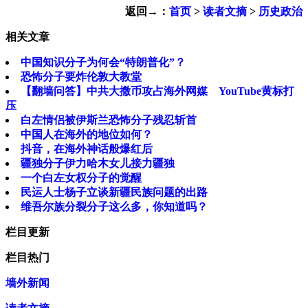
返回→：
首页
>
读者文摘
>
历史政治
相关文章
中国知识分子为何会“特朗普化”？
恐怖分子要炸伦敦大教堂
【翻墙问答】中共大撒币攻占海外网媒 YouTube黄标打
压
白左情侣被伊斯兰恐怖分子残忍斩首
中国人在海外的地位如何？
抖音，在海外神话般爆红后
疆独分子伊力哈木女儿接力疆独
一个白左女权分子的觉醒
民运人士杨子立谈新疆民族问题的出路
维吾尔族分裂分子这么多，你知道吗？
栏目更新
栏目热门
墙外新闻