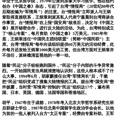
毕业于北京医学院，1979年公派到加拿大学习医学。他在纽约
创办《中国之春》杂志，引起了台湾“情报局”（20世纪80年代
后期改编为“军情局 ”）的注意。台“情报局”立即派人与王炳
章取得直接联系，王炳章则派其私人代表宁嘉晨到台湾商谈合
作事宜。台“情报局”在上报“国安局”核准后，决定与《中国之
春》展开秘密合作，进行反大陆的活动。为此，台湾特别成立
了“移山专案”，每月资助《中国之春》3万美元。1985年年
底，王炳章连任“中国民主团结联盟”（简称“中国民联”）主
席。台湾“情报局”每年向该组织提供60万美元的活动经费，此
外每月还发给王炳章1000美元的工资。但台湾方面对王炳章并
不信任，派林樵清监视他的一举一动。
随着“民运”分子纷纷跑到国外，“民运”分子内部的斗争异常激
烈。一开始国民党当局就清楚地认识到，这些人根本成不了什
么大事。1994年6月，胡家麒接任台湾“军情局长”后，干脆
把“民运”组织变成了搜集大陆情报的工具。据台湾“国安局”密
件披露，当时受“军情局”控制的“民运”组织达17个，遍布美
国、日本、英国、德国，法国等国和香港地区。
胡平，1947年生于成都，1978年考入北京大学哲学系研究生班
后获硕士学位，1987年任北美中国留学生政治学会会长。以他
为首的一批人被列入台方“文正专案”，经费由专案补助。王军