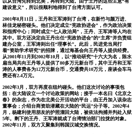
以从台湾先转到北美，再转到大陆。由于王丹的这些主意“有
建设意义”，所以很顺利地得到了台湾方面认可。
2001年8月11日，王丹和王军涛到了台湾，在新竹与颜万进、
林佳龙秘密碰头。他们决定成立“宪政协进会”，作为政治决策
和指挥中心；同时成立“七人政治局”，王丹、王军涛等人均在
其中。双方还决定由王丹出任“宪政协进会”的“主席”并负责组
建办公室，王军涛则出任“理事长”。此后，民进党当局打
着“资助学术研究”的招牌，通过海基会向王丹等人提供经费。
从2001年11月到2002年10月，以“推动研究”十六大为名，陈水
扁当局共向王丹等人提供了80多万元新台币，其中王丹和王军
涛的人事费各为12万元新台币，交通费共10万元，座谈会车马
费还有2.4万元。
2002年3月，双方再度在纽约碰头。他们这次讨论的事项包
括：在大陆设立一个讨论政策的网站；接手一本名曰《北京之
春》的杂志，作为在北美公开活动的平台，由王丹加入该杂志
董事会；介绍台商资助潜藏在大陆的“民运”分子等。2002年4
月，杨建利使用朋友的护照溜回大陆，被依法拘捕并判处入狱
5年。剩下的王丹、王军涛就成了台湾情治部门拉拢的对象。
2002年11月，双方又聚集到韩国汉城交换情况。