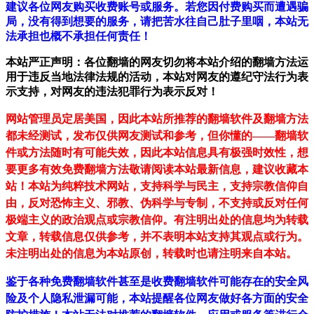
建议各位网友购买收费账号或服务。若您因付费购买而遭遇骗
局，没有得到想要的服务，请把苦水往自己肚子里咽，本站无
法承担也概不承担任何责任！
本站严正声明：各位翻墙的网友切勿将本站介绍的翻墙方法运
用于违反当地法律法规的活动，本站对网友的遵纪守法行为表
示支持，对网友的违法犯罪行为表示反对！
网站管理员定居美国，因此本站所推荐的翻墙软件及翻墙方法
都未经测试，发布仅供网友测试和参考，但你懂的——翻墙软
件或方法随时有可能失效，因此本站信息具有极强时效性，想
要更多有效免费翻墙方法敬请阅读本站最新信息，建议收藏本
站！
本站为纯粹技术网站，支持科学与民主，支持宗教信仰自
由，反对恐怖主义、邪教、伪科学与专制，不支持或反对任何
极端主义的政治观点或宗教信仰。有注明出处的信息均为转载
文章，转载信息仅供参考，并不表明本站支持其观点或行为。
未注明出处的信息为本站原创，转载时也请注明来自本站。
鉴于各种免费翻墙软件甚至是收费翻墙软件可能存在的安全风
险及个人隐私泄漏可能，本站提醒各位网友做好各方面的安全