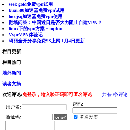
seek gold免费vpn试用
kuai500加速器免费vpn试用
locojsq加速器免费vpn使用
翻墙问答：中国近日是否大力阻止自建VPN？
linux下的vpn方案－mptun
VyprVPN体验记
玛丽全开分享免费SS上网|1月4日更新
栏目更新
栏目热门
墙外新闻
读者文摘
欢迎评论:
免登录，输入验证码即可匿名评论
共有
0
条评论
密码:
用户名:
验证码:
匿名发表