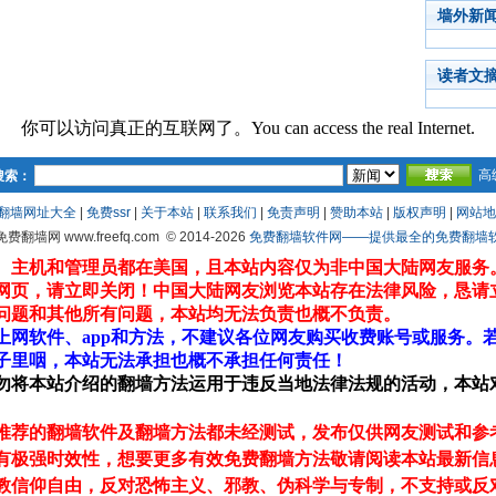
墙外新
读者文
你可以访问真正的互联网了。You can access the real Internet.
高
搜索：
翻墙网址大全
|
免费ssr
|
关于本站
|
联系我们
|
免责声明
|
赞助本站
|
版权声明
|
网站地
 免费翻墙网 www.freefq.com
© 2014-2026
免费翻墙软件网——提供最全的免费翻墙软件fr
、主机和管理员都在美国，且本站内容仅为非中国大陆网友服务
网页，请立即关闭！中国大陆网友浏览本站存在法律风险，恳请
问题和其他所有问题，本站均无法负责也概不负责。
上网软件、app和方法，不建议各位网友购买收费账号或服务。
子里咽，本站无法承担也概不承担任何责任！
勿将本站介绍的翻墙方法运用于违反当地法律法规的活动，本站
推荐的翻墙软件及翻墙方法都未经测试，发布仅供网友测试和参
有极强时效性，想要更多有效免费翻墙方法敬请阅读本站最新信
教信仰自由，反对恐怖主义、邪教、伪科学与专制，不支持或反