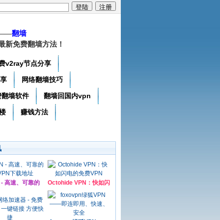
——
翻墙
最新免费翻墙方法！
费v2ray节点分享
分享
网络翻墙技巧
费翻墙软件
翻墙回国内vpn
楼
赚钱方法
讯
N - 高速、可靠的
Octohide VPN：快如闪