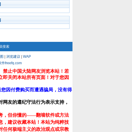
闻
摘
级搜索
图
|
浏览建议
|
WAP
eefq.com
。禁止中国大陆网友浏览本站！若
立即关闭本站所有页面！对于您因
若您因付费购买而遭遇骗局，没有得
对网友的遵纪守法行为表示支持，
考，但你懂的——翻墙软件或方法
息，建议收藏本站！
本站为纯粹技
对任何极端主义的政治观点或宗教