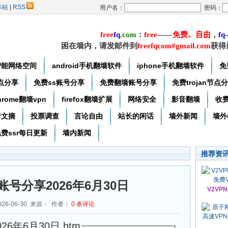
本站
|
RSS
用户名：
密码：
free
f
q
.
com
：
free
——
免费
、自由
，
f
q
困在墙内，请发邮件到
freefqcom#gmail.com
获得
智能网络空间
android手机翻墙软件
iphone手机翻墙软件
免
节点分享
免费ss账号分享
免费翻墙账号分享
免费trojan节点
hrome翻墙vpn
firefox翻墙扩展
网络安全
影音翻墙
收
者文摘
投票调查
言论自由
站长的闲话
墙外新闻
墙外
费ssr每日更新
墙内新闻
推荐资
y账号分享2026年6月30日
V2VP
26-06-30 来源： 作者：
0
条评论
26年6月30日.htm