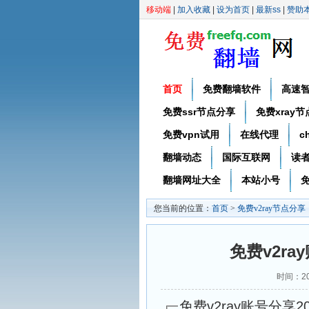
移动端
|
加入收藏
|
设为首页
|
最新ss
|
赞助
首页
免费翻墙软件
高速
免费ssr节点分享
免费xray
免费vpn试用
在线代理
c
翻墙动态
国际互联网
读
翻墙网址大全
本站小号
免
您当前的位置：
首页
>
免费v2ray节点分享
免费v2ra
时间：20
免费v2ray账号分享20