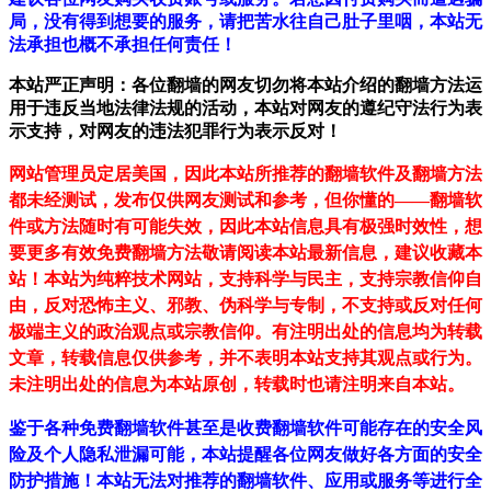
局，没有得到想要的服务，请把苦水往自己肚子里咽，本站无
法承担也概不承担任何责任！
本站严正声明：各位翻墙的网友切勿将本站介绍的翻墙方法运
用于违反当地法律法规的活动，本站对网友的遵纪守法行为表
示支持，对网友的违法犯罪行为表示反对！
网站管理员定居美国，因此本站所推荐的翻墙软件及翻墙方法
都未经测试，发布仅供网友测试和参考，但你懂的——翻墙软
件或方法随时有可能失效，因此本站信息具有极强时效性，想
要更多有效免费翻墙方法敬请阅读本站最新信息，建议收藏本
站！
本站为纯粹技术网站，支持科学与民主，支持宗教信仰自
由，反对恐怖主义、邪教、伪科学与专制，不支持或反对任何
极端主义的政治观点或宗教信仰。有注明出处的信息均为转载
文章，转载信息仅供参考，并不表明本站支持其观点或行为。
未注明出处的信息为本站原创，转载时也请注明来自本站。
鉴于各种免费翻墙软件甚至是收费翻墙软件可能存在的安全风
险及个人隐私泄漏可能，本站提醒各位网友做好各方面的安全
防护措施！本站无法对推荐的翻墙软件、应用或服务等进行全