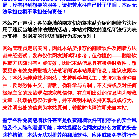
局，没有得到想要的服务，请把苦水往自己肚子里咽，本站无
法承担也概不承担任何责任！
本站严正声明：各位翻墙的网友切勿将本站介绍的翻墙方法运
用于违反当地法律法规的活动，本站对网友的遵纪守法行为表
示支持，对网友的违法犯罪行为表示反对！
网站管理员定居美国，因此本站所推荐的翻墙软件及翻墙方法
都未经测试，发布仅供网友测试和参考，但你懂的——翻墙软
件或方法随时有可能失效，因此本站信息具有极强时效性，想
要更多有效免费翻墙方法敬请阅读本站最新信息，建议收藏本
站！
本站为纯粹技术网站，支持科学与民主，支持宗教信仰自
由，反对恐怖主义、邪教、伪科学与专制，不支持或反对任何
极端主义的政治观点或宗教信仰。有注明出处的信息均为转载
文章，转载信息仅供参考，并不表明本站支持其观点或行为。
未注明出处的信息为本站原创，转载时也请注明来自本站。
鉴于各种免费翻墙软件甚至是收费翻墙软件可能存在的安全风
险及个人隐私泄漏可能，本站提醒各位网友做好各方面的安全
防护措施！本站无法对推荐的翻墙软件、应用或服务等进行全