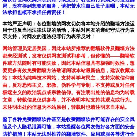
局，没有得到想要的服务，请把苦水往自己肚子里咽，本站无
法承担也概不承担任何责任！
本站严正声明：各位翻墙的网友切勿将本站介绍的翻墙方法运
用于违反当地法律法规的活动，本站对网友的遵纪守法行为表
示支持，对网友的违法犯罪行为表示反对！
网站管理员定居美国，因此本站所推荐的翻墙软件及翻墙方法
都未经测试，发布仅供网友测试和参考，但你懂的——翻墙软
件或方法随时有可能失效，因此本站信息具有极强时效性，想
要更多有效免费翻墙方法敬请阅读本站最新信息，建议收藏本
站！
本站为纯粹技术网站，支持科学与民主，支持宗教信仰自
由，反对恐怖主义、邪教、伪科学与专制，不支持或反对任何
极端主义的政治观点或宗教信仰。有注明出处的信息均为转载
文章，转载信息仅供参考，并不表明本站支持其观点或行为。
未注明出处的信息为本站原创，转载时也请注明来自本站。
鉴于各种免费翻墙软件甚至是收费翻墙软件可能存在的安全风
险及个人隐私泄漏可能，本站提醒各位网友做好各方面的安全
防护措施！本站无法对推荐的翻墙软件、应用或服务等进行全