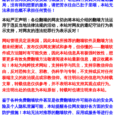
局，没有得到想要的服务，请把苦水往自己肚子里咽，本站无
法承担也概不承担任何责任！
本站严正声明：各位翻墙的网友切勿将本站介绍的翻墙方法运
用于违反当地法律法规的活动，本站对网友的遵纪守法行为表
示支持，对网友的违法犯罪行为表示反对！
网站管理员定居美国，因此本站所推荐的翻墙软件及翻墙方法
都未经测试，发布仅供网友测试和参考，但你懂的——翻墙软
件或方法随时有可能失效，因此本站信息具有极强时效性，想
要更多有效免费翻墙方法敬请阅读本站最新信息，建议收藏本
站！
本站为纯粹技术网站，支持科学与民主，支持宗教信仰自
由，反对恐怖主义、邪教、伪科学与专制，不支持或反对任何
极端主义的政治观点或宗教信仰。有注明出处的信息均为转载
文章，转载信息仅供参考，并不表明本站支持其观点或行为。
未注明出处的信息为本站原创，转载时也请注明来自本站。
鉴于各种免费翻墙软件甚至是收费翻墙软件可能存在的安全风
险及个人隐私泄漏可能，本站提醒各位网友做好各方面的安全
防护措施！本站无法对推荐的翻墙软件、应用或服务等进行全