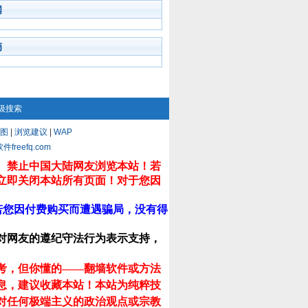
闻
摘
级搜索
图
|
浏览建议
|
WAP
eefq.com
。禁止中国大陆网友浏览本站！若
立即关闭本站所有页面！对于您因
若您因付费购买而遭遇骗局，没有得
对网友的遵纪守法行为表示支持，
考，但你懂的——翻墙软件或方法
息，建议收藏本站！
本站为纯粹技
对任何极端主义的政治观点或宗教