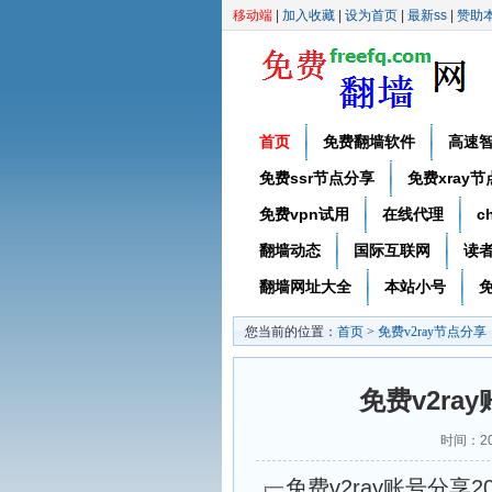
移动端
|
加入收藏
|
设为首页
|
最新ss
|
赞助
首页
免费翻墙软件
高速
免费ssr节点分享
免费xray
免费vpn试用
在线代理
c
翻墙动态
国际互联网
读
翻墙网址大全
本站小号
免
您当前的位置：
首页
>
免费v2ray节点分享
免费v2ray
时间：20
免费v2ray账号分享20