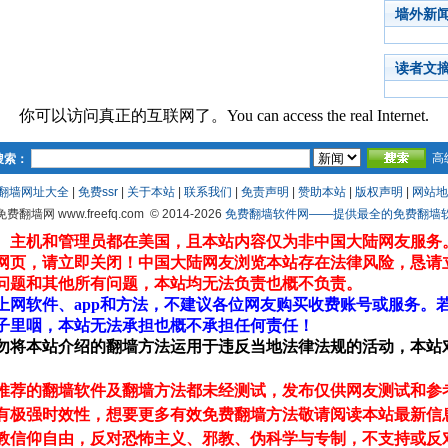
墙外新
读者文
你可以访问真正的互联网了。You can access the real Internet.
高
搜索：
翻墙网址大全
|
免费ssr
|
关于本站
|
联系我们
|
免责声明
|
赞助本站
|
版权声明
|
网站地
 免费翻墙网 www.freefq.com
© 2014-2026
免费翻墙软件网——提供最全的免费翻墙软件fr
、主机和管理员都在美国，且本站内容仅为非中国大陆网友服务
网页，请立即关闭！中国大陆网友浏览本站存在法律风险，恳请
问题和其他所有问题，本站均无法负责也概不负责。
上网软件、app和方法，不建议各位网友购买收费账号或服务。
子里咽，本站无法承担也概不承担任何责任！
勿将本站介绍的翻墙方法运用于违反当地法律法规的活动，本站
推荐的翻墙软件及翻墙方法都未经测试，发布仅供网友测试和参
有极强时效性，想要更多有效免费翻墙方法敬请阅读本站最新信
教信仰自由，反对恐怖主义、邪教、伪科学与专制，不支持或反