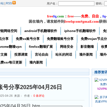
本站
|
RSS
用户名：
密码：
free
f
q
.
com
：
free
——
免费
、自由
，
f
q
困在墙内，请发邮件到
freefqcom#gmail.com
获得
智能网络空间
android手机翻墙软件
iphone手机翻墙软件
免
节点分享
免费ss账号分享
免费翻墙账号分享
免费trojan节点
hrome翻墙vpn
firefox翻墙扩展
网络安全
影音翻墙
收
者文摘
投票调查
言论自由
站长的闲话
墙外新闻
墙外
费ssr每日更新
墙内新闻
推荐资
账号分享2025年04月26日
V2VP
25-04-26 来源： 作者：
0
条评论
25年04月26日.htm