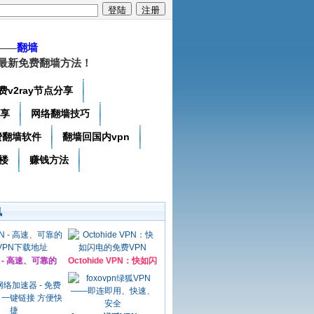
——
翻墙
最新免费翻墙方法！
费v2ray节点分享
分享
网络翻墙技巧
费翻墙软件
翻墙回国内vpn
楼
赚钱方法
讯
N - 高速、可靠的
Octohide VPN：快如闪