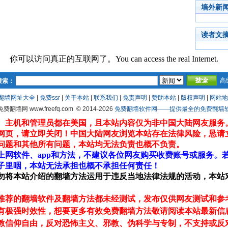
墙外新
读者文
你可以访问真正的互联网了。You can access the real Internet.
高
搜索：
翻墙网址大全
|
免费ssr
|
关于本站
|
联系我们
|
免责声明
|
赞助本站
|
版权声明
|
网站地
 免费翻墙网 www.freefq.com
© 2014-2026
免费翻墙软件网——提供最全的免费翻墙软件fr
、主机和管理员都在美国，且本站内容仅为非中国大陆网友服务
网页，请立即关闭！中国大陆网友浏览本站存在法律风险，恳请
问题和其他所有问题，本站均无法负责也概不负责。
上网软件、app和方法，不建议各位网友购买收费账号或服务。
子里咽，本站无法承担也概不承担任何责任！
勿将本站介绍的翻墙方法运用于违反当地法律法规的活动，本站
推荐的翻墙软件及翻墙方法都未经测试，发布仅供网友测试和参
有极强时效性，想要更多有效免费翻墙方法敬请阅读本站最新信
教信仰自由，反对恐怖主义、邪教、伪科学与专制，不支持或反