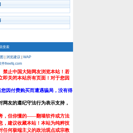
闻
摘
级搜索
图
|
浏览建议
|
WAP
eefq.com
。禁止中国大陆网友浏览本站！若
立即关闭本站所有页面！对于您因
若您因付费购买而遭遇骗局，没有得
对网友的遵纪守法行为表示支持，
考，但你懂的——翻墙软件或方法
息，建议收藏本站！
本站为纯粹技
对任何极端主义的政治观点或宗教