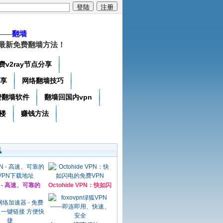
——
翻墙
最新免费翻墙方法！
费v2ray节点分享
分享
网络翻墙技巧
费翻墙软件
翻墙回国内vpn
楼
赚钱方法
讯
N - 高速、可靠的
Octohide VPN：快如闪