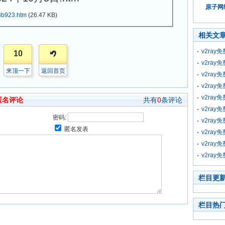
原子网络
b923.htm
(26.47 KB)
相关文
v2ray
10
v2ray
来顶一下
返回首页
v2ray
v2ray
v2ray
匿名评论
共有
0
条评论
v2ray
密码:
v2ray
匿名发表
v2ray
v2ray
v2ray
栏目更
栏目热