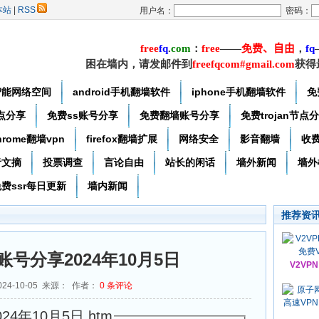
本站
|
RSS
用户名：
密码：
free
f
q
.
com
：
free
——
免费
、自由
，
f
q
困在墙内，请发邮件到
freefqcom#gmail.com
获得
智能网络空间
android手机翻墙软件
iphone手机翻墙软件
免
节点分享
免费ss账号分享
免费翻墙账号分享
免费trojan节点
hrome翻墙vpn
firefox翻墙扩展
网络安全
影音翻墙
收
者文摘
投票调查
言论自由
站长的闲话
墙外新闻
墙外
费ssr每日更新
墙内新闻
推荐资
费账号分享2024年10月5日
V2VP
24-10-05 来源： 作者：
0
条评论
24年10月5日.htm