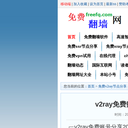
移动端
|
加入收藏
|
设为首页
|
最新ss
|
赞助
首页
免费翻墙软件
高速
免费ssr节点分享
免费xray
免费vpn试用
在线代理
c
翻墙动态
国际互联网
读
翻墙网址大全
本站小号
免
您当前的位置：
首页
>
免费v2ray节点分享
v2ray免
时间：20
v2ray免费账号分享20