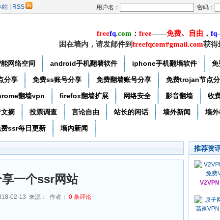
本站
|
RSS
用户名：
密码：
free
f
q
.
com
：
free
——
免费
、自由
，
f
q
困在墙内，请发邮件到
freefqcom#gmail.com
获得
智能网络空间
android手机翻墙软件
iphone手机翻墙软件
免
节点分享
免费ss账号分享
免费翻墙账号分享
免费trojan节点
hrome翻墙vpn
firefox翻墙扩展
网络安全
影音翻墙
收
者文摘
投票调查
言论自由
站长的闲话
墙外新闻
墙外
费ssr每日更新
墙内新闻
推荐资
享一个ssr网站
V2VP
18-02-13 来源： 作者：
0
条评论