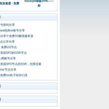
foxovpn绿狐VPN——
加速器 - 免费
即
章
账号密码分享
opa线路ss账号分享
分享个免费SS翻墙服务器
r节点公开分享
 免费US节点
美国SFO的SSR节点
r上网账号分享
美国SFO节点的SSR，无限流量
费ssr节点分享
免费ssr机子给你们浪
新
门