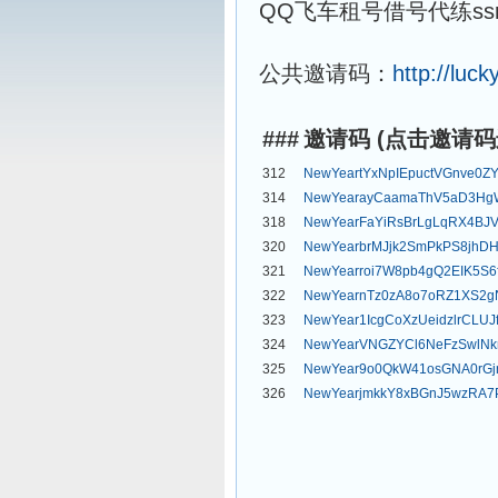
QQ飞车租号借号代练ss
公共邀请码：
http://luc
###
邀请码 (点击邀请
312
NewYeartYxNpIEpuctVGnve0Z
314
NewYearayCaamaThV5aD3Hg
318
NewYearFaYiRsBrLgLqRX4BJ
320
NewYearbrMJjk2SmPkPS8jhD
321
NewYearroi7W8pb4gQ2EIK5S
322
NewYearnTz0zA8o7oRZ1XS2g
323
NewYear1IcgCoXzUeidzlrCLUJ
324
NewYearVNGZYCl6NeFzSwlNkr
325
NewYear9o0QkW41osGNA0rG
326
NewYearjmkkY8xBGnJ5wzRA7P