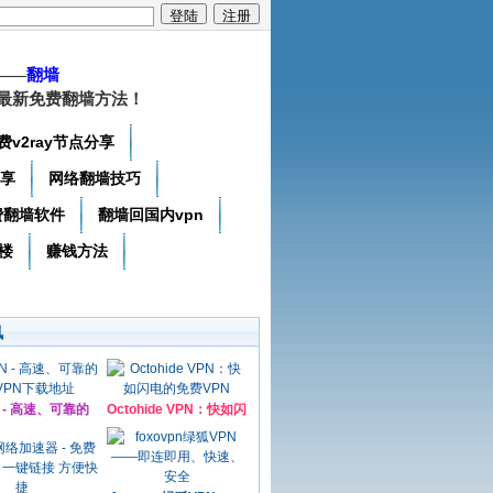
——
翻墙
最新免费翻墙方法！
费v2ray节点分享
分享
网络翻墙技巧
费翻墙软件
翻墙回国内vpn
楼
赚钱方法
讯
N - 高速、可靠的
Octohide VPN：快如闪