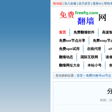
移动端
|
加入收藏
|
设为首页
|
最新ss
|
赞助
首页
免费翻墙软件
高速
免费ssr节点分享
免费xray
免费vpn试用
在线代理
c
翻墙动态
国际互联网
读
翻墙网址大全
本站小号
免
您当前的位置：
首页
>
免费SS账号ssr节点
分
时间：20