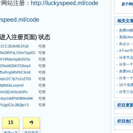
r网站注册：
http://luckyspeed.ml/code
原子网络
kyspeed.ml/code
相关文
免费ss
码进入注册页面)
状态
美国cho
布点小：
Y1CCJEdh9E1Fq5
可用
4个ss
WxOIRPxLSSmTqqXD
可用
分享节点
VhY8NkeApBv50Sx
可用
分享一个
HDNaWZkKSTj8xaX
可用
免费ss
6f5vRngWhPKCKn8
可用
分享一个
NpU2CYp7s1nZTDi
可用
10个免
fkBNhkLxvyrmf
可用
分享三台
inGIEcK0icdGPv
可用
jnbyUsMPWrfB9mMK
可用
栏目更
UgjrE3cJBQtpY3
可用
栏目热
15
来顶一下
返回首页