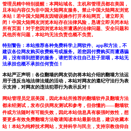
管理员精中特别提醒：本网站域名、主机和管理员都在美国，
且本站内容仅为非中国大陆网友服务。禁止中国大陆网友浏览
本站！若中国大陆网友因错误操作打开本站网页，请立即关
闭！中国大陆网友浏览本站存在法律风险，恳请立即关闭本站
所有页面！对于您因浏览本站所遭遇的法律问题、安全问题和
其他所有问题，本站均无法负责也概不负责。
特别警告：本站推荐各种免费科学上网软件、app和方法，不
建议各位网友购买收费账号或服务。若您因付费购买而遭遇骗
局，没有得到想要的服务，请把苦水往自己肚子里咽，本站无
法承担也概不承担任何责任！
本站严正声明：各位翻墙的网友切勿将本站介绍的翻墙方法运
用于违反当地法律法规的活动，本站对网友的遵纪守法行为表
示支持，对网友的违法犯罪行为表示反对！
网站管理员定居美国，因此本站所推荐的翻墙软件及翻墙方法
都未经测试，发布仅供网友测试和参考，但你懂的——翻墙软
件或方法随时有可能失效，因此本站信息具有极强时效性，想
要更多有效免费翻墙方法敬请阅读本站最新信息，建议收藏本
站！
本站为纯粹技术网站，支持科学与民主，支持宗教信仰自