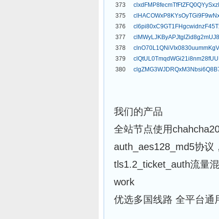
373
clxdFMP8fecmTfFtZFQ0QYySx
375
clHACOWxP8KYsOyTGi9F9wN
376
cl6pi80xC9GT1FHgcwidnzF45T
377
clMWyLJKByAPJtglZid8g2mUJ8
378
clnO70L1QNiVIx0830uummKg
379
clQtUL0TmqdWGi21i8nm28fUU
380
clgZMG3WJDRQxM3Nbsi6Q8B
我们的产品
全站节点使用chahch
auth_aes128_md5协
tls1.2_ticket_auth流
work
优选多国线路 全平台通