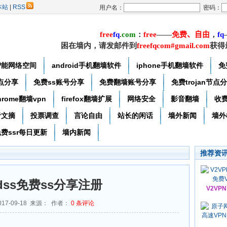
本站
|
RSS
用户名：
密码：
free
f
q
.
com
：
free
——
免费
、自由
，
f
q
困在墙内，请发邮件到
freefqcom#gmail.com
获得
智能网络空间
android手机翻墙软件
iphone手机翻墙软件
免
节点分享
免费ss账号分享
免费翻墙账号分享
免费trojan节点
hrome翻墙vpn
firefox翻墙扩展
网络安全
影音翻墙
收
者文摘
投票调查
言论自由
站长的闲话
墙外新闻
墙外
费ssr每日更新
墙内新闻
推荐资
udss免费ss分享注册
V2VP
17-09-18 来源： 作者：
0
条评论