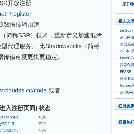
SR开放注册
原子网络
uth/register
相关文
G数据传输加速
iosGo
ksR（简称SSR）技术，重新定义加速混淆
易云网络
美国免费
代理服务。 比Shadowsocks（简称
2日本3
据传输速度更快更稳定。
Love
探索免费
FFSSR
日本亚马
Gohos
w.cloudss.cc/code
或者
法国OV
栏目更
码进入注册页面)
状态
veYs455Ez
可用
栏目热
Hyf8D2oR
可用
DhQyzknNuh
可用