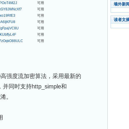
zPOoT4M2J
可用
墙外新
xGY8JWNcXf7
可用
xo19RfE3
可用
读者文
A6IjKFU8
可用
VgFpajVC8U
可用
KUbffyL4F
可用
7zOqkO88ULC
可用
a20高强度流加密算法，采用最新的
议，并同时支持http_simple和
量混淆。
用