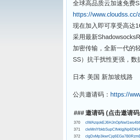
全球高品质云加速免费S
https://www.cloudss.cc/a
现在加入即可享受高达1
采用最新Shadowsoc
加密传输，全新一代的轻型
SS）抗干扰性更强，数
日本 美国 新加坡线路
公共邀请码：
https://ww
###
邀请码 (点击邀请
370
clWAzqokEJ6HJnOpNwI1wu4bt
371
cleMnIYbkbSupClfvklgjNp6DK
372
clgDxMp3kwrCjq6EGa7B0Rzm