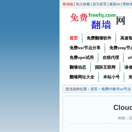
移动端
|
加入收藏
|
设为首页
|
最新ss
|
赞助
首页
免费翻墙软件
高速
免费ssr节点分享
免费xray
免费vpn试用
在线代理
c
翻墙动态
国际互联网
读
翻墙网址大全
本站小号
免
您当前的位置：
首页
>
免费SS账号ssr节点
Clo
时间：20