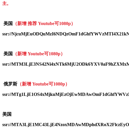
主。
美国
（新增 推荐 Youtube可1080p）
ssr://NjcuMjEuODQuMzI6NDQzOmF1dGhfYWVzMTI4X21
美国
（新增 Youtube可1080p）
ssr://MTM3LjE3NS42Ni4xNTk6MjU2ODk6YXV0aF9hZXM
俄罗斯
（新增 Youtube可1080p）
ssr://MTg1LjE1OS4xMjkuMjEzOjEwMDAwOmF1dGhfYWVz
美国
ssr://MTA3LjE1MC43LjE4NzoxMDAwMDphdXRoX2FlczEy