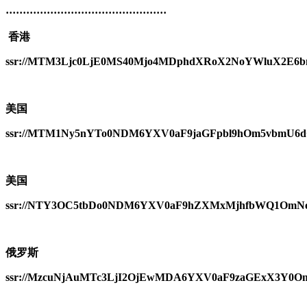
·
·
·
·
·
·
·
·
·
·
·
·
·
·
·
·
·
·
·
·
·
·
·
·
·
·
·
·
·
·
·
·
·
·
·
·
·
·
·
·
·
·
·
·
·
·
·
香港
ssr://MTM3Ljc0LjE0MS40Mjo4MDphdXRoX2NoYWluX2E6
美国
ssr://MTM1Ny5nYTo0NDM6YXV0aF9jaGFpbl9hOm5vbm
美国
ssr://NTY3OC5tbDo0NDM6YXV0aF9hZXMxMjhfbWQ1Om
俄罗斯
ssr://MzcuNjAuMTc3LjI2OjEwMDA6YXV0aF9zaGExX3Y0