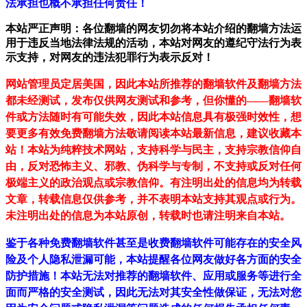
法承担也概不承担任何责任！
本站严正声明：各位翻墙的网友切勿将本站介绍的翻墙方法运
用于违反当地法律法规的活动，本站对网友的遵纪守法行为表
示支持，对网友的违法犯罪行为表示反对！
网站管理员定居美国，因此本站所推荐的翻墙软件及翻墙方法
都未经测试，发布仅供网友测试和参考，但你懂的——翻墙软
件或方法随时有可能失效，因此本站信息具有极强时效性，想
要更多有效免费翻墙方法敬请阅读本站最新信息，建议收藏本
站！
本站为纯粹技术网站，支持科学与民主，支持宗教信仰自
由，反对恐怖主义、邪教、伪科学与专制，不支持或反对任何
极端主义的政治观点或宗教信仰。有注明出处的信息均为转载
文章，转载信息仅供参考，并不表明本站支持其观点或行为。
未注明出处的信息为本站原创，转载时也请注明来自本站。
鉴于各种免费翻墙软件甚至是收费翻墙软件可能存在的安全风
险及个人隐私泄漏可能，本站提醒各位网友做好各方面的安全
防护措施！本站无法对推荐的翻墙软件、应用或服务等进行全
面而严格的安全测试，因此无法对其安全性做保证，无法对您