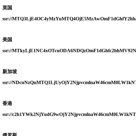
英国
ssr://MTQ3LjE4OC4yMzYuMTQ4OjE5MzAwOmF1dGhfY2hh
美国
ssr://MTkyLjE1NC4xOTcuODA6NDQzOmF1dGhfc2hhMV9
新加坡
ssr://NDcuNzQuMTQ1LjUyOjY2NjpvcmlnaW46cmM0LW1k
香港
ssr://c2h1YWk2NjYudG9wOjY2NjpvcmlnaW46cmM0LW1k
俄罗斯