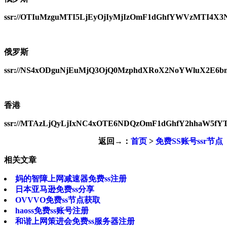
ssr://OTIuMzguMTI5LjEyOjIyMjIzOmF1dGhfYWVzMTI4X
俄罗斯
ssr://NS4xODguNjEuMjQ3OjQ0MzphdXRoX2NoYWluX2E6
香港
ssr://MTAzLjQyLjIxNC4xOTE6NDQzOmF1dGhfY2hhaW5
返回→：
首页
>
免费SS账号ssr节点
相关文章
妈的智障上网减速器免费ss注册
日本亚马逊免费ss分享
OVVVO免费ss节点获取
haoss免费ss账号注册
和谐上网策进会免费ss服务器注册