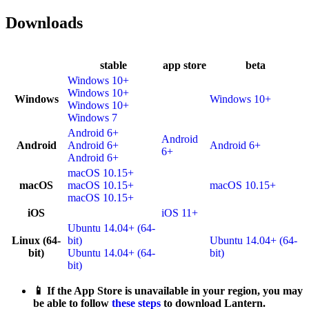
Downloads
stable
app store
beta
Windows 10+
Windows 10+
Windows
Windows 10+
Windows 10+
Windows 7
Android 6+
Android
Android
Android 6+
Android 6+
6+
Android 6+
macOS 10.15+
macOS
macOS 10.15+
macOS 10.15+
macOS 10.15+
iOS
iOS 11+
Ubuntu 14.04+ (64-
Linux (64-
bit)
Ubuntu 14.04+ (64-
bit)
Ubuntu 14.04+ (64-
bit)
bit)
📱 If the App Store is unavailable in your region, you may
be able to follow
these steps
to download Lantern.