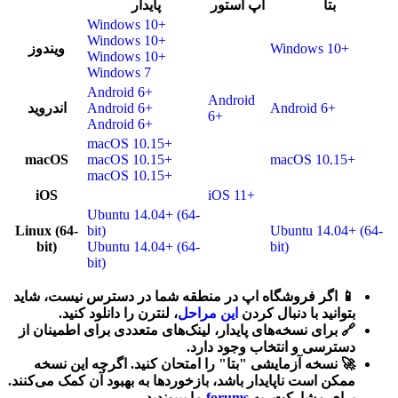
بتا
اپ استور
پایدار
Windows 10+
Windows 10+
ویندوز
Windows 10+
Windows 10+
Windows 7
Android 6+
Android
اندروید
Android 6+
Android 6+
6+
Android 6+
macOS 10.15+
macOS
macOS 10.15+
macOS 10.15+
macOS 10.15+
iOS
iOS 11+
Ubuntu 14.04+ (64-
Linux (64-
bit)
Ubuntu 14.04+ (64-
bit)
Ubuntu 14.04+ (64-
bit)
bit)
📱 اگر فروشگاه اپ در منطقه شما در دسترس نیست، شاید
بتوانید با دنبال کردن
این مراحل
، لنترن را دانلود کنید.
🔗 برای نسخه‌های پایدار، لینک‌های متعددی برای اطمینان از
دسترسی و انتخاب وجود دارد.
🚀 نسخه آزمایشی "بتا" را امتحان کنید. اگرچه این نسخه
ممکن است ناپایدار باشد، بازخوردها به بهبود آن کمک می‌کنند.
ما بپیوندید.
forums
برای مشارکت، به