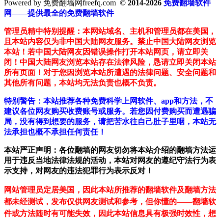
Powered by 免费翻墙网freefq.com
© 2014-2026
免费翻墙软件
网——提供最全的免费翻墙软件
管理员精中特别提醒：本网站域名、主机和管理员都在美国，
且本站内容仅为非中国大陆网友服务。禁止中国大陆网友浏览
本站！若中国大陆网友因错误操作打开本站网页，请立即关
闭！中国大陆网友浏览本站存在法律风险，恳请立即关闭本站
所有页面！对于您因浏览本站所遭遇的法律问题、安全问题和
其他所有问题，本站均无法负责也概不负责。
特别警告：本站推荐各种免费科学上网软件、app和方法，不
建议各位网友购买收费账号或服务。若您因付费购买而遭遇骗
局，没有得到想要的服务，请把苦水往自己肚子里咽，本站无
法承担也概不承担任何责任！
本站严正声明：各位翻墙的网友切勿将本站介绍的翻墙方法运
用于违反当地法律法规的活动，本站对网友的遵纪守法行为表
示支持，对网友的违法犯罪行为表示反对！
网站管理员定居美国，因此本站所推荐的翻墙软件及翻墙方法
都未经测试，发布仅供网友测试和参考，但你懂的——翻墙软
件或方法随时有可能失效，因此本站信息具有极强时效性，想