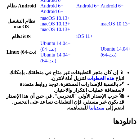
Android 6+
نظام Android
Android 6+
Android 6+
Android 6+
Android 6+
macOS 10.13+
نظام التشغيل
macOS 10.13+
macOS 10.13+
macOS
macOS 10.13+
iOS 11+
نظام iOS
Ubuntu 14.04+
Ubuntu 14.04+
(64-بت)
Linux (64-بت)
Ubuntu 14.04+
(64-بت)
(64-بت)
📱 إن كان متجر التطبيقات غير متاح في منطقتك، بإمكانك
اتباع
هذه الخطوات
لتنزيل أداة لانترن.
🔗 بالنسبة للإصدارات المستقرة، توجد روابط متعددة
لاستضافة عمليات التكرار والاختيار.
🚀 جرب الإصدار الأولي "التجريبي". في حين أن هذا الإصدار
قد يكون غير مستقر، فإن التعليقات تساعد على التحسن.
انضم إلى
منتدياتنا
للمساهمة.
دانلودها