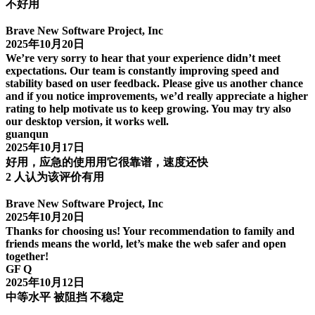
不好用
Brave New Software Project, Inc
2025年10月20日
We’re very sorry to hear that your experience didn’t meet
expectations. Our team is constantly improving speed and
stability based on user feedback. Please give us another chance
and if you notice improvements, we’d really appreciate a higher
rating to help motivate us to keep growing. You may try also
our desktop version, it works well.
guanqun
2025年10月17日
好用，应急的使用用它很靠谱，速度还快
2 人认为该评价有用
Brave New Software Project, Inc
2025年10月20日
Thanks for choosing us! Your recommendation to family and
friends means the world, let’s make the web safer and open
together!
GF Q
2025年10月12日
中等水平 被阻挡 不稳定