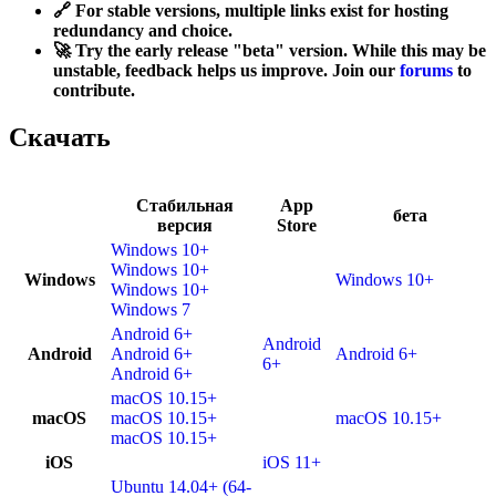
🔗 For stable versions, multiple links exist for hosting
redundancy and choice.
🚀 Try the early release "beta" version. While this may be
unstable, feedback helps us improve. Join our
forums
to
contribute.
Скачать
Стабильная
App
бета
версия
Store
Windows 10+
Windows 10+
Windows
Windows 10+
Windows 10+
Windows 7
Android 6+
Android
Android
Android 6+
Android 6+
6+
Android 6+
macOS 10.15+
macOS
macOS 10.15+
macOS 10.15+
macOS 10.15+
iOS
iOS 11+
Ubuntu 14.04+ (64-