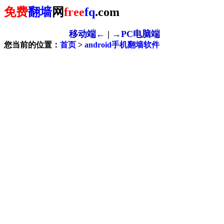
免费
翻墙
网
free
fq
.com
移动端←
|
→PC电脑端
您当前的位置：
首页
>
android手机翻墙软件