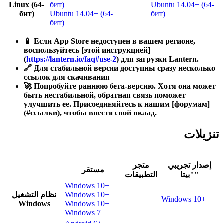
Linux (64-
бит)
Ubuntu 14.04+ (64-
бит)
Ubuntu 14.04+ (64-
бит)
бит)
📱 Если App Store недоступен в вашем регионе,
воспользуйтесь [этой инструкцией]
(
https://lantern.io/faq#use-2
) для загрузки Lantern.
🔗 Для стабильной версии доступны сразу несколько
ссылок для скачивания
🚀 Попробуйте раннюю бета-версию. Хотя она может
быть нестабильной, обратная связь поможет
улучшить ее. Присоединяйтесь к нашим [форумам]
(#ссылки), чтобы внести свой вклад.
تنزيلات
إصدار تجريبي
متجر
مستقر
"بيتا"
التطبيقات
Windows 10+
نظام التشغيل
Windows 10+
Windows 10+
Windows
Windows 10+
Windows 7