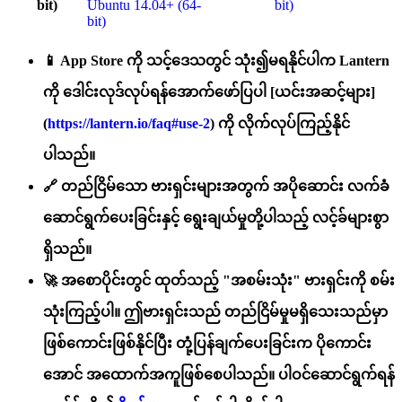
bit)
Ubuntu 14.04+ (64-
bit)
bit)
📱 App Store ကို သင့်ဒေသတွင် သုံး၍မရနိုင်ပါက Lantern
ကို ဒေါင်းလုဒ်လုပ်ရန်အောက်ဖော်ပြပါ [ယင်းအဆင့်များ]
(
https://lantern.io/faq#use-2
) ကို လိုက်လုပ်ကြည့်နိုင်
ပါသည်။
🔗 တည်ငြိမ်သော ဗားရှင်းများအတွက် အပိုဆောင်း လက်ခံ
ဆောင်ရွက်ပေးခြင်းနှင့် ရွေးချယ်မှုတို့ပါသည့် လင့်ခ်များစွာ
ရှိသည်။
🚀 အစောပိုင်းတွင် ထုတ်သည့် "အစမ်းသုံး" ဗားရှင်းကို စမ်း
သုံးကြည့်ပါ။ ဤဗားရှင်းသည် တည်ငြိမ်မှုမရှိသေးသည်မှာ
ဖြစ်ကောင်းဖြစ်နိုင်ပြီး တုံ့ပြန်ချက်ပေးခြင်းက ပိုကောင်း
အောင် အထောက်အကူဖြစ်စေပါသည်။ ပါဝင်ဆောင်ရွက်ရန်