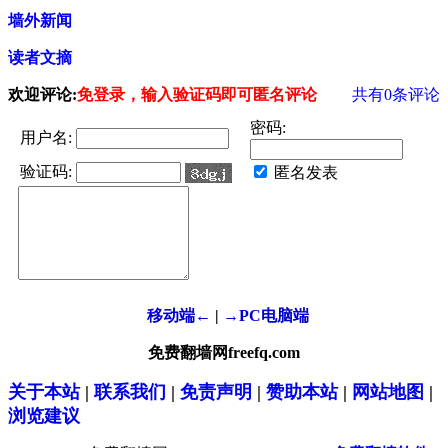
墙外新闻
读者文摘
欢迎评论:
免登录，输入验证码即可匿名评论
共有
0
条评论
密码:
用户名:
验证码:
匿名发表
移动端←
|
→PC电脑端
免费翻墙网freefq.com
关于本站
|
联系我们
|
免责声明
|
赞助本站
|
网站地图
|
浏览建议