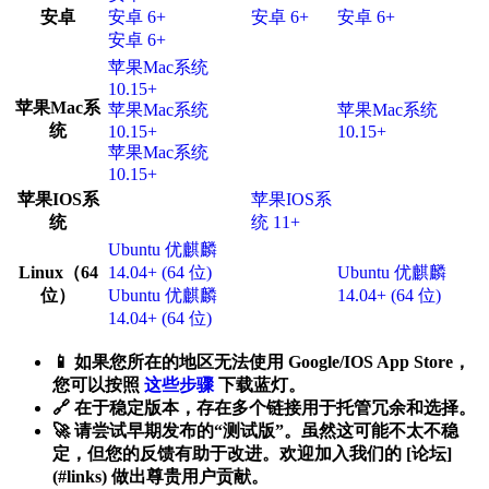
安卓
安卓 6+
安卓 6+
安卓 6+
安卓 6+
苹果Mac系统
10.15+
苹果Mac系
苹果Mac系统
苹果Mac系统
统
10.15+
10.15+
苹果Mac系统
10.15+
苹果IOS系
苹果IOS系
统
统 11+
Ubuntu 优麒麟
Linux（64
14.04+ (64 位)
Ubuntu 优麒麟
位）
Ubuntu 优麒麟
14.04+ (64 位)
14.04+ (64 位)
📱 如果您所在的地区无法使用 Google/IOS App Store，
您可以按照
这些步骤
下载蓝灯。
🔗 在于稳定版本，存在多个链接用于托管冗余和选择。
🚀 请尝试早期发布的“测试版”。虽然这可能不太不稳
定，但您的反馈有助于改进。欢迎加入我们的 [论坛]
(#links) 做出尊贵用户贡献。