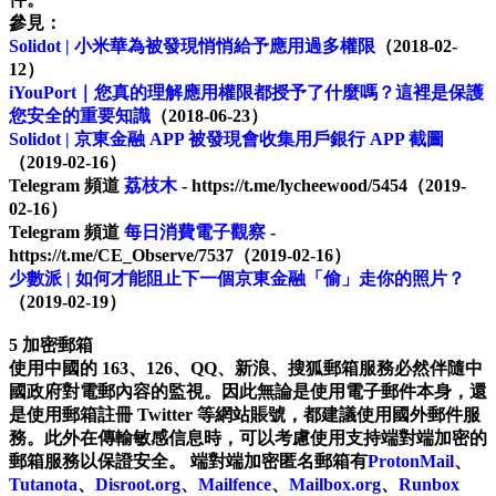
參見：
Solidot | 小米華為被發現悄悄給予應用過多權限
（2018-02-
12）
iYouPort｜您真的理解應用權限都授予了什麼嗎？這裡是保護
您安全的重要知識
（2018-06-23）
Solidot | 京東金融 APP 被發現會收集用戶銀行 APP 截圖
（2019-02-16）
Telegram 頻道
荔枝木
- https://t.me/lycheewood/5454（2019-
02-16）
Telegram 頻道
每日消費電子觀察
-
https://t.me/CE_Observe/7537（2019-02-16）
少數派 | 如何才能阻止下一個京東金融「偷」走你的照片？
（2019-02-19）
5 加密郵箱
使用中國的 163、126、QQ、新浪、搜狐郵箱服務必然伴隨中
國政府對電郵內容的監視。因此無論是使用電子郵件本身，還
是使用郵箱註冊 Twitter 等網站賬號，都建議使用國外郵件服
務。此外在傳輸敏感信息時，可以考慮使用支持端對端加密的
郵箱服務以保證安全。 端對端加密匿名郵箱有
ProtonMail
、
Tutanota
、
Disroot.org
、
Mailfence
、
Mailbox.org
、
Runbox