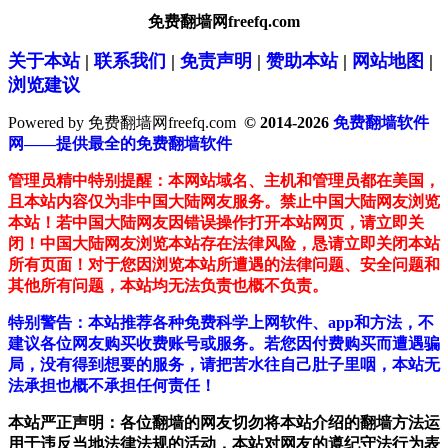
免费翻墙网freefq.com
关于本站
|
联系我们
|
免责声明
|
赞助本站
|
网站地图
|
浏览建议
Powered by 免费翻墙网freefq.com
© 2014-2026
免费翻墙软件
网——提供最全的免费翻墙软件
管理员精中特别提醒：本网站域名、主机和管理员都在美国，
且本站内容仅为非中国大陆网友服务。禁止中国大陆网友浏览
本站！若中国大陆网友因错误操作打开本站网页，请立即关
闭！中国大陆网友浏览本站存在法律风险，恳请立即关闭本站
所有页面！对于您因浏览本站所遭遇的法律问题、安全问题和
其他所有问题，本站均无法负责也概不负责。
特别警告：本站推荐各种免费科学上网软件、app和方法，不
建议各位网友购买收费账号或服务。若您因付费购买而遭遇骗
局，没有得到想要的服务，请把苦水往自己肚子里咽，本站无
法承担也概不承担任何责任！
本站严正声明：各位翻墙的网友切勿将本站介绍的翻墙方法运
用于违反当地法律法规的活动，本站对网友的遵纪守法行为表