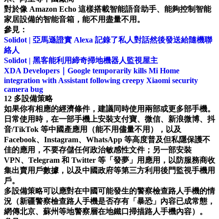
對於像 Amazon Echo 這樣搭載智能語音助手、能夠控制智能
家居設備的智能音箱，能不用盡量不用。
參見：
Solidot | 亞馬遜證實 Alexa 記錄了私人對話然後發送給隨機聯
絡人
Solidot | 黑客能利用締奇掃地機器人監視屋主
XDA Developers｜Google temporarily kills Mi Home
integration with Assistant following creepy Xiaomi security
camera bug
12 多設備策略
如果你有相應的經濟條件，建議同時使用兩部或更多部手機。
日常使用時，在一部手機上安裝支付寶、微信、新浪微博、抖
音/TikTok 等中國產應用（能不用儘量不用），以及
Facebook、Instagram、WhatsApp 等高度普及但私隱保護不
佳的應用，不要存儲任何政治敏感性文件；另一部安裝
VPN、Telegram 和 Twitter 等「發夢」用應用，以防服務商收
集出賣用戶數據，以及中國政府等第三方利用後門監視手機用
戶。
多設備策略可以應對在中國可能發生的警察檢查路人手機的情
況（新疆警察檢查路人手機是否存有「暴恐」內容已成常態，
網傳北京、蘇州等地警察層在地鐵口掃描路人手機內容）。