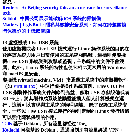
參見：
Reuters | At Beijing security fair, an arms race for surveillance
tech
Solidot | 中國公司展示能破解 iOS 系統的掃描儀
Matters｜UglyBull：隱私與數據安全系列：如何在跨越國境
時保護你的手機或電腦
13 虛擬機或 Live USB 系統
使用虛擬機或者 Live USB 模式運行 Linux 操作系統的目的在
於將該系統與用戶日常使用的主系統相隔離，這樣即使虛擬
機/Live USB 系統受到攻擊或監視，主系統中的文件不會洩
露。此外，Linux 系統的特性也使它相比更常用的 Windows
和 macOS 更安全。
虛擬機 (virtual machine, VM）指通過主系統中的虛擬機軟件
（如
VirtualBox
）中運行虛擬操作系統實例。Live CD/Live
USB 指將操作系統文件刻錄到光盤、移動 USB 存儲設備或者
SD 卡上，將其製作成系統啟動盤後插入個人計算機獨立運
行，這樣可以實現與主系統的物理隔離。 除了保護主系統安
全，一些以 Live USB 模式運行的特別定制的 Linux 發行版還
可以強化隱私保護的作用。
Tails
基于 Debian，所有流量都经过 Tor。
Kodachi
同樣基於 Debian，通過強制所有流量經過 VPN +