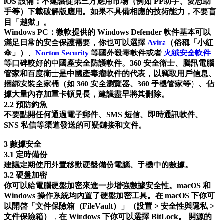
iOS 設備：不建議從第三方應用市場（例如 PP助手、愛思助
手等）下載破解版應用。如果不具備相應的技術能力，不要盲
目「越獄」。
Windows PC：微軟提供的 Windows Defender 軟件基本可以
滿足日常的安全保護需要，你也可以選擇
Avira
（俗稱「小紅
傘」）、
Norton Security
等國外殺毒軟件或者
火絨安全軟件
等口碑較好的中國產安全防護軟件。360 安全衛士、騰訊電腦
管家和百度衛士是中國產毒瘤軟件的代表，以竊取用戶信息、
捆綁安裝全家桶（如 360 安全瀏覽器、360 手機管家等）、佔
據大量內存加重卡頓見長，建議盡早將其刪除。
2.2 預防釣魚
不要點開任何通過電子郵件、SMS 短信、即時通訊軟件、
SNS 私信等渠道發送的可疑鏈接和文件。
3 數據安全
3.1 定時備份
建議定期使用外置移動硬盤備份電腦、手機中的數據。
3.2 硬盤加密
你可以給電腦硬盤加密來進一步增強數據安全性。macOS 和
Windows 操作系統均內置了硬盤加密工具。在 macOS 下你可
以開啓「文件保險箱（FileVault）」（設置 > 安全性與隱私 >
文件保險箱），在 Windows 下你可以選擇 BitLock。 開源的