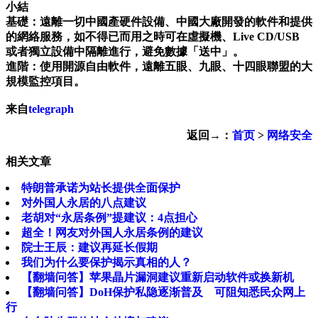
小結
基礎：遠離一切中國產硬件設備、中國大廠開發的軟件和提供
的網絡服務，如不得已而用之時可在虛擬機、Live CD/USB
或者獨立設備中隔離進行，避免數據「送中」。
進階：使用開源自由軟件，遠離五眼、九眼、十四眼聯盟的大
規模監控項目。
来自
telegraph
返回→：
首页
>
网络安全
相关文章
特朗普承诺为站长提供全面保护
对外国人永居的八点建议
老胡对“永居条例”提建议：4点担心
超全！网友对外国人永居条例的建议
院士王辰：建议再延长假期
我们为什么要保护揭示真相的人？
【翻墙问答】苹果晶片漏洞建议重新启动软件或换新机
【翻墙问答】DoH保护私隐逐渐普及 可阻知悉民众网上
行