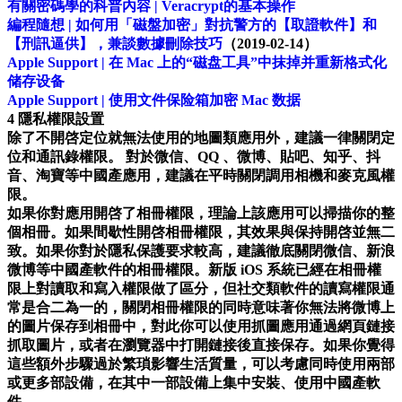
有關密碼學的科普內容 | Veracrypt的基本操作
編程隨想 | 如何用「磁盤加密」對抗警方的【取證軟件】和
【刑訊逼供】，兼談數據刪除技巧
（2019-02-14）
Apple Support | 在 Mac 上的“磁盘工具”中抹掉并重新格式化
储存设备
Apple Support | 使用文件保险箱加密 Mac 数据
4 隱私權限設置
除了不開啓定位就無法使用的地圖類應用外，建議一律關閉定
位和通訊錄權限。 對於微信、QQ 、微博、貼吧、知乎、抖
音、淘寶等中國產應用，建議在平時關閉調用相機和麥克風權
限。
如果你對應用開啓了相冊權限，理論上該應用可以掃描你的整
個相冊。如果間歇性開啓相冊權限，其效果與保持開啓並無二
致。如果你對於隱私保護要求較高，建議徹底關閉微信、新浪
微博等中國產軟件的相冊權限。新版 iOS 系統已經在相冊權
限上對讀取和寫入權限做了區分，但社交類軟件的讀寫權限通
常是合二為一的，關閉相冊權限的同時意味著你無法將微博上
的圖片保存到相冊中，對此你可以使用抓圖應用通過網頁鏈接
抓取圖片，或者在瀏覽器中打開鏈接後直接保存。如果你覺得
這些額外步驟過於繁瑣影響生活質量，可以考慮同時使用兩部
或更多部設備，在其中一部設備上集中安裝、使用中國產軟
件。