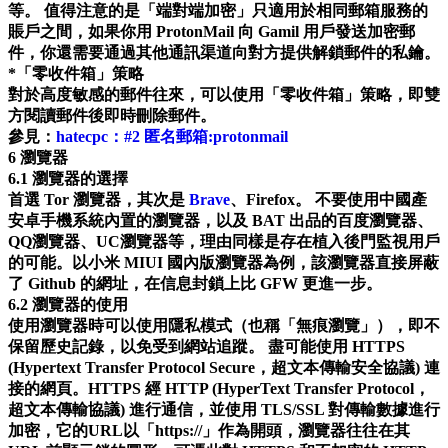
等。 值得注意的是「端對端加密」只適用於相同郵箱服務的
賬戶之間，如果你用 ProtonMail 向 Gamil 用戶發送加密郵
件，你還需要通過其他通訊渠道向對方提供解鎖郵件的私鑰。
*「零收件箱」策略
對於高度敏感的郵件往來，可以使用「零收件箱」策略，即雙
方閱讀郵件後即時刪除郵件。
參見：
hatecpc：#2 匿名郵箱:protonmail
6 瀏覽器
6.1 瀏覽器的選擇
首選 Tor 瀏覽器，其次是
Brave
、Firefox。 不要使用中國產
安卓手機系統內置的瀏覽器，以及 BAT 出品的百度瀏覽器、
QQ瀏覽器、UC瀏覽器等，理由同樣是存在植入後門監視用戶
的可能。以小米 MIUI 國內版瀏覽器為例，該瀏覽器直接屏蔽
了 Github 的網址，在信息封鎖上比 GFW 更進一步。
6.2 瀏覽器的使用
使用瀏覽器時可以使用隱私模式（也稱「無痕瀏覽」），即不
保留歷史記錄，以免受到網站追蹤。 盡可能使用 HTTPS
(Hypertext Transfer Protocol Secure，超文本傳輸安全協議) 連
接的網頁。HTTPS 經 HTTP (HyperText Transfer Protocol，
超文本傳輸協議) 進行通信，並使用 TLS/SSL 對傳輸數據進行
加密，它的URL以「https://」作為開頭，瀏覽器往往在其