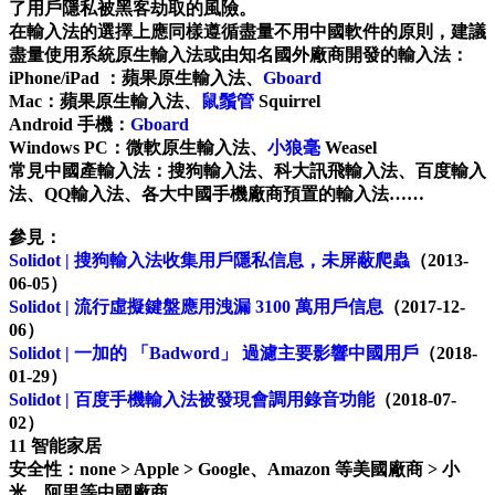
了用戶隱私被黑客劫取的風險。
在輸入法的選擇上應同樣遵循盡量不用中國軟件的原則，建議
盡量使用系統原生輸入法或由知名國外廠商開發的輸入法：
iPhone/iPad ：蘋果原生輸入法、
Gboard
Mac：蘋果原生輸入法、
鼠鬚管
Squirrel
Android 手機：
Gboard
Windows PC：微軟原生輸入法、
小狼毫
Weasel
常見中國產輸入法：搜狗輸入法、科大訊飛輸入法、百度輸入
法、QQ輸入法、各大中國手機廠商預置的輸入法……
參見：
Solidot | 搜狗輸入法收集用戶隱私信息，未屏蔽爬蟲
（2013-
06-05）
Solidot | 流行虛擬鍵盤應用洩漏 3100 萬用戶信息
（2017-12-
06）
Solidot | 一加的 「Badword」 過濾主要影響中國用戶
（2018-
01-29）
Solidot | 百度手機輸入法被發現會調用錄音功能
（2018-07-
02）
11 智能家居
安全性：none > Apple > Google、Amazon 等美國廠商 > 小
米、阿里等中國廠商