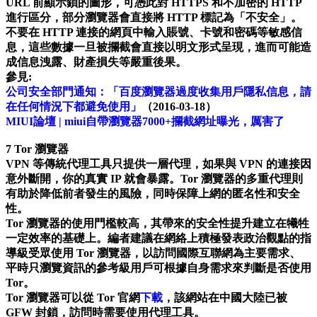
URL 前顯示鎖的圖形，可憑此對 HTTPS 和不加密的 HTTP
進行區分，部分瀏覽器會直接將 HTTP 標記為「不安全」。
不要在 HTTP 連接的網頁中輸入賬號、卡號和密碼等敏感信
息，這些數據一旦被攔截會直接以明文形式呈現，進而可能造
成信息洩露、財產損失等嚴重後果。
參見:
公司安全部門通知：「百度瀏覽器過度收集用戶隱私信息，請
在任何情況下都避免使用」
（2016-03-18）
MIUI論壇 | miui自帶瀏覽器7000+攔截網址曝光，厲害了
7 Tor 瀏覽器
VPN 等傳統代理工具只提供一層代理，如果與 VPN 的連接因
意外斷開，你的真實 IP 就會暴露。Tor 瀏覽器的多重代理則
有助於降低前者發生的風險，同時保障上網的匿名性和安全
性。
Tor 瀏覽器的使用門檻較高，其帶來的安全性提升建立在犧牲
一定效率的基礎上。編者建議在網絡上積極發表政治觀點的指
導級受眾使用 Tor 瀏覽器，以訪問國際互聯網為主要需求、
平時只瀏覽資訊的參考級用戶可根據自身需求來判斷是否使用
Tor。
Tor 瀏覽器可以從 Tor 官網
下載
，該網站在中國大陸已被
GFW 封鎖，訪問時需要使用代理工具。