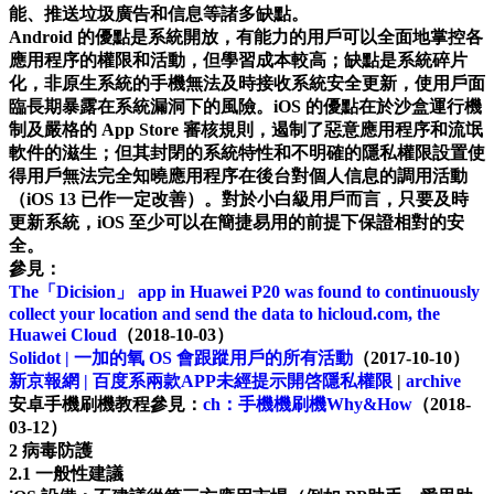
能、推送垃圾廣告和信息等諸多缺點。
Android 的優點是系統開放，有能力的用戶可以全面地掌控各
應用程序的權限和活動，但學習成本較高；缺點是系統碎片
化，非原生系統的手機無法及時接收系統安全更新，使用戶面
臨長期暴露在系統漏洞下的風險。iOS 的優點在於沙盒運行機
制及嚴格的 App Store 審核規則，遏制了惡意應用程序和流氓
軟件的滋生；但其封閉的系統特性和不明確的隱私權限設置使
得用戶無法完全知曉應用程序在後台對個人信息的調用活動
（iOS 13 已作一定改善）。對於小白級用戶而言，只要及時
更新系統，iOS 至少可以在簡捷易用的前提下保證相對的安
全。
參見：
The「Dicision」 app in Huawei P20 was found to continuously
collect your location and send the data to hicloud.com, the
Huawei Cloud
（2018-10-03）
Solidot | 一加的氧 OS 會跟蹤用戶的所有活動
（2017-10-10）
新京報網 | 百度系兩款APP未經提示開啓隱私權限
|
archive
安卓手機刷機教程參見：
ch：手機機刷機Why&How
（2018-
03-12）
2 病毒防護
2.1 一般性建議