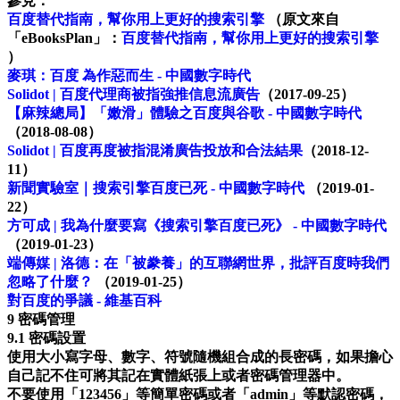
參見：
百度替代指南，幫你用上更好的搜索引擎
（原文來自
「eBooksPlan」：
百度替代指南，幫你用上更好的搜索引擎
）
麥琪：百度 為作惡而生 - 中國數字時代
Solidot | 百度代理商被指強推信息流廣告
（2017-09-25）
【麻辣總局】「嫩滑」體驗之百度與谷歌 - 中國數字時代
（2018-08-08）
Solidot | 百度再度被指混淆廣告投放和合法結果
（2018-12-
11）
新聞實驗室｜搜索引擎百度已死 - 中國數字時代
（2019-01-
22）
方可成 | 我為什麼要寫《搜索引擎百度已死》 - 中國數字時代
（2019-01-23）
端傳媒 | 洛德：在「被豢養」的互聯網世界，批評百度時我們
忽略了什麼？
（2019-01-25）
對百度的爭議 - 維基百科
9 密碼管理
9.1 密碼設置
使用大小寫字母、數字、符號隨機組合成的長密碼，如果擔心
自己記不住可將其記在實體紙張上或者密碼管理器中。
不要使用「123456」等簡單密碼或者「admin」等默認密碼，