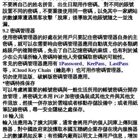
不要將自己的姓名拼音、出生日期用作密碼。 對不同的賬號
設置不同的密碼，不要重復使用同一密碼，以免其中一家網站
的數據庫遭遇黑客攻擊「脫庫」後導致其他賬號隨之一並洩
漏。
9.2 密碼管理器
使用密碼管理器的好處在於用戶只要記住密碼管理器自身的主
密碼，就可以在需要時由密碼管理器應用自動填充你的各類網
絡賬戶的複雜密碼，免去了自己記憶密碼的麻煩，也有利於減
少在公共場所輸入密碼時被他人旁窺竊取密碼的可能性。
常見的密碼管理器應用有
1Password
、
KeePass
、
LastPass
等，iCloud Key Chain（鑰匙串）也可用作密碼管理器。
切勿使用盜版、破解版密碼管理器應用。
*密碼特殊保存
可以考慮將重要的帳號密碼與一般生活所用的帳號密碼分開存
放管理，將密碼文本用 PGP 加密後偽裝成其他文件與其他文
件混放，然後一併存放於雲端或者移動存儲設備中；或者用紙
筆記錄密碼，尋一安全隱秘之處保存。
10 輸入法
輸入法應用為了擴大詞庫，通常會將用戶的個人詞庫上傳到服
務器，對中國政府來說獲取本國互聯網企業存儲在境內服務器
上的數據易如反掌；有些國內廠商以明文上傳用戶信息，增加