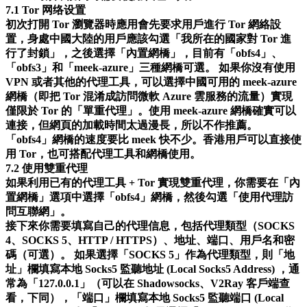
7.1 Tor 网络设置
初次打開 Tor 瀏覽器時應用會先要求用戶進行 Tor 網絡設
置，身處中國大陸的用戶應該勾選「我所在的國家對 Tor 進
行了封鎖」，之後選擇「內置網橋」，目前有「obfs4」、
「obfs3」和「meek-azure」三種網橋可選。 如果你沒有使用
VPN 或者其他的代理工具，可以選擇中國可用的 meek-azure
網橋（即把 Tor 混淆成訪問微軟 Azure 雲服務的流量）實現
僅限於 Tor 的「單重代理」。使用 meek-azure 網橋確實可以
連接，但網頁的加載時間太過漫長，所以不作推薦。
「obfs4」網橋的速度要比 meek 快不少。香港用戶可以直接使
用 Tor，也可搭配代理工具和網橋使用。
7.2 使用雙重代理
如果利用已有的代理工具 + Tor 實現雙重代理，你需要在「內
置網橋」選項中選擇「obfs4」網橋，然後勾選「使用代理訪
問互聯網」。
接下來你需要填寫自己的代理信息，包括代理類型（SOCKS
4、SOCKS 5、HTTP / HTTPS）、地址、端口、用戶名和密
碼（可選）。 如果選擇「SOCKS 5」作為代理類型，則「地
址」欄填寫本地 Socks5 監聽地址 (Local Socks5 Address) ，通
常為「127.0.0.1」（可以在 Shadowsocks、V2Ray 客戶端查
看，下同），「端口」欄填寫本地 Socks5 監聽端口 (Local