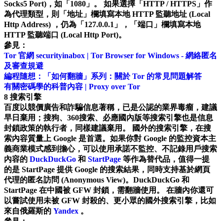
Socks5 Port)，如「1080」。 如果選擇「HTTP / HTTPS」作
為代理類型，則「地址」欄填寫本地 HTTP 監聽地址 (Local
Http Address) ，仍為「127.0.0.1」，「端口」欄填寫本地
HTTP 監聽端口 (Local Http Port)。
參見：
Tor 官網
securityinabox | Tor Browser for Windows - 網絡匿名
及審查規避
編程隨想：「如何翻牆」系列：關於 Tor 的常見問題解答
有關密碼學的科普內容 | Proxy over Tor
8 搜索引擎
百度以競價廣告和詐騙信息著稱，已是公認的業界毒瘤，建議
早日棄用；搜狗、360搜索、必應國內版等搜索引擎也是信息
封鎖政策的執行者，同樣建議棄用。 國外的搜索引擎，在搜
索內容質量上 Google 是首選。如果你對 Google 的監控資本主
義商業模式感到擔心，可以使用承諾不監控、不記錄用戶搜索
內容的
DuckDuckGo
和
StartPage
等作為替代品，值得一提
的是 StartPage 提供 Google 的搜索結果，同時支持基於網頁
代理的匿名訪問 (Anonymous View)。DuckDuckGo 和
StartPage 在中國被 GFW 封鎖，需翻牆使用。 在牆內你還可
以嘗試使用未被 GFW 封殺的、更小眾的國外搜索引擎，比如
來自俄羅斯的
Yandex
。