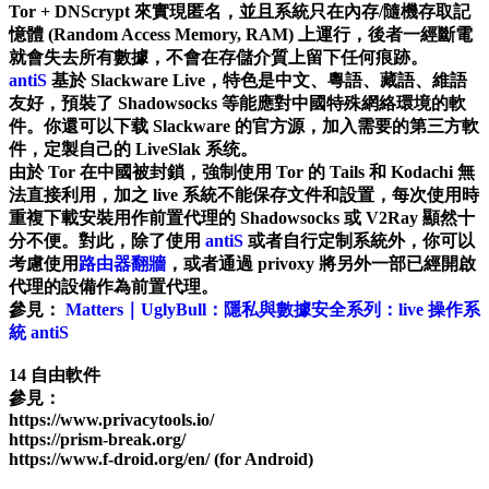
Tor + DNScrypt 來實現匿名，並且系統只在內存/隨機存取記
憶體 (Random Access Memory, RAM) 上運行，後者一經斷電
就會失去所有數據，不會在存儲介質上留下任何痕跡。
antiS
基於 Slackware Live，特色是中文、粵語、藏語、維語
友好，預裝了 Shadowsocks 等能應對中國特殊網絡環境的軟
件。你還可以下载 Slackware 的官方源，加入需要的第三方軟
件，定製自己的 LiveSlak 系统。
由於 Tor 在中國被封鎖，強制使用 Tor 的 Tails 和 Kodachi 無
法直接利用，加之 live 系統不能保存文件和設置，每次使用時
重複下載安裝用作前置代理的 Shadowsocks 或 V2Ray 顯然十
分不便。對此，除了使用
antiS
或者自行定制系統外，你可以
考慮使用
路由器翻牆
，或者通過 privoxy 將另外一部已經開啟
代理的設備作為前置代理。
參見：
Matters｜UglyBull：隱私與數據安全系列：live 操作系
統 antiS
14 自由軟件
參見：
https://www.privacytools.io/
https://prism-break.org/
https://www.f-droid.org/en/ (for Android)