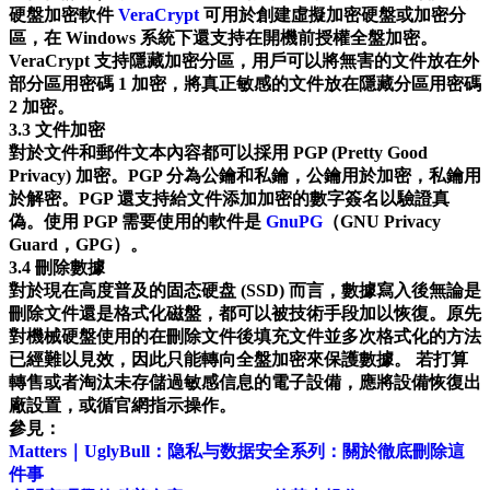
硬盤加密軟件
VeraCrypt
可用於創建虛擬加密硬盤或加密分
區，在 Windows 系統下還支持在開機前授權全盤加密。
VeraCrypt 支持隱藏加密分區，用戶可以將無害的文件放在外
部分區用密碼 1 加密，將真正敏感的文件放在隱藏分區用密碼
2 加密。
3.3 文件加密
對於文件和郵件文本內容都可以採用 PGP (Pretty Good
Privacy) 加密。PGP 分為公鑰和私鑰，公鑰用於加密，私鑰用
於解密。PGP 還支持給文件添加加密的數字簽名以驗證真
偽。使用 PGP 需要使用的軟件是
GnuPG
（GNU Privacy
Guard，GPG）。
3.4 刪除數據
對於現在高度普及的固态硬盘 (SSD) 而言，數據寫入後無論是
刪除文件還是格式化磁盤，都可以被技術手段加以恢復。原先
對機械硬盤使用的在刪除文件後填充文件並多次格式化的方法
已經難以見效，因此只能轉向全盤加密來保護數據。 若打算
轉售或者淘汰未存儲過敏感信息的電子設備，應將設備恢復出
廠設置，或循官網指示操作。
參見：
Matters｜UglyBull：隐私与数据安全系列：關於徹底刪除這
件事