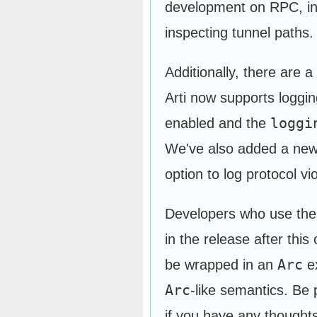
development on RPC, in
inspecting tunnel paths.
Additionally, there are 
Arti now supports loggi
loggi
enabled and the
We've also added a ne
option to log protocol vi
Developers who use th
in the release after thi
Arc
be wrapped in an
ex
Arc
-like semantics. Be 
if you have any thoughts