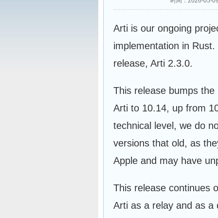
时间：2026-05-
Arti is our ongoing proj
implementation in Rust.
release, Arti 2.3.0.
This release bumps th
Arti to 10.14, up from 1
technical level, we do
versions that old, as th
Apple and may have unp
This release continues 
Arti as a relay and as a 