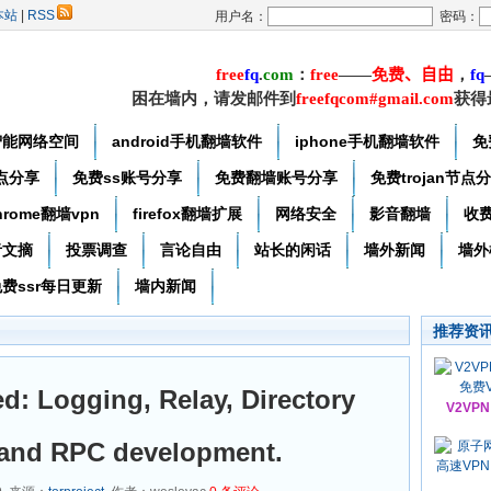
本站
|
RSS
用户名：
密码：
free
f
q
.
com
：
free
——
免费
、自由
，
f
q
困在墙内，请发邮件到
freefqcom#gmail.com
获得
智能网络空间
android手机翻墙软件
iphone手机翻墙软件
免
节点分享
免费ss账号分享
免费翻墙账号分享
免费trojan节点
hrome翻墙vpn
firefox翻墙扩展
网络安全
影音翻墙
收
者文摘
投票调查
言论自由
站长的闲话
墙外新闻
墙外
费ssr每日更新
墙内新闻
推荐资
sed: Logging, Relay, Directory
V2VP
, and RPC development.