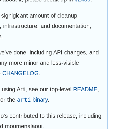
a signigicant amount of cleanup,
, infrastructure, and documentation,
s.
 we've done, including API changes, and
any more minor and less-visible
e
CHANGELOG
.
using Arti, see our top-level
README
,
arti
for the
binary
.
s contributed to this release, including
and moumenalaoui.