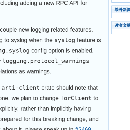
cluding adding a new RPC API for
墙外新
读者文
a couple new logging related features.
syslog
ng to syslog when the
feature is
ng.syslog
config option is enabled.
logging.protocol_warnings
w
olations as warnings.
arti-client
e
crate should note that
TorClient
s one, we plan to change
to
plicitly, rather than implicitly having
prepared for this breaking change, and
 about it, please speak up in
#2469
.