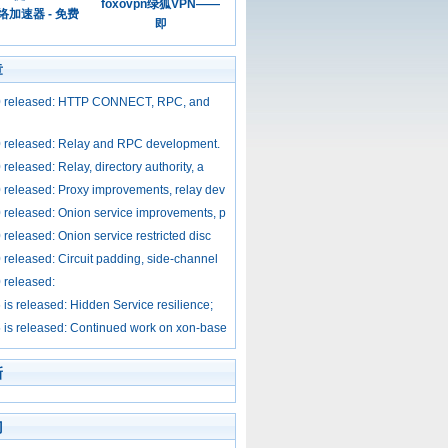
foxovpn绿狐VPN——
加速器 - 免费
即
章
2.0 released: HTTP CONNECT, RPC, and
.0 released: Relay and RPC development.
0 released: Relay, directory authority, a
.0 released: Proxy improvements, relay dev
.0 released: Onion service improvements, p
0 released: Onion service restricted disc
.0 released: Circuit padding, side-channel
0 released:
6 is released: Hidden Service resilience;
.5 is released: Continued work on xon-base
新
门