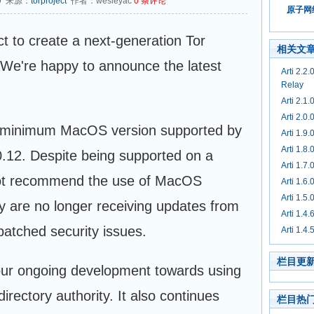
09 来源：
torproject
作者：wesleyac
0
条评论
原子网络
ect to create a next-generation Tor
相关文
 We're happy to announce the latest
Arti 2.
Relay
Arti 2.1
Arti 2.0.
e minimum MacOS version supported by
Arti 1.9
Arti 1.8
0.12. Despite being supported on a
Arti 1.7.
 not recommend the use of MacOS
Arti 1.6
Arti 1.5.
ey are no longer receiving updates from
Arti 1.4.
atched security issues.
Arti 1.4
栏目更
our ongoing development towards using
directory authority. It also continues
栏目热