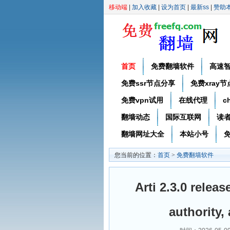
移动端
|
加入收藏
|
设为首页
|
最新ss
|
赞助
首页
免费翻墙软件
高速
免费ssr节点分享
免费xray
免费vpn试用
在线代理
c
翻墙动态
国际互联网
读
翻墙网址大全
本站小号
免
您当前的位置：
首页
>
免费翻墙软件
Arti 2.3.0 relea
authority