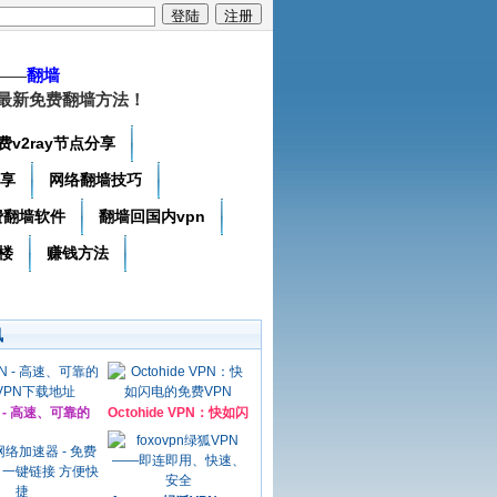
——
翻墙
最新免费翻墙方法！
费v2ray节点分享
分享
网络翻墙技巧
费翻墙软件
翻墙回国内vpn
楼
赚钱方法
讯
N - 高速、可靠的
Octohide VPN：快如闪