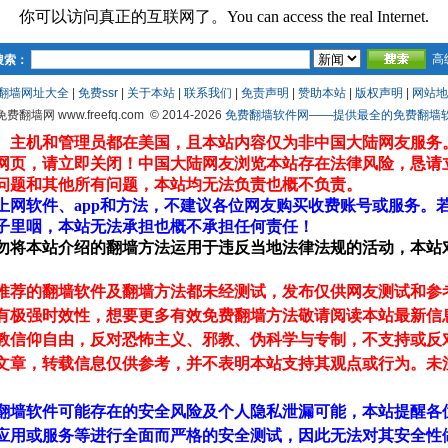
你可以访问真正的互联网了。You can access the real Internet.
高
搜索：
翻墙网址大全
|
免费ssr
|
关于本站
|
联系我们
|
免责声明
|
赞助本站
|
版权声明
|
网站地
 免费翻墙网 www.freefq.com
© 2014-2026
免费翻墙软件网——提供最全的免费翻墙软件fr
、主机和管理员都在美国，且本站内容仅为非中国大陆网友服务
网页，请立即关闭！中国大陆网友浏览本站存在法律风险，恳请
问题和其他所有问题，本站均无法负责也概不负责。
上网软件、app和方法，不建议各位网友购买收费账号或服务。
子里咽，本站无法承担也概不承担任何责任！
勿将本站介绍的翻墙方法运用于违反当地法律法规的活动，本站
推荐的翻墙软件及翻墙方法都未经测试，发布仅供网友测试和参
有极强时效性，想要更多有效免费翻墙方法敬请阅读本站最新信
教信仰自由，反对恐怖主义、邪教、伪科学与专制，不支持或反
文章，转载信息仅供参考，并不表明本站支持其观点或行为。未
翻墙软件可能存在的安全风险及个人隐私泄漏可能，本站提醒各
应用或服务等进行全面而严格的安全测试，因此无法对其安全性