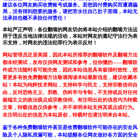
建议各位网友购买收费账号或服务。若您因付费购买而遭遇骗
局，没有得到想要的服务，请把苦水往自己肚子里咽，本站无
法承担也概不承担任何责任！
本站严正声明：各位翻墙的网友切勿将本站介绍的翻墙方法运
用于违反当地法律法规的活动，本站对网友的遵纪守法行为表
示支持，对网友的违法犯罪行为表示反对！
网站管理员定居美国，因此本站所推荐的翻墙软件及翻墙方法
都未经测试，发布仅供网友测试和参考，但你懂的——翻墙软
件或方法随时有可能失效，因此本站信息具有极强时效性，想
要更多有效免费翻墙方法敬请阅读本站最新信息，建议收藏本
站！
本站为纯粹技术网站，支持科学与民主，支持宗教信仰自
由，反对恐怖主义、邪教、伪科学与专制，不支持或反对任何
极端主义的政治观点或宗教信仰。有注明出处的信息均为转载
文章，转载信息仅供参考，并不表明本站支持其观点或行为。
未注明出处的信息为本站原创，转载时也请注明来自本站。
鉴于各种免费翻墙软件甚至是收费翻墙软件可能存在的安全风
险及个人隐私泄漏可能，本站提醒各位网友做好各方面的安全