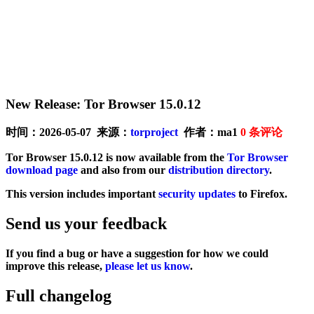
New Release: Tor Browser 15.0.12
时间：2026-05-07 来源：
torproject
作者：ma1
0
条评论
Tor Browser 15.0.12 is now available from the
Tor Browser
download page
and also from our
distribution directory
.
This version includes important
security updates
to Firefox.
Send us your feedback
If you find a bug or have a suggestion for how we could
improve this release,
please let us know
.
Full changelog