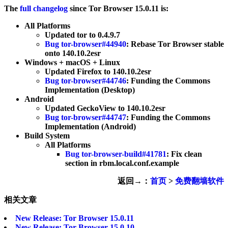
The
full changelog
since Tor Browser 15.0.11 is:
All Platforms
Updated tor to 0.4.9.7
Bug tor-browser#44940
: Rebase Tor Browser stable
onto 140.10.2esr
Windows + macOS + Linux
Updated Firefox to 140.10.2esr
Bug tor-browser#44746
: Funding the Commons
Implementation (Desktop)
Android
Updated GeckoView to 140.10.2esr
Bug tor-browser#44747
: Funding the Commons
Implementation (Android)
Build System
All Platforms
Bug tor-browser-build#41781
: Fix clean
section in rbm.local.conf.example
返回→：
首页
>
免费翻墙软件
相关文章
New Release: Tor Browser 15.0.11
New Release: Tor Browser 15.0.10