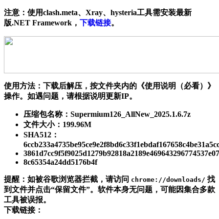
注意
：使用clash.meta、Xray、hysteria工具需安装最新
版.NET Framework，
下载链接
。
使用方法
：下载后解压，按文件夹内的《使用说明（必看）》
操作。如遇问题，请根据说明更新IP。
压缩包名称：Supermium126_AllNew_2025.1.6.7z
文件大小：199.96M
SHA512：
6ccb233a4735be95ce9e2f8bd6c33f1ebdaf167658c4be31a5c
3861d7cc9f5f9025d1279b92818a2189e469643296774537e0
8c65354a24dd5176b4f
提醒
：如被谷歌浏览器拦截，请访问
找
chrome://downloads/
到文件并点击“保留文件”。软件本身无问题，可能因集合多款
工具被误报。
下载链接
：