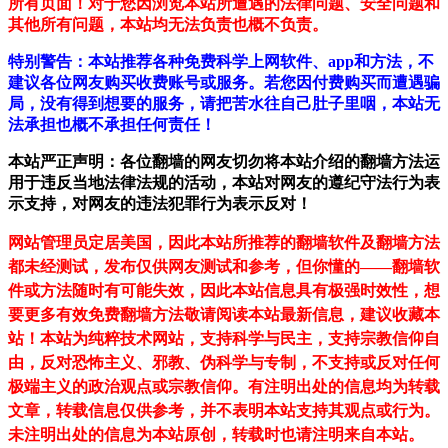
所有页面！对于您因浏览本站所遭遇的法律问题、安全问题和
其他所有问题，本站均无法负责也概不负责。
特别警告：本站推荐各种免费科学上网软件、app和方法，不
建议各位网友购买收费账号或服务。若您因付费购买而遭遇骗
局，没有得到想要的服务，请把苦水往自己肚子里咽，本站无
法承担也概不承担任何责任！
本站严正声明：各位翻墙的网友切勿将本站介绍的翻墙方法运
用于违反当地法律法规的活动，本站对网友的遵纪守法行为表
示支持，对网友的违法犯罪行为表示反对！
网站管理员定居美国，因此本站所推荐的翻墙软件及翻墙方法
都未经测试，发布仅供网友测试和参考，但你懂的——翻墙软
件或方法随时有可能失效，因此本站信息具有极强时效性，想
要更多有效免费翻墙方法敬请阅读本站最新信息，建议收藏本
站！
本站为纯粹技术网站，支持科学与民主，支持宗教信仰自
由，反对恐怖主义、邪教、伪科学与专制，不支持或反对任何
极端主义的政治观点或宗教信仰。有注明出处的信息均为转载
文章，转载信息仅供参考，并不表明本站支持其观点或行为。
未注明出处的信息为本站原创，转载时也请注明来自本站。