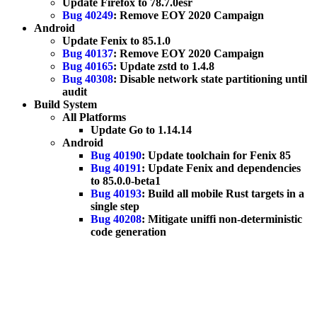
Update Firefox to 78.7.0esr
Bug 40249
: Remove EOY 2020 Campaign
Android
Update Fenix to 85.1.0
Bug 40137
: Remove EOY 2020 Campaign
Bug 40165
: Update zstd to 1.4.8
Bug 40308
: Disable network state partitioning until
audit
Build System
All Platforms
Update Go to 1.14.14
Android
Bug 40190
: Update toolchain for Fenix 85
Bug 40191
: Update Fenix and dependencies
to 85.0.0-beta1
Bug 40193
: Build all mobile Rust targets in a
single step
Bug 40208
: Mitigate uniffi non-deterministic
code generation