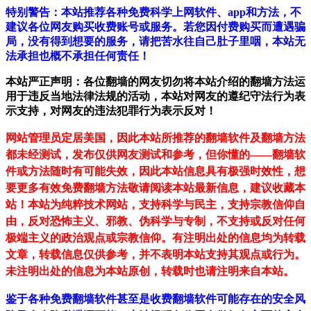
特别警告：本站推荐各种免费科学上网软件、app和方法，不
建议各位网友购买收费账号或服务。若您因付费购买而遭遇骗
局，没有得到想要的服务，请把苦水往自己肚子里咽，本站无
法承担也概不承担任何责任！
本站严正声明：各位翻墙的网友切勿将本站介绍的翻墙方法运
用于违反当地法律法规的活动，本站对网友的遵纪守法行为表
示支持，对网友的违法犯罪行为表示反对！
网站管理员定居美国，因此本站所推荐的翻墙软件及翻墙方法
都未经测试，发布仅供网友测试和参考，但你懂的——翻墙软
件或方法随时有可能失效，因此本站信息具有极强时效性，想
要更多有效免费翻墙方法敬请阅读本站最新信息，建议收藏本
站！
本站为纯粹技术网站，支持科学与民主，支持宗教信仰自
由，反对恐怖主义、邪教、伪科学与专制，不支持或反对任何
极端主义的政治观点或宗教信仰。有注明出处的信息均为转载
文章，转载信息仅供参考，并不表明本站支持其观点或行为。
未注明出处的信息为本站原创，转载时也请注明来自本站。
鉴于各种免费翻墙软件甚至是收费翻墙软件可能存在的安全风