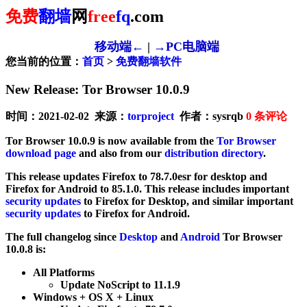
免费
翻墙
网
free
fq
.com
移动端←
|
→PC电脑端
您当前的位置：
首页
>
免费翻墙软件
New Release: Tor Browser 10.0.9
时间：2021-02-02 来源：
torproject
作者：sysrqb
0
条评论
Tor Browser 10.0.9 is now available from the
Tor Browser
download page
and also from our
distribution directory
.
This release updates Firefox to 78.7.0esr for desktop and
Firefox for Android to 85.1.0. This release includes important
security updates
to Firefox for Desktop, and similar important
security updates
to Firefox for Android.
The full changelog since
Desktop
and
Android
Tor Browser
10.0.8 is:
All Platforms
Update NoScript to 11.1.9
Windows + OS X + Linux