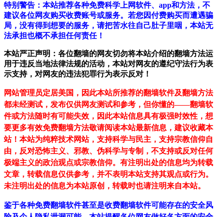
特别警告：本站推荐各种免费科学上网软件、app和方法，不
建议各位网友购买收费账号或服务。若您因付费购买而遭遇骗
局，没有得到想要的服务，请把苦水往自己肚子里咽，本站无
法承担也概不承担任何责任！
本站严正声明：各位翻墙的网友切勿将本站介绍的翻墙方法运
用于违反当地法律法规的活动，本站对网友的遵纪守法行为表
示支持，对网友的违法犯罪行为表示反对！
网站管理员定居美国，因此本站所推荐的翻墙软件及翻墙方法
都未经测试，发布仅供网友测试和参考，但你懂的——翻墙软
件或方法随时有可能失效，因此本站信息具有极强时效性，想
要更多有效免费翻墙方法敬请阅读本站最新信息，建议收藏本
站！
本站为纯粹技术网站，支持科学与民主，支持宗教信仰自
由，反对恐怖主义、邪教、伪科学与专制，不支持或反对任何
极端主义的政治观点或宗教信仰。有注明出处的信息均为转载
文章，转载信息仅供参考，并不表明本站支持其观点或行为。
未注明出处的信息为本站原创，转载时也请注明来自本站。
鉴于各种免费翻墙软件甚至是收费翻墙软件可能存在的安全风
险及个人隐私泄漏可能，本站提醒各位网友做好各方面的安全