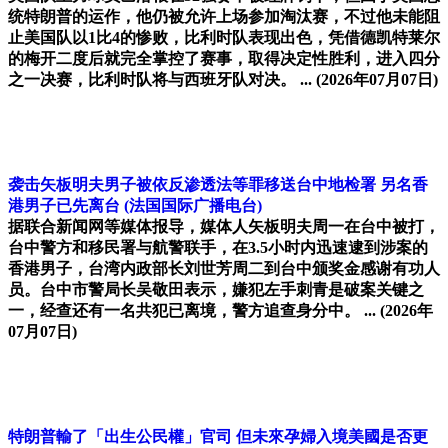
统特朗普的运作，他仍被允许上场参加淘汰赛，不过他未能阻
止美国队以1比4的惨败，比利时队表现出色，凭借德凯特莱尔
的梅开二度后就完全掌控了赛事，取得决定性胜利，进入四分
之一决赛，比利时队将与西班牙队对决。 ...
(2026年07月07日)
袭击矢板明夫男子被依反渗透法等罪移送台中地检署 另名香
港男子已先离台
(法国国际广播电台)
据联合新闻网等媒体报导，媒体人矢板明夫周一在台中被打，
台中警方和移民署与航警联手，在3.5小时内迅速逮到涉案的
香港男子，台湾内政部长刘世芳周二到台中颁奖金感谢有功人
员。台中市警局长吴敬田表示，嫌犯左手刺青是破案关键之
一，经查还有一名共犯已离境，警方追查身分中。 ...
(2026年
07月07日)
特朗普輸了「出生公民權」官司 但未來孕婦入境美國是否更