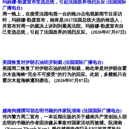
玛丽娜·勒庞宣布竞选总统，引起法国政界强烈反应
(法国国际
广播电台)
周一晚上，在接受法国电视一台的晚20点电视新闻节目采访
时，玛丽娜·勒庞宣布，她将是2027法国总统大选的候选人，
并宣布对周一的裁决上诉到到最高法院。玛丽娜·勒庞宣布自
己竞选总统，引起了法国政界的强烈反应。
(2026年07月07日)
美国恢复对伊朗石油经济制裁
(法国国际广播电台)
美国周二恢复了对伊朗石油的经济制裁，称此举是对伊朗在霍
尔木兹海峡“完全不可接受”的行为的回应。此前，多艘船只在
霍尔木兹海峡遭到袭击。
(2026年07月07日)
越南拘捕撰写胡志明书籍的作家阮清南
(法国国际广播电台)
河内警方周二宣布，一本近期出版的关于越南共产党创始人胡
志明的书籍的作者因涉嫌从事敌对国家活动而被捕。阮清南
（Nguyen Thanh Nam）曾任越南电信巨头FPT的首席执行