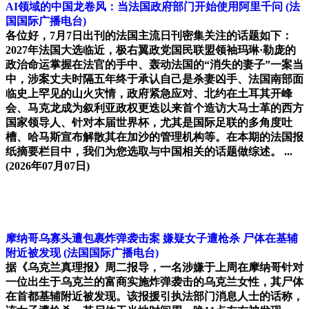
AI领域的中国龙卷风：当法国政府部门开始使用阿里千问
(法
国国际广播电台)
各位好，7月7日出刊的法国主流日刊密集关注的话题如下：
2027年法国大选临近，极右翼政党国民联盟领袖玛琳·勒庞的
政治命运掌握在法官的手中、轰动法国的“消失的妻子”一案当
中，涉案丈夫时隔五年终于承认自己是杀妻凶手、法国南部面
临史上罕见的山火灾情，政府紧急应对、北约在土耳其开峰
会、马克龙成为叙利亚政权更迭以来首个造访大马士革的西方
国家领导人、针对本届世界杯，尤其是国际足联的多角度吐
槽、哈马斯宣布解散其在加沙的管理机构等。在本期的法国报
纸摘要栏目中，我们为您选取与中国相关的话题做综述。 ...
(2026年07月07日)
摩纳哥乌寡头遭包裹炸弹袭击案 嫌疑女子遭枪杀 尸体在基辅
附近被发现
(法国国际广播电台)
据《乌克兰真理报》周二报导，一名涉嫌于上周在摩纳哥针对
一位出生于乌克兰的富商实施炸弹袭击的乌克兰女性，其尸体
在首都基辅附近被发现。该报援引执法部门消息人士的话称，