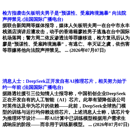
检方指袭击矢板明夫男子是“预谋性、受雇跨境施暴” 向法院
声押禁见
(法国国际广播电台)
据联合新闻网等媒体报导，媒体人矢板明夫周一在台中市永丰
栈酒店演讲后遭攻击，动手的香港籍廖姓男子逃逸在台中国际
机场落网；警方周二依反渗透法等罪嫌移送，检方复讯后认为
廖是“预谋性、受雇跨境施暴”，有逃亡、串灭证之虞，依伤害
等罪嫌将他向法院声押禁见。 ...
(2026年07月07日)
消息人士：DeepSeek正开发自有AI推理芯片，相关努力始于
约一年前
(法国国际广播电台)
据路透社援引三位知情人士报导称，中国初创企业DeepSeek
正在开发自有的人工智能（AI）芯片。此举有望降低该公司
对英伟达及华为芯片的依赖——此前，DeepSeek全球热门模
型的训练与运行均仰赖这些芯片。上述消息人士称，该芯片专
为推理环节设计——即AI计算中已训练模型根据用户需求生
成响应的阶段——而非用于训练新模型。 ...
(2026年07月07日)