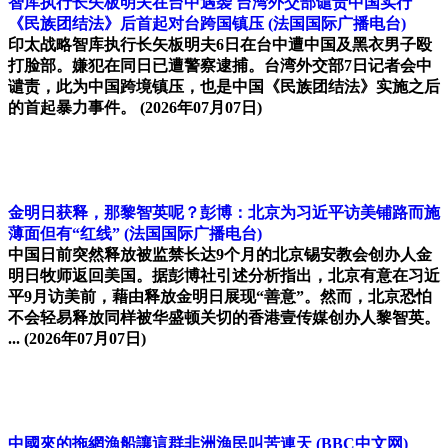
智库执行长矢板明夫在台中遇袭 台湾外交部谴责中国实行
《民族团结法》后首起对台跨国镇压
(法国国际广播电台)
印太战略智库执行长矢板明夫6日在台中遭中国及黑衣男子殴
打脸部。嫌犯在同日已遭警察逮捕。台湾外交部7日记者会中
谴责，此为中国跨境镇压，也是中国《民族团结法》实施之后
的首起暴力事件。
(2026年07月07日)
金明日获释，那黎智英呢？彭博：北京为习近平访美铺路而施
薄面但有“红线”
(法国国际广播电台)
中国日前突然释放被监禁长达9个月的北京锡安教会创办人金
明日牧师返回美国。据彭博社引述分析指出，北京有意在习近
平9月访美前，藉由释放金明日展现“善意”。然而，北京恐怕
不会轻易释放同样被华盛顿关切的香港壹传媒创办人黎智英。
...
(2026年07月07日)
中國來的拖網漁船讓這群非洲漁民叫苦連天
(BBC中文网)