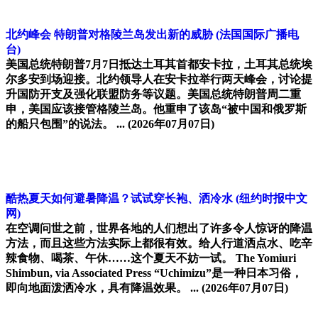
北约峰会 特朗普对格陵兰岛发出新的威胁
(法国国际广播电
台)
美国总统特朗普7月7日抵达土耳其首都安卡拉，土耳其总统埃
尔多安到场迎接。北约领导人在安卡拉举行两天峰会，讨论提
升国防开支及强化联盟防务等议题。美国总统特朗普周二重
申，美国应该接管格陵兰岛。他重申了该岛“被中国和俄罗斯
的船只包围”的说法。 ...
(2026年07月07日)
酷热夏天如何避暑降温？试试穿长袍、洒冷水
(纽约时报中文
网)
在空调问世之前，世界各地的人们想出了许多令人惊讶的降温
方法，而且这些方法实际上都很有效。给人行道洒点水、吃辛
辣食物、喝茶、午休……这个夏天不妨一试。 The Yomiuri
Shimbun, via Associated Press “Uchimizu”是一种日本习俗，
即向地面泼洒冷水，具有降温效果。 ...
(2026年07月07日)