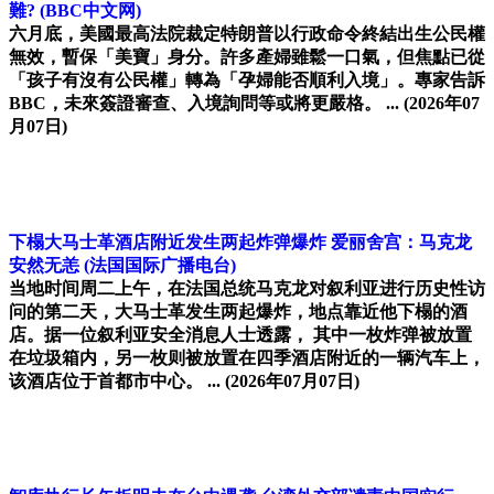
難?
(BBC中文网)
六月底，美國最高法院裁定特朗普以行政命令終結出生公民權
無效，暫保「美寶」身分。許多產婦雖鬆一口氣，但焦點已從
「孩子有沒有公民權」轉為「孕婦能否順利入境」。專家告訴
BBC，未來簽證審查、入境詢問等或將更嚴格。 ...
(2026年07
月07日)
下榻大马士革酒店附近发生两起炸弹爆炸 爱丽舍宫：马克龙
安然无恙
(法国国际广播电台)
当地时间周二上午，在法国总统马克龙对叙利亚进行历史性访
问的第二天，大马士革发生两起爆炸，地点靠近他下榻的酒
店。据一位叙利亚安全消息人士透露， 其中一枚炸弹被放置
在垃圾箱内，另一枚则被放置在四季酒店附近的一辆汽车上，
该酒店位于首都市中心。 ...
(2026年07月07日)