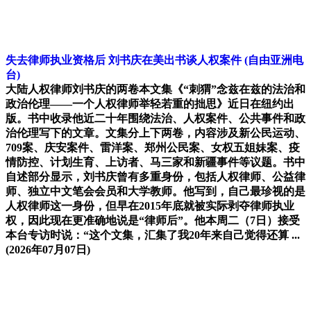
失去律师执业资格后 刘书庆在美出书谈人权案件
(自由亚洲电
台)
大陆人权律师刘书庆的两卷本文集《“刺猬”念兹在兹的法治和
政治伦理——一个人权律师举轻若重的拙思》近日在纽约出
版。书中收录他近二十年围绕法治、人权案件、公共事件和政
治伦理写下的文章。文集分上下两卷，内容涉及新公民运动、
709案、庆安案件、雷洋案、郑州公民案、女权五姐妹案、疫
情防控、计划生育、上访者、马三家和新疆事件等议题。书中
自述部分显示，刘书庆曾有多重身份，包括人权律师、公益律
师、独立中文笔会会员和大学教师。他写到，自己最珍视的是
人权律师这一身份，但早在2015年底就被实际剥夺律师执业
权，因此现在更准确地说是“律师后”。他本周二（7日）接受
本台专访时说：“这个文集，汇集了我20年来自己觉得还算 ...
(2026年07月07日)