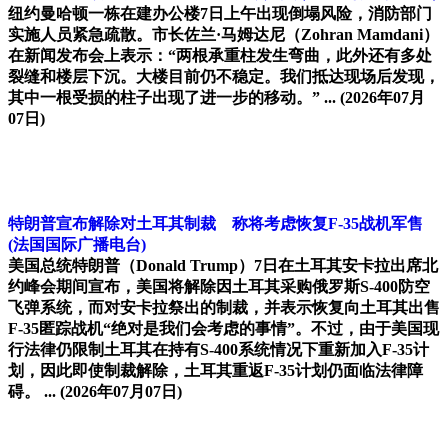
纽约曼哈顿一栋在建办公楼7日上午出现倒塌风险，消防部门
实施人员紧急疏散。市长佐兰·马姆达尼（Zohran Mamdani）
在新闻发布会上表示：“两根承重柱发生弯曲，此外还有多处
裂缝和楼层下沉。大楼目前仍不稳定。我们抵达现场后发现，
其中一根受损的柱子出现了进一步的移动。” ...
(2026年07月
07日)
特朗普宣布解除对土耳其制裁 称将考虑恢复F-35战机军售
(法国国际广播电台)
美国总统特朗普（Donald Trump）7日在土耳其安卡拉出席北
约峰会期间宣布，美国将解除因土耳其采购俄罗斯S-400防空
飞弹系统，而对安卡拉祭出的制裁，并表示恢复向土耳其出售
F-35匿踪战机“绝对是我们会考虑的事情”。不过，由于美国现
行法律仍限制土耳其在持有S-400系统情况下重新加入F-35计
划，因此即使制裁解除，土耳其重返F-35计划仍面临法律障
碍。 ...
(2026年07月07日)