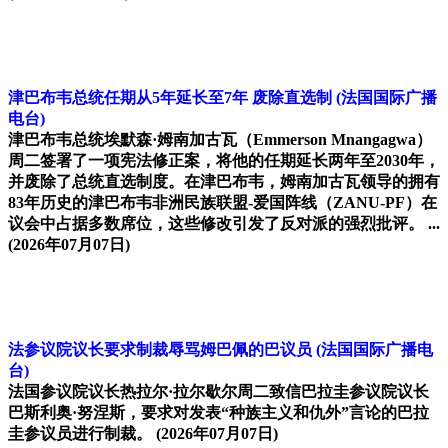
津巴布韦总统任期从5年延长至7年 废除直选制
(法国国际广播
电台)
津巴布韦总统埃默森·姆南加古瓦（Emmerson Mnangagwa）
周二签署了一项宪法修正案，将他的任期延长两年至2030年，
并废除了总统直选制度。在津巴布韦，姆南加古瓦领导的拥有
83年历史的津巴布韦非洲民族联盟-爱国阵线（ZANU-PF）在
议会中占据多数席位，这些修改引发了反对派的强烈批评。 ...
(2026年07月07日)
法参议院议长要求制裁辱骂姆巴佩的巴议员
(法国国际广播电
台)
法国参议院议长热拉尔·拉尔歇尔周二致信巴拉圭参议院议长
巴斯利奥·努涅斯，要求对发表“种族主义和仇外”言论的巴拉
圭参议员进行制裁。
(2026年07月07日)