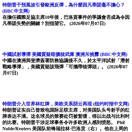
特朗普干預風波引發歐洲反彈，為什麼因凡蒂諾毫不擔心？
(BBC中文网)
在擔任國際足協主席10年後，巴洛貢事件的爭議會否成為令因
凡蒂諾失勢的關鍵？別指望它。
(2026年07月07日)
中國試射導彈 美國質疑暗擴核武庫 澳洲斥挑釁
(BBC中文网)
中國在澳洲與斐濟簽署防務協議後不久，於太平洋試射「潛射
戰略導彈」，美國質疑該飛彈「可攜帶核彈頭」。
(2026年07
月07日)
特朗普介入世界杯红牌，美欧关系阴云再现
(纽约时报中文网)
特朗普证实自己曾致电国际足联主席，对美国队头号射手的红
牌表达不满。这名球员的禁赛处罚被暂缓，得以出战与比利时
的比赛。特朗普干涉足球事务令许多欧洲人感到愤怒。 Phil
Noble/Reuters 美国队前锋福拉林·巴洛贡（右）。他在上周的