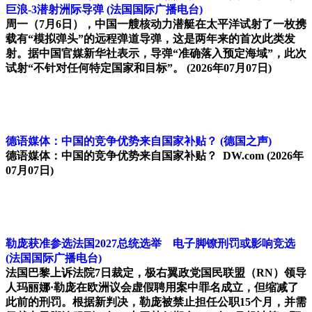
巨浪-3潜射洲际导弹
(法国国际广播电台)
周一（7月6日），中国一艘核动力潜艇在太平洋试射了一枚携
载有“模拟弹头”的远程弹道导弹，这是两年来的首次此类发
射。据中国官媒新华社表示，导弹“准确落入预定海域”，此次
试射“不针对任何特定国家和目标”。
(2026年07月07日)
德语媒体：中国的竞争优势来自国家补贴？
(德国之声)
德语媒体：中国的竞争优势来自国家补贴？ DW.com
(2026年
07月07日)
勒庞获准参选法国2027总统选举 电子脚镣刑罚或影响竞选
(法国国际广播电台)
法国巴黎上诉法院7日裁定，极右翼政党国民联盟（RN）领导
人玛丽娜·勒庞在欧洲议会虚假聘用案中罪名成立，但缩减了
此前的刑罚。根据新判决，勒庞被禁止担任公职15个月，并需