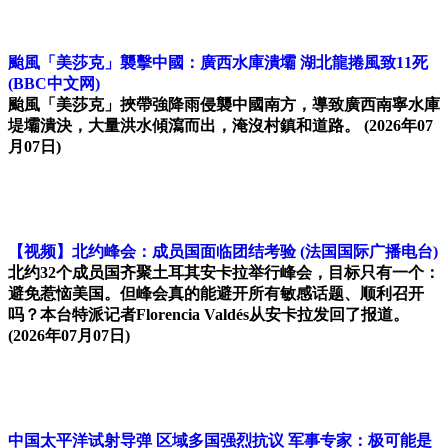
颱風「美莎克」襲擊中國：廣西水庫潰壩 湖北龍捲風致11死
(BBC中文网)
颱風「美莎克」挾帶強降雨侵襲中國南方，導致廣西南寧水庫
堤壩潰決，大量洪水傾瀉而出，淹沒村鎮和道路。
(2026年07
月07日)
【视频】北约峰会：成员国面临团结考验
(法国国际广播电台)
北约32个成员国齐聚土耳其安卡拉举行峰会，目标只有一个：
避免惹恼美国。但峰会真的能避开所有敏感话题、顺利召开
吗？本台特派记者Florencia Valdés从安卡拉发回了报道。
(2026年07月07日)
中国太平洋试射导弹 区域多国强烈抗议 军事专家：极可能是