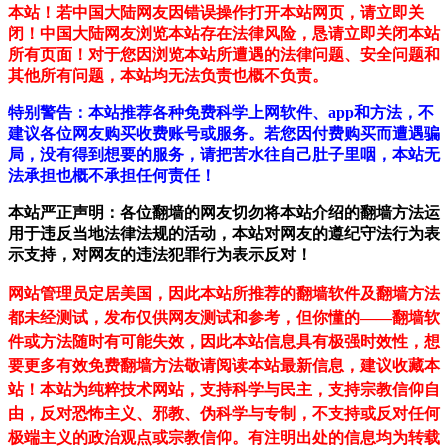
本站！若中国大陆网友因错误操作打开本站网页，请立即关
闭！中国大陆网友浏览本站存在法律风险，恳请立即关闭本站
所有页面！对于您因浏览本站所遭遇的法律问题、安全问题和
其他所有问题，本站均无法负责也概不负责。
特别警告：本站推荐各种免费科学上网软件、app和方法，不
建议各位网友购买收费账号或服务。若您因付费购买而遭遇骗
局，没有得到想要的服务，请把苦水往自己肚子里咽，本站无
法承担也概不承担任何责任！
本站严正声明：各位翻墙的网友切勿将本站介绍的翻墙方法运
用于违反当地法律法规的活动，本站对网友的遵纪守法行为表
示支持，对网友的违法犯罪行为表示反对！
网站管理员定居美国，因此本站所推荐的翻墙软件及翻墙方法
都未经测试，发布仅供网友测试和参考，但你懂的——翻墙软
件或方法随时有可能失效，因此本站信息具有极强时效性，想
要更多有效免费翻墙方法敬请阅读本站最新信息，建议收藏本
站！
本站为纯粹技术网站，支持科学与民主，支持宗教信仰自
由，反对恐怖主义、邪教、伪科学与专制，不支持或反对任何
极端主义的政治观点或宗教信仰。有注明出处的信息均为转载