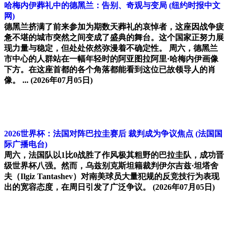
哈梅内伊葬礼中的德黑兰：告别、奇观与变局
(纽约时报中文
网)
德黑兰挤满了前来参加为期数天葬礼的哀悼者，这座因战争疲
惫不堪的城市突然之间变成了盛典的舞台。这个国家正努力展
现力量与稳定，但处处依然弥漫着不确定性。 周六，德黑兰
市中心的人群站在一幅年轻时的阿亚图拉阿里·哈梅内伊画像
下方。在这座首都的各个角落都能看到这位已故领导人的肖
像。 ...
(2026年07月05日)
2026世界杯：法国对阵巴拉圭赛后 裁判成为争议焦点
(法国国
际广播电台)
周六，法国队以1比0战胜了作风极其粗野的巴拉圭队，成功晋
级世界杯八强。然而，乌兹别克斯坦籍裁判伊尔吉兹·坦塔舍
夫（Ilgiz Tantashev）对南美球员大量犯规的反竞技行为表现
出的宽容态度，在周日引发了广泛争议。
(2026年07月05日)