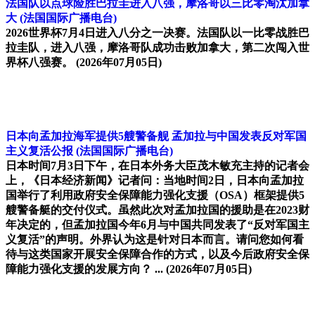
法国队以点球险胜巴拉圭进入八强，摩洛哥以三比零淘汰加拿
大
(法国国际广播电台)
2026世界杯7月4日进入八分之一决赛。法国队以一比零战胜巴
拉圭队，进入八强，摩洛哥队成功击败加拿大，第二次闯入世
界杯八强赛。
(2026年07月05日)
日本向孟加拉海军提供5艘警备舰 孟加拉与中国发表反对军国
主义复活公报
(法国国际广播电台)
日本时间7月3日下午，在日本外务大臣茂木敏充主持的记者会
上，《日本经济新闻》记者问：当地时间2日，日本向孟加拉
国举行了利用政府安全保障能力强化支援（OSA）框架提供5
艘警备艇的交付仪式。虽然此次对孟加拉国的援助是在2023财
年决定的，但孟加拉国今年6月与中国共同发表了“反对军国主
义复活”的声明。外界认为这是针对日本而言。请问您如何看
待与这类国家开展安全保障合作的方式，以及今后政府安全保
障能力强化支援的发展方向？ ...
(2026年07月05日)