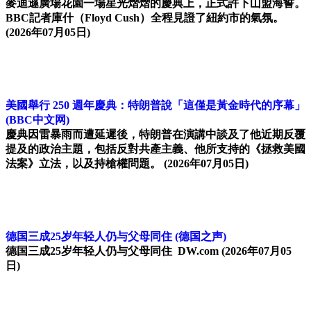
麥迪遜廣場花園一場星光熠熠的慶典上，正式許下山盟海誓。
BBC記者庫什（Floyd Cush）全程見證了紐約市的氣氛。
(2026年07月05日)
美國舉行 250 週年慶典：特朗普說「這僅是黃金時代的序幕」
(BBC中文网)
慶典因雷暴雨而遭延遲後，特朗普在演講中談及了他近期反覆
提及的政治主題，包括反對共產主義、他所支持的《拯救美國
法案》立法，以及持槍權問題。
(2026年07月05日)
德国三成25岁年轻人仍与父母同住
(德国之声)
德国三成25岁年轻人仍与父母同住 DW.com
(2026年07月05
日)