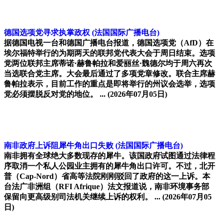
德国选项党寻求执掌政权
(法国国际广播电台)
据德国电视一台和德国广播电台报道，德国选项党（AfD）在
埃尔福特举行的为期两天的联邦党代表大会于周日结束。选项
党两位联邦主席蒂诺·赫鲁帕拉和爱丽丝·魏德尔均于周六再次
当选联合党主席。大会最后通过了多项党章修改。联合主席赫
鲁帕拉表示，目前工作的重点是即将举行的州议会选举，选项
党必须摆脱反对党的地位。 ...
(2026年07月05日)
南非政府上诉阻犀牛角出口失败
(法国国际广播电台)
南非拥有全球绝大多数现存的犀牛。该国政府试图通过法律程
序取消一个私人公园业主拥有的犀牛角出口许可。不过，北开
普（Cap-Nord）省高等法院刚刚驳回了政府的这一上诉。本
台法广非洲组（RFI Afrique）法文报道说，南非环境事务部
保留向更高级别司法机关继续上诉的权利。 ...
(2026年07月05
日)