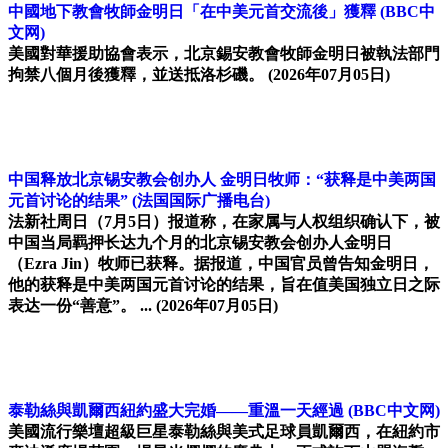
中國地下教會牧師金明日「在中美元首交流後」獲釋
(BBC中
文网)
美國對華援助協會表示，北京錫安教會牧師金明日被執法部門
拘禁八個月後獲釋，並送抵洛杉磯。
(2026年07月05日)
中国释放北京锡安教会创办人 金明日牧师：“获释是中美两国
元首讨论的结果”
(法国国际广播电台)
法新社周日（7月5日）报道称，在家属与人权组织确认下，被
中国当局羁押长达九个月的北京锡安教会创办人金明日
（Ezra Jin）牧师已获释。据报道，中国官员曾告知金明日，
他的获释是中美两国元首讨论的结果，旨在值美国独立日之际
表达一份“善意”。 ...
(2026年07月05日)
泰勒絲與凱爾西紐約盛大完婚——重溫一天經過
(BBC中文网)
美國流行樂壇超級巨星泰勒絲與美式足球員凱爾西，在紐約市