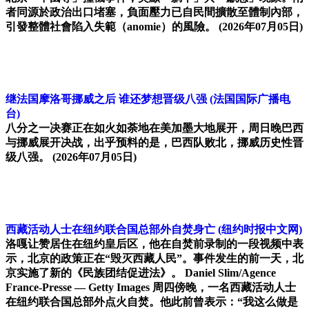
者同源於政治出口堵塞，負面壓力已自民間擴散至體制內部，
引發整體社會陷入失範（anomie）的風險。
(2026年07月05日)
继法国摩洛哥挪威之后 谁还梦想晋级八强
(法国国际广播电
台)
八分之一决赛正在如火如荼地在美加墨大地展开，周日晚巴西
与挪威展开决战，出乎预料的是，巴西队败北，挪威历史性晋
级八强。
(2026年07月05日)
西藏活动人士在纽约联合国总部外自焚身亡
(纽约时报中文网)
洛嘎让赞居住在纽约皇后区，他在自焚前录制的一段视频中表
示，北京的政策正在“毁灭西藏人民”。事件发生的前一天，北
京实施了新的《民族团结促进法》。 Daniel Slim/Agence
France-Presse — Getty Images 周四傍晚，一名西藏活动人士
在纽约联合国总部外点火自焚。他此前曾表示：“我这么做是