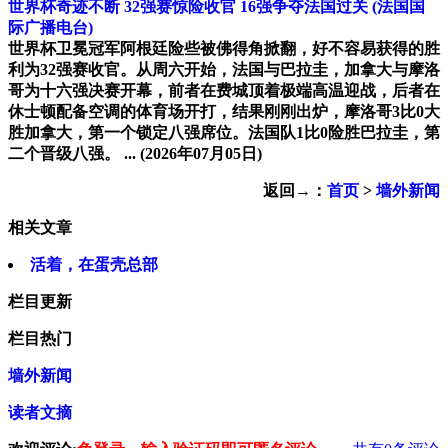
世界杯奇迹不断 32强赛惊险收官 16强争夺法国过关
(法国国
际广播电台)
世界杯卫冕冠军阿根廷险些被佛得角掀翻，好不容易获得的胜
利为32强赛收官。从周六开始，法国与巴拉圭，加拿大与摩洛
哥为十六强决赛开幕，前者在费城顶着极端高温迎战，后者在
休士顿配备空调的体育场开打，结果刚刚出炉，摩洛哥3比0大
胜加拿大，第一个锁定八强席位。法国队1比0险胜巴拉圭，第
二个晋级八强。 ...
(2026年07月05日)
返回→：
首页
>
墙外新闻
相关文章
活着，在蛋壳总部
栏目更新
栏目热门
墙外新闻
读者文摘