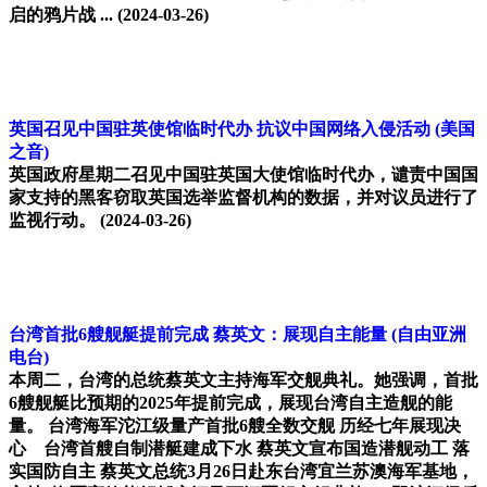
启的鸦片战 ...
(2024-03-26)
英国召见中国驻英使馆临时代办 抗议中国网络入侵活动
(美国
之音)
英国政府星期二召见中国驻英国大使馆临时代办，谴责中国国
家支持的黑客窃取英国选举监督机构的数据，并对议员进行了
监视行动。
(2024-03-26)
台湾首批6艘舰艇提前完成 蔡英文：展现自主能量
(自由亚洲
电台)
本周二，台湾的总统蔡英文主持海军交舰典礼。她强调，首批
6艘舰艇比预期的2025年提前完成，展现台湾自主造舰的能
量。 台湾海军沱江级量产首批6艘全数交舰 历经七年展现决
心 台湾首艘自制潜艇建成下水 蔡英文宣布国造潜舰动工 落
实国防自主 蔡英文总统3月26日赴东台湾宜兰苏澳海军基地，