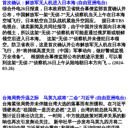
首次确认：解放军无人机进入日本海
(自由亚洲电台)
综合外电26日报道，日本政府防卫省统合幕僚监部首度确认并
公布，中国解放军一架“无侦-7”无人侦察机当天上午在日本海
空域飞行。日本航空自卫队战机紧急升空因应。 据日本TBS
电视台、读卖新闻及共同社报导，由于中国并没有面向日本海
的领土，所以这架“无侦-7”侦察机有可能是通过俄罗斯或朝鲜
领空后进入日本海。 这架“无侦-7”侦察机并未侵犯日本领
空。防卫省表示，这是首次确认并公布解放军无人机在日本海
飞行，并“将持续高度关注（中国）军事动向，做好警戒监视
万全准备”。 根据统合幕僚监部公布的航迹示意图，可以看
到这架“无侦-7”侦察机26日上午从陆地朝日本方向飞 ...
(2024-
03-26)
台海局势升温之际 马英九或将"二会"习近平
(自由亚洲电台)
台海紧张局势并未伴随台湾大选的落幕而有所缓和。在习近平
强硬表态"祖国统一是历史必然"之后，台湾的前总统马英九
预计近日将出访北京。一时间，中方统战政策对两岸关系的影
响也再次引发舆论关注。 新华社早一步发布马英九四月将二
度访问中国 习近平对台重申"和平统一" 王沪宁对台讲话强