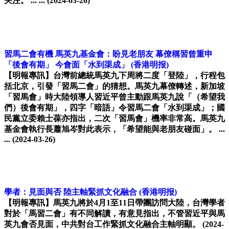
关注。 ... ...
(2024-03-26)
習馬二會有機 馬英九基金會：盼見老朋友 幕僚稱習曾重申
「後會有期」 今會面「水到渠成」
(香港明报)
【明報專訊】台灣前總統馬英九下周將二度「登陸」，行程包
括北京，引發「習馬二會」的猜想。馬英九幕僚轉述，新加坡
「習馬會」時大陸領導人習近平曾主動跟馬英九說「（希望我
們）後會有期」，四字「暗語」令習馬二會「水到渠成」；國
民黨立委賴士葆亦指出，二次「習馬會」機率非常高。馬英九
基金會執行長蕭旭岑對此表示，「希望能與老朋友碰面」。 ...
...
(2024-03-26)
學者：見面與否 陸主軸緊抓文化融合
(香港明报)
【明報專訊】馬英九將於4月1至11日帶團訪問大陸，台灣學者
對於「馬習二會」有不同解讀，有意見指出，不管習近平與馬
英九會否見面，中共對台工作緊抓文化融合主軸明顯。
(2024-