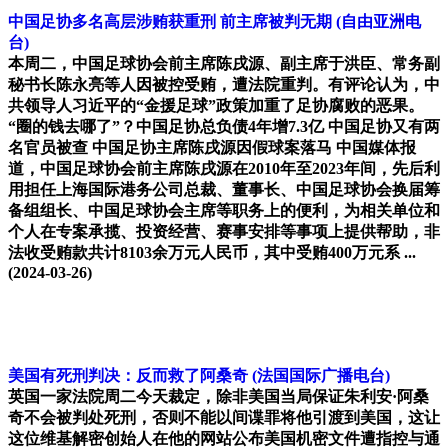
中国足协多名高层涉贿获重刑 前主席被判无期
(自由亚洲电
台)
本周二，中国足球协会前主席陈戌源、副主席于洪臣、常务副
秘书长陈永亮等人因被控受贿，遭法院重判。有评论认为，中
共领导人习近平的“金援足球”政策加重了足协腐败的恶果。
“圈的钱去哪了”？中国足协总负债4年增7.3亿 中国足协又有两
名官员被查 中国足协主席陈戌源因假球案落马 中国媒体报
道，中国足球协会前主席陈戌源在2010年至2023年间，先后利
用担任上海国际港务公司总裁、董事长、中国足球协会换届筹
备组组长、中国足球协会主席等职务上的便利，为相关单位和
个人在专案承揽、投资经营、赛事安排等事项上提供帮助，非
法收受贿款共计8103余万元人民币，其中受贿400万元系 ...
(2024-03-26)
美国有死刑判决：反而救了阿桑奇
(法国国际广播电台)
英国一家法院周二今天裁定，除非美国当局保证朱利安·阿桑
奇不会被判处死刑，否则不能以间谍罪将他引渡到美国，这让
这位维基解密创始人在他的网站公布美国机密文件遭指控与通