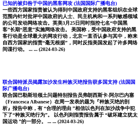
已知的被归咎于中国的黑客网攻
(法国国际广播电台)
一些西方国家指责被认为得到中国政府支持的黑客组织在全球
范围内针对批评中国政府的人士、民主机构和一系列敏感领域
的公司发动网络攻击。英美3月25日同时指控七名“中国黑
客”长期“恶意”实施网络攻击。 美国称，受中国政府支持的黑
客行动是全球最大的网攻行动，北京一直否认参与其中，称来
自西方国家的指责“毫无根据”，同时反指美国发起了许多网络
间谍行动。 ... ...
(2024-03-26)
联合国特派员揭露加沙发生种族灭绝报告获多国支持
(法国国
际广播电台)
联合国巴勒斯坦领土问题特别报告员弗朗西斯卡-阿尔巴内塞
（Francesca Albanese）在周一发表的题为『种族灭绝的剖
析』报告中称，有 “合理的理由 ”相信以色列在加沙战争中犯
下了“种族灭绝行为”。 以色列则指责报告属于 “破坏建立犹太
国运动 ”的一部分。 ... ...
(2024-03-26)