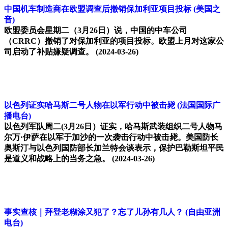
中国机车制造商在欧盟调查后撤销保加利亚项目投标
(美国之
音)
欧盟委员会星期二（3月26日）说，中国的中车公司
（CRRC）撤销了对保加利亚的项目投标。欧盟上月对这家公
司启动了补贴嫌疑调查。
(2024-03-26)
以色列证实哈马斯二号人物在以军行动中被击毙
(法国国际广
播电台)
以色列军队周二(3月26日）证实，哈马斯武装组织二号人物马
尔万·伊萨在以军于加沙的一次袭击行动中被击毙。美国防长
奥斯汀与以色列国防部长加兰特会谈表示，保护巴勒斯坦平民
是道义和战略上的当务之急。
(2024-03-26)
事实查核｜拜登老糊涂又犯了？忘了儿孙有几人？
(自由亚洲
电台)