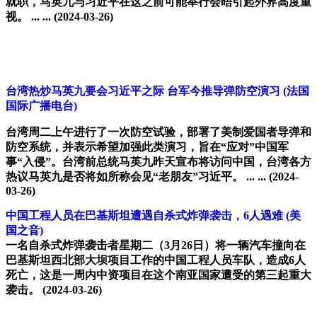
就职，马英九与习近平在这之前可能举行会晤引起外界高度重
视。 ... ...
(2024-03-26)
台湾热炒马英九要会习近平之际 台军今推导弹防空演习
(法国
国际广播电台)
台湾周二上午进行了一次防空试验，部署了美制爱国者导弹和
防空系统，并表示希望加强此类演习，旨在“应对”中国军
事“入侵”。台湾前总统马英九昨天宣布将访问中国，台湾各方
热议马英九是否将如所称会见“老朋友”习近平。 ... ...
(2024-
03-26)
中国工程人员在巴基斯坦遭遇自杀式炸弹袭击，6人遇难
(美
国之音)
一名自杀式炸弹袭击者星期二（3月26日）将一辆汽车撞向在
巴基斯坦西北部大坝项目工作的中国工程人员车队，造成6人
死亡，这是一周内中资项目在这个南亚国家遭受的第三起重大
袭击。
(2024-03-26)