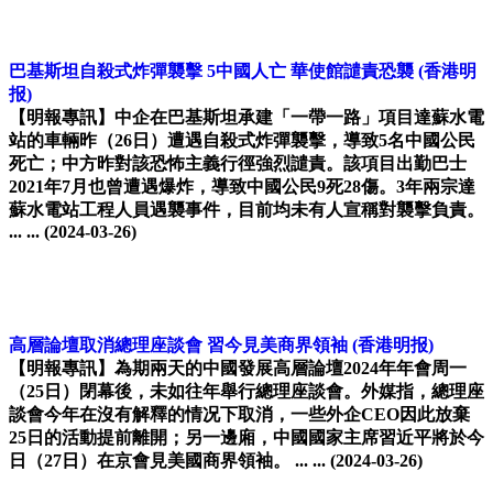
巴基斯坦自殺式炸彈襲擊 5中國人亡 華使館譴責恐襲
(香港明
报)
【明報專訊】中企在巴基斯坦承建「一帶一路」項目達蘇水電
站的車輛昨（26日）遭遇自殺式炸彈襲擊，導致5名中國公民
死亡；中方昨對該恐怖主義行徑強烈譴責。該項目出勤巴士
2021年7月也曾遭遇爆炸，導致中國公民9死28傷。3年兩宗達
蘇水電站工程人員遇襲事件，目前均未有人宣稱對襲擊負責。
... ...
(2024-03-26)
高層論壇取消總理座談會 習今見美商界領袖
(香港明报)
【明報專訊】為期兩天的中國發展高層論壇2024年年會周一
（25日）閉幕後，未如往年舉行總理座談會。外媒指，總理座
談會今年在沒有解釋的情况下取消，一些外企CEO因此放棄
25日的活動提前離開；另一邊廂，中國國家主席習近平將於今
日（27日）在京會見美國商界領袖。 ... ...
(2024-03-26)