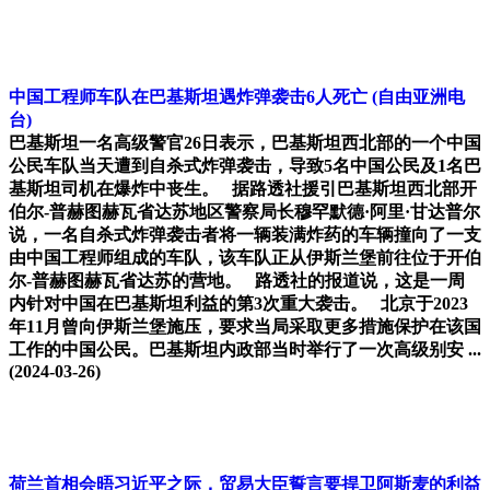
中国工程师车队在巴基斯坦遇炸弹袭击6人死亡
(自由亚洲电
台)
巴基斯坦一名高级警官26日表示，巴基斯坦西北部的一个中国
公民车队当天遭到自杀式炸弹袭击，导致5名中国公民及1名巴
基斯坦司机在爆炸中丧生。 据路透社援引巴基斯坦西北部开
伯尔-普赫图赫瓦省达苏地区警察局长穆罕默德·阿里·甘达普尔
说，一名自杀式炸弹袭击者将一辆装满炸药的车辆撞向了一支
由中国工程师组成的车队，该车队正从伊斯兰堡前往位于开伯
尔-普赫图赫瓦省达苏的营地。 路透社的报道说，这是一周
内针对中国在巴基斯坦利益的第3次重大袭击。 北京于2023
年11月曾向伊斯兰堡施压，要求当局采取更多措施保护在该国
工作的中国公民。巴基斯坦内政部当时举行了一次高级别安 ...
(2024-03-26)
荷兰首相会晤习近平之际，贸易大臣誓言要捍卫阿斯麦的利益