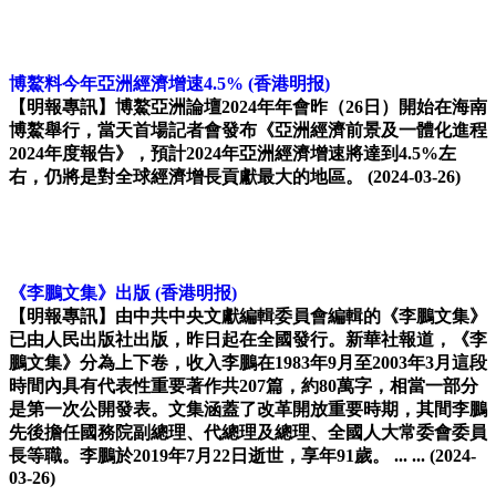
博鰲料今年亞洲經濟增速4.5%
(香港明报)
【明報專訊】博鰲亞洲論壇2024年年會昨（26日）開始在海南
博鰲舉行，當天首場記者會發布《亞洲經濟前景及一體化進程
2024年度報告》，預計2024年亞洲經濟增速將達到4.5%左
右，仍將是對全球經濟增長貢獻最大的地區。
(2024-03-26)
《李鵬文集》出版
(香港明报)
【明報專訊】由中共中央文獻編輯委員會編輯的《李鵬文集》
已由人民出版社出版，昨日起在全國發行。新華社報道，《李
鵬文集》分為上下卷，收入李鵬在1983年9月至2003年3月這段
時間內具有代表性重要著作共207篇，約80萬字，相當一部分
是第一次公開發表。文集涵蓋了改革開放重要時期，其間李鵬
先後擔任國務院副總理、代總理及總理、全國人大常委會委員
長等職。李鵬於2019年7月22日逝世，享年91歲。 ... ...
(2024-
03-26)