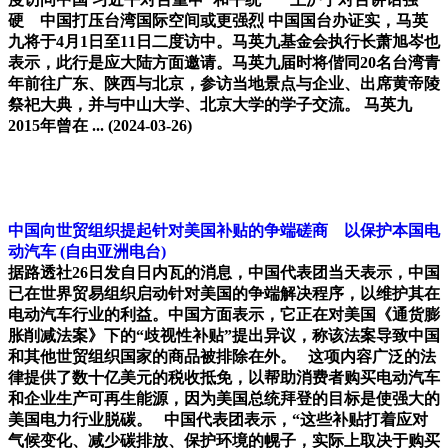
硬 中国打压台湾国际空间或更强烈 中国国台办证实，马英
九将于4月1日至11日二度访中。马英九基金会执行长萧旭岑也
表示，此行是应大陆方面邀请。马英九届时将偕同20名台湾青
年前往广东、陕西与北京，参访当地景点与企业、出席黄帝陵
祭祀大典，并与中山大学、北京大学的学子交流。 马英九
2015年曾在 ...
(2024-03-26)
中国向世贸组织提起针对美国补贴的争端磋商 以保护本国电
动汽车
(自由亚洲电台)
据路透社26日发自日内瓦的消息，中国代表团当天表示，中国
已在世界贸易组织启动针对美国的争端解决程序，以维护其在
电动汽车行业的利益。中国方面表示，它正在对美国《通货膨
胀削减法案》下的“歧视性补贴”提出异议，称该法案导致中国
和其他世贸组织国家的商品被排除在外。 这项内容广泛的法
律提供了数十亿美元的税收抵免，以帮助消费者购买电动汽车
和企业生产可再生能源，因为美国总统拜登的目标是使强大的
美国电力行业脱碳。 中国代表团表示，“这些补贴打着应对
气候变化、减少碳排放、保护环境的幌子，实际上取决于购买