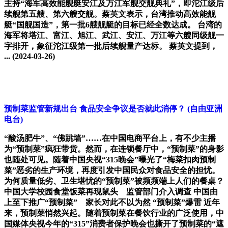
主持“海军高效能舰艇安江及万江军舰交舰典礼”，即沱江级后
续舰第五艘、第六艘交舰。蔡英文表示，台湾推动高效能舰
艇“国舰国造”，第一批6艘舰艇的目标已经全数达成。 台湾的
海军将塔江、富江、旭江、武江、安江、万江等六艘同级舰一
字排开，象征沱江级第一批后续舰量产达标。 蔡英文提到，
...
(2024-03-26)
预制菜监管新规出台 食品安全争议是否就此消停？
(自由亚洲
电台)
“酸汤肥牛”、“佛跳墙”……在中国电商平台上，有不少主播
为“预制菜”疯狂带货。然而，在连锁餐厅中，“预制菜”的身影
也随处可见。随着中国央视“315晚会”曝光了“梅菜扣肉预制
菜”恶劣的生产环境，再度引发中国民众对食品安全的担忧。
为何质量低劣、卫生堪忧的“预制菜”被频频端上人们的餐桌？
中国大学校园食堂饭菜再现鼠头 监管部门介入调查 中国由
上至下推广“预制菜” 家长对此不以为然 “预制菜”爆雷 近年
来，预制菜悄然兴起。随着预制菜在餐饮行业的广泛使用，中
国媒体央视今年的“315”消费者保护晚会也撕开了预制菜的“遮