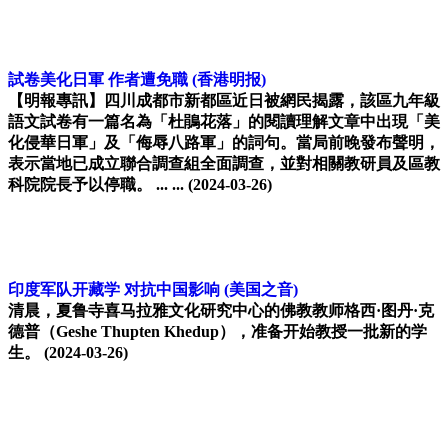
試卷美化日軍 作者遭免職
(香港明报)
【明報專訊】四川成都市新都區近日被網民揭露，該區九年級
語文試卷有一篇名為「杜鵑花落」的閱讀理解文章中出現「美
化侵華日軍」及「侮辱八路軍」的詞句。當局前晚發布聲明，
表示當地已成立聯合調查組全面調查，並對相關教研員及區教
科院院長予以停職。 ... ...
(2024-03-26)
印度军队开藏学 对抗中国影响
(美国之音)
清晨，夏鲁寺喜马拉雅文化研究中心的佛教教师格西·图丹·克
德普（Geshe Thupten Khedup），准备开始教授一批新的学
生。
(2024-03-26)