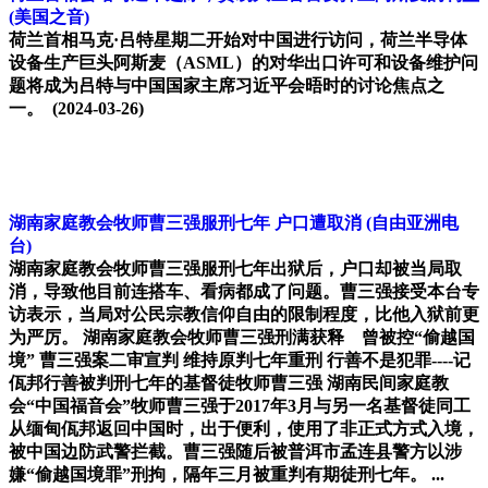
(美国之音)
荷兰首相马克·吕特星期二开始对中国进行访问，荷兰半导体
设备生产巨头阿斯麦（ASML）的对华出口许可和设备维护问
题将成为吕特与中国国家主席习近平会晤时的讨论焦点之
一。
(2024-03-26)
湖南家庭教会牧师曹三强服刑七年 户口遭取消
(自由亚洲电
台)
湖南家庭教会牧师曹三强服刑七年出狱后，户口却被当局取
消，导致他目前连搭车、看病都成了问题。曹三强接受本台专
访表示，当局对公民宗教信仰自由的限制程度，比他入狱前更
为严厉。 湖南家庭教会牧师曹三强刑满获释 曾被控“偷越国
境” 曹三强案二审宣判 维持原判七年重刑 行善不是犯罪----记
佤邦行善被判刑七年的基督徒牧师曹三强 湖南民间家庭教
会“中国福音会”牧师曹三强于2017年3月与另一名基督徒同工
从缅甸佤邦返回中国时，出于便利，使用了非正式方式入境，
被中国边防武警拦截。曹三强随后被普洱市孟连县警方以涉
嫌“偷越国境罪”刑拘，隔年三月被重判有期徒刑七年。 ...