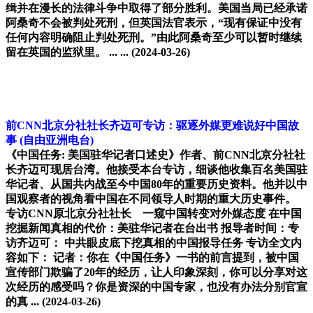
缉并在漫长的法律斗争中取得了部分胜利。美国当局已经承诺
阿桑奇不会被判处死刑，但英国法官表示，“现有保证中没有
任何内容明确阻止判处死刑。”由此阿桑奇至少可以暂时继续
留在英国的监狱里。 ... ...
(2024-03-26)
前CNN北京分社社长齐迈可专访：驱逐外媒更难说好中国故
事
(自由亚洲电台)
《中国任务: 美国驻华记者口述史》作者、前CNN北京分社社
长齐迈可现居台湾。他接受本台专访，细谈他收集百名美国驻
华记者、从国共内战至今中国80年的重要历史资料。他并以中
国观察者的视角看中国在不同领导人时期的重大历史事件。
专访CNN原北京分社社长 一窥中国转变对外媒态度 在中国
挖掘新闻真相的代价：美驻华记者在台出书 报导者时间：专
访齐迈可： 中共眼皮底下挖真相的中国报导任务 专访全文内
容如下： 记者：你在《中国任务》一书的前言提到，被中国
宣传部门欺骗了20年的经历，让人印象深刻，你可以分享对这
次经历的感受吗？你是资深的中国专家，也没有办法分别官宣
的真 ...
(2024-03-26)