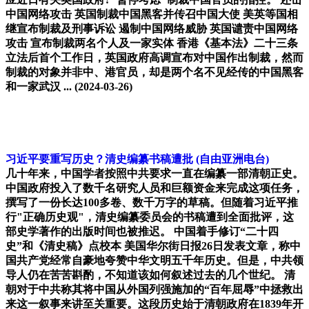
中国网络攻击 英国制裁中国黑客并传召中国大使 美英等国相
继宣布制裁及刑事诉讼 遏制中国网络威胁 英国谴责中国网络
攻击 宣布制裁两名个人及一家实体 香港《基本法》二十三条
立法后首个工作日，英国政府高调宣布对中国作出制裁，然而
制裁的对象并非中、港官员，却是两个名不见经传的中国黑客
和一家武汉 ...
(2024-03-26)
习近平要重写历史？清史编纂书稿遭批
(自由亚洲电台)
几十年来，中国学者按照中共要求一直在编纂一部清朝正史。
中国政府投入了数千名研究人员和巨额资金来完成这项任务，
撰写了一份长达100多卷、数千万字的草稿。但随着习近平推
行"正确历史观"，清史编纂委员会的书稿遭到全面批评，这
部史学著作的出版时间也被推迟。 中国着手修订“二十四
史”和《清史稿》点校本 美国华尔街日报26日发表文章，称中
国共产党经常自豪地夸赞中华文明五千年历史。但是，中共领
导人仍在苦苦斟酌，不知道该如何叙述过去的几个世纪。 清
朝对于中共称其将中国从外国列强施加的“百年屈辱”中拯救出
来这一叙事来讲至关重要。这段历史始于清朝政府在1839年开