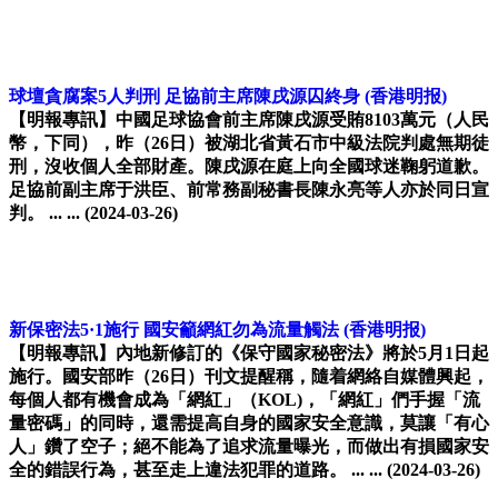
球壇貪腐案5人判刑 足協前主席陳戌源囚終身
(香港明报)
【明報專訊】中國足球協會前主席陳戌源受賄8103萬元（人民
幣，下同），昨（26日）被湖北省黃石市中級法院判處無期徒
刑，沒收個人全部財產。陳戌源在庭上向全國球迷鞠躬道歉。
足協前副主席于洪臣、前常務副秘書長陳永亮等人亦於同日宣
判。 ... ...
(2024-03-26)
新保密法5·1施行 國安籲網紅勿為流量觸法
(香港明报)
【明報專訊】內地新修訂的《保守國家秘密法》將於5月1日起
施行。國安部昨（26日）刊文提醒稱，隨着網絡自媒體興起，
每個人都有機會成為「網紅」（KOL)，「網紅」們手握「流
量密碼」的同時，還需提高自身的國家安全意識，莫讓「有心
人」鑽了空子；絕不能為了追求流量曝光，而做出有損國家安
全的錯誤行為，甚至走上違法犯罪的道路。 ... ...
(2024-03-26)