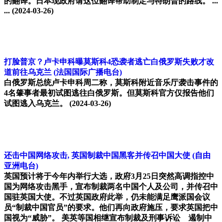
的翻译。日本现政府请这位翻译帮助制定与特朗普的路线。 ...
...
(2024-03-26)
打脸普京？卢卡申科曝莫斯科4恐袭者逃亡白俄罗斯失败才改
道前往乌克兰
(法国国际广播电台)
白俄罗斯总统卢卡申科周二称，莫斯科附近音乐厅袭击事件的
4名肇事者最初试图逃往白俄罗斯。但莫斯科官方仅报告他们
试图逃入乌克兰。
(2024-03-26)
还击中国网络攻击, 英国制裁中国黑客并传召中国大使
(自由
亚洲电台)
英国预计将于今年内举行大选，政府3月25日突然高调指控中
国为网络攻击黑手，宣布制裁两名中国个人及公司，并传召中
国驻英国大使。不过英国政府此举，仍未能满足鹰派国会议
员“制裁中国官员”的要求。他们再向政府施压，要求英国把中
国视为“威胁”。 美英等国相继宣布制裁及刑事诉讼 遏制中