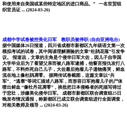
和使用来自美国或某些特定地区的进口商品。” 一名世贸组
织官员证 ...
(2024-03-26)
成都中学试卷被控美化日军 教职员被停职
(自由亚洲电台)
据中国媒体26日报道，四川省成都市新都区九年级语文第一次
模拟考试的试卷，其中阅读理解测验的文章“杜鹃花落”引发争
议。 报道说，文章的主角是个侵华日军大佐，因儿子自帝国
大学毕业后为了看望父亲而被八路军逮捕，他誓言报仇攻打八
路军，不料炸死自己儿子，大佐最后抱着儿子遗物痛哭，鲜血
流在地上像杜鹃凋零。 据网传试卷截图，这篇文章以“共
军”、“逃窜”等词汇描述八路军，而形容日军抱着儿子的尸体
喷出鲜血 “像牡丹花凋零”，挨批把日本侵略者的死描写得过
于悲壮，涉嫌美化侵华日军。 成都市新都区联合调查组25日
晚发布情况通报，称新都区已成立联合调查组进行全面调查，
对相关教师及领导 ...
(2024-03-26)