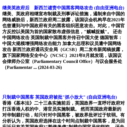
继美英政府后 新西兰谴责中国黑客网络攻击
(自由亚洲电台)
继美、英政府相继宣布制裁及刑事诉讼措施，遏制来自中国的
网络威胁后，新西兰政府周二披露，该国议会机构早在2021年
也曾遭到与中国政府有关的黑客组织恶意攻击。对此，中国官
方反控以美国为首的国家散布虚假信息，"贼喊捉贼"。 还击
中国网络攻击 英国制裁中国黑客并传召中国大使 德国智库：
中国大规模增强网络攻击能力 加拿大总理和议员遭中国网络
攻击 新西兰政府通讯安全局（GCSB）周二发布新闻稿披露，
旗下国家网络安全中心（NCSC）2021年8月就发现，该国议
会律师办公室（Parliamentary Council Office）与议会服务处
（Parliamentar ...
(2024-03-26)
只制裁中国黑客 英国政府被批"抓小放大"
(自由亚洲电台)
香港《基本法》二十三条实施前后，英国政界一直呼吁政府对
打压香港人权的中、港官员实施制裁。 然而英国政府最新的
对华制裁行动，却只针对中国黑客，被政界批评过于软弱。有
分析认为，英国政府选择在这个时间点制裁中国黑客，是为回
应近日有关英国政府?"暂停考虑"制裁中国官员的指控。 还击