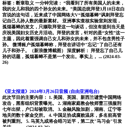
标签：断章取义 一分钟完读： “我看到了所有美国人的未来，
我的女儿和我的四个孙女的未来。”美国总统拜登3月18日在白
宫说的这句话，近来成了中国网络大V“孤烟暮蝉”讽刺拜登忘
记自己儿孙人数的最新素材。 亚洲事实查核实验室则发现，
孤烟暮蝉的发文，只撷取拜登这一句谈话，但沒有提到当天是
庆祝美国妇女历史月活动。拜登的发言，针对的是“女性”这一
主题，因此着重强调自己女儿和孙女的未来，并不包含男性子
孙。 微博账户孤烟暮蝉称，拜登在讲话中"忘记"了自己还有
儿子和孙子。（新浪微博截图） 深度解析： 拜登忘了自己儿
孙的话题，孤烟暮蝉不是第一个发出。事实上， ...
(2024-03-
26)
《亚太报道》2024年3月26日音频
(自由亚洲电台)
此次节目的主要内容： 1. 美国、英国、新西兰谴责中国网络
攻击，黑客组织背景曝光。 2. 湖南家庭教会牧师曹三强服刑
七年出狱，户口却被取消。 3. 金融风险加剧，湖南、辽宁等
地关闭数十家金交所。 4. 中国足协成腐败温床，多名前高管
被判重刑。 5. 马英九或将会晤习近平，第二次"马习会"引发