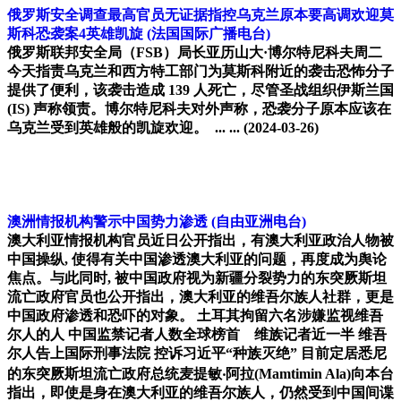
俄罗斯安全调查最高官员无证据指控乌克兰原本要高调欢迎莫
斯科恐袭案4英雄凯旋
(法国国际广播电台)
俄罗斯联邦安全局（FSB）局长亚历山大·博尔特尼科夫周二
今天指责乌克兰和西方特工部门为莫斯科附近的袭击恐怖分子
提供了便利，该袭击造成 139 人死亡，尽管圣战组织伊斯兰国
(IS) 声称领责。博尔特尼科夫对外声称，恐袭分子原本应该在
乌克兰受到英雄般的凯旋欢迎。 ... ...
(2024-03-26)
澳洲情报机构警示中国势力渗透
(自由亚洲电台)
澳大利亚情报机构官员近日公开指出，有澳大利亚政治人物被
中国操纵, 使得有关中国渗透澳大利亚的问题，再度成为舆论
焦点。与此同时, 被中国政府视为新疆分裂势力的东突厥斯坦
流亡政府官员也公开指出，澳大利亚的维吾尔族人社群，更是
中国政府渗透和恐吓的对象。 土耳其拘留六名涉嫌监视维吾
尔人的人 中国监禁记者人数全球榜首 维族记者近一半 维吾
尔人告上国际刑事法院 控诉习近平“种族灭绝” 目前定居悉尼
的东突厥斯坦流亡政府总统麦提敏‧阿拉(Mamtimin Ala)向本台
指出，即使是身在澳大利亚的维吾尔族人，仍然受到中国间谍