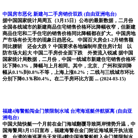
中国房市恶化 新建与二手房销价双跌
(自由亚洲电台)
据中国国家统计局周五（3月15日）公布的最新数据，二月份
全国各线城市的新建商品住宅销售价格环比降幅收窄，但新建
商品住宅和二手住宅的销售价格同比降幅都在扩大。中国房地
产市场有价无市的现象日趋恶化。 中国百大房企1-2月销售额
同比腰斩 还会大跌？ 中国要求各地编制年度住房计划 以
防市场大起大 中国二手房价全面下跌 外资流入锐减 据中国
国家统计局数据，二月份，中国一线城市新建住宅销售价格环
比下降0.3%，降幅与上月相同。其中，北京、广州和深圳降
幅从0.1%到0.8%不等，上海上涨0.2%；二线与三线城市环比
分别下降0.3％和0.4%。在二手房环比方面 ...
(2024-03-15)
福建4海警船闯金门禁限制水域 台湾海巡艇伴航驱离
(自由亚
洲电台)
中国大陆快艇一个月前在金门海域翻覆导致两岸情势升温，中
国海警局3月15日宣布，福建海警在金门附近海域展开执法巡
查。台湾的海巡署当天发现4艘中国海警船航入金门禁限制水