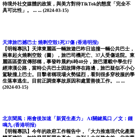
待境外社交媒體的政策，與美方對待TikTok的態度「完全不
具可比性」。 ... ...
(2024-03-15)
天津旅巴撼巴士 燒剩空殼1死37傷
(香港明报)
【明報專訊】天津東麗區一輛旅遊巴昨日追撞一輛公共巴士，
兩車起火燒剩空殼（圖），旅巴司機死亡、37人受傷送院。東
麗區區委宣傳部稱，事發昨晨約6時40分，旅巴運載中學生行
經津漢公路，當時公共巴士因故障停在路邊，旅巴疑似不小心
駕駛撞上巴士。目擊者稱現場火勢猛烈，看到很多穿校服的學
生落車逃生。目前正調查事故原因和處置善後工作。 ... ...
(2024-03-15)
北京聞風：兩會後加速「新質生產力」 AI關鍵風口 ／文：鍾
鳴九
(香港明报)
【明報專訊】今年的政府工作報告中，「大力推進現代化產業