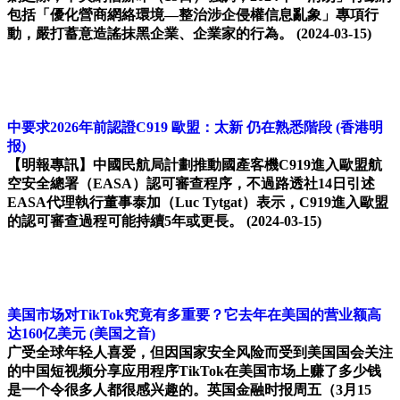
包括「優化營商網絡環境—整治涉企侵權信息亂象」專項行
動，嚴打蓄意造謠抹黑企業、企業家的行為。
(2024-03-15)
中要求2026年前認證C919 歐盟：太新 仍在熟悉階段
(香港明
报)
【明報專訊】中國民航局計劃推動國產客機C919進入歐盟航
空安全總署（EASA）認可審查程序，不過路透社14日引述
EASA代理執行董事泰加（Luc Tytgat）表示，C919進入歐盟
的認可審查過程可能持續5年或更長。
(2024-03-15)
美国市场对TikTok究竟有多重要？它去年在美国的营业额高
达160亿美元
(美国之音)
广受全球年轻人喜爱，但因国家安全风险而受到美国国会关注
的中国短视频分享应用程序TikTok在美国市场上赚了多少钱
是一个令很多人都很感兴趣的。英国金融时报周五（3月15