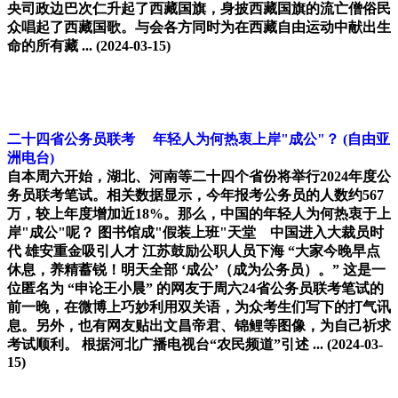
央司政边巴次仁升起了西藏国旗，身披西藏国旗的流亡僧俗民
众唱起了西藏国歌。与会各方同时为在西藏自由运动中献出生
命的所有藏 ...
(2024-03-15)
二十四省公务员联考 年轻人为何热衷上岸"成公"？
(自由亚
洲电台)
自本周六开始，湖北、河南等二十四个省份将举行2024年度公
务员联考笔试。相关数据显示，今年报考公务员的人数约567
万，较上年度增加近18%。那么，中国的年轻人为何热衷于上
岸"成公"呢？ 图书馆成"假装上班"天堂 中国进入大裁员时
代 雄安重金吸引人才 江苏鼓励公职人员下海 “大家今晚早点
休息，养精蓄锐！明天全部 ‘成公’（成为公务员）。” 这是一
位匿名为 “申论王小晨” 的网友于周六24省公务员联考笔试的
前一晚，在微博上巧妙利用双关语，为众考生们写下的打气讯
息。另外，也有网友贴出文昌帝君、锦鲤等图像，为自己祈求
考试顺利。 根据河北广播电视台“农民频道”引述 ...
(2024-03-
15)