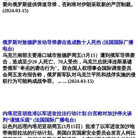
要向俄罗斯提供弹道导弹，否则将对伊朗采取新的严厉制裁。
(2024-03-15)
俄罗斯对敖德萨发动导弹袭击造成数十人死伤
(法国国际广播
电台)
乌克兰南部主要港口城市敖德萨周五(3月15）遭到俄军导弹袭
击，造成至少20 人死亡、70人受伤，乌克兰总统泽连斯基谴
责俄军"卑劣的袭击行为"。联合国人权理事会国际调查委员
会周五发布报告称，俄罗斯军队对乌克兰平民和战俘实施的侵
权行为可能构成战争罪。 ... ...
(2024-03-15)
内塔尼亚胡批准以军进攻拉法行动计划 白宫称对加沙停火谈
判“谨慎乐观”
(法国国际广播电台)
以色列总理内塔尼亚胡周五(3月15日）批准了以军进攻加沙地
带南部拉法的行动计划。美国白宫国家安全委员会发言人柯比