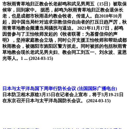
市秋雨青草地归正教会长老郝鸣和武见男周五（15日）被取保
候审，回到家中。 据悉，郝鸣为秋雨青草地归正教会退休长
老，也是成都市秋雨圣约教会牧者、传道人。自2018年10月
起，因中国当局针对追求宗教信仰自由者的打压日趋严厉，秋
雨青草地教会频遭当局骚扰与逼迫。 2021年11月17日，郝鸣
因曾参与了王怡牧师发起的《牧者联署：为基督信仰的声
明》，坚持家庭教会立场，同时公开支援王怡牧师和帮助成都
秋雨教会，被德阳市旌阳区警方抓走。同时被抓的包括秋雨青
草地教会现长老武见男夫妇、教会同工刘五一、刘永波、蓝恩
光等人。1 ...
(2024-03-15)
日本与太平洋岛国下周举行防长会议
(法国国际广播电台)
日本防卫相木原稔3月15日在记者会上宣布，将于3月19-21日
在东京召开日本与太平洋岛国防长会议。
(2024-03-15)