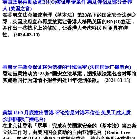
英国政府再度放宽BN(O)签证申请条件 惠及伴侣及部分受养
人
(美国之音)
在香港立法会加速审理《基本法》第23条下的国家安全法例之
际，英国政府宣布再度放宽让香港人移民英国的BN(O)签证，
并作出一些技术上的修改，让香港人考虑移民 时更具有弹
性。
(2024-03-15)
香港天主教会保证将为信徒的忏悔保密
(法国国际广播电台)
香港当局推动的“23条”国安立法草案，据报该法案包含对即将
实施叛国行为知情不报者判处14年徒刑条款。
(2024-03-15)
美媒 RFA月底撤出香港 评论指是对港不信任 免员工成人质
(法国国际广播电台)
在北京让香港「尽早」完成有关国家安全的《基本法》第23条
立法工作时，由美国国会资助的自由亚洲电台（Radio Free
Asia，简称 RFA）准备3月底撤出香港，结束亲身见证香港回