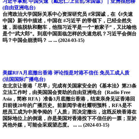
习近平掌舵 中国失速（戴忠仁/上官乱/宋国诚）｜亚洲很想聊
(自由亚洲电台)
台湾政治大学国际关系中心资深研究员 #宋国诚，在《#失速
中国》新书中描述，中国在 #习近平 的带领下，已经全然失
速，面临脱轨和翻车，他指习近平是一个“败家子”，又比喻他
是个“武大郎”。到底中国面临怎样的失速危机？习近平会倒台
吗？中国会崩溃吗？ ... ...
(2024-03-15)
美媒RFA月底撤出香港 评论指是对港不信任 免员工成人质
(法国国际广播电台)
在北京让香港「尽早」完成有关国家安全的《基本法》第23条
立法工作时，由美国国会资助的自由亚洲电台（Radio Free
Asia，简称 RFA）准备3月底撤出香港，结束亲身见证香港回
归前後28年的广播历史。前新闻学者杜耀明预料，RFA是不
想员工成为中美争拗的「人质」而决定撤出，这既反映香港在
国际地位上的倒退，亦是美国对香港投下不信任的一票；至於
其他外媒，可能会采观望态度。 ... ...
(2024-03-15)