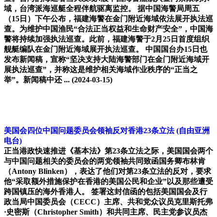
域，台湾派海巡艇全程伴航驱离监控。 据中国海警局周五
（15日）下午公布，福建海警在金门附近海域依法展开执法巡
查。为维护中国渔民“合法正当权益和生命财产安全”，中国海
警将持续加强执法巡查。此前，福建海警于2月25日首度组织
舰艇编队在金门附近海域展开执法巡查。 中国国台办15日也
发布新闻稿，宣称“坚决支持大陆海警部门在金门附近海域开
展执法巡查”，并称这是维护相关海域作业秩序的“正当之
举”。新闻稿中还 ...
(2024-03-15)
美国会四位中国问题委员会领袖反对香港23条立法
(自由亚洲
电台)
正当港政快速推进《基本法》第23条立法之际，美国国会两个
与中国问题相关的委员会的两党领袖共同致函国务卿布林肯
（Antony Blinken），表达了他们对第23条立法的反对，要求
他“采取额外措施保护在香港的美国公民和企业”以及那些遭受
跨国镇压的海外香港人。 签署这封信函的包括美国国会及行
政当局中国委员会（CECC）主席、共和党众议员克里斯托弗
·史密斯（Christopher Smith）和共同主席、民主党参议员杰