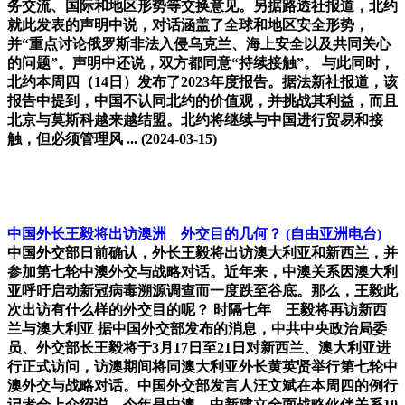
务交流、国际和地区形势等交换意见。另据路透社报道，北约
就此发表的声明中说，对话涵盖了全球和地区安全形势，
并“重点讨论俄罗斯非法入侵乌克兰、海上安全以及共同关心
的问题”。声明中还说，双方都同意“持续接触”。 与此同时，
北约本周四（14日）发布了2023年度报告。据法新社报道，该
报告中提到，中国不认同北约的价值观，并挑战其利益，而且
北京与莫斯科越来越结盟。北约将继续与中国进行贸易和接
触，但必须管理风 ...
(2024-03-15)
中国外长王毅将出访澳洲 外交目的几何？
(自由亚洲电台)
中国外交部日前确认，外长王毅将出访澳大利亚和新西兰，并
参加第七轮中澳外交与战略对话。近年来，中澳关系因澳大利
亚呼吁启动新冠病毒溯源调查而一度跌至谷底。那么，王毅此
次出访有什么样的外交目的呢？ 时隔七年 王毅将再访新西
兰与澳大利亚 据中国外交部发布的消息，中共中央政治局委
员、外交部长王毅将于3月17日至21日对新西兰、澳大利亚进
行正式访问，访澳期间将同澳大利亚外长黄英贤举行第七轮中
澳外交与战略对话。中国外交部发言人汪文斌在本周四的例行
记者会上介绍说，今年是中澳、中新建立全面战略伙伴关系10