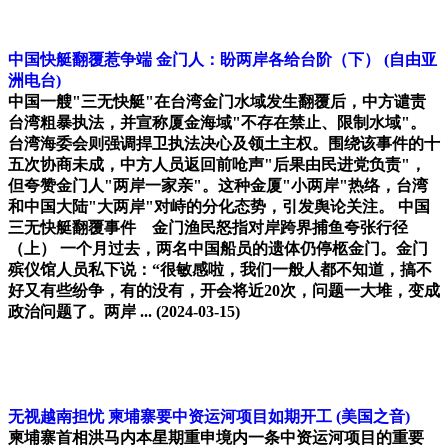
中国快艇翻覆惹争端 金门人：盼两岸各给台阶（下）
(自由亚
洲电台)
中国一艘"三无快艇"在台湾金门水域发生翻覆后，中方谴责
台湾粗暴执法，并宣称厦金海域"不存在禁止、限制水域"。
台湾海委会则强调捍卫执法决心及领土主权。围绕该事件的十
五次协商未成，中方人员返回前呛声"后果由民进党负责"，
但夸赞金门人"两岸一家亲"。这种金厦"小两岸"热络，台湾
和中国大陆"大两岸"对峙的分化态势，引发舆论关注。 中国
三无快艇翻覆事件 金门渔民怒指对岸跨界捕鱼夸张行径
（上） 一个月过去，两名中国船员的遗体仍停柩金门。金门
殡仪馆人员私下说：“很敏感啦，我们一般人都不知道，搞不
好又有些纷争，有的没有，开会将近20次，问题一大堆，变成
政治问题了。两岸 ...
(2024-03-15)
无视越南担忧 柬埔寨要中资运河项目如期开工
(美国之音)
柬埔寨首相洪马内本星期重申境内一条中资运河项目的重要