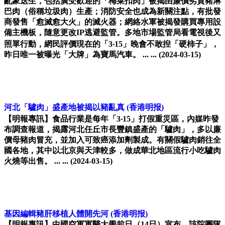
亂象迭生，包括廣受歡迎的「梅菜扣肉」被揭由廉價劣質豬淋
巴肉（俗稱垃圾肉）生產；消防安全也成為新關注點，有批發
商發售「愈滅愈大火」的滅火器；網絡水軍被揭發購買專用設
備主機板，隨意更改IP逃避監管。多地市場監管局看電視後又
照單行動，網民評價現在的「3‧15」晚會不敢揑「硬柿子」，
昨日唯一被曝光「大牌」為寶馬汽車。 ... ...
(2024-03-15)
河北「驢肉」盛產地被揭以豬亂真
(香港明报)
【明報專訊】食品行業是每年「3‧15」打假重災區，內媒昨發
布調查報道，揭露河北任丘市長豐鎮盛產的「驢肉」，多以廉
價母豬肉冒充，並加入可致癌添加劑製成。有關假驢肉銷往全
國各地，其中以北京與天津較多，做成華北地區流行小吃驢肉
火燒等出售。 ... ...
(2024-03-15)
基因編輯豬肝移植人體開先河
(香港明报)
【明報專訊】中國空軍軍醫大學前日（14日）宣布，該院團隊