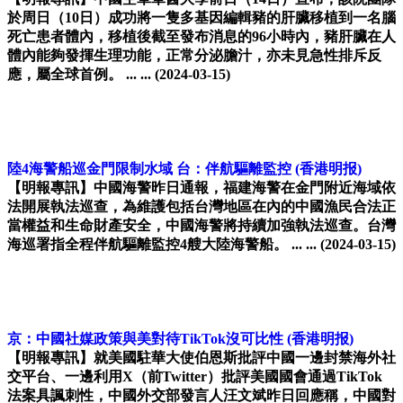
於周日（10日）成功將一隻多基因編輯豬的肝臟移植到一名腦
死亡患者體內，移植後截至發布消息的96小時內，豬肝臟在人
體內能夠發揮生理功能，正常分泌膽汁，亦未見急性排斥反
應，屬全球首例。 ... ...
(2024-03-15)
陸4海警船巡金門限制水域 台：伴航驅離監控
(香港明报)
【明報專訊】中國海警昨日通報，福建海警在金門附近海域依
法開展執法巡查，為維護包括台灣地區在內的中國漁民合法正
當權益和生命財產安全，中國海警將持續加強執法巡查。台灣
海巡署指全程伴航驅離監控4艘大陸海警船。 ... ...
(2024-03-15)
京：中國社媒政策與美對待TikTok沒可比性
(香港明报)
【明報專訊】就美國駐華大使伯恩斯批評中國一邊封禁海外社
交平台、一邊利用X（前Twitter）批評美國國會通過TikTok
法案具諷刺性，中國外交部發言人汪文斌昨日回應稱，中國對