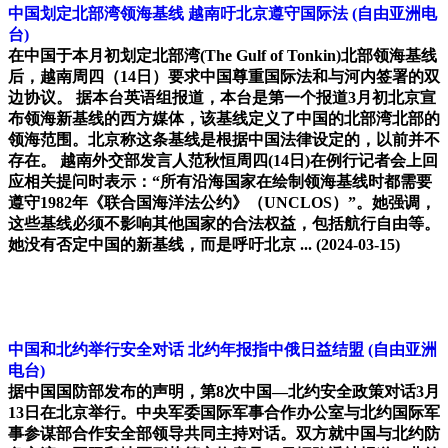
中国划定北部湾领海基线 越南吁北京遵守国际法
(自由亚洲电
台)
在中国于本月初划定北部湾(The Gulf of Tonkin)北部领海基线
后，越南周四（14日）要求中国尊重国际法和与河内签署的双
边协议。 据本台英语组报道，本台是第一个报道3月初北京宣
布领海新基线的西方媒体，该基线定义了中国的北部湾北部的
领海范围。北京称这条基线是根据中国法律设定的，以前并不
存在。 越南外交部发言人范秋恒周四(14日)在例行记者会上回
应相关提问时表示：“所有沿海国家在绘制领海基线时都需要
遵守1982年《联合国海洋法公约》（UNCLOS）”。她强调，
这些基线必须不影响其他国家的合法权益，包括航行自由等。
她没有否定中国的新基线，而是呼吁北京 ...
(2024-03-15)
中国和北约举行安全对话 北约年报指中俄日益结盟
(自由亚洲
电台)
据中国国防部发布的声明，第8次中国—北约安全政策对话3月
13日在北京举行。中央军委国际军事合作办公室与北约国际军
事参谋部合作安全部领导共同主持对话。双方就中国与北约防