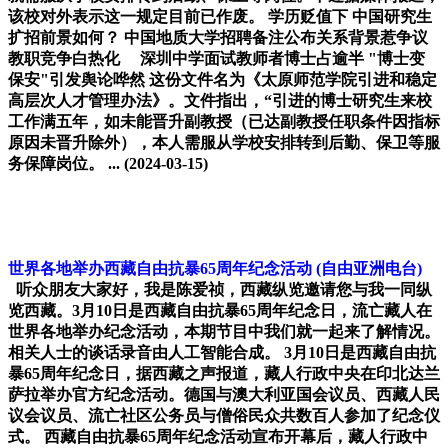
该校对外表示这一规定目前已作废。 学历贬值下 中国研究生
扩招前景如何？ 中国地质大学招聘备注公布关系背景惹争议
教职竞争白热化 深圳中学面试教师者博士占逾半 "博士变
保安"引发舆论哗然 这份文件名为《太原师范学院引进和稳定
高层次人才管理办法》。文件指出，“引进的博士研究生来校
工作满五年，如未能晋升副教授（已达副教授任职条件因指标
原因未晋升除外），本人需服从学校安排转到后勤、保卫等服
务保障岗位。 ...
(2024-03-15)
世界各地举办西藏自由抗暴65周年纪念活动
(自由亚洲电台)
听众朋友大家好，我是陈爱祯，西藏纵览邀请您与我一同纵
览西藏。3月10日是西藏自由抗暴65周年纪念日，流亡藏人在
世界各地举办纪念活动，本期节目中我们就一起来了解情况。
相关人士的谈话录音由人工智能合成。 3月10日是西藏自由抗
暴65周年纪念日，据西藏之声报道，藏人行政中央在印北达兰
萨拉举办官方纪念活动。德国与澳大利亚国会议员、西藏人民
议会议员、流亡社区公务员与僧俗民众共数百人参加了纪念仪
式。 西藏自由抗暴65周年纪念活动宣布开幕后，藏人行政中