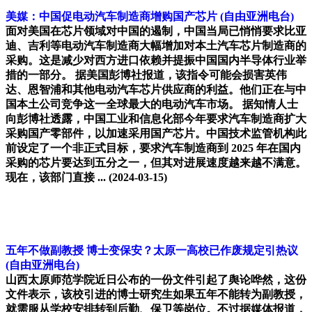
美媒：中国促电动汽车制造商增购国产芯片
(自由亚洲电台)
面对美国在芯片领域对中国的遏制，中国当局已悄悄要求比亚
迪、吉利等电动汽车制造商大幅增加对本土汽车芯片制造商的
采购。这是减少对西方进口依赖并提振中国国内半导体行业举
措的一部分。 据美国彭博社报道，该指令可能会损害英伟
达、恩智浦和其他电动汽车芯片供应商的利益。他们正在与中
国本土公司竞争这一全球最大的电动汽车市场。 据知情人士
向彭博社透露，中国工业和信息化部今年要求汽车制造商扩大
采购国产零部件，以加速采用国产芯片。中国技术监管机构此
前设定了一个非正式目标，要求汽车制造商到 2025 年在国内
采购的芯片要达到五分之一，但其对进展速度越来越不满意。
现在，该部门直接 ...
(2024-03-15)
五年不做副教授 博士变保安？太原一高校已作废规定引热议
(自由亚洲电台)
山西太原师范学院近日公布的一份文件引起了舆论哗然，这份
文件表示，该校引进的博士研究生如果五年不能转为副教授，
就需服从学校安排转到后勤、保卫等岗位。不过据媒体报道，