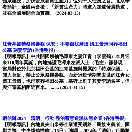
體系建設，加快發展新質生產力」位列十大任務之首。北京學
者預計，全國兩會後，「新質生產力」將進入加速發展軌道，
並在全國展開全面實踐。
(2024-03-15)
江青墓被禁祭掃參觀 保安：不要自找麻煩 婿王景清同葬福田
公墓 刻妻李訥
(香港明报)
【明報專訊】中共開國領袖毛澤東之妻江青（李雲鶴）本月迎
來110周年冥誕，內地擁護毛澤東左派人士（毛左）卻發現，
當局對位於北京福田公墓的江青墓施與嚴厲的「特別保護」，
閒人莫近，禁止公眾祭掃參觀。而新冠疫情期間去世的江青女
婿王景清，也已落葬福田公墓，墓碑上刻了其妻李訥名字，但
與江青墓相距近百米。 ... ...
(2024-03-15)
網信辦2024「清朗」行動 整治蓄意造謠抹黑企業
(香港明报)
【明報專訊】內地農夫山泉等企業遭受網絡「民族主義者」圍
剿之際，中央網信辦昨（15日）強調，2024年「清朗」行動將