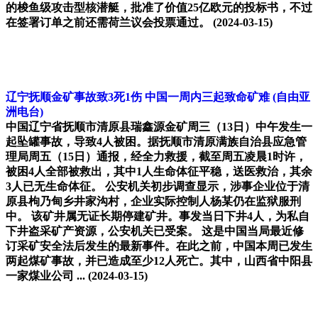
的梭鱼级攻击型核潜艇，批准了价值25亿欧元的投标书，不过
在签署订单之前还需荷兰议会投票通过。
(2024-03-15)
辽宁抚顺金矿事故致3死1伤 中国一周内三起致命矿难
(自由亚
洲电台)
中国辽宁省抚顺市清原县瑞鑫源金矿周三（13日）中午发生一
起坠罐事故，导致4人被困。据抚顺市清原满族自治县应急管
理局周五（15日）通报，经全力救援，截至周五凌晨1时许，
被困4人全部被救出，其中1人生命体征平稳，送医救治，其余
3人已无生命体征。 公安机关初步调查显示，涉事企业位于清
原县枸乃甸乡井家沟村，企业实际控制人杨某仍在监狱服刑
中。 该矿井属无证长期停建矿井。事发当日下井4人，为私自
下井盗采矿产资源，公安机关已受案。 这是中国当局最近修
订采矿安全法后发生的最新事件。在此之前，中国本周已发生
两起煤矿事故，并已造成至少12人死亡。其中，山西省中阳县
一家煤业公司 ...
(2024-03-15)