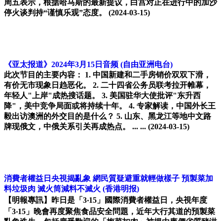
周五表示，根据哈马斯的最新提议，白宫对正在进行中的加沙
停火谈判持“谨慎乐观”态度。
(2024-03-15)
《亚太报道》2024年3月15日音频
(自由亚洲电台)
此次节目的主要内容： 1. 中国新建和二手房销价双双下滑，
有价无市现象日趋恶化。 2. 二十四省公务员联考拉开帷幕，
年轻人"上岸"成热搜话题。 3. 美国驻华大使批评"东升西
降"，美中竞争局面或将持续十年。 4. 专家解读，中国外长王
毅出访澳洲的外交目的是什么？ 5. 山东、黑龙江等地中文路
牌现俄文，中俄关系引关再成热点。 ... ...
(2024-03-15)
消費者權益日央視揭亂象 網民質疑避重就輕做樣子 預製菜加
料垃圾肉 滅火筒減料不滅火
(香港明报)
【明報專訊】昨日是「3‧15」國際消費者權益日，央視年度
「3‧15」晚會再度聚焦食品安全問題，近年大行其道的預製菜