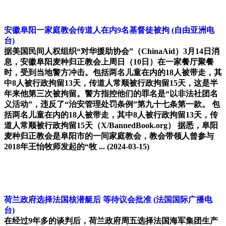
安徽阜阳一家庭教会传道人在内9名基督徒被拘
(自由亚洲电
台)
据美国民间人权组织“对华援助协会”（ChinaAid）3月14日消
息，安徽阜阳麦种归正教会上周日（10日）在一家餐厅聚餐
时，受到当地警方冲击。包括两名儿童在内的18人被带走，其
中8人被行政拘留13天，传道人常顺被行政拘留15天，这是半
年来他第三次被拘留。警方指控他们的罪名是“以非法社团名
义活动”，违反了“治安管理处罚条例”第九十七条第一款。 包
括两名儿童在内的18人被带走，其中8人被行政拘留13天，传
道人常顺被行政拘留15天（X/BannedBook.org） 据悉，阜阳
麦种归正教会是阜阳市的一间家庭教会，教会带领人曾参与
2018年王怡牧师发起的“牧 ...
(2024-03-15)
荷兰政府选择法国核潜艇后 等待议会批准
(法国国际广播电
台)
在经过9年多的谈判后，荷兰政府周五选择法国海军集团生产