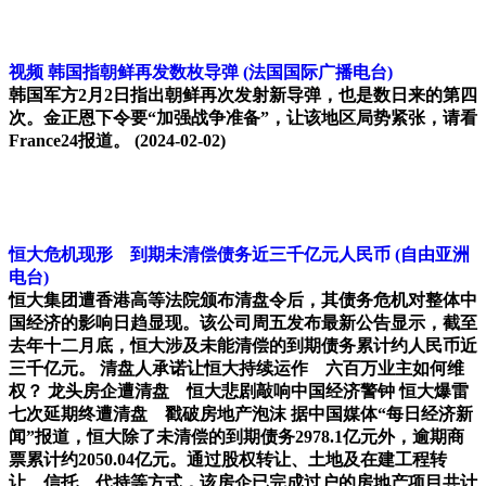
视频 韩国指朝鲜再发数枚导弹
(法国国际广播电台)
韩国军方2月2日指出朝鲜再次发射新导弹，也是数日来的第四
次。金正恩下令要“加强战争准备”，让该地区局势紧张，请看
France24报道。
(2024-02-02)
恒大危机现形 到期未清偿债务近三千亿元人民币
(自由亚洲
电台)
恒大集团遭香港高等法院颁布清盘令后，其债务危机对整体中
国经济的影响日趋显现。该公司周五发布最新公告显示，截至
去年十二月底，恒大涉及未能清偿的到期债务累计约人民币近
三千亿元。 清盘人承诺让恒大持续运作 六百万业主如何维
权？ 龙头房企遭清盘 恒大悲剧敲响中国经济警钟 恒大爆雷
七次延期终遭清盘 戳破房地产泡沫 据中国媒体“每日经济新
闻”报道，恒大除了未清偿的到期债务2978.1亿元外，逾期商
票累计约2050.04亿元。通过股权转让、土地及在建工程转
让、信托、代持等方式，该房企已完成过户的房地产项目共计