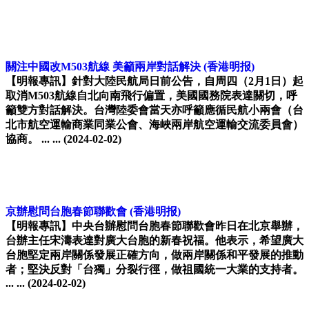
關注中國改M503航線 美籲兩岸對話解決
(香港明报)
【明報專訊】針對大陸民航局日前公告，自周四（2月1日）起
取消M503航線自北向南飛行偏置，美國國務院表達關切，呼
籲雙方對話解決。台灣陸委會當天亦呼籲應循民航小兩會（台
北市航空運輸商業同業公會、海峽兩岸航空運輸交流委員會）
協商。 ... ...
(2024-02-02)
京辦慰問台胞春節聯歡會
(香港明报)
【明報專訊】中央台辦慰問台胞春節聯歡會昨日在北京舉辦，
台辦主任宋濤表達對廣大台胞的新春祝福。他表示，希望廣大
台胞堅定兩岸關係發展正確方向，做兩岸關係和平發展的推動
者；堅決反對「台獨」分裂行徑，做祖國統一大業的支持者。
... ...
(2024-02-02)