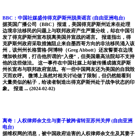
BBC：中国社媒盛传得克萨斯州脱美谣言
(自由亚洲电台)
据英国广播公司（BBC）报道，美国得克萨斯州近来在处理
边境非法移民的问题上与联邦政府产生严重分歧，却在中国引
发了得克萨斯州宣布脱离美国并宣战的谣言。 报道指出，得
克萨斯州政府采取措施阻止来自墨西哥方向的非法移民涌入该
州，该州州长格雷格·阿博特（Greg Abbott）还发誓要在边境
增加铁丝网，打击他所谓的“入侵”，但美国最高法院却不支持
他的这些做法。 这一事件在中国社媒上却被传播成德克萨斯
州长宣布与联邦政府宣战。有一些中国网友还为美国的自我毁
灭而欢呼。 微博上虽然对相关讨论做了限制，但仍然能看到
大量类似的帖子，给读者制造出得克萨斯州处于战争状态的印
象。 报道 ...
(2024-02-02)
离奇：人权律师余文生与妻子被跨省转至苏州关押
(自由亚洲
电台)
据维权网的消息，被中国政府迫害的人权律师余文生及其妻子