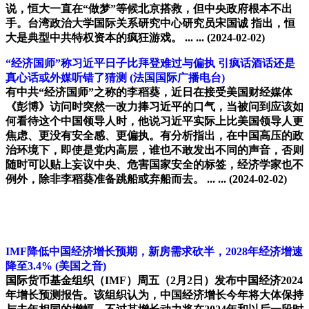
说，恒大一直在“做梦”等候北京搭救，但中央政府根本不出
手。台湾政治大学国际关系研究中心研究员宋国诚 指出，恒
大是典型中共特权资本的疯狂游戏。 ... ...
(2024-02-02)
“经济国师”称习近平日子比拜登难过与偏执 引疯话酒话还是
真心话或外媒听错了猜测
(法国国际广播电台)
有中共“经济国师”之称的李稻葵，近日在接受美国财经媒体
《彭博》访问时突然一改力捧习近平的口气，当被问到应该如
何看待这个中国领导人时，他说习近平实际上比美国领导人更
焦虑、更没有安全感、更偏执。有分析指出，在中国高压的政
治环境下，即使是党内高层，谁也不敢发出不同的声音，否则
随时可以贴上妄议中央、危害国家安全的标签，经济学家也不
例外，除非李稻葵准备跳船或弃船而去。 ... ...
(2024-02-02)
IMF降低中国经济增长预期，新房需求砍半，2028年经济增速
降至3.4%
(美国之音)
国际货币基金组织（IMF）周五（2月2日）发布中国经济2024
年增长预测报告。该组织认为，中国经济增长今年将大体保持