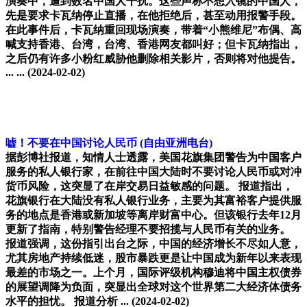
演奏中，遭到数名中国人干扰。这些声称不想入镜的中国人，
先是要求卡瓦纳停止直播，在他拒绝后，甚至动用报警手段。
在此事件后，卡瓦纳重回现场演奏，带着“小熊维尼”布偶、高
喊支持香港、台湾，台湾、香港网友都叫好；但卡瓦纳指出，
之后仍有许多小粉红威胁他删除相关影片，否则将对他提告。
... ...
(2024-02-02)
嘘！不要在中国讨论人民币
(自由亚洲电台)
据彭博社报道，知情人士透露，美国花旗集团警告为中国客户
服务的私人银行家，在前往中国大陆时不要讨论人民币或对冲
货币风险，这突显了在岸交易日益敏感的问题。 报道指出，
花旗银行在大陆没有私人银行业务，主要为其富裕客户提供服
务的地点是香港或新加坡等离岸财富中心。但该银行去年12月
更新了指南，特别警告经理不要招揽与人民币有关的业务。
报道强调，这份指引出台之际，中国的经济增长不尽如人意，
尤其房地产持续低迷，股市暴跌更是让中国成为新年以来表现
最差的市场之一。上个月，国际评级机构穆迪将中国主权债券
的展望调降为负面，突显出全球对这个世界第二大经济体债务
水平的担忧。 报道分析 ...
(2024-02-02)