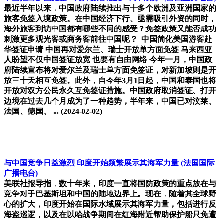
最近半年以来，中国政府陆续推出与十多个欧洲及亚洲国家的
旅客免签入境政策。在中国经济下行、亟需吸引外资的同时，
海外旅客到访中国都有哪些不同的感受？免签政策又能否成功
刺激更多观光客或商务客前往中国呢？ 中国简化美国游客赴
华签证申请 中国再对爱尔兰、瑞士开放单方面免签 马来西亚
人盼望不仅中国签证放宽 也要有自由网络 今年一月，中国政
府陆续宣布将对爱尔兰及瑞士单方面免签证，对新加坡则是开
放三十天相互免签。此外，自今年3月1日起，中国和泰国也将
开放对双方公民永久互免签证措施。中国政府取消签证、打开
边境在过去几个月成为了一种趋势，半年来，中国已对汶莱、
法国、德国、 ...
(2024-02-02)
与中国竞争日益激烈 印度开始频繁展示其海军力量
(法国国际
广播电台)
美联社报导指，数十年来，印度一直将国防政策的重点放在与
竞争对手巴基斯坦和中国的陆地边界上。现在，随着其全球野
心的扩大，印度开始在国际水域展示其海军力量，包括进行反
海盗巡逻，以及在以哈战争期间在红海附近帮助保护船只免遭