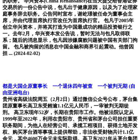
的职务。 华兴资本(China Renaissance)在当天提交给香港证券
交易所的一份公告中说，包凡出于健康原因，以及为了处理家
庭事务辞去职务。公告同时宣布，谢屹璟被任命为董事会主
席，并由代理首席执行官改任为首席执行官。 包凡于2005年
创立华兴资本，并将其打造为中国最成功的精品投资银行之
一。去年2月，华兴资本发公告说，暂时无法与包凡取得联
系；随后的消息显示，包凡因涉嫌腐败问题被中国有关部门拘
留。 包凡被拘留的消息在中国金融和商界引起震动。他曾因
担 ...
(2024-02-02)
都是大国企原董事长 一个退休四年被查 一个被判无期
(自
由亚洲电台)
贵州省高级法院周五（2月2日）通过微信公众号公布，茅台集
团原董事长高卫东受贿逾1.1亿元人民币，一审被判无期徒
刑。 高卫东现年52岁，长期在贵阳市工作。他被法院认定从
1999年至2022年，利用在贵阳市、贵州省和茅台公司担任重要
职务期间，为他人在经营公司、承揽工程项目、获得土地开发
权、购买茅台酒等事项上提供帮助，非法收受财物共计1.1亿
余元，其中4600万余元未实际取得。高卫东2021年从茅台集团