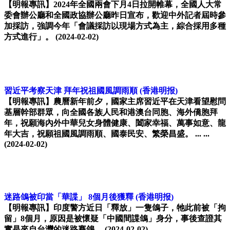
【明報專訊】2024年全國兩會下月4日拉開帷幕，全國人大常
委會辦公廳和全國政協辦公廳昨日宣布，歡迎中外記者屆時參
加採訪，強調今年「會議採訪以現場方式為主，綜合採用多種
方式進行」。
(2024-02-02)
習近平考察天津 拜年祝祖國風調雨順
(香港明报)
【明報專訊】農曆新年前夕，國家主席習近平在天津看望慰問
基層幹部群眾，向全國各族人民和港澳台同胞、海外僑胞拜
年，祝願海內外中華兒女身體健康、闔家幸福、萬事如意、龍
年大吉，祝願祖國風調雨順、國泰民安、繁榮昌盛。 ... ...
(2024-02-02)
迷路鴿被印當「華諜」 8個月後獲釋
(香港明报)
【明報專訊】印度警方近日「釋放」一隻鴿子，牠此前被「拘
留」8個月，原因是被懷疑「中國間諜鴿」身分，事後查證其
實是來自台灣的迷路賽鴿。
(2024-02-02)