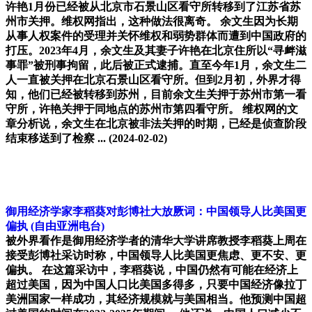
许艳1月份已经被从北京市石景山区看守所转移到了江苏省苏
州市关押。维权网指出，这种做法很离奇。 余文生因为长期
从事人权案件的受理并关怀维权和弱势群体而遭到中国政府的
打压。2023年4月，余文生及其妻子许艳在北京住所以“寻衅滋
事罪”被刑事拘留，此后被正式逮捕。直至今年1月，余文生二
人一直被关押在北京石景山区看守所。但到2月初，外界才得
知，他们已经被转移到苏州，目前余文生关押于苏州市第一看
守所，许艳关押于同地点的苏州市第四看守所。 维权网的文
章分析说，余文生在北京被非法关押的时期，已经是侦查阶段
结束移送到了检察 ...
(2024-02-02)
御用经济学家李稻葵对彭博社大放厥词：中国领导人比美国更
偏执
(自由亚洲电台)
被外界看作是御用经济学者的清华大学讲席教授李稻葵上周在
接受彭博社采访时称，中国领导人比美国更焦虑、更不安、更
偏执。 在这篇采访中，李稻葵说，中国仍然有可能在经济上
超过美国，因为中国人口比美国多得多，只要中国经济像拉丁
美洲国家一样成功，其经济规模就与美国相当。他预测中国超