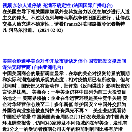
视频 加沙人道停战 充满不确定性
(法国国际广播电台)
在美国主导下相关国家加紧外交斡旋努力以便在加沙进行人道
主义的停火。不过以色列与哈马斯战争依旧激烈进行，让停战
交换人质充满不确定性，请看France24驻耶路撒冷记者斯特
凡-阿马尔报道。
(2024-02-02)
美商会称逾半美企对华开放市场缺乏信心 国安部发文挺反间
谍法无碍营商
(自由亚洲电台)
中国美国商会的最新调查显示，在华的美企对投资前景的预期
和实际利润抱谨慎乐观的态度，相对疫情后已有所改善。但与
此同时，国安部又有新动作，批评指《反间谍法》影响投资的
言论是抹黑。 美商会：一半美企仍将中国列为前三大投资目
的地之一 美商界领袖：企业在华运营环境是美中竞争关键 美
企对华经营信心跌至二十多年新低 维护国安？中国外交部为
外国咨询业接连被查辩护 外资风光不再？ 美企业悲观看待
中国经济前景 中国美国商会周四(2月1日)发表最新的中国商务
环境调查报告，访问343家涉及不同领域的在华美企，发现有
近3分之一的受访者预期公司去年的税前利润同比将有所增