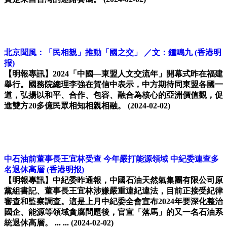
北京聞風：「民相親」推動「國之交」 ／文：鍾鳴九
(香港明
报)
【明報專訊】2024「中國—東盟人文交流年」開幕式昨在福建
舉行。國務院總理李強在賀信中表示，中方期待同東盟各國一
道，弘揚以和平、合作、包容、融合為核心的亞洲價值觀，促
進雙方20多億民眾相知相親相融。
(2024-02-02)
中石油前董事長王宜林受查 今年嚴打能源領域 中紀委連查多
名退休高層
(香港明报)
【明報專訊】中紀委昨通報，中國石油天然氣集團有限公司原
黨組書記、董事長王宜林涉嫌嚴重違紀違法，目前正接受紀律
審查和監察調查。這是上月中紀委全會宣布2024年要深化整治
國企、能源等領域貪腐問題後，官宣「落馬」的又一名石油系
統退休高層。 ... ...
(2024-02-02)