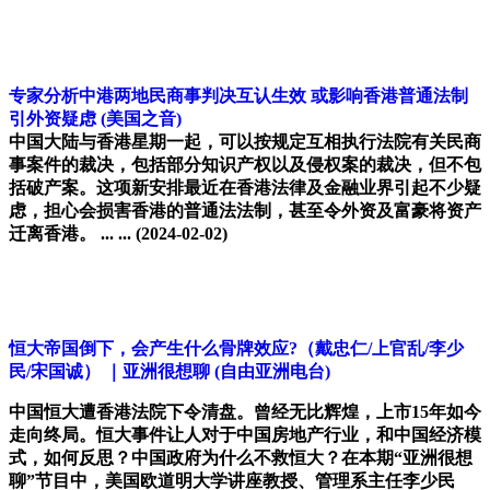
专家分析中港两地民商事判决互认生效 或影响香港普通法制
引外资疑虑
(美国之音)
中国大陆与香港星期一起，可以按规定互相执行法院有关民商
事案件的裁决，包括部分知识产权以及侵权案的裁决，但不包
括破产案。这项新安排最近在香港法律及金融业界引起不少疑
虑，担心会损害香港的普通法法制，甚至令外资及富豪将资产
迁离香港。 ... ...
(2024-02-02)
恒大帝国倒下，会产生什么骨牌效应?（戴忠仁/上官乱/李少
民/宋国诚） ｜亚洲很想聊
(自由亚洲电台)
中国恒大遭香港法院下令清盘。曾经无比辉煌，上市15年如今
走向终局。恒大事件让人对于中国房地产行业，和中国经济模
式，如何反思？中国政府为什么不救恒大？在本期“亚洲很想
聊”节目中，美国欧道明大学讲座教授、管理系主任李少民