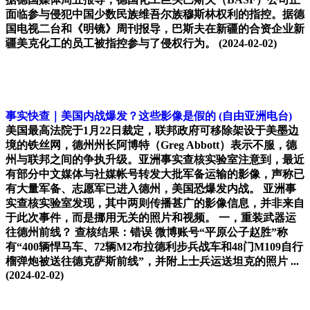
面临参与侵犯中国少数民族维吾尔族穆斯林权利的指控。据德
国电视二台和《明镜》周刊报导，巴斯夫在新疆的合资企业新
疆美克化工的员工被指控参与了侵权行为。
(2024-02-02)
事实快查｜美国内战爆发？这些影像是假的
(自由亚洲电台)
美国最高法院于1月22日裁定，联邦政府可移除架设于美墨边
境的铁丝网，德州州长阿博特（Greg Abbott）表示不服，德
州与联邦之间的争执升级。亚洲事实查核实验室注意到，最近
有部分中文媒体与社媒帐号转发大批军备运输的影像，声称已
有大量军备、志愿军已进入德州，美国恐爆发内战。 亚洲事
实查核实验室发现，其中两则传播甚广的影像信息，并非来自
于此次事件，而是挪用无关的照片和视频。 一，重装武器运
往德州前线？ 查核结果：错误 微博账号“平原公子赵胜”称
有“400辆悍马车、72辆M2布拉德利步兵战车和48门M109自行
榴弹炮被送往德克萨斯前线”，并附上士兵运送坦克的照片 ...
(2024-02-02)