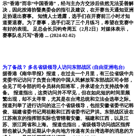
示“香港”而非“中国香港”，经与主办方交涉后依然无法妥善解
决，因此按港协暨奥委会的指引及建议，在开赛当天通知亚洲
足协退出赛事。 知情人士透露，选手们在开赛前三小时才知
道要退赛。为了赛事，选手们花了三个月练习，希望在竞赛中
有好的表现。 足总会长贝钧奇周五（2月2日）对媒体表示，
赛事队名只写“香港 ...
(2024-02-02)
为了备战？ 多名省级领导人访问东部战区
(自由亚洲电台)
据香港《南华早报》报道，在过去一个月里，有三位省级中共
党委书记访问了负责台湾的中国人民解放军东部战区司令部，
会见了司令部的司令员林向阳将军，并承诺全力支持战争准
备。 报道指出，这类访问并不罕见，但在如此短的时间里频
繁出现，却不太寻常，尤其是在台湾总统和立法会选举之际。
报道列举了进行访问的这三个省级领导，包括安徽省委书记韩
俊、福建省委书记周祖毅和江西省委书记尹洪。东部战区设在
江苏南京的指挥部实际也管辖着安徽、福建和江西，以及江
苏、浙江两省和上海。 报道也指出，省级领导访问战区指挥
部也被认为是近期从中央向地方传递有关台湾选举的消息的方