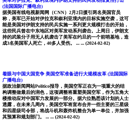
美军对伊拉克、叙利亚境内伊朗支持的民兵发动报复性打击
(法国国际广播电台)
据美国有线电视新闻网（CNN）2月2日援引两名美国官员
称，美军已开始对伊拉克和叙利亚境内的目标实施空袭，这可
能是美国对伊朗支持的民兵实施一系列更大规模打击的开始，
这些民兵曾在中东地区对美军发动系列袭击。上周日，伊朗支
持的武装分子用无人机袭击了美军在约旦的一个前哨基地，造
成3名美国军人死亡，40多人受伤。 ... ...
(2024-02-02)
着眼与中国大国竞争 美国空军准备进行大规模改革
(法国国际
广播电台)
据政治新闻网站Politico报导，美国空军正在为一项重大的结
构调整做最后的润色，这项调整将重塑美国空军，作为五角大
楼推动应对中国军力发展的一部分。据六位熟悉该计划的人士
透露，在未来几周内，美国空军将宣布合并一些主要的三星级
和四星级司令部，将战斗机和轰炸机整合为单一单位，并加强
其预算和规划部门。 ... ...
(2024-02-02)