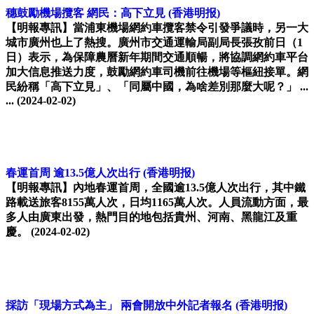
穗鼓勵機場攬客 網民：高下立見
(香港明报)
【明報專訊】當浦東機場網約車攬客禁令引發爭議時，另一大
城市廣州也上了熱搜。廣州市交通運輸局副局長張孜前日（1
日）表示，為保障農曆新年期間交通順暢，將協調網約車平台
加大信息推送力度，鼓勵網約車司機前往機場等樞紐接單。網
民紛稱「高下立見」、「同屬中國，為啥差別那麼大呢？」 ...
...
(2024-02-02)
春運首周 逾13.5億人次出行
(香港明报)
【明報專訊】內地春運首周，全國逾13.5億人次出行，其中鐵
路載送旅客8155萬人次，日均1165萬人次。人員流動方面，最
多人由廣東出發，熱門目的地包括貴州、河南、黑龍江及重
慶。
(2024-02-02)
採訪「現場方式為主」 兩會開放中外記者報名
(香港明报)