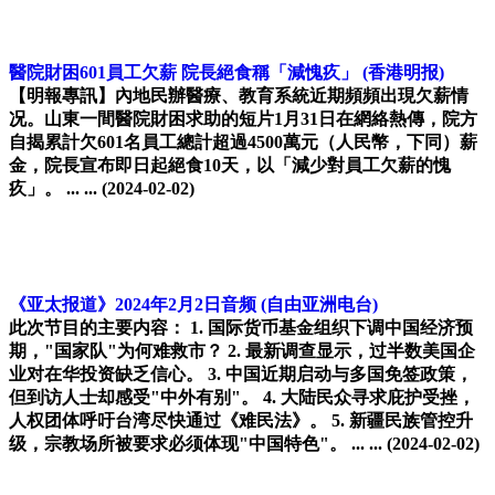
醫院財困601員工欠薪 院長絕食稱「減愧疚」
(香港明报)
【明報專訊】內地民辦醫療、教育系統近期頻頻出現欠薪情
况。山東一間醫院財困求助的短片1月31日在網絡熱傳，院方
自揭累計欠601名員工總計超過4500萬元（人民幣，下同）薪
金，院長宣布即日起絕食10天，以「減少對員工欠薪的愧
疚」。 ... ...
(2024-02-02)
《亚太报道》2024年2月2日音频
(自由亚洲电台)
此次节目的主要内容： 1. 国际货币基金组织下调中国经济预
期，"国家队"为何难救市？ 2. 最新调查显示，过半数美国企
业对在华投资缺乏信心。 3. 中国近期启动与多国免签政策，
但到访人士却感受"中外有别"。 4. 大陆民众寻求庇护受挫，
人权团体呼吁台湾尽快通过《难民法》。 5. 新疆民族管控升
级，宗教场所被要求必须体现"中国特色"。 ... ...
(2024-02-02)