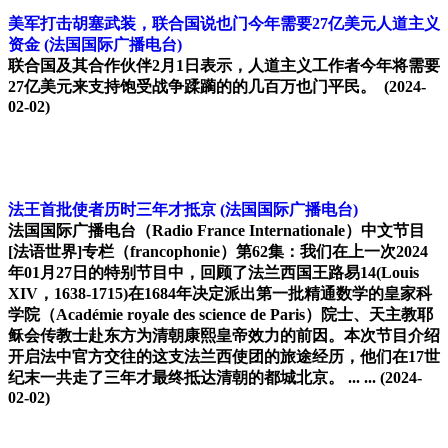
美军打击胡塞武装，联合国说也门今年需要27亿美元人道主义
资金
(法国国际广播电台)
联合国及其合作伙伴2月1日表示，人道主义工作者今年将需要
27亿美元来支持饱受战争蹂躏的的几百万也门平民。
(2024-
02-02)
法王首批使者历时三年才抵京
(法国国际广播电台)
法国国际广播电台（Radio France Internationale）中文节目
[法语世界]专栏（francophonie）第62集：我们在上一次2024
年01月27日的特别节目中，回顾了法兰西国王路易14(Louis
XIV，1638-1715)在1684年决定派出第一批精通数学的皇家科
学院（Académie royale des science de Paris）院士、天主教耶
稣会传教士赴东方为清朝康熙皇帝效力的前因。本次节目介绍
开启法中官方交往的这支法兰西使团的旅途经历，他们在17世
纪末一共走了三年才最终抵达清朝的都城北京。 ... ...
(2024-
02-02)