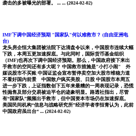
袭击的多被曝光的部署。 ... ...
(2024-02-02)
IMF下调中国经济预期 "国家队"何以难救市？
(自由亚洲电
台)
龙头房企恒大集团被法院下达清盘令以来，中国股市连续大幅
下跌，本周五更加速探底。与此同时，国际货币基金组织
（IMF)也再次下调中国经济预期。那么，中国政府接下来出
手救市的空间还有多大呢？ 中国救市措施是"小打小闹" 外
媒说股市不买账 中国证监会宣布暂停卖空加大股市维稳力道
不看好国内前景 中国散户疯买美股、日股 中国股市本周五
进一步下跌，上证指数创下五年来最糟的一周表现记录，恐慌
性抛售及部分交易被迫平仓的迹象明显。路透社指出，尽管
有“国家队”频频出手救市，但中国资本市场仍在加速探底。
美国民间机构“信息与战略研究所”经济学者李恒青认为，此前
中国政府虽出台“ ...
(2024-02-02)