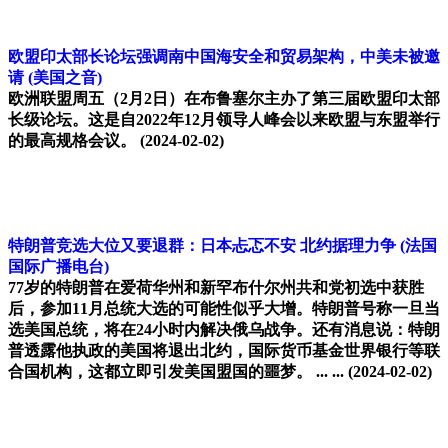
欧盟印太部长论坛强调南中国海安全和贸易架构，中美未被邀
请
(美国之音)
欧洲联盟周五（2月2日）在布鲁塞尔主办了第三届欧盟印太部
长级论坛。这是自2022年12月领导人峰会以来欧盟与东盟举行
的最高规格会议。
(2024-02-02)
特朗普竞选大位又要退群：日本忐忑不安 北约据理力争
(法国
国际广播电台)
77岁的特朗普在爱荷华州和新罕布什尔州共和党初选中获胜
后，参加11月总统大选的可能性似乎大增。特朗普号称一旦当
选美国总统，将在24小时内解决俄乌战争。还有消息说：特朗
普透露他执政的美国将退出北约，国际货币基金世界银行等联
合国机构，这都立即引发美国盟国的噩梦。 ... ...
(2024-02-02)