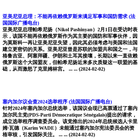
亚美尼亚总理：不能再依赖俄罗斯来满足军事和国防需求
(法
国国际广播电台)
亚美尼亚总理帕希尼扬（Nikol Pashinyan）2月1日在受访时表
示，该国不能再依赖俄罗斯作为其主要的国防和军事伙伴，因
为莫斯科一再让亚美尼亚失望，因此其必须考虑与美国和法国
建立更密切的关系。亚美尼亚曾是苏联的加盟共和国之一，与
格鲁吉亚、阿塞拜疆、伊朗和土耳其接壤，长期以来一直依赖
俄罗斯这个大国盟友，但帕希尼扬近来多次质疑这一联盟的基
础，从而激怒了克里姆林宫。 ... ...
(2024-02-02)
塞内加尔议会查2024选举程序
(法国国际广播电台)
针对2024年塞内加尔总统选举，该国议会现已高票通过了塞内
加尔民主党(PDS-Parti Démocratique Sénégalais)提出的请求，
成立选举程序调查委员会。该党推出的2024年总统候选人卡里
姆·瓦德（Karim WADE）未能通过塞内加尔宪法委员会的资
格审核，引发国际关注。 ... ...
(2024-02-02)