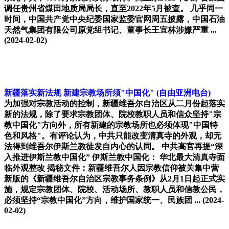
调任贵州省煤田地质局局长，直至2022年5月被查。 几乎同一
时间，中国共产党中央纪委国家监委官网周五披露，中国石油
天然气集团有限公司原党组书记、董事长王宜林涉嫌严重 ...
(2024-02-02)
新疆落实新法规 新建宗教场所须"中国化"
(自由亚洲电台)
为加强对宗教活动的控制，新疆维吾尔自治区从二月份起落实
新的法规，除了要求宗教团体、院校教职人员和信众坚持"宗
教中国化"方向外，所有新建的宗教场所也必须体现"中国特
色和风格"。有评论认为，中共只能改变清真寺的外观，却无
法得到维吾尔伊斯兰教徒发自内心的认同。 中共高官再提“深
入推进伊斯兰教中国化” 伊斯兰教中国化： 华北最大清真寺面
临外观整改 揭秘文件：新疆维吾尔人因宗教信仰被关集中营
新版的《新疆维吾尔自治区宗教事务条例》从2月1日起正式实
施，规定宗教团体、院校、活动场所、教职人员和信教公民，
必须坚持“宗教中国化”方向，维护国家统一、民族团 ...
(2024-
02-02)