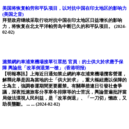
美国将恢复帕劳和平队项目，以对抗中国在印太地区的影响力
(美国之音)
拜登政府继续采取行动对抗中国在印太地区日益增长的影响
力，将恢复在北太平洋帕劳岛中断已久的和平队项目。
(2024-
02-02)
滬禁網約車浦東機場接單引眾怒 官員：的士供大於求應予保
障 輿論批「改革倒退第一槍」
(香港明报)
【明報專訊】上海近日通知禁止網約車在浦東機場攬客營運，
解釋此舉是因為當地的士「供大於求」，重大樞紐應以保障的
士為主，強調春運期間更要嚴禁。有關舉措連日引發社會爭
議，深夜抵滬旅客分享寒冬排隊等的士苦况，輿論普遍批評當
局做法漠視人民利益，是「改革倒退」、「一刀切」懶政，又
助長壟斷。 ... ...
(2024-02-02)