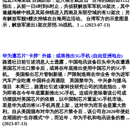
抵近24海里线 台国防部：进入领空就反击 台湾的国防部12日
指出，从前一日6时到6时止，共侦获解放军军机38架次，其中
逾越海峡中线及其延伸线进入西南及东部空域的有32架次；另
有解放军舰9艘次持续在台海周边活动。 台湾军方的示意图显
示，解放军派出1架次苏恺-30战机、1 ...
(2023-07-13)
华为遭芯片"卡脖" 外媒：或将推出5G手机
(自由亚洲电台)
路透社日前引述消息人士透露，中国电讯设备巨头华为在遭遇
美国芯片出口禁令后，或将在年底推出使用中国芯片的5G手
机。 美国祭出芯片管制新规：严限制造商在华业务 华为进军
汽车产业吃瘪 中国科企再遇阻 英国禁华为、中兴参与援乌
项目 本周三，路透社引述3家科技研究公司的消息指出，华
为即将在今年年底重新推出5G手机。这或许意味着该公司成
功摆脱对美国芯片的依赖，以中国制芯片重返5G手机市场。
若是华为成功将5G手机再度上架，这对华为而言会是重大胜
利。自从美国颁布对华为的芯片禁令后，该公司在2020年便处
在艰困的“生存模式”中，而近年，华为手机和电讯设备的整 ...
(2023-07-13)