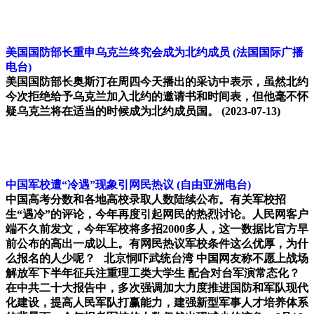
美国国防部长重申乌克兰终究会成为北约成员
(法国国际广播
电台)
美国国防部长奥斯汀在周四今天播出的采访中表示，虽然北约
今次拒绝给予乌克兰加入北约的邀请书和时间表，但他毫不怀
疑乌克兰将在适当的时候成为北约成员国。
(2023-07-13)
中国军校遭“冷遇”现象引网民热议
(自由亚洲电台)
中国高考分数和各地高校录取人数陆续公布。有关军校招
生“遇冷”的评论，今年再度引起网民的热烈讨论。人民网客户
端不久前发文，今年军校将多招2000多人，这一数据比官方早
前公布的高出一成以上。有网民热议军校条件这么优厚，为什
么报名的人少呢？ 北京恫吓武统台湾 中国网友称不愿上战场
解放军下半年征兵注重理工类大学生 配合对台军演常态化？
在中共二十大报告中，多次强调加大力度推进国防和军队现代
化建设，提高人民军队打赢能力，建强新型军事人才培养体系