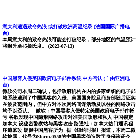
意大利遭遇致命热浪 或打破欧洲高温纪录
(法国国际广播电
台)
本周意大利的致命热浪可能会打破纪录，部分地区的气温预计
将飙升至45摄氏度。
(2023-07-13)
中国黑客入侵美国政府电子邮件系统 中方否认
(自由亚洲电
台)
微软公司本周二确认，包括政府机构在内的多家组织的电子邮
箱系统遭到了中国黑客的入侵。美国国务院及商务部随后证实
在波及范围内，但中方对本次网络间谍活动及以往的网络攻击
均予以否认。 微软：中国黑客入侵特定美国政府电子邮件帐
号 谷歌发现中国隐形网络攻击对准美国政府和私人 中国锁定
加拿大 设秘密警察站与黑客攻击 路透社：加拿大热门通讯程
序遭篡改 疑似中国黑客所为 据《纽约时报》报道，本周二微
软披露，代号为Storm-0558的中国黑客伪造数字身份验证令