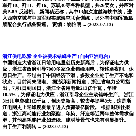
军歼10、歼11、歼16、苏凯30等各种机型，共26架次，并应对
美P-8A 反潜机。 新闻稿还称，其中13架次逾越海峡中线，进
入西南空域与中国军舰实施海空联合训练，另外有中国军舰四
艘配合执行战备警巡。 责编：饶怡明 ...
(2023-07-13)
浙江供电吃紧 企业被要求错峰生产
(自由亚洲电台)
中国制造大省浙江日前用电量创历史新高后，为保证电力供
应，浙江省政府引导7000多家企业错峰用电，转移至夜间、休
息日生产。不过由于中国经济下滑，多数企业处于生产不饱和
状态，目前尚未限电。 据澎湃新闻报道，浙江省电力公司指
出，7月1日到10日，浙江全省用电量213亿千瓦，年增
10.5%，为保证电力供应，浙江引导企业主动错峰生产。 浙江
3日用电突破1亿千瓦，创历史新高，较去年提早8天，这是浙
江电网史上迎峰度夏最早进入负荷破亿阶段。 根据财联社报
道，浙江高耗能行业如聚酯、印染、纤造等近两年整体需求偏
弱，其他高耗能行业如造纸、建材等景气也未有明显提升。
由于生产利润转 ...
(2023-07-13)