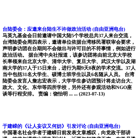
台陆委会：应邀来台陆生不许做政治活动
(自由亚洲电台)
马英九基金会日前邀请中国大陆5个学校总共37人来台交流，
台湾陆委会周四表示，邀请单位依据台湾移民署联审会要求，
声明参访团在台期间不会做出与许可目的不符事情，例如进行
政治活动。 据台湾中央社报道，该参访团将由前北京大学校
长率领来自北京大学、清华大学、复旦大学、武汉大学以及湖
南大学的37人于15日来台，进行为期9天8夜的学术交流。37人
当中包括31名大学生、硕博士班学生以及6名随从人员。 台湾
陆委会发言人詹志宏表示，大学学生参访团预计将走访台大、
政大、文化、东华等四所学校，另外还有参观活动和NGO座
谈等行程安排。 责编：饶怡明 ... ...
(2023-07-13)
于建嵘的《让人妄议又何妨》引发讨论
(自由亚洲电台)
中国著名社会学者于建嵘日前发表文章感叹，向党政干部讲