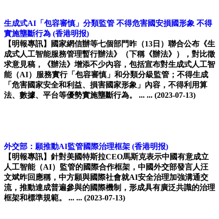
生成式AI「包容審慎」分類監管 不得危害國安損國形象 不得
實施壟斷行為
(香港明报)
【明報專訊】國家網信辦等七個部門昨（13日）聯合公布《生
成式人工智能服務管理暫行辦法》（下稱《辦法》），對比徵
求意見稿，《辦法》增添不少內容，包括宣布對生成式人工智
能（AI）服務實行「包容審慎」和分類分級監管；不得生成
「危害國家安全和利益、損害國家形象」內容，不得利用算
法、數據、平台等優勢實施壟斷行為。 ... ...
(2023-07-13)
外交部：願推動AI監管國際治理框架
(香港明报)
【明報專訊】針對美國特斯拉CEO馬斯克表示中國有意成立
人工智能（AI）監管的國際合作框架，中國外交部發言人汪
文斌昨回應稱，中方願與國際社會就AI安全治理加強溝通交
流，推動達成普遍參與的國際機制，形成具有廣泛共識的治理
框架和標準規範。 ... ...
(2023-07-13)