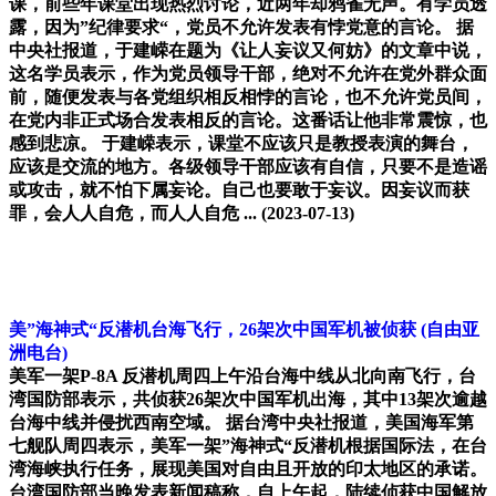
课，前些年课堂出现热烈讨论，近两年却鸦雀无声。有学员透
露，因为”纪律要求“，党员不允许发表有悖党意的言论。 据
中央社报道，于建嵘在题为《让人妄议又何妨》的文章中说，
这名学员表示，作为党员领导干部，绝对不允许在党外群众面
前，随便发表与各党组织相反相悖的言论，也不允许党员间，
在党内非正式场合发表相反的言论。这番话让他非常震惊，也
感到悲凉。 于建嵘表示，课堂不应该只是教授表演的舞台，
应该是交流的地方。各级领导干部应该有自信，只要不是造谣
或攻击，就不怕下属妄论。自己也要敢于妄议。因妄议而获
罪，会人人自危，而人人自危 ...
(2023-07-13)
美”海神式“反潜机台海飞行，26架次中国军机被侦获
(自由亚
洲电台)
美军一架P-8A 反潜机周四上午沿台海中线从北向南飞行，台
湾国防部表示，共侦获26架次中国军机出海，其中13架次逾越
台海中线并侵扰西南空域。 据台湾中央社报道，美国海军第
七舰队周四表示，美军一架”海神式“反潜机根据国际法，在台
湾海峡执行任务，展现美国对自由且开放的印太地区的承诺。
台湾国防部当晚发表新闻稿称，自上午起，陆续侦获中国解放