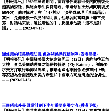
【明報專訊】1989年民運期間，當時擔任統戰部長的閻明復受
趙紫陽委託，與絕食學生保持溝通。學運領袖王丹與閻明復接
觸多次，他昨憶述，在「5‧18對話」演變成總理「李鵬訓話」
當日，是他最後一次見到閻明復，他形容閻當時臉上非常失
落，對話結束後，還拉着他的手，反覆跟他說「這不是對
話」。 ... ...
(2023-07-13)
謝鋒應約晤美助理防長 促為關係採行動除障
(香港明报)
【明報專訊】中國駐美國大使謝鋒周三（12日）應約前往五角
大樓，會見美國助理國防部長拉特納（Ely Ratner）。謝鋒要
求美方採取行動排除障礙，推動兩國兩軍關係逐步重回正軌。
專家認為會面體現出美方希望和中國軍方高層溝通的迫切性。
... ...
(2023-07-13)
王毅晤俄外長 透露計劃下半年重要高層交流
(香港明报)
【明報專訊】中共中央外事辦主任王毅昨（13日）在雅加達與