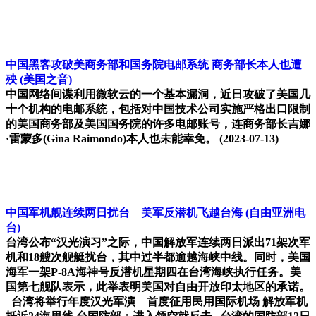
中国黑客攻破美商务部和国务院电邮系统 商务部长本人也遭
殃
(美国之音)
中国网络间谍利用微软云的一个基本漏洞，近日攻破了美国几
十个机构的电邮系统，包括对中国技术公司实施严格出口限制
的美国商务部及美国国务院的许多电邮账号，连商务部长吉娜
·雷蒙多(Gina Raimondo)本人也未能幸免。
(2023-07-13)
中国军机舰连续两日扰台 美军反潜机飞越台海
(自由亚洲电
台)
台湾公布“汉光演习”之际，中国解放军连续两日派出71架次军
机和18艘次舰艇扰台，其中过半都逾越海峡中线。同时，美国
海军一架P-8A海神号反潜机星期四在台湾海峡执行任务。美
国第七舰队表示，此举表明美国对自由开放印太地区的承诺。
台湾将举行年度汉光军演 首度征用民用国际机场 解放军机