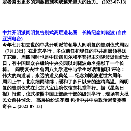
定者祭出更多的刺激措施构成越来越大的压力。
(2023-07-13)
中共开明派阎明复告别式高层送花圈 长椅纪念刘晓波
(自由
亚洲电台)
今年七月初去世的中共开明派前领导人阎明复的告别仪式周四
（7月13日）在北京举行，多位前任和现任的中共高层领导送
了花圈。周四同时也是中国诺贝尔和平奖得主刘晓波逝世纪念
日，有中国民众在纽约中央公园以刘晓波命名捐献了一个长
椅。 阎明复去世 曾因八九学运中与学生对话遭撤职 评论：
伟大的殉道者，永远的道义典范 — 纪念刘晓波逝世六周年
周四上午，北京细雨绵绵，缓和了多日以来的连晴高温。阎明
复的告别仪式在北京八宝山殡仪馆东礼堂举行。据《星岛日
报》报道，仪式按照中国正部级干部的级别举行，现场有大批
民众前往悼念。 高层纷纷送花圈 包括中共中央政治局常委蔡
奇在 ...
(2023-07-13)