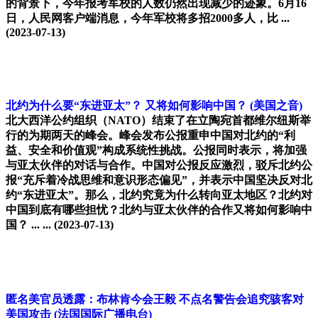
的背景下，今年报考军校的人数仍然出现减少的迹象。6月16
日，人民网客户端消息，今年军校将多招2000多人，比 ...
(2023-07-13)
北约为什么要“东进亚太”？ 又将如何影响中国？
(美国之音)
北大西洋公约组织（NATO）结束了在立陶宛首都维尔纽斯举
行的为期两天的峰会。峰会发布公报重申中国对北约的“利
益、安全和价值观”构成系统性挑战。公报同时表示，将加强
与亚太伙伴的对话与合作。中国对公报反应激烈，驳斥北约公
报“充斥着冷战思维和意识形态偏见”，并表示中国坚决反对北
约“东进亚太”。那么，北约究竟为什么转向亚太地区？北约对
中国到底有哪些担忧？北约与亚太伙伴的合作又将如何影响中
国？ ... ...
(2023-07-13)
匿名美官员透露：布林肯今会王毅 不点名警告会追究骇客对
美国攻击
(法国国际广播电台)