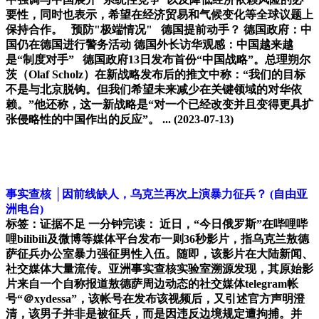
要性，同时也表示，希望在经济贸易和气候变化等全球议题上
保持合作。 预防"极端情况" 德国提前动手？ 德国政府：中
国仍在德国进行警务活动 德国外长访华观感：中国越来越
是“制度对手” 德国政府13日发布首份“中国战略”。总理朔尔
茨（Olaf Scholz）在新战略发布后的推文中称：“我们的目标
不是与北京脱钩。但我们希望未来减少在关键领域的对华依
赖。”他还称，这一新战略是“对一个已经改变并且变得更具扩
张侵略性的中国作出的反应”。 ...
(2023-07-13)
事实查核 │因前线缺人，乌克兰再次上演暴力征兵？
(自由亚
洲电台)
标签：证据不足 一分钟完读： 近日，“今日俄罗斯”在哔哩哔
哩bilibili及微博等媒体平台发布一则36秒影片，指乌克兰敖德
萨征兵办公室暴力强征男性入伍。随即，该影片在大陆新闻、
社交媒体大量流传。亚洲事实查核实验室溯源发现，其原始影
片来自一个自称报道敖德萨周边动态的社交媒体telegram帐
号“＠xydessa”，该帐号在发布该视频后，又引述官方声明澄
清，该男子并非是被征兵，而是因违反边境规定遭拘捕。并