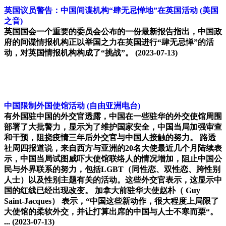
英国议员警告：中国间谍机构“肆无忌惮地”在英国活动
(美国
之音)
英国国会一个重要的委员会公布的一份最新报告指出，中国政
府的间谍情报机构正以举国之力在英国进行“肆无忌惮”的活
动，对英国情报机构构成了“挑战”。
(2023-07-13)
中国限制外国使馆活动
(自由亚洲电台)
有外国驻中国的外交官透露，中国在一些驻华的外交使馆周围
部署了大批警力，显示为了维护国家安全，中国当局加强审查
和干预，阻挠疫情三年后外交官与中国人接触的努力。 路透
社周四报道说，来自西方与亚洲的20名大使最近几个月陆续表
示，中国当局试图威吓大使馆联络人的情况增加，阻止中国公
民与外界联系的努力，包括LGBT（同性恋、双性恋、跨性别
人士）以及性别主题有关的活动。这些外交官表示，这显示中
国的红线已经出现改变。 加拿大前驻华大使赵朴（ Guy
Saint-Jacques） 表示，“中国这些新动作，很大程度上局限了
大使馆的柔软外交，并让打算出席的中国与人士不寒而栗“。
...
(2023-07-13)