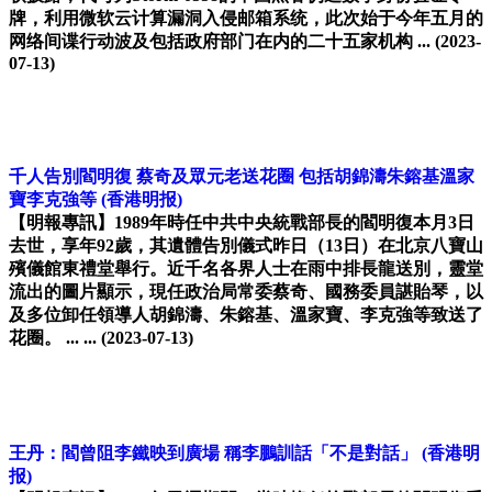
牌，利用微软云计算漏洞入侵邮箱系统，此次始于今年五月的
网络间谍行动波及包括政府部门在内的二十五家机构 ...
(2023-
07-13)
千人告別閻明復 蔡奇及眾元老送花圈 包括胡錦濤朱鎔基溫家
寶李克強等
(香港明报)
【明報專訊】1989年時任中共中央統戰部長的閻明復本月3日
去世，享年92歲，其遺體告別儀式昨日（13日）在北京八寶山
殯儀館東禮堂舉行。近千名各界人士在雨中排長龍送別，靈堂
流出的圖片顯示，現任政治局常委蔡奇、國務委員諶貽琴，以
及多位卸任領導人胡錦濤、朱鎔基、溫家寶、李克強等致送了
花圈。 ... ...
(2023-07-13)
王丹：閻曾阻李鐵映到廣場 稱李鵬訓話「不是對話」
(香港明
报)