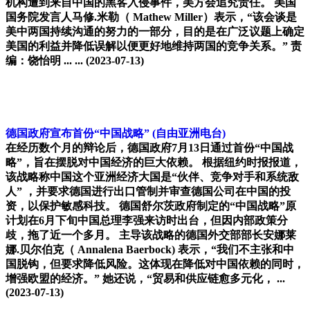
机构遭到来自中国的黑客入侵事件，美方会追究责任。 美国
国务院发言人马修.米勒（ Mathew Miller）表示，“该会谈是
美中两国持续沟通的努力的一部分，目的是在广泛议题上确定
美国的利益并降低误解以便更好地维持两国的竞争关系。” 责
编：饶怡明 ... ...
(2023-07-13)
德国政府宣布首份“中国战略”
(自由亚洲电台)
在经历数个月的辩论后，德国政府7月13日通过首份“中国战
略”，旨在摆脱对中国经济的巨大依赖。 根据纽约时报报道，
该战略称中国这个亚洲经济大国是“伙伴、竞争对手和系统敌
人” ，并要求德国进行出口管制并审查德国公司在中国的投
资，以保护敏感科技。 德国舒尔茨政府制定的“中国战略”原
计划在6月下旬中国总理李强来访时出台，但因内部政策分
歧，拖了近一个多月。 主导该战略的德国外交部部长安娜莱
娜.贝尔伯克（ Annalena Baerbock) 表示，“我们不主张和中
国脱钩，但要求降低风险。这体现在降低对中国依赖的同时，
增强欧盟的经济。” 她还说，“贸易和供应链愈多元化， ...
(2023-07-13)