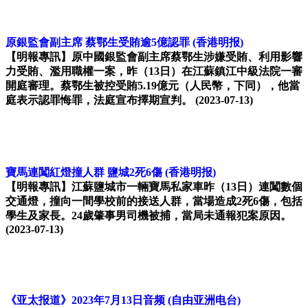
原銀監會副主席 蔡鄂生受賄逾5億認罪
(香港明报)
【明報專訊】原中國銀監會副主席蔡鄂生涉嫌受賄、利用影響
力受賄、濫用職權一案，昨（13日）在江蘇鎮江中級法院一審
開庭審理。蔡鄂生被控受賄5.19億元（人民幣，下同），他當
庭表示認罪悔罪，法庭宣布擇期宣判。
(2023-07-13)
寶馬連闖紅燈撞人群 鹽城2死6傷
(香港明报)
【明報專訊】江蘇鹽城市一輛寶馬私家車昨（13日）連闖數個
交通燈，撞向一間學校前的接送人群，當場造成2死6傷，包括
學生及家長。24歲肇事男司機被捕，當局未通報犯案原因。
(2023-07-13)
《亚太报道》2023年7月13日音频
(自由亚洲电台)