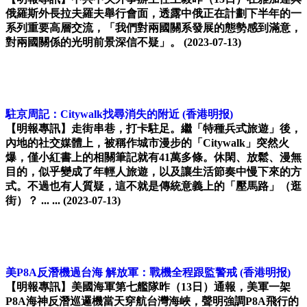
俄羅斯外長拉夫羅夫舉行會面，透露中俄正在計劃下半年的一
系列重要高層交流，「我們對兩國關系發展的態勢感到滿意，
對兩國關係的光明前景深信不疑」。
(2023-07-13)
駐京周記：Citywalk找尋消失的附近
(香港明报)
【明報專訊】走街串巷，打卡駐足。繼「特種兵式旅遊」後，
內地的社交媒體上，被稱作城市漫步的「Citywalk」突然火
爆，僅小紅書上的相關筆記就有41萬多條。休閑、放鬆、漫無
目的，似乎變成了年輕人旅遊，以及讓生活節奏中慢下來的方
式。不過也有人質疑，這不就是傳統意義上的「壓馬路」（逛
街）？ ... ...
(2023-07-13)
美P8A反潛機過台海 解放軍：戰機全程跟監警戒
(香港明报)
【明報專訊】美國海軍第七艦隊昨（13日）通報，美軍一架
P8A海神反潛巡邏機當天穿航台灣海峽，聲明強調P8A飛行的