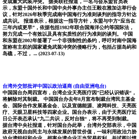
变成重大武装冲突。 据美联社报道，一名与会东盟官员表
示，东盟十国外长和中国中央外事办主任王毅在雅加达举行会
议，针对2026年秋季完成南中国海行为准则谈判的指导方针达
成共识。 报道表示，根据这一指导方针，东盟与中方“应当在
三年内或更早”，依据包括1982年联合国海洋公约等国际法，
努力完成一个有效以及具有实质性的行为准则的谈判。 中国
和东盟在2002年签署了一个非强制性的条约，呼吁对南中国海
宣称有主权的国家避免武装冲突的侵略行为，包括占据岛屿和
岛礁，不过， ...
(2023-07-13)
台湾外交部批评中国以政治逼商
(自由亚洲电台)
中国国台办周四宣布，台湾企业天亮医疗因”已经认识错误“，
将解除对其制裁。 中国国台办去年8月宣布制裁台湾民主基金
会、国际合作发展基金会、以及宣德能源、凌网科技、天亮医
疗、天眼卫星科技等四家企业。国台办表示，由于天亮医疗近
日公开表态承认”九二共识，反对台独“，将不再受到制裁。
据台湾中央社报道，针对国台办此举，台湾外交部表示，中国
政府无视自由民主与永续发展的普世价值，一味利用政治力胁
迫台湾组织和企业，损害台湾企业正当贸易权利，并试图以惯