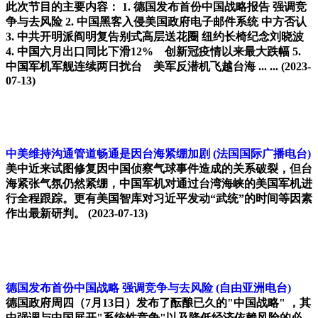
此次节目的主要内容： 1. 德国发布首份中国战略报告 强调竞
争与去风险 2. 中国黑客入侵美国政府电子邮件系统 中方否认
3. 中共开明派阎明复告别式高层送花圈 纽约长椅纪念刘晓波
4. 中国六月出口同比下滑12% 创新冠疫情以来最大跌幅 5.
中国军机军舰连续两日扰台 美军反潜机飞越台海 ... ...
(2023-
07-13)
中美维持沟通管道畅通是因台海紧绷加剧
(法国国际广播电台)
美中近来试图修复因中国侦察气球事件造成的关系破裂，但台
海紧张气氛仍然紧绷，中国军机对通过台湾海峡的美国军机进
行全程跟踪。更有美国智库对习近平发动“武统”的时间等因素
作出最新研判。
(2023-07-13)
德国发布首份中国战略 强调竞争与去风险
(自由亚洲电台)
德国政府周四（7月13日）发布了酝酿已久的"中国战略" ，其
中强调与中国展开"系统性竞争"以及降低经济依赖风险的必